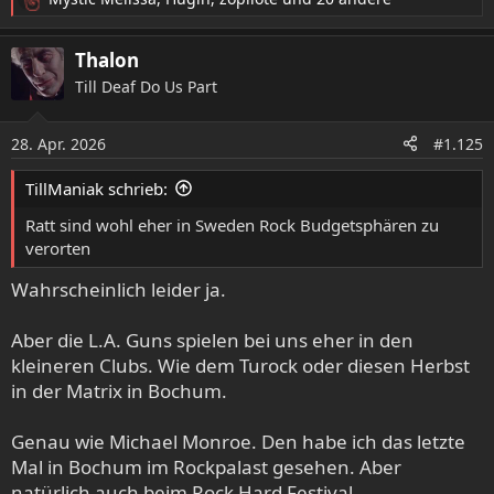
R
e
a
Thalon
k
Till Deaf Do Us Part
t
i
o
28. Apr. 2026
#1.125
n
e
TillManiak schrieb:
n
:
Ratt sind wohl eher in Sweden Rock Budgetsphären zu
verorten
Wahrscheinlich leider ja.
Aber die L.A. Guns spielen bei uns eher in den
kleineren Clubs. Wie dem Turock oder diesen Herbst
in der Matrix in Bochum.
Genau wie Michael Monroe. Den habe ich das letzte
Mal in Bochum im Rockpalast gesehen. Aber
natürlich auch beim Rock Hard Festival.