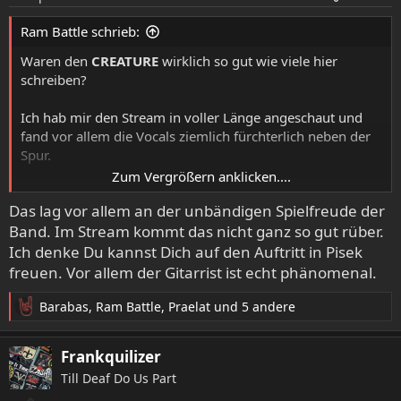
n
e
Ram Battle schrieb:
n
:
Waren den
CREATURE
wirklich so gut wie viele hier
schreiben?
Ich hab mir den Stream in voller Länge angeschaut und
fand vor allem die Vocals ziemlich fürchterlich neben der
Spur.
Zum Vergrößern anklicken....
Mag die Band auf Platte ja eigentlich und werde sie
Das lag vor allem an der unbändigen Spielfreude der
nächstes Jahr in Pisek dann auch live sehen, aber
Band. Im Stream kommt das nicht ganz so gut rüber.
Vorfreude hat der Auftritt bei mir nicht wirklich geweckt.
Ich denke Du kannst Dich auf den Auftritt in Pisek
freuen. Vor allem der Gitarrist ist echt phänomenal.
Barabas
,
Ram Battle
,
Praelat
und 5 andere
R
e
a
Frankquilizer
k
Till Deaf Do Us Part
t
i