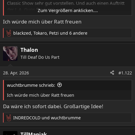
Classic Show sehr gut vorstellen. Und auch einen Auftritt
der L.A. Guns fände ich passend.
Zum Vergrößern anklicken....
Ich würde mich über Ratt freuen
Aber wahrscheinlich sind die in den Augen der meisten
fürs KIT nicht true genug, weil sie weder einen Bierbauch
blackzed
,
Tokaro
,
Petzi
und 6 andere
noch ein Halbglatze haben.
R
e
a
Thalon
k
Till Deaf Do Us Part
t
i
o
28. Apr. 2026
#1.122
n
e
wuchtbrumme schrieb:
n
:
Ich würde mich über Ratt freuen
Da wäre ich sofort dabei. Großartige Idee!
INDREDCOLD
und
wuchtbrumme
R
e
a
TillManiak