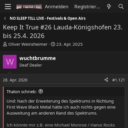
Anmelden
Registrieren
NO SLEEP TILL LIVE - Festivals & Open Airs
Keep It True #26 Lauda-Königshofen 23.
bis 25.4. 2026
E
E
Oliver Weinsheimer
23. Apr. 2025
r
r
s
s
wuchtbrumme
W
t
t
Deaf Dealer
e
e
l
l
l
l
28. Apr. 2026
#1.121
e
t
Thalon schrieb:
r
a
m
Und: Nach der Erweiterung des Spektrums in Richtung
First Wave Black Metal hätte ich auch nichts gegen eine
Ausweitung am anderen Rand des Spektrums.
Ich könnte mir z.B. eine Michael Monroe / Hanoi Rocks