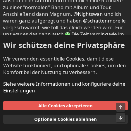
Absolut toller Auftritt und hoffentlich eine Rückkehr
zu einer "normalen" Band mit Album und Tour.
Anschließend dann Magnum.
@Nightswan
und ich
waren ganz aufgeregt und haben
@schattenmorelle
vorgeschwärmt, wie toll das gleich werden wird. Für
uns war es das dann auch
Die Zeit verging wie im
Flug und wir waren einfach nur glücklich und
Wir schützen deine Privatsphäre
dankbar für jede Sekunde. Nach dem Konzert
schauten wir uns völlig beseelt an schwebten auf
Wir verwenden essentielle
Cookies
, damit diese
einem rosa Wölkchen.
@schattenmorelle
machte es
Website funktioniert, und optionale Cookies, um den
mit Sätzen wie "Es war ja schon ganz okay" von
Komfort bei der Nutzung zu verbessern.
Minute zu Minute schlimmer
, aber egal, davon lebt
das Ganze ja letztlich. Mir konnte das auch gar nichts
Siehe weitere Informationen und konfiguriere deine
von meiner Freude nehmen (sollte es ja auch gar
Einstellungen
nicht) und ich empfinde einfach nur Dankbarkeit,
mein erstes Magnum-Konzert erleben zu dürfen. Das
Alle Cookies akzeptieren
Obe
werde ich immer im Herzen tragen und ich glaube,
@Nightswan
geht es ähnlich, auch wenn ich nicht
Unt
Optionale Cookies ablehnen
weiß, ob es auch sein ersten Konzert war.
Danach war es für mich vorbei. Habe noch ein