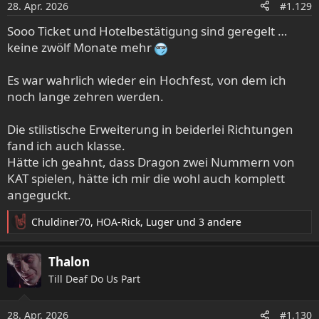
28. Apr. 2026
#1.129
Sooo Ticket und Hotelbestätigung sind geregelt …
keine zwölf Monate mehr
Es war wahrlich wieder ein Hochfest, von dem ich
noch lange zehren werden.
Die stilistische Erweiterung in beiderlei Richtungen
fand ich auch klasse.
Hätte ich geahnt, dass Dragon zwei Nummern von
KAT spielen, hätte ich mir die wohl auch komplett
angeguckt.
Chuldiner70
,
HOA-Rick
,
Luger
und 3 andere
R
e
a
Thalon
k
Till Deaf Do Us Part
t
i
o
28. Apr. 2026
#1.130