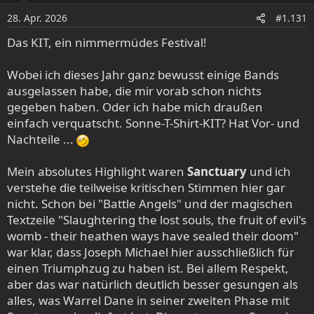
o
28. Apr. 2026
#1.131
n
e
Das KIT, ein nimmermüdes Festival!
n
:
Wobei ich dieses Jahr ganz bewusst einige Bands
ausgelassen habe, die mir vorab schon nichts
gegeben haben. Oder ich habe mich draußen
einfach verquatscht. Sonne-T-Shirt-KIT? Hat Vor- und
Nachteile ...
Mein absolutes Highlight waren
Sanctuary
und ich
verstehe die teilweise kritischen Stimmen hier gar
nicht. Schon bei "Battle Angels" und der magischen
Textzeile "Slaughtering the lost souls, the fruit of evil's
womb - their heathen ways have sealed their doom"
war klar, dass Joseph Michael hier ausschließlich für
einen Triumphzug zu haben ist. Bei allem Respekt,
aber das war natürlich deutlich besser gesungen als
alles, was Warrel Dane in seiner zweiten Phase mit