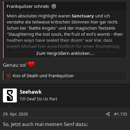
e
Frankquilizer schrieb:
n
:
Mein absolutes Highlight waren
Sanctuary
und ich
verstehe die teilweise kritischen Stimmen hier gar nicht.
Schon bei "Battle Angels" und der magischen Textzeile
"Slaughtering the lost souls, the fruit of evil's womb - their
heathen ways have sealed their doom" war klar, dass
Joseph Michael hier ausschließlich für einen Triumphzug
zu haben ist. Bei allem Respekt, aber das war natürlich
Zum Vergrößern anklicken....
deutlich besser gesungen als alles, was Warrel Dane in
Genau so!
seiner zweiten Phase mit Sanctuary abgeliefert hat.
Kiss of Death
und
Frankquilizer
R
e
a
Seehawk
k
Till Deaf Do Us Part
t
i
o
29. Apr. 2026
#1.133
n
e
So, jetzt auch mal meinen Senf dazu:
n