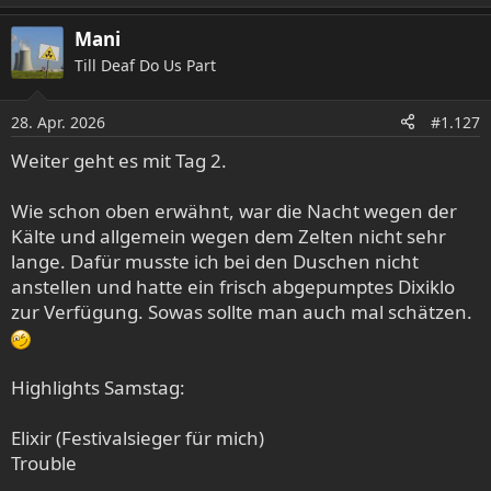
e
a
Mani
k
Till Deaf Do Us Part
t
i
o
28. Apr. 2026
#1.127
n
e
Weiter geht es mit Tag 2.
n
:
Wie schon oben erwähnt, war die Nacht wegen der
Kälte und allgemein wegen dem Zelten nicht sehr
lange. Dafür musste ich bei den Duschen nicht
anstellen und hatte ein frisch abgepumptes Dixiklo
zur Verfügung. Sowas sollte man auch mal schätzen.
Highlights Samstag:
Elixir (Festivalsieger für mich)
Trouble