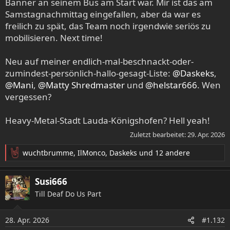
Banner an seinem Bus am Start war. Mir ist das am
Samstagnachmittag eingefallen, aber da war es
freilich zu spät, das Team noch irgendwie seriös zu
mobilisieren. Next time!
Neu auf meiner endlich-mal-beschnackt-oder-
zumindest-persönlich-hallo-gesagt-Liste:
@Daskeks
,
@Mani
,
@Matty Shredmaster
und
@helstar666
. Wen
vergessen?
Heavy-Metal-Stadt Lauda-Königshofen? Hell yeah!
Zuletzt bearbeitet:
29. Apr. 2026
wuchtbrumme
,
IlMonco
,
Daskeks
und 12 andere
R
e
a
Susi666
k
Till Deaf Do Us Part
t
i
o
28. Apr. 2026
#1.132
n