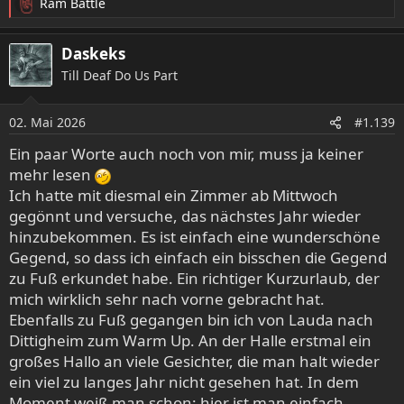
Ram Battle
R
e
a
Daskeks
k
Till Deaf Do Us Part
t
i
o
02. Mai 2026
#1.139
n
e
Ein paar Worte auch noch von mir, muss ja keiner
n
mehr lesen
:
Ich hatte mit diesmal ein Zimmer ab Mittwoch
gegönnt und versuche, das nächstes Jahr wieder
hinzubekommen. Es ist einfach eine wunderschöne
Gegend, so dass ich einfach ein bisschen die Gegend
zu Fuß erkundet habe. Ein richtiger Kurzurlaub, der
mich wirklich sehr nach vorne gebracht hat.
Ebenfalls zu Fuß gegangen bin ich von Lauda nach
Dittigheim zum Warm Up. An der Halle erstmal ein
großes Hallo an viele Gesichter, die man halt wieder
ein viel zu langes Jahr nicht gesehen hat. In dem
Moment weiß man schon: hier ist man einfach