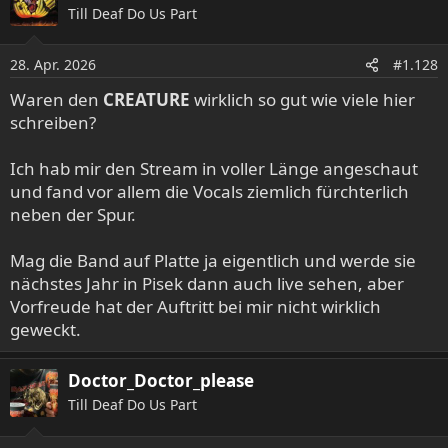
Till Deaf Do Us Part
t
i
o
28. Apr. 2026
#1.128
n
e
Waren den
CREATURE
wirklich so gut wie viele hier
n
schreiben?
:
Ich hab mir den Stream in voller Länge angeschaut
und fand vor allem die Vocals ziemlich fürchterlich
neben der Spur.
Mag die Band auf Platte ja eigentlich und werde sie
nächstes Jahr in Pisek dann auch live sehen, aber
Vorfreude hat der Auftritt bei mir nicht wirklich
geweckt.
Doctor_Doctor_please
Till Deaf Do Us Part