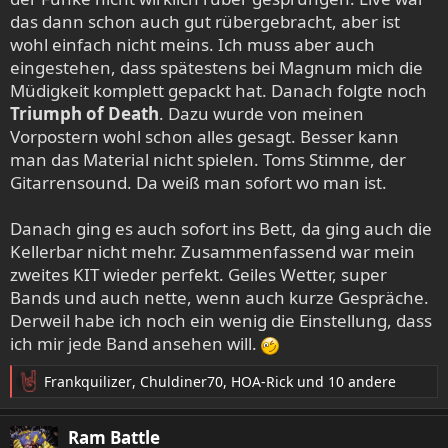
das dann schon auch gut rübergebracht, aber ist
wohl einfach nicht meins. Ich muss aber auch
eingestehen, dass spätestens bei Magnum mich die
Müdigkeit komplett gepackt hat. Danach folgte noch
Triumph of Death
. Dazu wurde von meinen
Vorpostern wohl schon alles gesagt. Besser kann
man das Material nicht spielen. Toms Stimme, der
Gitarrensound. Da weiß man sofort wo man ist.
Danach ging es auch sofort ins Bett, da ging auch die
Kellerbar nicht mehr. Zusammenfassend war mein
zweites KIT wieder perfekt. Geiles Wetter, super
Bands und auch nette, wenn auch kurze Gespräche.
Derweil habe ich noch ein wenig die Einstellung, dass
ich mir jede Band ansehen will.
Frankquilizer
,
Chuldiner70
,
HOA-Rick
und 10 andere
R
e
a
Ram Battle
k