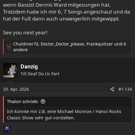
wenn Bassist Dennis Ward mitgesungen hat.
Trotzdem habe ich mir 6, 7 Songs angeschaut und da
hat der Fuß dann auch unweigerlich mitgewippt.
See you next year!
Chuldiner70
,
Doctor_Doctor_please
,
Frankquilizer
und 6
R
andere
e
a
Danzig
k
t
Till Deaf Do Us Part
i
o
29. Apr. 2026
n
#1.134
e
n
Thalon schrieb:
:
Ich könnte mir z.B. eine Michael Monroe / Hanoi Rocks
Classic Show sehr gut vorstellen.