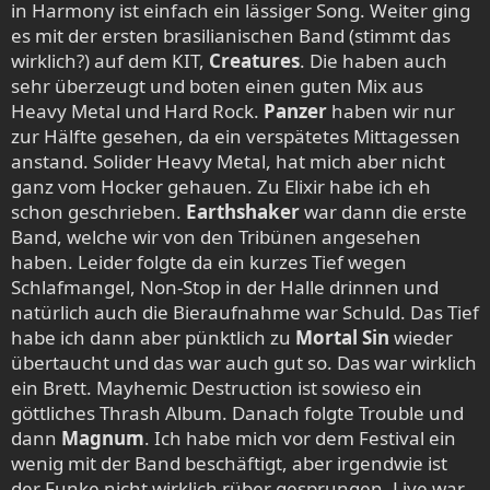
in Harmony ist einfach ein lässiger Song. Weiter ging
es mit der ersten brasilianischen Band (stimmt das
wirklich?) auf dem KIT,
Creatures
. Die haben auch
sehr überzeugt und boten einen guten Mix aus
Heavy Metal und Hard Rock.
Panzer
haben wir nur
zur Hälfte gesehen, da ein verspätetes Mittagessen
anstand. Solider Heavy Metal, hat mich aber nicht
ganz vom Hocker gehauen. Zu Elixir habe ich eh
schon geschrieben.
Earthshaker
war dann die erste
Band, welche wir von den Tribünen angesehen
haben. Leider folgte da ein kurzes Tief wegen
Schlafmangel, Non-Stop in der Halle drinnen und
natürlich auch die Bieraufnahme war Schuld. Das Tief
habe ich dann aber pünktlich zu
Mortal Sin
wieder
übertaucht und das war auch gut so. Das war wirklich
ein Brett. Mayhemic Destruction ist sowieso ein
göttliches Thrash Album. Danach folgte Trouble und
dann
Magnum
. Ich habe mich vor dem Festival ein
wenig mit der Band beschäftigt, aber irgendwie ist
der Funke nicht wirklich rüber gesprungen. Live war