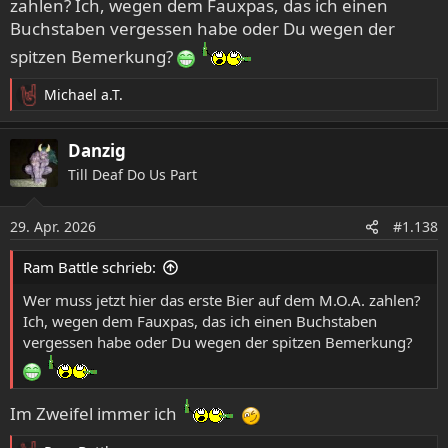
zahlen? Ich, wegen dem Fauxpas, das ich einen
Buchstaben vergessen habe oder Du wegen der
spitzen Bemerkung?
Michael a.T.
R
e
a
Danzig
k
Till Deaf Do Us Part
t
i
o
29. Apr. 2026
#1.138
n
e
Ram Battle schrieb:
n
:
Wer muss jetzt hier das erste Bier auf dem M.O.A. zahlen?
Ich, wegen dem Fauxpas, das ich einen Buchstaben
vergessen habe oder Du wegen der spitzen Bemerkung?
Im Zweifel immer ich