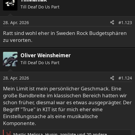
k
Till Deaf Do Us Part
t
i
o
28. Apr. 2026
#1.123
n
e
Ratt sind wohl eher in Sweden Rock Budgetsphären
n
zu verorten.
:
Oliver Weinsheimer
Till Deaf Do Us Part
28. Apr. 2026
#1.124
Mein Limit ist mein persönlicher Geschmack. Eine
große Bandbreite im klassischen Bereich hatten wir
schon früher, diesmal war es etwas ausgeprägter. Der
Begriff "True" in KIT ist für mich eher eine
Einstellungssache als eine musikalische
Komponente.
Mystic Melissa
,
Hugin
,
zopilote
und 20 andere