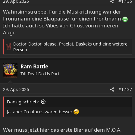
29. Apr. 2026
#1.136
n
e
Wahnsinnstruppe! Für die Musikrichtung war der
n
Frontmann eine Blaupause für einen Frontmann
:
Ich hatte auch so Vibes von Ghost vorm inneren
Auge.
Doctor_Doctor_please
,
Praelat
,
Daskeks
und eine weitere
R
Person
e
a
Ram Battle
k
t
Till Deaf Do Us Part
i
o
29. Apr. 2026
n
#1.137
e
n
Danzig schrieb:
:
Ja, aber Creatures waren besser
Wer muss jetzt hier das erste Bier auf dem M.O.A.