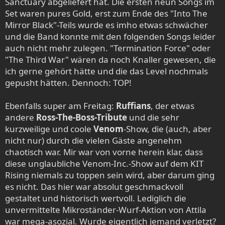
Sanctuary abgeliefert hat. Die ersten neun Songs im
Set waren pures Gold, erst zum Ende des "Into The
Mirror Black"-Teils wurde es imho etwas schwächer
und die Band konnte mit den folgenden Songs leider
auch nicht mehr zulegen. "Termination Force" oder
"The Third War" wären da noch Knaller gewesen, die
ich gerne gehört hätte und die das Level nochmals
gepusht hätten. Dennoch: TOP!
Ebenfalls super am Freitag:
Ruffians
, der etwas
andere
Ross-The-Boss-Tribute
und die sehr
kurzweilige und coole
Venom
-Show, die (auch, aber
nicht nur) durch die vielen Gäste angenehm
chaotisch war. Mir war von vorne herein klar, dass
diese unglaubliche Venom-Inc.-Show auf dem KIT
Rising niemals zu toppen sein wird, aber darum ging
es nicht. Das hier war absolut geschmackvoll
gestaltet und historisch wertvoll. Lediglich die
unvermittelte Mikroständer-Wurf-Aktion von Attila
war mega-asozial. Wurde eigentlich jemand verletzt?