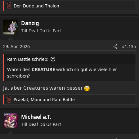
Der_Dude
und
Thalon
R
e
a
Danzig
k
Till Deaf Do Us Part
t
i
o
29. Apr. 2026
#1.135
n
e
Ram Battle schrieb:
n
:
Waren den
CREATURE
wirklich so gut wie viele hier
schreiben?
Ja, aber Creatures waren besser
Praelat
,
Mani
und
Ram Battle
R
e
a
Michael a.T.
k
Till Deaf Do Us Part
t
i
o