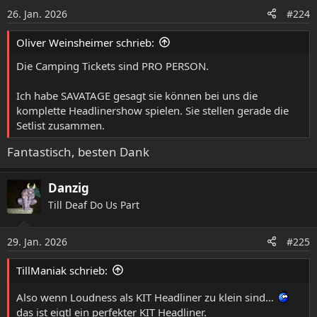
o
26. Jan. 2026
#224
n
e
Oliver Weinsheimer schrieb:
n
:
Die Camping Tickets sind PRO PERSON.
Ich habe SAVATAGE gesagt sie können bei uns die
komplette Headlinershow spielen. Sie stellen gerade die
Setlist zusammen.
Fantastisch, besten Dank
Danzig
Till Deaf Do Us Part
29. Jan. 2026
#225
TillManiak schrieb:
Also wenn Loudness als KIT Headliner zu klein sind…
das ist eigtl ein perfekter KIT Headliner.