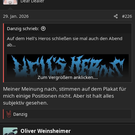
Deaf Dealer
t
i
o
29. Jan. 2026
#226
n
e
Danzig schrieb:
n
:
Auf dem Hell's Heros schließen sie mal auch den Abend
ab...
Zum Vergrößern anklicken....
Meiner Meinung nach, stimmen auf dem Plakat für
mich einige Positionen nicht. Aber ist halt alles
subjektiv gesehen.
Danzig
R
e
a
Oliver Weinsheimer
k