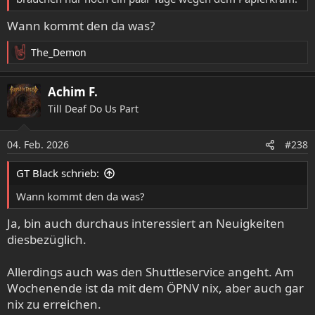
Wann kommt den da was?
The_Demon
R
e
a
Achim F.
k
Till Deaf Do Us Part
t
i
o
04. Feb. 2026
#238
n
e
GT Black schrieb:
n
:
Wann kommt den da was?
Ja, bin auch durchaus interessiert an Neuigkeiten
diesbezüglich.
Allerdings auch was den Shuttleservice angeht. Am
Wochenende ist da mit dem ÖPNV nix, aber auch gar
nix zu erreichen.