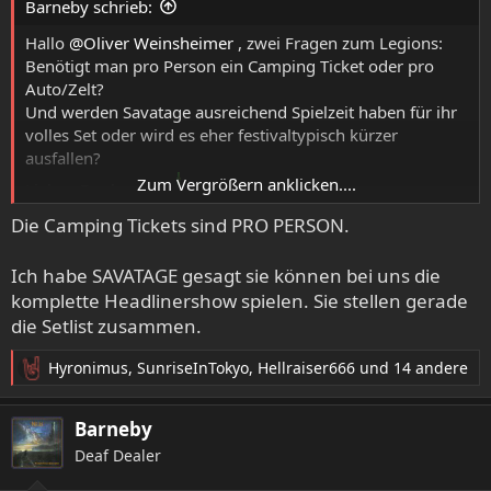
Barneby schrieb:
Hallo
@Oliver Weinsheimer
, zwei Fragen zum Legions:
Benötigt man pro Person ein Camping Ticket oder pro
Auto/Zelt?
Und werden Savatage ausreichend Spielzeit haben für ihr
volles Set oder wird es eher festivaltypisch kürzer
ausfallen?
Zum Vergrößern anklicken....
Lieben Dank vorab
Die Camping Tickets sind PRO PERSON.
Ich habe SAVATAGE gesagt sie können bei uns die
komplette Headlinershow spielen. Sie stellen gerade
die Setlist zusammen.
Hyronimus
,
SunriseInTokyo
,
Hellraiser666
und 14 andere
R
e
a
Barneby
k
Deaf Dealer
t
i