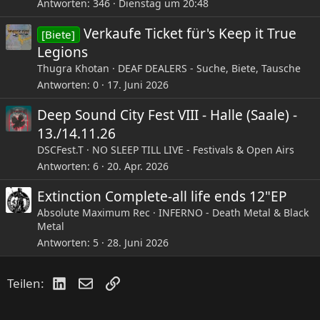
Antworten
346
Dienstag um 20:48
Verkaufe Ticket für's Keep it True
[Biete]
Legions
Thugra Khotan
DEAF DEALERS - Suche, Biete, Tausche
Antworten
0
17. Juni 2026
Deep Sound City Fest VIII - Halle (Saale) -
13./14.11.26
DSCFest.T
NO SLEEP TILL LIVE - Festivals & Open Airs
Antworten
6
20. Apr. 2026
Extinction Complete-all life ends 12"EP
Absolute Maximum Rec
INFERNO - Death Metal & Black
Metal
Antworten
5
28. Juni 2026
LinkedIn
E-Mail
Link
Teilen: