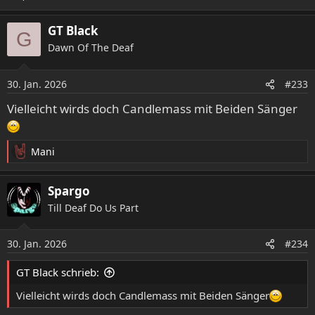
GT Black
G
Dawn Of The Deaf
30. Jan. 2026
#233
Vielleicht wirds doch Candlemass mit Beiden Sänger
Mani
R
e
a
Spargo
k
Till Deaf Do Us Part
t
i
o
30. Jan. 2026
#234
n
e
GT Black schrieb:
n
:
Vielleicht wirds doch Candlemass mit Beiden Sänger