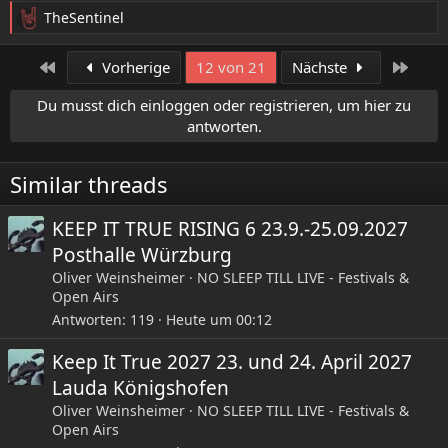
TheSentinel
R
e
a
Erste
Letzt
Vorherige
12 von 21
Nächste
k
t
Du musst dich einloggen oder registrieren, um hier zu
i
antworten.
o
n
e
Similar threads
n
:
KEEP IT TRUE RISING 6 23.9.-25.09.2027
Posthalle Würzburg
Oliver Weinsheimer
NO SLEEP TILL LIVE - Festivals &
Open Airs
Antworten
119
Heute um 00:12
Keep It True 2027 23. und 24. April 2027
Lauda Königshofen
Oliver Weinsheimer
NO SLEEP TILL LIVE - Festivals &
Open Airs