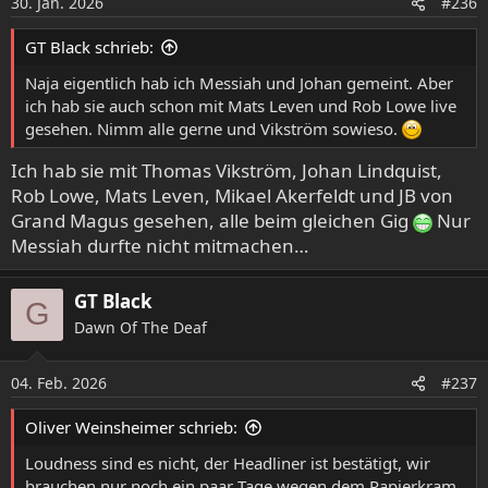
30. Jan. 2026
#236
GT Black schrieb:
Naja eigentlich hab ich Messiah und Johan gemeint. Aber
ich hab sie auch schon mit Mats Leven und Rob Lowe live
gesehen. Nimm alle gerne und Vikström sowieso.
Ich hab sie mit Thomas Vikström, Johan Lindquist,
Rob Lowe, Mats Leven, Mikael Akerfeldt und JB von
Grand Magus gesehen, alle beim gleichen Gig
Nur
Messiah durfte nicht mitmachen…
GT Black
G
Dawn Of The Deaf
04. Feb. 2026
#237
Oliver Weinsheimer schrieb:
Loudness sind es nicht, der Headliner ist bestätigt, wir
brauchen nur noch ein paar Tage wegen dem Papierkram.