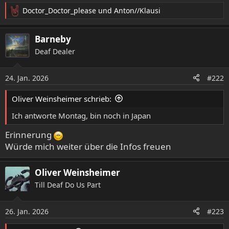
Doctor_Doctor_please
und
Anton//Klausi
R
e
a
Barneby
k
Deaf Dealer
t
i
o
24. Jan. 2026
#222
n
e
Oliver Weinsheimer schrieb:
n
:
Ich antworte Montag, bin noch in Japan
Erinnerung
Würde mich weiter über die Infos freuen
Oliver Weinsheimer
Till Deaf Do Us Part
26. Jan. 2026
#223