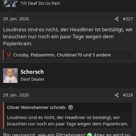
Till Deaf Do Us Part
t
i
o
29. Jan. 2026
#227
n
e
Loudness sind es nicht, der Headliner ist bestätigt, wir
n
brauchen nur noch ein paar Tage wegen dem
:
Papierkram.
Crissby
,
Flotsammm
,
Chuldiner70
und 5 andere
R
e
a
Schorsch
k
Deaf Dealer
t
i
o
29. Jan. 2026
#228
n
e
Oliver Weinsheimer schrieb:
n
:
Loudness sind es nicht, der Headliner ist bestätigt, wir
brauchen nur noch ein paar Tage wegen dem Papierkram.
Bin gespannt, wie ein Flitzebogen!
Aber es wird so