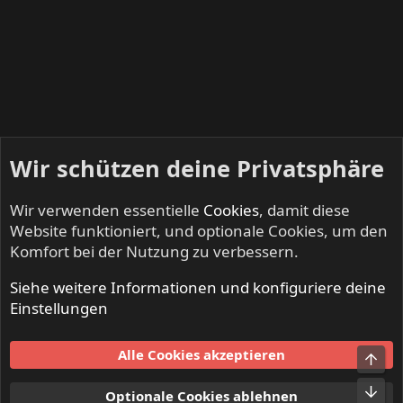
Wir schützen deine Privatsphäre
Wir verwenden essentielle
Cookies
, damit diese
Website funktioniert, und optionale Cookies, um den
Komfort bei der Nutzung zu verbessern.
Siehe weitere Informationen und konfiguriere deine
NO SLEEP TILL LIVE - Festivals & Open Airs
Einstellungen
Cookies
Alle Cookies akzeptieren
Obe
Kontakt
Nutzungsbedingungen
Datenschutz
Hilfe und Impressum
Start
R
Unt
Optionale Cookies ablehnen
S