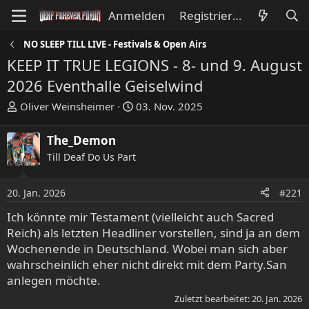
Anmelden
Registrieren
NO SLEEP TILL LIVE - Festivals & Open Airs
KEEP IT TRUE LEGIONS - 8- und 9. August
2026 Eventhalle Geiselwind
E
E
Oliver Weinsheimer
03. Nov. 2025
r
r
s
s
The_Demon
t
t
Till Deaf Do Us Part
e
e
l
l
l
l
20. Jan. 2026
#221
e
t
Ich könnte mir Testament (vielleicht auch Sacred
r
a
Reich) als letzten Headliner vorstellen, sind ja an dem
m
Wochenende in Deutschland. Wobei man sich aber
wahrscheinlich eher nicht direkt mit dem Party.San
anlegen möchte.
Zuletzt bearbeitet:
20. Jan. 2026