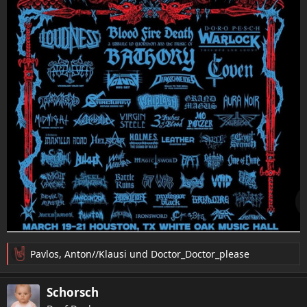
Pavlos
,
Anton//Klausi
und
Doctor_Doctor_please
R
e
a
Schorsch
k