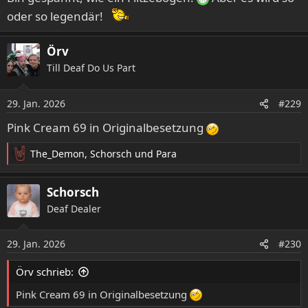
oder so legendär!
Örv
Till Deaf Do Us Part
29. Jan. 2026
#229
Pink Cream 69 in Originalbesetzung
The_Demon
,
Schorsch
und
Para
R
e
a
Schorsch
k
Deaf Dealer
t
i
o
29. Jan. 2026
#230
n
e
Örv schrieb:
n
:
Pink Cream 69 in Originalbesetzung