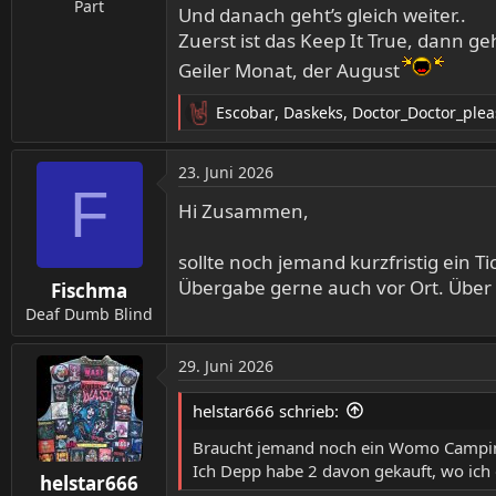
Part
Und danach geht’s gleich weiter..
Zuerst ist das Keep It True, dann 
Geiler Monat, der August
Escobar
,
Daskeks
,
Doctor_Doctor_plea
R
e
a
23. Juni 2026
k
F
t
Hi Zusammen,
i
o
sollte noch jemand kurzfristig ein 
n
Übergabe gerne auch vor Ort. Über
Fischma
e
n
Deaf Dumb Blind
:
29. Juni 2026
helstar666 schrieb:
Braucht jemand noch ein Womo Campin
Ich Depp habe 2 davon gekauft, wo ic
helstar666