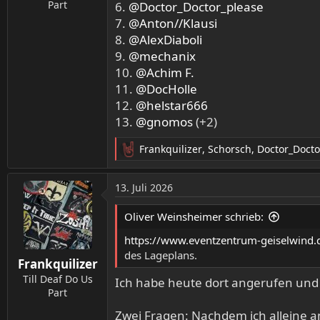
:
Part
6.
@Doctor_Doctor_please
7.
@Anton//Klausi
8.
@AlexDiaboli
9.
@mechanix
10.
@Achim F.
11.
@DocHolle
12.
@helstar666
13.
@gnomos
(+2)
Frankquilizer
,
Schorsch
,
Doctor_Docto
R
e
a
13. Juli 2026
k
t
Oliver Weinsheimer schrieb:
i
o
https://www.eventzentrum-geiselwind.
n
des Lageplans.
Frankquilizer
e
n
Till Deaf Do Us
Ich habe heute dort angerufen und 
:
Part
Zwei Fragen: Nachdem ich alleine a