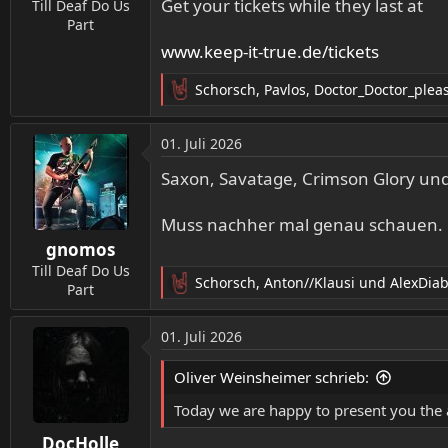
Get your tickets while they last at
Till Deaf Do Us
Part
www.keep-it-true.de/tickets
Schorsch
,
Pavlos
,
Doctor_Doctor_plea
R
e
a
01. Juli 2026
k
t
Saxon, Savatage, Crimson Glory und
i
o
Muss nachher mal genau schauen.
n
gnomos
e
n
Till Deaf Do Us
Schorsch
,
Anton//Klausi
und
AlexDiab
:
Part
R
e
a
01. Juli 2026
k
t
Oliver Weinsheimer schrieb:
i
o
Today we are happy to present you the
n
DocHolle
e