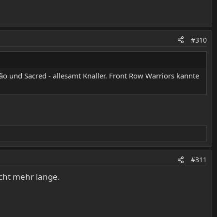
#310
ão und Sacred - allesamt Knaller. Front Row Warriors kannte
#311
icht mehr lange.