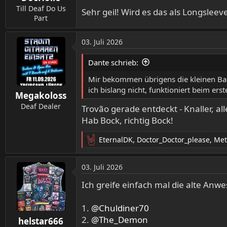
n
Till Deaf Do Us
Sehr geil! Wird es das als Longslee
:
Part
03. Juli 2026
Dante schrieb:
Mir bekommen übrigens die kleinen Bands
ich bislang nicht, funktioniert beim ers
Megakoloss
Deaf Dealer
Trovão gerade entdeckt - Knaller, a
Hab Bock, richtig Bock!
EternalDK
,
Doctor_Doctor_please
,
Met
R
e
a
03. Juli 2026
k
t
Ich greife einfach mal die alte Anwe
i
o
1.
@Chuldiner70
n
2.
@The_Demon
helstar666
e