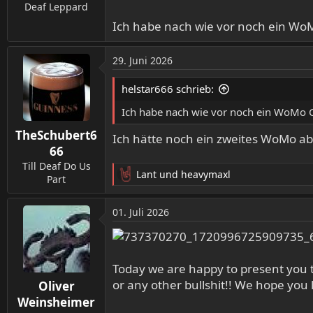
Deaf Leppard
Ich habe nach wie vor noch ein WoM
29. Juni 2026
helstar666 schrieb:
Ich habe nach wie vor noch ein WoMo C
TheSchubert6
Ich hätte noch ein zweites WoMo a
66
Till Deaf Do Us
Lant
und
heavymaxl
Part
R
e
a
01. Juli 2026
k
t
i
o
Today we are happy to present you t
n
or any other bullshit!! We hope you l
Oliver
e
n
Weinsheimer
: