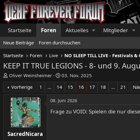
Startseite
Foren
Aktuelles
Mitglieder
Neue Beiträge
Foren durchsuchen
Startseite
Foren
Live
KEEP IT TRUE LEGIONS - 8- und 9. Augu
E
E
Oliver Weinsheimer
03. Nov. 2025
r
r
Vorherige
1
…
14
15
16
17
18
…
21
Nä
s
s
t
t
08. Juni 2026
e
e
l
l
Frage zu VOID: Spielen die nur dies
l
l
e
t
r
a
SacredNicara
m