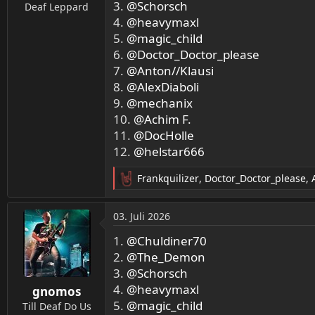
3.
n
@Schorsch
Deaf Leppard
:
4.
@heavymaxl
5.
@magic_child
6.
@Doctor_Doctor_please
7.
@Anton//Klausi
8.
@AlexDiaboli
9.
@mechanix
10.
@Achim F.
11.
@DocHolle
12.
@helstar666
Frankquilizer
,
Doctor_Doctor_please
,
R
e
a
03. Juli 2026
k
t
1.
@Chuldiner70
i
2.
@The_Demon
o
3.
@Schorsch
n
4.
@heavymaxl
gnomos
e
5.
n
@magic_child
Till Deaf Do Us