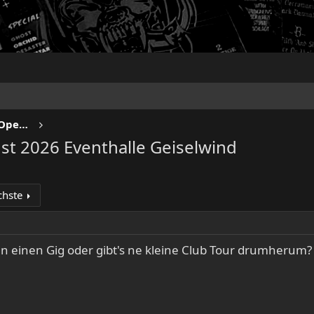
NO SLEEP TILL LIVE - Festivals & Open Airs
st 2026 Eventhalle Geiselwind
chste
en einen Gig oder gibt's ne kleine Club Tour drumherum?