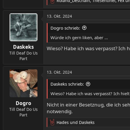
Roland_Deschain
,
TheSentinel
,
Fex
un
R
e
a
13. Okt. 2024
k
t
Dogro schrieb:
i
o
Würde ich gern liken, aber ...
n
Daskeks
e
Wieso? Habe ich was verpasst? Ich h
n
Till Deaf Do Us
:
Part
13. Okt. 2024
Daskeks schrieb:
Wieso? Habe ich was verpasst? Ich hielt
Dogro
Nicht in einer Besetznug, die ich 
Till Deaf Do Us
notwendig.
Part
Hades
und
Daskeks
R