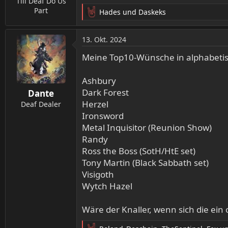
Till Deaf Do Us
Part
Hades
und
Daskeks
R
e
a
13. Okt. 2024
k
t
Meine Top10-Wünsche in alphabetis
i
o
Ashbury
n
Dark Forest
Dante
e
Herzel
n
Deaf Dealer
:
Ironsword
Metal Inquisitor (Reunion Show)
Randy
Ross the Boss (SotH/HtE set)
Tony Martin (Black Sabbath set)
Visigoth
Wytch Hazel
Wäre der Knaller, wenn sich die ein