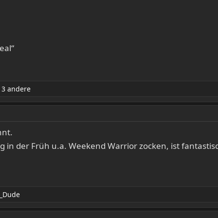
eal“
3 andere
nt.
g in der Früh u.a. Weekend Warrior zocken, ist fantastis
_Dude