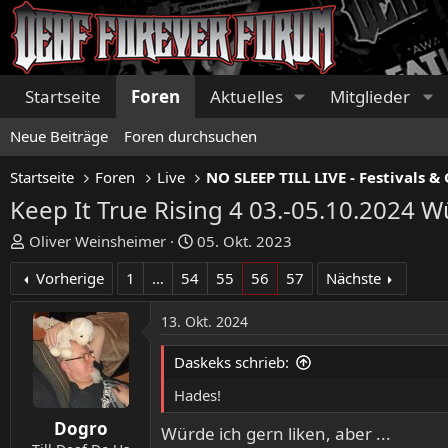
Startseite
Foren
Aktuelles
Mitglieder
Neue Beiträge
Foren durchsuchen
Startseite
Foren
Live
Keep It True Rising 4 03.-05.10.2024 W
E
E
Oliver Weinsheimer
05. Okt. 2023
r
r
Vorherige
1
…
54
55
56
57
Nächste
s
s
t
t
13. Okt. 2024
e
e
l
l
Daskeks schrieb:
l
l
e
t
Hades!
r
a
Dogro
m
Würde ich gern liken, aber ...