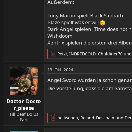
Außerdem:
Tony Martin spielt Black Sabbath
Blaze spielt was er will
Dark Angel spielen „Time does not h
Wishdoom
Xentrix spielen die ersten drei Alben
Petzi
,
INDREDCOLD
,
Chuldiner70
und 
R
e
a
13. Okt. 2024
k
t
Angel Sword wurden ja schon genan
i
Die Vorstellung, dass die am Samsta
o
n
Doctor_Docto
e
n
r_please
:
Till Deaf Do Us
hellisopen
,
Roland_Deschain
und
Der
Part
R
e
a