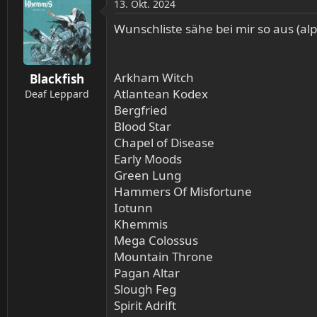
13. Okt. 2024
k
t
Wunschliste sähe bei mir so aus (alp
i
o
n
Arkham Witch
Blackfish
e
Atlantean Kodex
n
Deaf Leppard
:
Bergfried
Blood Star
Chapel of Disease
Early Moods
Green Lung
Hammers Of Misfortune
Iotunn
Khemmis
Mega Colossus
Mountain Throne
Pagan Altar
Slough Feg
Spirit Adrift