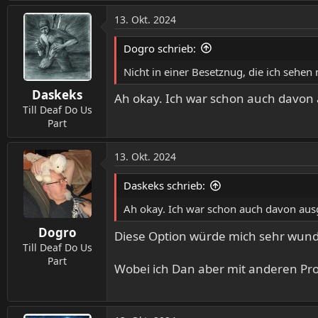
e
a
13. Okt. 2024
k
t
Dogro schrieb:
i
o
Nicht in einer Besetznug, die ich seh
n
Daskeks
e
Ah okay. Ich war schon auch davon
n
Till Deaf Do Us
:
Part
13. Okt. 2024
Daskeks schrieb:
Ah okay. Ich war schon auch davon aus
Dogro
Diese Option würde mich sehr wun
Till Deaf Do Us
Part
Wobei ich Dan aber mit anderen Pr