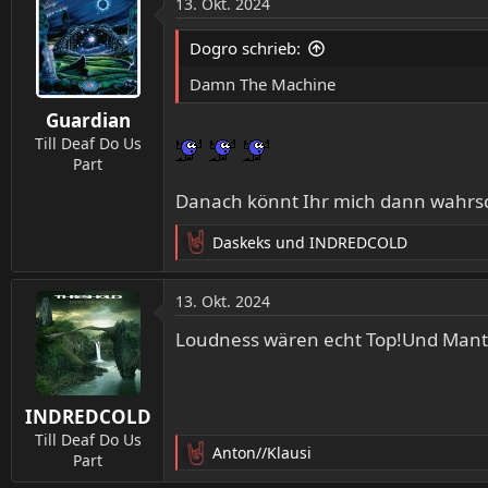
13. Okt. 2024
Dogro schrieb:
Damn The Machine
Guardian
Till Deaf Do Us
Part
Danach könnt Ihr mich dann wahrsch
Daskeks
und
INDREDCOLD
R
e
a
13. Okt. 2024
k
t
Loudness wären echt Top!Und Mant
i
o
n
INDREDCOLD
e
n
Till Deaf Do Us
Anton//Klausi
:
Part
R
e