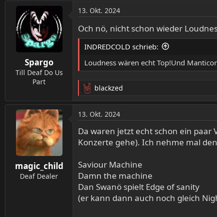
a
13. Okt. 2024
k
t
Och nö, nicht schon wieder Loudnes
i
o
INDREDCOLD schrieb:
n
Spargo
e
Loudness wären echt Top!Und Manticor
n
Till Deaf Do Us
:
Part
blackzed
R
e
a
13. Okt. 2024
k
t
Da waren jetzt echt schon ein paar
i
Konzerte gehe). Ich nehme mal den Ba
o
n
Saviour Machine
magic_child
e
Damn the machine
n
Deaf Dealer
:
Dan Swanö spielt Edge of sanity
(er kann dann auch noch gleich Nig