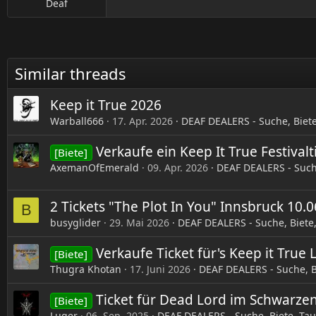
Deaf
Similar threads
Keep it True 2026
Warball666
17. Apr. 2026
DEAF DEALERS - Suche, Biet
Verkaufe ein Keep It True Festivalt
[Biete]
AxemanOfEmerald
09. Apr. 2026
DEAF DEALERS - Such
2 Tickets "The Plot In You" Innsbruck 10.
B
busyglider
29. Mai 2026
DEAF DEALERS - Suche, Biete
Verkaufe Ticket für's Keep it True 
[Biete]
Thugra Khotan
17. Juni 2026
DEAF DEALERS - Suche, B
Ticket für Dead Lord im Schwarzen
[Biete]
Luger
06. Sep. 2025
DEAF DEALERS - Suche, Biete, Ta