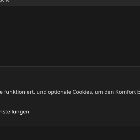
te funktioniert, und optionale Cookies, um den Komfort b
Biete, Tausche
Kontakt
Nutzung
instellungen
®
Community platform by XenForo
© 2010-2024 XenForo Ltd.