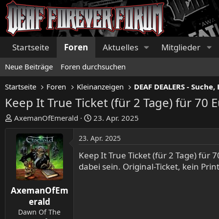
Startseite
Foren
Aktuelles
Mitglieder
Neue Beiträge
Foren durchsuchen
Startseite
Foren
Kleinanzeigen
DEAF DEALERS - Suche, 
Keep It True Ticket (für 2 Tage) für 70
E
E
AxemanOfEmerald
23. Apr. 2025
r
r
s
s
23. Apr. 2025
t
t
Keep It True Ticket (für 2 Tage) für
e
e
dabei sein. Original-Ticket, kein Prin
l
l
l
l
e
t
AxemanOfEm
r
a
erald
m
Dawn Of The