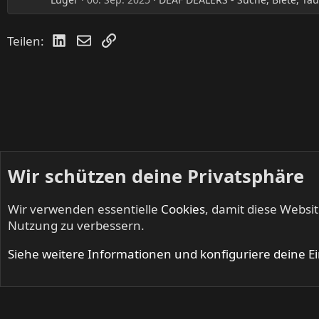
LinkedIn
E-Mail
Link
Teilen:
Wir schützen deine Privatsphäre
Wir verwenden essentielle
Cookies
, damit diese Websi
Startseite
Foren
Kleinanzeigen
DEAF DEALERS - Suche, 
Nutzung zu verbessern.
Cookies
Siehe weitere Informationen und konfiguriere deine E