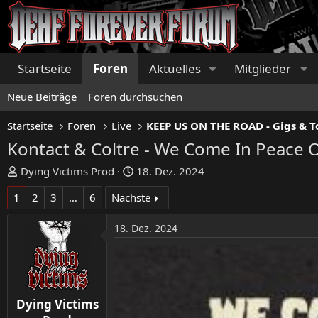
Startseite
Foren
Aktuelles
Mitglieder
Neue Beiträge
Foren durchsuchen
Startseite
Foren
Live
Kontact & Coltre - We Come In Peace 
E
E
Dying Victims Prod
18. Dez. 2024
r
r
1
2
3
…
6
Nächste
s
s
t
t
18. Dez. 2024
e
e
l
l
l
l
e
t
r
a
Dying Victims
m