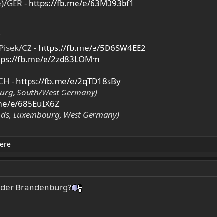
)/GER -
https://fb.me/e/63M093bf1
T
Pisek/CZ -
https://fb.me/e/5D6SW4EE2
tps://fb.me/e/2zd83LOMm
/CH -
https://fb.me/e/2qTD18sBy
ourg, South/West Germany)
.me/e/685EuIX6Z
nds, Luxembourg, West Germany)
ere
 oder Brandenburg?