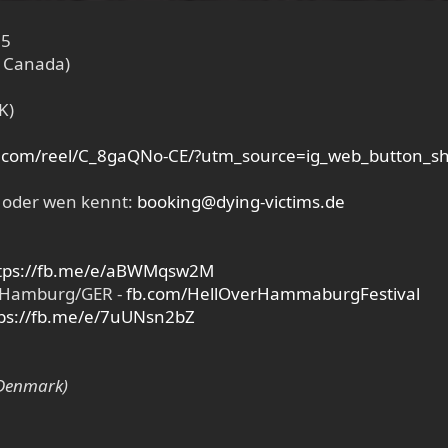
25
- Canada)
K)
m.com/reel/C_8gaQNo-CE/?utm_source=ig_web_button_
 oder wen kennt:
booking@dying-victims.de
tps://fb.me/e/aBWMqsw2M
, Hamburg/GER -
fb.com/HellOverHammaburgFestival
ps://fb.me/e/7uUNsn2bZ
 Denmark)