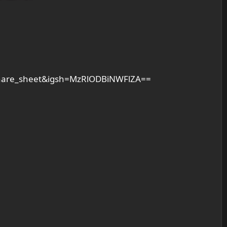
share_sheet&igsh=MzRlODBiNWFlZA==