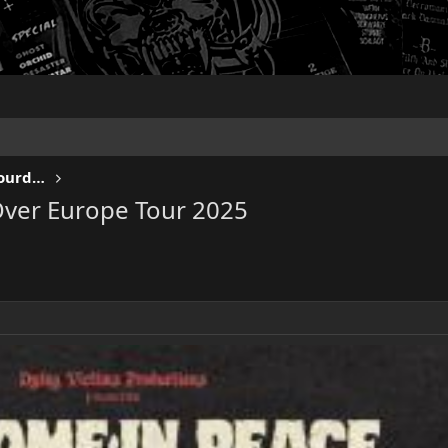
KEEP US ON THE ROAD - Gigs & Tourdates
Over Europe Tour 2025