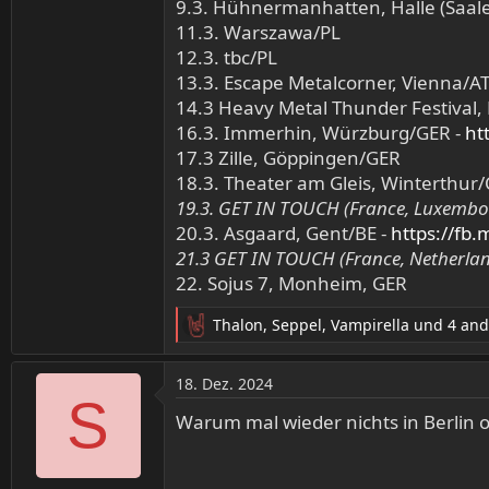
9.3. Hühnermanhatten, Halle (Saale
11.3. Warszawa/PL
12.3. tbc/PL
13.3. Escape Metalcorner, Vienna/A
14.3 Heavy Metal Thunder Festival, 
16.3. Immerhin, Würzburg/GER -
ht
17.3 Zille, Göppingen/GER
18.3. Theater am Gleis, Winterthur
19.3. GET IN TOUCH (France, Luxemb
20.3. Asgaard, Gent/BE -
https://fb
21.3 GET IN TOUCH (France, Netherla
22. Sojus 7, Monheim, GER
Thalon
,
Seppel
,
Vampirella
und 4 and
R
e
a
18. Dez. 2024
k
S
t
Warum mal wieder nichts in Berlin
i
o
n