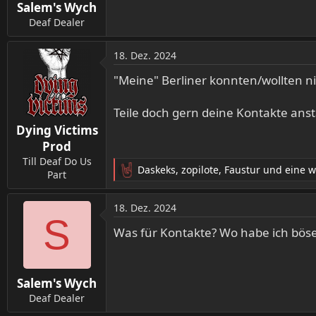
Salem's Wych
e
n
Deaf Dealer
:
18. Dez. 2024
"Meine" Berliner konnten/wollten ni
Teile doch gern deine Kontakte ans
Dying Victims
Prod
Till Deaf Do Us
Daskeks
,
zopilote
,
Faustur
und eine w
Part
R
e
a
18. Dez. 2024
k
S
t
Was für Kontakte? Wo habe ich bös
i
o
n
Salem's Wych
e
n
Deaf Dealer
: