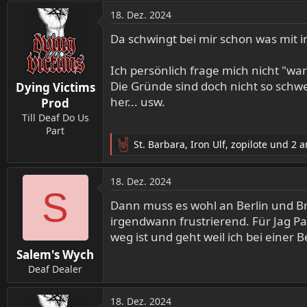
18. Dez. 2024
Da schwingt bei mir schon was mit 
Ich persönlich frage mich nicht "wa
Die Gründe sind doch nicht so schwer
Dying Victims
her... usw.
Prod
Till Deaf Do Us
Part
St. Barbara
,
Iron Ulf
,
zopilote
und 2 a
R
e
a
18. Dez. 2024
k
S
t
Dann muss es wohl an Berlin und B
i
irgendwann frustrierend. Für Jag P
o
weg ist und geht weil ich bei eine
n
Salem's Wych
e
n
Deaf Dealer
:
18. Dez. 2024