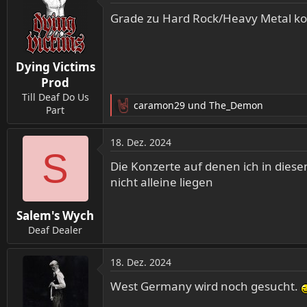
Grade zu Hard Rock/Heavy Metal kom
Dying Victims
Prod
Till Deaf Do Us
caramon29
und
The_Demon
Part
R
e
a
18. Dez. 2024
k
S
t
Die Konzerte auf denen ich in diese
i
nicht alleine liegen
o
n
Salem's Wych
e
n
Deaf Dealer
:
18. Dez. 2024
West Germany wird noch gesucht.