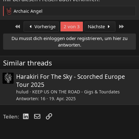
Archaic Angel
R
e
a
Erste
Letzte
Vorherige
2 von 3
Nächste
k
t
Du musst dich einloggen oder registrieren, um hier zu
i
antworten.
o
n
e
Similar threads
n
:
Harakiri For The Sky - Scorched Europe
Tour 2025
hulud
KEEP US ON THE ROAD - Gigs & Tourdates
Antworten
16
19. Apr. 2025
LinkedIn
E-Mail
Link
Teilen: