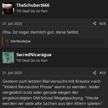
TheSchubert666
Till Deaf Do Us Part
21. Juli 2025
#28
Oha. Ist sogar ziemlich gut, diese Setlist.
DerMüdeJoe
R
e
a
SacredNicaragua
k
Till Deaf Do Us Part
t
i
o
21. Juli 2025
#29
n
e
Gestern zum letzten Mal versucht mit Kreator nach
n
"Violent Revolution Phase" warm zu werden. leider
:
vergeblich trotz oder gerade wegen der
angekündigten Old-School Mogelpackung. "Heute
werden wir viele alte Sachen aus den 80ern spielen"