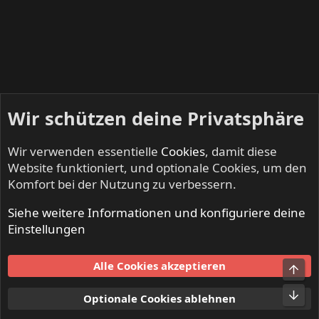
Wir schützen deine Privatsphäre
Wir verwenden essentielle
Cookies
, damit diese
Website funktioniert, und optionale Cookies, um den
Komfort bei der Nutzung zu verbessern.
Siehe weitere Informationen und konfiguriere deine
KEEP US ON THE ROAD - Gigs & Tourdates
Einstellungen
Cookies
Alle Cookies akzeptieren
Obe
Kontakt
Nutzungsbedingungen
Datenschutz
Hilfe und Impressum
Start
R
Unt
Optionale Cookies ablehnen
S
S
®
Community platform by XenForo
© 2010-2024 XenForo Ltd.