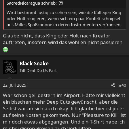
SacredNicaragua schrieb:
n
:
Wird bestimmt lustig zu sehen sein, wie die Kollegen King
oder Holt reagieren, wenn sich ein paar Konfettischnipsel
aus Milles Spaßkanone in deren Instrumenten verfransen
Glaube nicht, dass King oder Holt nach Kreator
auftreten, insofern wird das wohl eh nicht passieren
Black Snake
Till Deaf Do Us Part
22. Juli 2025
#40
War schon geil gestern im Airport. Hätte mir vielleicht
ein bisschen mehr Deep Cuts gewünscht, aber die
Setlist war an sich auch okay. Ich glaube hier ist jeder
auf seine Kosten gekommen. Nur "Pleasure to Kill" ist
mir doch etwas abgegangen. Und ein T-Shirt habe ich
mir bei diesen Preisen auch verkniffen.