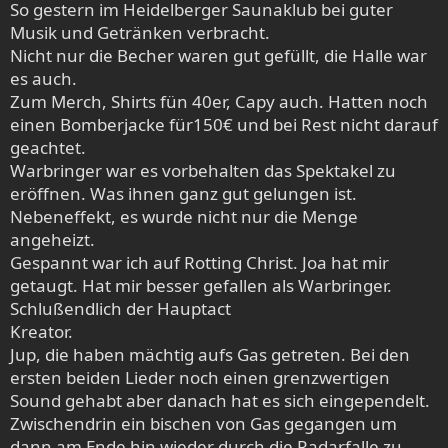
e
So gestern im Heidelberger Saunaklub bei guter
n
Musik und Getränken verbracht.
:
Nicht nur die Becher waren gut gefüllt, die Halle war
es auch.
Zum Merch, Shirts fün 40er, Capy auch. Hatten noch
einen Bomberjacke für150€ und bei Rest nicht darauf
geachtet.
Warbringer war es vorbehalten das Spektakel zu
eröffnen. Was ihnen ganz gut gelungen ist.
Nebeneffekt, es wurde nicht nur die Menge
angeheizt.
Gespannt war ich auf Rotting Christ. Joa hat mir
getaugt. Hat mir besser gefallen als Warbringer.
Schlußendlich der Hauptact
Kreator.
Jup, die haben mächtig aufs Gas getreten. Bei den
ersten beiden Lieder noch einen grenzwertigen
Sound gehabt aber danach hat es sich eingependelt.
Zwischendrin ein bischen von Gas gegangen um
dann am Ende hin wieder durch die Radarfalle zu