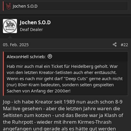
Jochen S.O.D
R
e
a
Jochen S.O.D
k
Deaf Dealer
t
i
o
05. Feb. 2025
#22
n
e
AlexonHell schrieb:
n
:
Hab mir auch mal ein Ticket für Heidelberg geholt. War
von den letzten Kreator-Setlisten auch eher enttäuscht.
Wenn es nach mir geht darf "Deep Cuts" gerne auch nicht
(nur) 80er-Kram bedeuten, sondern selten gespielten
Sachen von Anfang der 2000er!
Jop - ich habe Kreator seit 1989 nun auch schon 8-9
Mal live gesehen - aber die letzten Jahre waren die
Seltisten zum kotzen - und das Beste war ja Klash of
the Ruhrpott - wieder mit ihrem Kirmes-Thrash
angefangen und gerade als es hätte gut werden