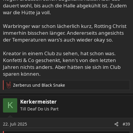
dauert wohl, bis auch die Halle abgekühlt ist. Zudem
war die Hütte ja voll.
Warbringer war schon lächerlich kurz, Rotting Christ
immerhin bisschen länger. Andererseits angesichts
der Temperaturen wars's auch wieder okay so.
Kreator in einem Club zu sehen, hat schon was.
Konfetti & Co geschenkt, kenn's von den letzten
Jahren nichts anders. Aber hätten sie sich im Club
sparen können.
Zerberus
und
Black Snake
R
e
a
Kerkermeister
K
k
Till Deaf Do Us Part
t
i
o
22. Juli 2025
#39
n
e