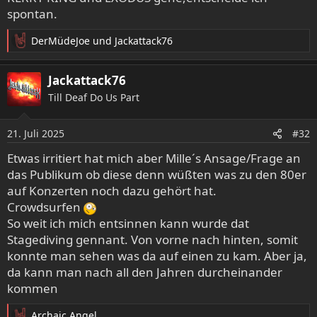
spontan.
DerMüdeJoe
und
Jackattack76
R
e
a
Jackattack76
k
Till Deaf Do Us Part
t
i
o
21. Juli 2025
#32
n
e
Etwas irritiert hat mich aber Mille´s Ansage/Frage an
n
das Publikum ob diese denn wüßten was zu den 80er
:
auf Konzerten noch dazu gehört hat.
Crowdsurfen
So weit ich mich entsinnen kann wurde dat
Stagediving gennant. Von vorne nach hinten, somit
konnte man sehen was da auf einen zu kam. Aber ja,
da kann man nach all den Jahren durcheinander
kommen
Archaic Angel