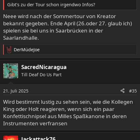
Gibt's zu der Tour schon irgendwo Infos?
Neee wird nach der Sommertour von Kreator
bekannt gegeben. Ende April (26.oder 27. glaub ich)
spielen sie bei uns in Saarbrücken in der
Saarlandhalle.
DerMüdeJoe
R
e
a
SacredNicaragua
k
Till Deaf Do Us Part
t
i
o
21. Juli 2025
#35
n
e
Wird bestimmt lustig zu sehen sein, wie die Kollegen
n
King oder Holt reagieren, wenn sich ein paar
:
Konfettischnipsel aus Milles Spaßkanone in deren
Instrumenten verfransen
Jackattack76