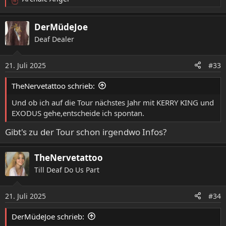
R
e
a
DerMüdeJoe
k
Deaf Dealer
t
i
o
21. Juli 2025
#33
n
e
TheNervetattoo schrieb:
n
:
Und ob ich auf die Tour nächstes Jahr mit KERRY KING und
EXODUS gehe,entscheide ich spontan.
Gibt's zu der Tour schon irgendwo Infos?
TheNervetattoo
Till Deaf Do Us Part
21. Juli 2025
#34
DerMüdeJoe schrieb: