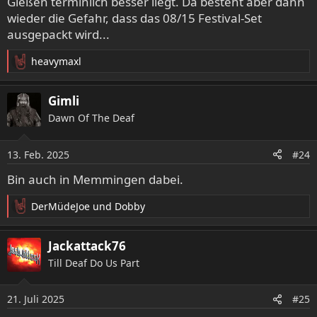
Gießen terminlich besser liegt. Da besteht aber dann
:
wieder die Gefahr, dass das 08/15 Festival-Set
ausgepackt wird...
heavymaxl
R
e
a
Gimli
k
Dawn Of The Deaf
t
i
o
13. Feb. 2025
#24
n
e
Bin auch in Memmingen dabei.
n
:
DerMüdeJoe
und
Dobby
R
e
a
Jackattack76
k
Till Deaf Do Us Part
t
i
o
21. Juli 2025
#25
n