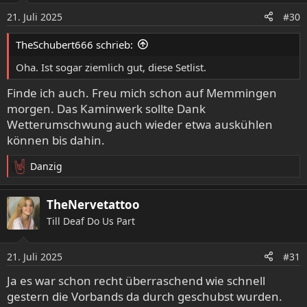
o
21. Juli 2025
#30
n
e
TheSchubert666 schrieb:
n
:
Oha. Ist sogar ziemlich gut, diese Setlist.
Finde ich auch. Freu mich schon auf Memmingen
morgen. Das Kaminwerk sollte Dank
Wetterumschwung auch wieder etwa auskühlen
können bis dahin.
Danzig
R
e
a
TheNervetattoo
k
Till Deaf Do Us Part
t
i
o
21. Juli 2025
#31
n
e
Ja es war schon recht überraschend wie schnell
n
gestern die Vorbands da durch geschubst wurden.
: