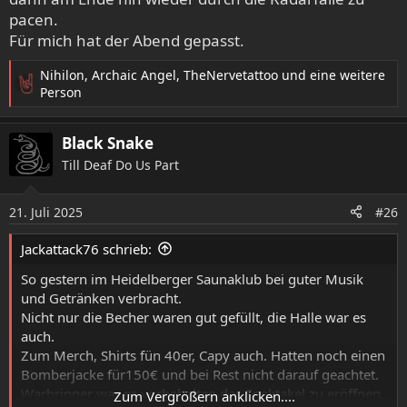
pacen.
Für mich hat der Abend gepasst.
Nihilon
,
Archaic Angel
,
TheNervetattoo
und eine weitere
R
Person
e
a
Black Snake
k
t
Till Deaf Do Us Part
i
o
21. Juli 2025
n
#26
e
n
Jackattack76 schrieb:
:
So gestern im Heidelberger Saunaklub bei guter Musik
und Getränken verbracht.
Nicht nur die Becher waren gut gefüllt, die Halle war es
auch.
Zum Merch, Shirts fün 40er, Capy auch. Hatten noch einen
Bomberjacke für150€ und bei Rest nicht darauf geachtet.
Warbringer war es vorbehalten das Spektakel zu eröffnen.
Zum Vergrößern anklicken....