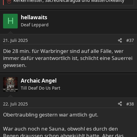
Kerkermeister
,
SacredNicaragua
und
MasterOfReality
R
e
a
hellawaits
H
k
Deaf Leppard
t
i
o
21. Juli 2025
#37
n
e
Die 28 min. für Warbringer sind auf alle Fälle, wer
n
immer dafür verantwortlich ist, schlicht eine Sauerrei
:
gewesen.
Archaic Angel
Till Deaf Do Us Part
22. Juli 2025
#38
Obertraubling gestern war amtlich gut.
War auch noch ne Sauna, obwohl es durch den
Regen draussen schon abgekühlt hatte. Aber das