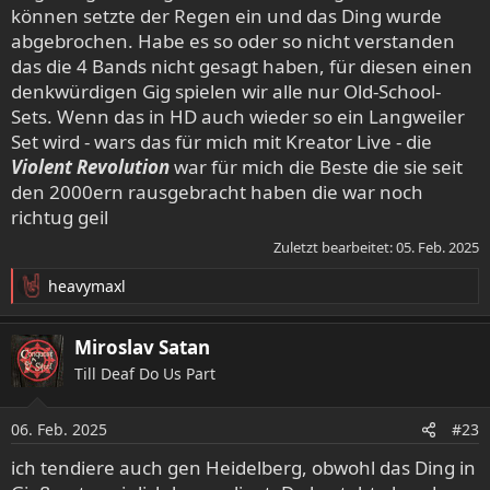
können setzte der Regen ein und das Ding wurde
abgebrochen. Habe es so oder so nicht verstanden
das die 4 Bands nicht gesagt haben, für diesen einen
denkwürdigen Gig spielen wir alle nur Old-School-
Sets. Wenn das in HD auch wieder so ein Langweiler
Set wird - wars das für mich mit Kreator Live - die
Violent Revolution
war für mich die Beste die sie seit
den 2000ern rausgebracht haben die war noch
richtug geil
Zuletzt bearbeitet:
05. Feb. 2025
heavymaxl
R
e
a
Miroslav Satan
k
Till Deaf Do Us Part
t
i
o
06. Feb. 2025
#23
n
e
ich tendiere auch gen Heidelberg, obwohl das Ding in
n