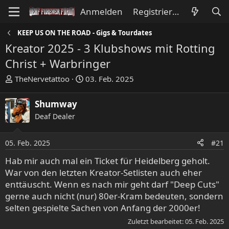
Anmelden
Registrieren
KEEP US ON THE ROAD - Gigs & Tourdates
Kreator 2025 - 3 Klubshows mit Rotting
Christ + Warbringer
E
E
TheNervetattoo
03. Feb. 2025
r
r
s
s
Shumway
t
t
Deaf Dealer
e
e
l
l
l
l
05. Feb. 2025
#21
e
t
Hab mir auch mal ein Ticket für Heidelberg geholt.
r
a
War von den letzten Kreator-Setlisten auch eher
m
enttäuscht. Wenn es nach mir geht darf "Deep Cuts"
gerne auch nicht (nur) 80er-Kram bedeuten, sondern
selten gespielte Sachen von Anfang der 2000er!
Zuletzt bearbeitet:
05. Feb. 2025