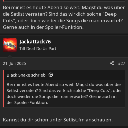
Was ihnen ganz gut gelungen ist. Nebeneffekt, es wurde
Bei mir ist es heute Abend so weit. Magst du was über
nicht nur die Menge angeheizt.
die Setlist verraten? Sind das wirklich solche "Deep
Gespannt war ich auf Rotting Christ. Joa hat mir getaugt.
Hat mir besser gefallen als Warbringer.
Cuts", oder doch wieder die Songs die man erwartet?
Schlußendlich der Hauptact
Gerne auch in der Spoiler-Funktion.
Kreator.
Jup, die haben mächtig aufs Gas getreten. Bei den ersten
Jackattack76
beiden Lieder noch einen grenzwertigen Sound gehabt
Till Deaf Do Us Part
aber danach hat es sich eingependelt.
Zwischendrin ein bischen von Gas gegangen um dann am
Ende hin wieder durch die Radarfalle zu pacen.
21. Juli 2025
#27
Für mich hat der Abend gepasst.
Black Snake schrieb:
Bei mir ist es heute Abend so weit. Magst du was über die
Setlist verraten? Sind das wirklich solche "Deep Cuts", oder
doch wieder die Songs die man erwartet? Gerne auch in
der Spoiler-Funktion.
Kannst du dir schon unter Setlist.fm anschauen.