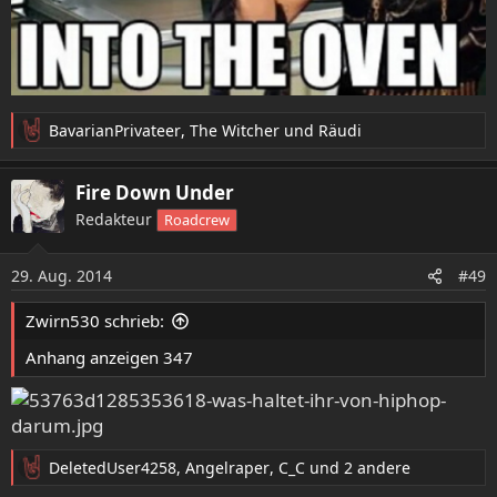
BavarianPrivateer
,
The Witcher
und
Räudi
R
e
a
Fire Down Under
k
Redakteur
Roadcrew
t
i
o
29. Aug. 2014
#49
n
e
Zwirn530 schrieb:
n
:
Anhang anzeigen 347
DeletedUser4258
,
Angelraper
,
C_C
und 2 andere
R