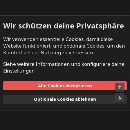
Wir schützen deine Privatsphäre
Wir verwenden essentielle
Cookies
, damit diese
Website funktioniert, und optionale Cookies, um den
Komfort bei der Nutzung zu verbessern.
Siehe weitere Informationen und konfiguriere deine
BEERDRINKERS & HELL RAISERS - Community
Einstellungen
Cookies
Alle Cookies akzeptieren
Kontakt
Nutzungsbedingungen
Datenschutz
Hilfe und Impressum
Start
R
Optionale Cookies ablehnen
S
S
®
Community platform by XenForo
© 2010-2024 XenForo Ltd.