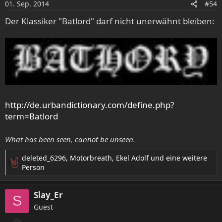
01. Sep. 2014
#54
Der Klassiker "Batlord" darf nicht unerwähnt bleiben:
http://de.urbandictionary.com/define.php?
term=Batlord
What has been seen, cannot be unseen.
deleted_6296
,
Motorbreath
,
Ekel Adolf
und eine weitere
R
Person
e
a
Slay_Er
k
S
t
Guest
i