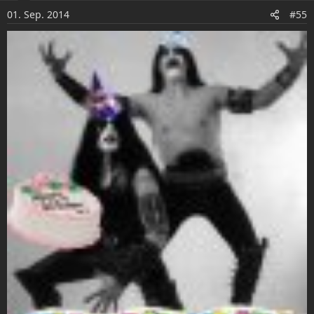
o
01. Sep. 2014
n
#55
e
n
: