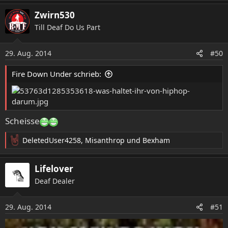
e
a
Zwirn530
k
Till Deaf Do Us Part
t
i
o
29. Aug. 2014
#50
n
e
Fire Down Under schrieb:
n
:
Scheisse
DeletedUser4258
,
Misanthrop
und
Bexham
R
e
a
Lifelover
k
Deaf Dealer
t
i
o
29. Aug. 2014
#51
n
e