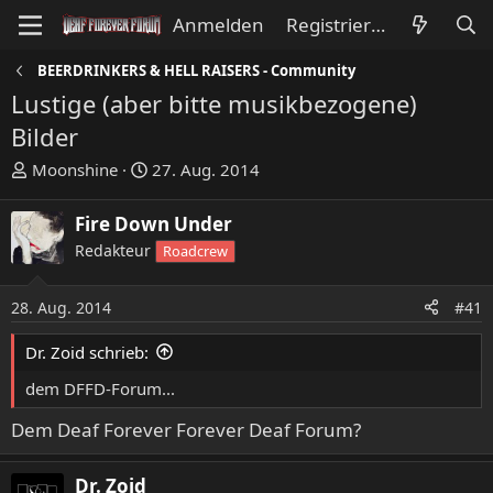
Anmelden
Registrieren
BEERDRINKERS & HELL RAISERS - Community
Lustige (aber bitte musikbezogene)
Bilder
E
E
Moonshine
27. Aug. 2014
r
r
s
s
Fire Down Under
t
t
Redakteur
Roadcrew
e
e
l
l
l
l
28. Aug. 2014
#41
e
t
Dr. Zoid schrieb:
r
a
m
dem DFFD-Forum...
Dem Deaf Forever Forever Deaf Forum?
Dr. Zoid