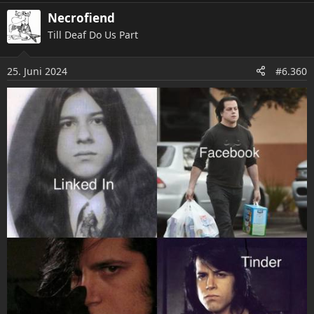
a
Necrofiend
k
Till Deaf Do Us Part
t
i
o
25. Juni 2024
#6.360
n
e
n
: