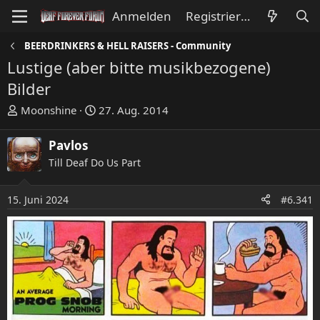
Anmelden
Registrieren
BEERDRINKERS & HELL RAISERS - Community
Lustige (aber bitte musikbezogene)
Bilder
E
E
Moonshine
27. Aug. 2014
r
r
s
s
Pavlos
t
t
Till Deaf Do Us Part
e
e
l
l
l
l
15. Juni 2024
#6.341
e
t
r
a
m