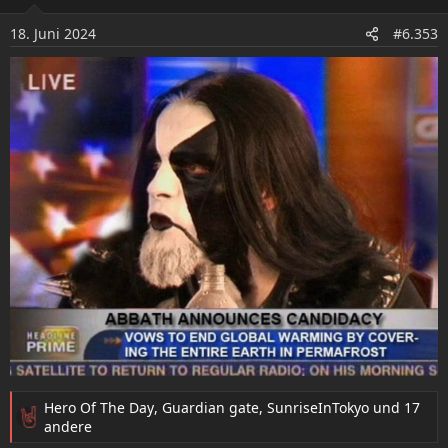
i
o
18. Juni 2024
#6.353
n
e
n
:
Hero Of The Day
,
Guardian gate
,
SunriseInTokyo
und 17
R
andere
e