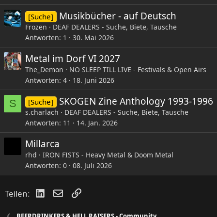
Musikbücher - auf Deutsch
[Suche]
Frozen
DEAF DEALERS - Suche, Biete, Tausche
Antworten
1
30. Mai 2026
Metal im Dorf VI 2027
The_Demon
NO SLEEP TILL LIVE - Festivals & Open Airs
Antworten
4
18. Juni 2026
SKOGEN Zine Anthology 1993-1996
[Suche]
S
s.charlach
DEAF DEALERS - Suche, Biete, Tausche
Antworten
11
14. Jan. 2026
Millarca
rhd
IRON FISTS - Heavy Metal & Doom Metal
Antworten
0
08. Juli 2026
LinkedIn
E-Mail
Link
Teilen:
BEERDRINKERS & HELL RAISERS - Community