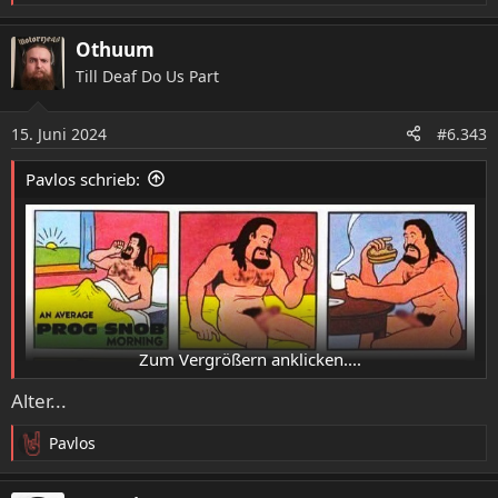
e
a
Othuum
k
Till Deaf Do Us Part
t
i
o
15. Juni 2024
#6.343
n
e
Pavlos schrieb:
n
:
Zum Vergrößern anklicken....
Alter...
Pavlos
R
e
a