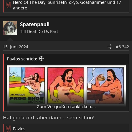
Hero Of The Day
,
SunriseInTokyo
,
Goathammer
und 17
R
andere
e
a
Spatenpauli
k
t
Till Deaf Do Us Part
i
o
15. Juni 2024
n
#6.342
e
n
Pavlos schrieb:
:
Zum Vergrößern anklicken....
Hat gedauert, aber dann... sehr schön!
Pavlos
R