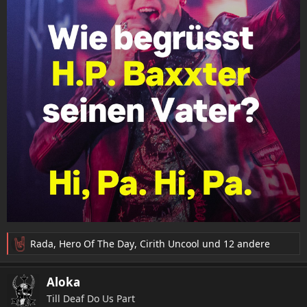
Rada
,
Hero Of The Day
,
Cirith Uncool
und 12 andere
R
e
a
Aloka
k
Till Deaf Do Us Part
t