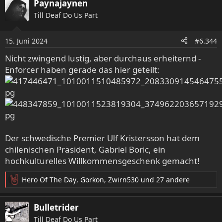
Paynajaynen
k
Till Deaf Do Us Part
t
i
o
15. Juni 2024
#6.344
n
e
Nicht zwingend lustig, aber durchaus erheiternd -
n
Enforcer haben gerade das hier geteilt:
:
Der schwedische Premier Ulf Kristersson hat dem
chilenischen Präsident, Gabriel Boric, ein
hochkulturelles Willkommensgeschenk gemacht!
Hero Of The Day
,
Gorkon
,
Zwirn530
und 27 andere
R
e
a
Bulletrider
k
Till Deaf Do Us Part
t