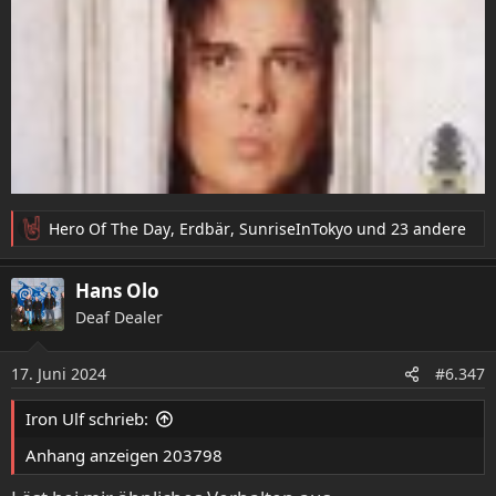
Hero Of The Day
,
Erdbär
,
SunriseInTokyo
und 23 andere
R
e
a
Hans Olo
k
Deaf Dealer
t
i
o
17. Juni 2024
#6.347
n
e
Iron Ulf schrieb:
n
:
Anhang anzeigen 203798