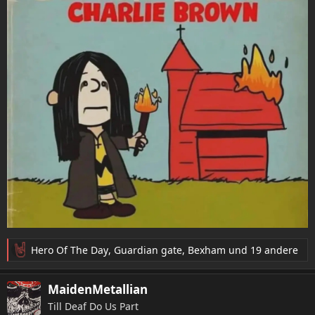
Hero Of The Day
,
Guardian gate
,
Bexham
und 19 andere
R
e
a
MaidenMetallian
k
Till Deaf Do Us Part
t