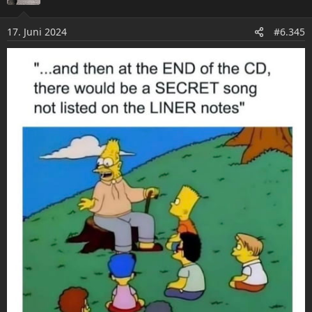
i
o
17. Juni 2024
#6.345
n
e
n
: