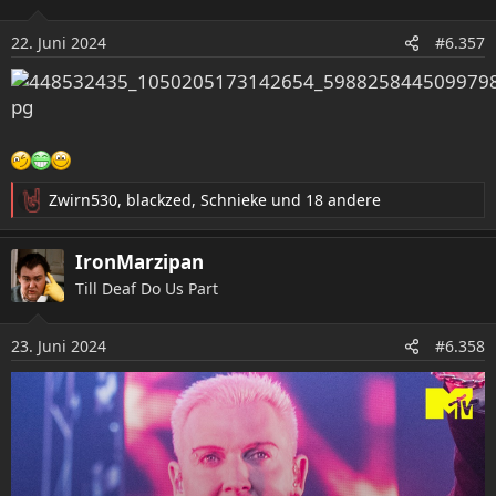
i
o
22. Juni 2024
#6.357
n
e
n
:
Zwirn530
,
blackzed
,
Schnieke
und 18 andere
R
e
a
IronMarzipan
k
Till Deaf Do Us Part
t
i
o
23. Juni 2024
#6.358
n
e
n
: