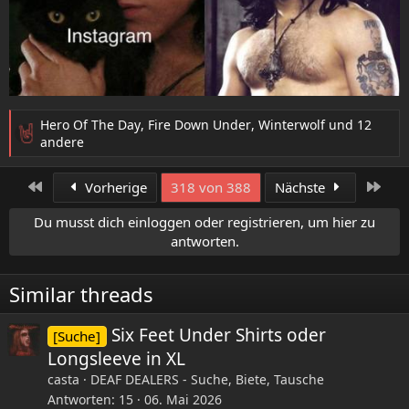
Hero Of The Day
,
Fire Down Under
,
Winterwolf
und 12
R
andere
e
a
Erste
Letz
Vorherige
318 von 388
Nächste
k
t
Du musst dich einloggen oder registrieren, um hier zu
i
antworten.
o
n
e
Similar threads
n
:
Six Feet Under Shirts oder
[Suche]
Longsleeve in XL
casta
DEAF DEALERS - Suche, Biete, Tausche
Antworten
15
06. Mai 2026