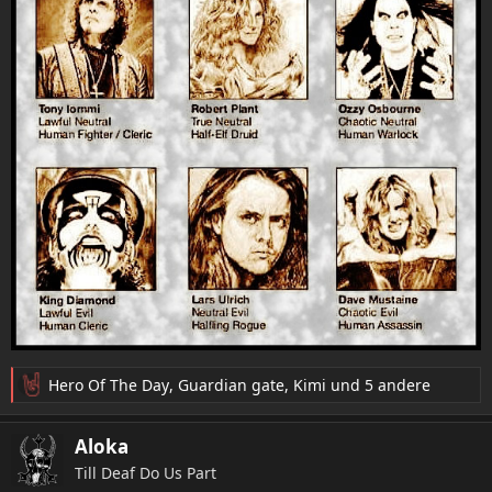
Hero Of The Day
,
Guardian gate
,
Kimi
und 5 andere
R
e
a
Aloka
k
Till Deaf Do Us Part
t