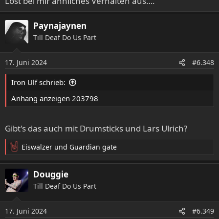
Löst bei mir ähnliches Verhalten aus….
Paynajaynen
Till Deaf Do Us Part
17. Juni 2024
#6.348
Iron Ulf schrieb:
Anhang anzeigen 203798
Gibt's das auch mit Drumsticks und Lars Ulrich?
Eiswalzer
und
Guardian gate
R
e
a
Douggie
k
Till Deaf Do Us Part
t
i
o
17. Juni 2024
#6.349
n