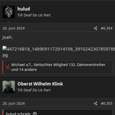
a
hulud
k
t
Till Deaf Do Us Part
i
o
20. Juni 2024
n
#6.354
e
Joah.
n
:
Michael a.T.
,
Gelöschtes Mitglied 132
,
Dämonentreiber
R
und 14 andere
e
a
Oberst Wilhelm Klink
k
t
Till Deaf Do Us Part
i
o
20. Juni 2024
n
#6.355
e
n
hulud schrieb: