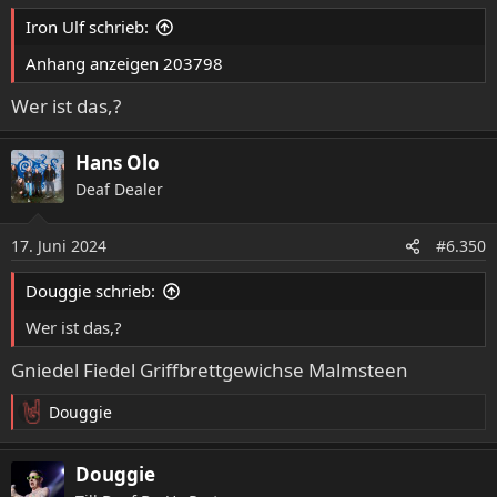
e
Iron Ulf schrieb:
n
:
Anhang anzeigen 203798
Wer ist das,?
Hans Olo
Deaf Dealer
17. Juni 2024
#6.350
Douggie schrieb:
Wer ist das,?
Gniedel Fiedel Griffbrettgewichse Malmsteen
Douggie
R
e
a
Douggie
k