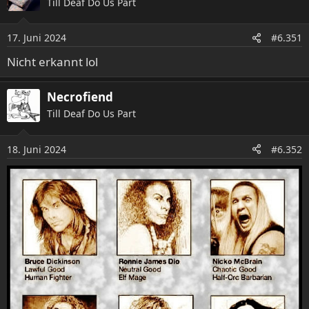
Till Deaf Do Us Part
t
i
o
17. Juni 2024
#6.351
n
e
Nicht erkannt lol
n
:
Necrofiend
Till Deaf Do Us Part
18. Juni 2024
#6.352