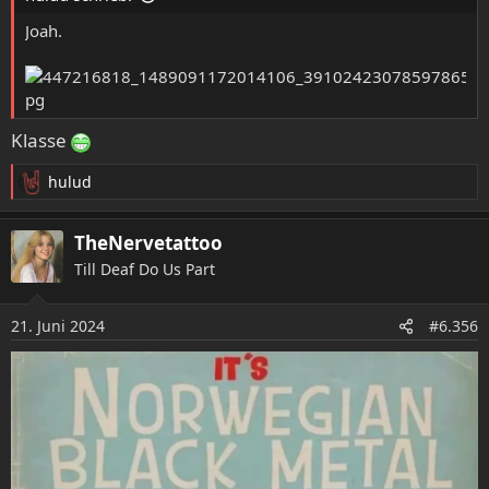
:
Joah.
Klasse
hulud
R
e
a
TheNervetattoo
k
Till Deaf Do Us Part
t
i
o
21. Juni 2024
#6.356
n
e
n
: