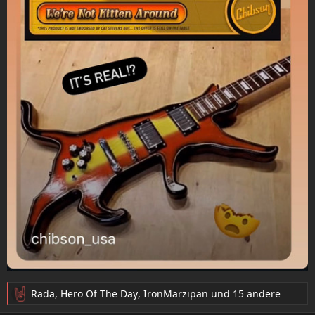
Rada
,
Hero Of The Day
,
IronMarzipan
und 15 andere
R
e