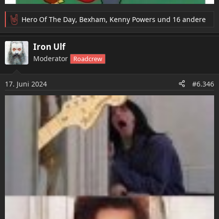
Hero Of The Day
,
Bexham
,
Kenny Powers
und 16 andere
R
e
a
Iron Ulf
k
Moderator
Roadcrew
t
i
o
17. Juni 2024
#6.346
n
e
n
: