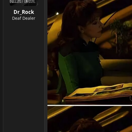
o
n
Dr_Rock
e
n
Deaf Dealer
: