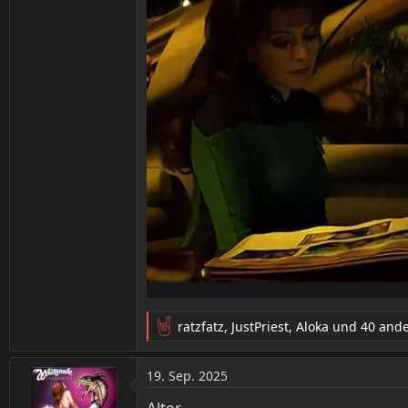
ratzfatz
,
JustPriest
,
Aloka
und 40 and
R
e
a
19. Sep. 2025
k
t
Alter...