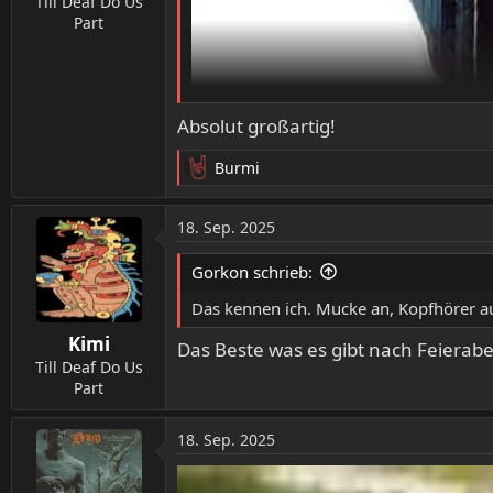
Till Deaf Do Us
Part
Absolut großartig!
Burmi
R
e
a
18. Sep. 2025
k
t
Gorkon schrieb:
i
o
Das kennen ich. Mucke an, Kopfhörer 
n
Kimi
e
Das Beste was es gibt nach Feierab
n
Till Deaf Do Us
:
Part
18. Sep. 2025