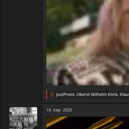
JustPriest
,
Oberst Wilhelm Klink
,
Klau
R
e
a
19. Sep. 2025
k
t
i