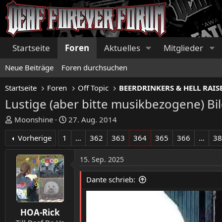
Startseite
Foren
Aktuelles
Mitglieder
Neue Beiträge
Foren durchsuchen
Startseite
Foren
Off Topic
Lustige (aber bitte musikbezogene) Bi
E
E
Moonshine
27. Aug. 2014
r
r
Vorherige
1
…
362
363
364
365
366
…
3
s
s
t
t
15. Sep. 2025
e
e
l
l
Dante schrieb:
l
l
e
t
r
a
HOA-Rick
m