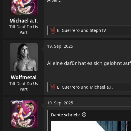
i
o
n
Michael a.T.
e
n
Till Deaf Do Us
El Guerrero
und
StephTV
:
Part
R
e
a
19. Sep. 2025
k
t
i
Alleine dafür hat es sich gelohnt a
o
n
Wolfmetal
e
n
Till Deaf Do Us
El Guerrero
und
Michael a.T.
:
Part
R
e
a
19. Sep. 2025
k
t
Dante schrieb:
i
o
n