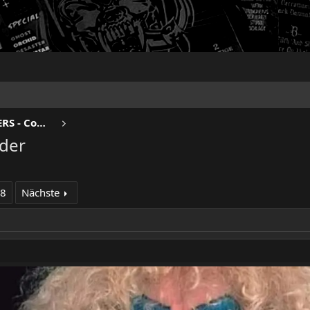
BEERDRINKERS & HELL RAISERS - Community
lder
88
Nächste