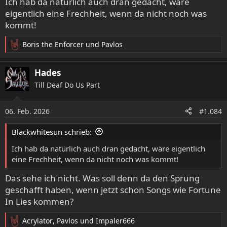
Ich hab da natürlich auch dran gedacht, wäre
eigentlich eine Frechheit, wenn da nicht noch was
kommt!
Boris the Enforcer
und
Pavlos
R
e
a
Hades
k
Till Deaf Do Us Part
t
i
o
06. Feb. 2026
#1.084
n
e
Blackwhitesun schrieb:
n
:
Ich hab da natürlich auch dran gedacht, wäre eigentlich
eine Frechheit, wenn da nicht noch was kommt!
Das sehe ich nicht. Was soll denn da den Sprung
geschafft haben, wenn jetzt schon Songs wie Fortune
In Lies kommen?
Acrylator
,
Pavlos
und
Impaler666
R