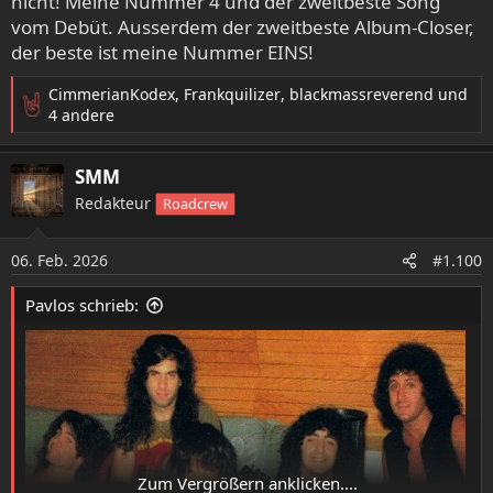
nicht! Meine Nummer 4 und der zweitbeste Song
vom Debüt. Ausserdem der zweitbeste Album-Closer,
der beste ist meine Nummer EINS!
CimmerianKodex
,
Frankquilizer
,
blackmassreverend
und
R
4 andere
e
a
SMM
k
t
Redakteur
Roadcrew
i
o
06. Feb. 2026
n
#1.100
e
n
Pavlos schrieb:
:
Zum Vergrößern anklicken....