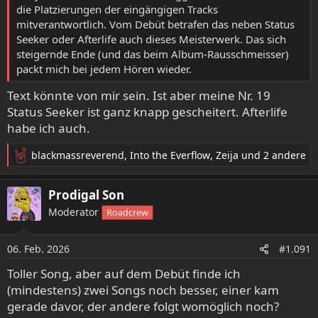
die Platzierungen der eingängigen Tracks
mitverantwortlich. Vom Debüt betrafen das neben Status
Seeker oder Afterlife auch dieses Meisterwerk. Das sich
steigernde Ende (und das beim Album-Rausschmeisser)
packt mich bei jedem Hören wieder.
Text könnte von mir sein. Ist aber meine Nr. 19
Status Seeker ist ganz knapp gescheitert. Afterlife
habe ich auch.
blackmassreverend
,
Into the Everflow
,
Zeija
und 2 andere
R
e
a
Prodigal Son
k
Moderator
Roadcrew
t
i
o
06. Feb. 2026
#1.091
n
e
Toller Song, aber auf dem Debüt finde ich
n
(mindestens) zwei Songs noch besser, einer kam
:
gerade davor, der andere folgt womöglich noch?