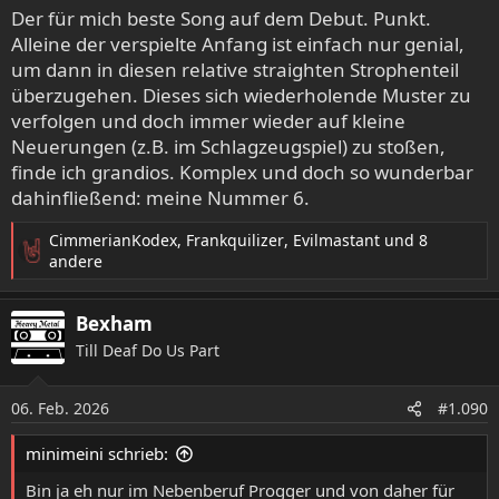
e
Der für mich beste Song auf dem Debut. Punkt.
n
Alleine der verspielte Anfang ist einfach nur genial,
:
um dann in diesen relative straighten Strophenteil
überzugehen. Dieses sich wiederholende Muster zu
verfolgen und doch immer wieder auf kleine
Neuerungen (z.B. im Schlagzeugspiel) zu stoßen,
finde ich grandios. Komplex und doch so wunderbar
dahinfließend: meine Nummer 6.
CimmerianKodex
,
Frankquilizer
,
Evilmastant
und 8
R
andere
e
a
Bexham
k
t
Till Deaf Do Us Part
i
o
06. Feb. 2026
n
#1.090
e
n
minimeini schrieb:
:
Bin ja eh nur im Nebenberuf Progger und von daher für