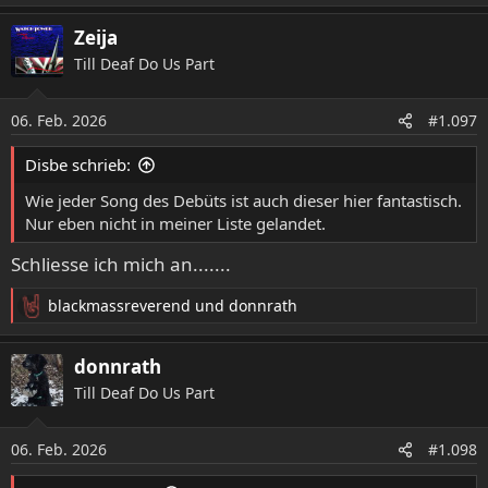
e
a
Zeija
k
Till Deaf Do Us Part
t
i
o
06. Feb. 2026
#1.097
n
e
Disbe schrieb:
n
:
Wie jeder Song des Debüts ist auch dieser hier fantastisch.
Nur eben nicht in meiner Liste gelandet.
Schliesse ich mich an.......
blackmassreverend
und
donnrath
R
e
a
donnrath
k
Till Deaf Do Us Part
t
i
o
06. Feb. 2026
#1.098
n
e