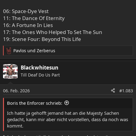
06: Space-Dye Vest
11: The Dance Of Eternity
16: A Fortune In Lies
17: The Ones Who Helped To Set The Sun
19: Scene Four: Beyond This Life
Pavlos
und
Zerberus
R
e
a
Blackwhitesun
k
Till Deaf Do Us Part
t
i
o
06. Feb. 2026
#1.083
n
e
Boris the Enforcer schrieb:
n
:
Ich hatte ja gehofft jemand hat an die Majesty Sachen
gedacht, kann mir aber nicht vorstellen, dass da noch was
kommt.