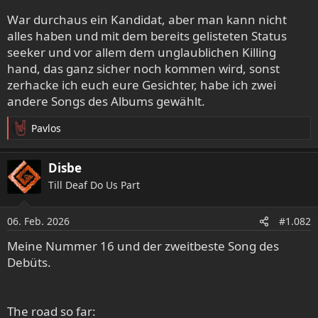
War durchaus ein Kandidat, aber man kann nicht
alles haben und mit dem bereits gelisteten Status
seeker und vor allem dem unglaublichen Killing
hand, das ganz sicher noch kommen wird, sonst
zerhacke ich euch eure Gesichter, habe ich zwei
andere Songs des Albums gewählt.
Pavlos
R
e
a
Disbe
k
Till Deaf Do Us Part
t
i
o
06. Feb. 2026
#1.082
n
e
Meine Nummer 16 und der zweitbeste Song des
n
Debüts.
:
The road so far: