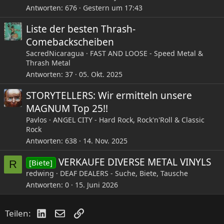
we were all huge fans of that album, so it was exciting to
Antworten
676
Gestern um 17:43
be in that same studio that they were just in. In any case,
we made it quick, and the whole thing was done in like
Liste der besten Thrash-
three weeks, including the mix, so it was kind of low
Comebackscheiben
budget, but a good learning experience, and still some
good moments in some of these songs. I still love the
SacredNicaragua
FAST AND LOOSE - Speed Metal &
Thrash Metal
closing track 'Only A Matter of Time', so there you go, this
is where it all began."
(Mike Portnoy)
Antworten
37
05. Okt. 2025
STORYTELLERS: Wir ermitteln unsere
- YouTube
MAGNUM Top 25!!
Auf YouTube findest du die angesagtesten Videos und
Pavlos
ANGEL CITY - Hard Rock, Rock'n'Roll & Classic
Tracks. Außerdem kannst du eigene Inhalte hochladen
Rock
und mit Freunden oder gleich der ganzen Welt teilen.
Antworten
638
14. Nov. 2025
www.youtube.com
VERKAUFE DIVERSE METAL VINYLS
[Biete]
R
redwing
DEAF DEALERS - Suche, Biete, Tausche
Antworten
0
15. Juni 2026
LinkedIn
E-Mail
Link
Teilen: