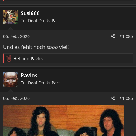
e
a
Susi666
k
Till Deaf Do Us Part
t
i
o
06. Feb. 2026
#1.085
n
e
Und es fehlt noch
sooo
viel!
n
:
Hel
und
Pavlos
R
e
a
Pavlos
k
Till Deaf Do Us Part
t
i
o
06. Feb. 2026
#1.086
n
e
n
: