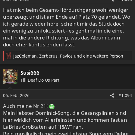
n
e
Hat mich beim Gesamt-Hördurchgang wohl weniger
n
überzeugt und ist am Ende auf Platz 70 gelandet. Wo
:
ich gerade wieder höre, scheint mir das Stück doch
ein wenig zu unfokussiert - es geht mal in die eine,
mal in die andere Richtung, was das Album dann
doch eher konfus enden lässt.
JazColeman
,
Zerberus
,
Pavlos
und eine weitere Person
R
e
a
Susi666
k
Till Deaf Do Us Part
t
i
o
06. Feb. 2026
#1.094
n
e
Auch meine Nr 21!
n
Mein liebster Dominici-Song, die Gesangslinien sind
:
hier wirklich vom Allerfeinsten und kommen fast an
LaBries Großtaten auf "I&W" ran.
Rein musikalisch mein zweitliebster Song vom Debüt,