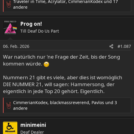
Traveler in Time
,
Acrylator
,
CimmerianKodex
und 17
R
andere
e
a
Prog on!
k
t
Till Deaf Do Us Part
i
o
06. Feb. 2026
n
#1.087
e
War natürlich nur 'ne Frage der Zeit, bis der Song
n
kommen würde.
:
Nummern 21 gibt es viele, aber dies ist womöglich
DIE NUMMER 21, will sagen: Hammersong, der
eigentlich in jede Top 20 gehört. Eigentlich.
CimmerianKodex
,
blackmassreverend
,
Pavlos
und 3
R
andere
e
a
minimeini
k
t
Deaf Dealer