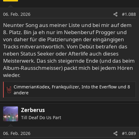
i
o
06. Feb. 2026
n
#1.088
e
Neunter Song aus meiner Liste und bei mir auf dem
n
8. Platz. Bin ja eh nur im Nebenberuf Progger und
:
von daher für die Platzierungen der eingängigen
Tracks mitverantwortlich. Vom Debüt betrafen das
neben Status Seeker oder Afterlife auch dieses
Meisterwerk. Das sich steigernde Ende (und das beim
Album-Rausschmeisser) packt mich bei jedem Hören
wieder.
CimmerianKodex
,
Frankquilizer
,
Into the Everflow
und 8
R
andere
e
a
Zerberus
k
t
Till Deaf Do Us Part
i
o
06. Feb. 2026
n
#1.089