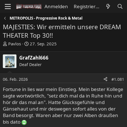
Anmelden
Registrieren
METROPOLIS - Progressive Rock & Metal
MAJESTIES: Wir ermitteln unsere DREAM
THEATER Top 30!!
E
E
Pavlos
27. Sep. 2025
r
r
s
s
GrafZahl666
t
t
Deaf Dealer
e
e
l
l
l
l
06. Feb. 2026
#1.081
e
t
Fortune in lies war mein Einstieg. Mein bester Kollege
r
a
sagte wortwörtlich, "setz dich mal da in Ruhe hin und
m
hör dir das mal an". Hatte Glücksgefühle und
Gänsehaut und mir deswegen sofort alles von der
Band besorgt. Waren aber nur zwei Alben draußen
bis dato