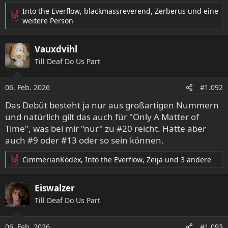
Into the Everflow
,
blackmassreverend
,
Zerberus
und eine
R
weitere Person
e
a
Vauxdvihl
k
t
Till Deaf Do Us Part
i
o
06. Feb. 2026
n
#1.092
e
Das Debüt besteht ja nur aus großartigen Nummern
n
und natürlich gilt das auch für "Only A Matter of
:
Time", was bei mir "nur" zu #20 reicht. Hätte aber
auch #9 oder #13 oder so sein können.
CimmerianKodex
,
Into the Everflow
,
Zeija
und 3 andere
R
e
a
Eiswalzer
k
Till Deaf Do Us Part
t
i
o
06. Feb. 2026
#1.093