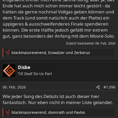
Ende hat auch mich schon immer leicht gestört - da
hätten sie gerne nochmal Vollgas geben können und
dem Track (und somit natürlich auch der Platte) ein
üppigeres & ausschweifenderes Finale spendieren
können. Die erste Hälfte jedoch gefällt mir extrem
gut, ganz besonders der Anfang mit dem Moore-Solo.
Zuletzt bearbeitet:
06. Feb. 2026
blackmassreverend
,
Eiswalzer
und
Zerberus
R
e
a
Disbe
k
Till Deaf Do Us Part
t
i
o
06. Feb. 2026
#1.096
n
e
Wie jeder Song des Debüts ist auch dieser hier
n
fantastisch. Nur eben nicht in meiner Liste gelandet.
:
blackmassreverend
,
donnrath
und
Pavlos
R