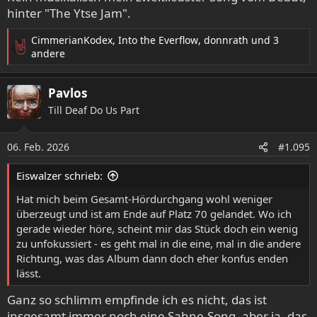
hinter "The Ytse Jam".
CimmerianKodex
,
Into the Everflow
,
donnrath
und 3
R
andere
e
a
Pavlos
k
t
Till Deaf Do Us Part
i
o
06. Feb. 2026
n
#1.095
e
n
Eiswalzer schrieb:
:
Hat mich beim Gesamt-Hördurchgang wohl weniger
überzeugt und ist am Ende auf Platz 70 gelandet. Wo ich
gerade wieder höre, scheint mir das Stück doch ein wenig
zu unfokussiert - es geht mal in die eine, mal in die andere
Richtung, was das Album dann doch eher konfus enden
lässt.
Ganz so schlimm empfinde ich es nicht, das ist
insgesamt immer noch eine Sahne-Song, aber ja, das