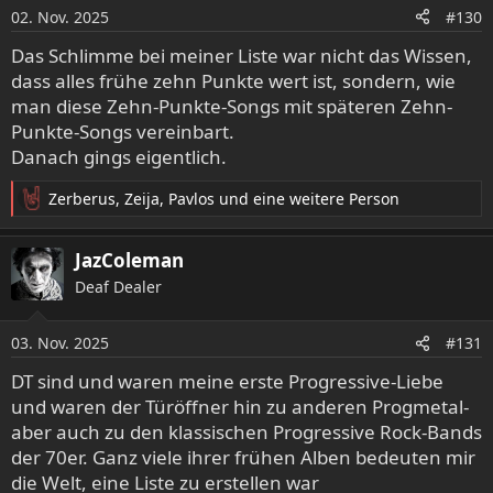
o
02. Nov. 2025
#130
n
e
Das Schlimme bei meiner Liste war nicht das Wissen,
n
dass alles frühe zehn Punkte wert ist, sondern, wie
:
man diese Zehn-Punkte-Songs mit späteren Zehn-
Punkte-Songs vereinbart.
Danach gings eigentlich.
Zerberus
,
Zeija
,
Pavlos
und eine weitere Person
R
e
a
JazColeman
k
Deaf Dealer
t
i
o
03. Nov. 2025
#131
n
e
DT sind und waren meine erste Progressive-Liebe
n
und waren der Türöffner hin zu anderen Progmetal-
:
aber auch zu den klassischen Progressive Rock-Bands
der 70er. Ganz viele ihrer frühen Alben bedeuten mir
die Welt, eine Liste zu erstellen war