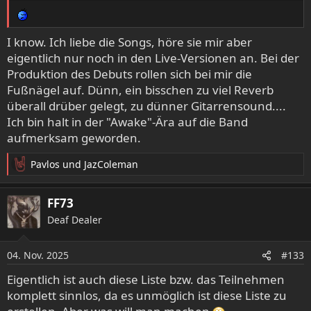
:
I know. Ich liebe die Songs, höre sie mir aber
eigentlich nur noch in den Live-Versionen an. Bei der
Produktion des Debuts rollen sich bei mir die
Fußnägel auf. Dünn, ein bisschen zu viel Reverb
überall drüber gelegt, zu dünner Gitarrensound....
Ich bin halt in der "Awake"-Ära auf die Band
aufmerksam geworden.
Pavlos
und
JazColeman
R
e
a
FF73
k
Deaf Dealer
t
i
o
04. Nov. 2025
#133
n
e
Eigentlich ist auch diese Liste bzw. das Teilnehmen
n
komplett sinnlos, da es unmöglich ist diese Liste zu
: