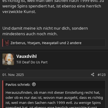
es richtig ist, weil man den Sachen nach 1999 evtl. zu
wenige Spins spendiert hat, ist ebenso eine herrlich
verzwickte Kunst.
Und damit meine ich nicht nur dich, sondern
mindestens auch noch mich.
Zerberus
,
Ytsejam
,
Heavyatall
und 2 andere
R
e
a
Vauxdvihl
k
Till Deaf Do Us Part
t
i
o
01. Nov. 2025
#123
n
e
Pavlos schrieb:
n
:
Herauszufinden, ob man mit dieser Einstellung recht hat,
oder ob es nur das ist, wovon man ausgeht, dass es richtig
ist, weil man den Sachen nach 1999 evtl. zu wenige Spins
spendiert hat, ist ebenso eine herrlich verzwickte Kunst.