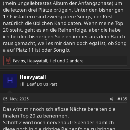
(mein ungeliebtestes Album der Anfangsphase) um
die letzten drei Plätze prügeln. Unter den bisherigen
17 Fixstartern sind zwei spätere Songs, der Rest
natürlich die üblichen Kandidaten. Wenn meine Top
20 steht, geht es an die Reihenfolge, aber die habe
ich bei den bisherigen Spielen immer aus dem Bauch
raus gemacht, weil es mir dann doch egal ist, ob Song
a auf Platz 11 ist oder Song b.
Pavlos
,
Heavyatall
,
Hel
und 2 andere
R
e
a
Heavyatall
H
k
Till Deaf Do Us Part
t
i
o
05. Nov. 2025
#135
n
e
Das wird mir noch schlaflose Nächte bereiten die
n
finalen Top 20 zu benennen.
:
Schritt 2 wird noch nervenaufreibender nämlich
diese noch in die richtige Reihenfolge zu bringen.