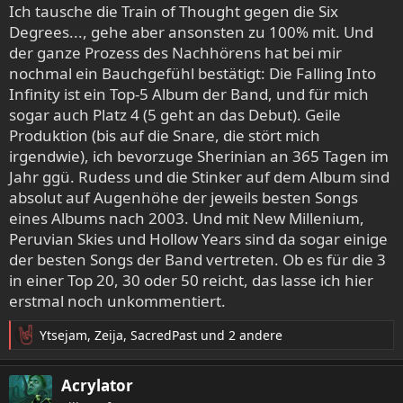
Ich tausche die Train of Thought gegen die Six
unwahrscheinlich.
Degrees..., gehe aber ansonsten zu 100% mit. Und
der ganze Prozess des Nachhörens hat bei mir
nochmal ein Bauchgefühl bestätigt: Die Falling Into
Infinity ist ein Top-5 Album der Band, und für mich
sogar auch Platz 4 (5 geht an das Debut). Geile
Produktion (bis auf die Snare, die stört mich
irgendwie), ich bevorzuge Sherinian an 365 Tagen im
Jahr ggü. Rudess und die Stinker auf dem Album sind
absolut auf Augenhöhe der jeweils besten Songs
eines Albums nach 2003. Und mit New Millenium,
Peruvian Skies und Hollow Years sind da sogar einige
der besten Songs der Band vertreten. Ob es für die 3
in einer Top 20, 30 oder 50 reicht, das lasse ich hier
erstmal noch unkommentiert.
Ytsejam
,
Zeija
,
SacredPast
und 2 andere
R
e
a
Acrylator
k