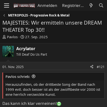
Anmelden
Registrieren
METROPOLIS - Progressive Rock & Metal
MAJESTIES: Wir ermitteln unsere DREAM
THEATER Top 30!!
E
E
Pavlos
27. Sep. 2025
r
r
s
s
Acrylator
t
t
Till Deaf Do Us Part
e
e
l
l
l
l
01. Nov. 2025
#121
e
t
Pavlos schrieb:
r
a
m
Herauszufinden, ob der drittbeste Song der Band nach
1999 evtl. doch besser ist als der zwölftbeste vor 2000 ist
eine herrlich verzwickte Kunst.
Das kann ich klar verneinen!