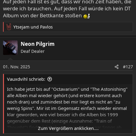
Auf jeden Fall ist es gut, dass wir noch Zeit haben, die
werde ich brauchen. Auf jeden Fall würde ich kein DT
Album von der Bettkante stoßen
Ytsejam
und
Pavlos
R
e
a
Neon Pilgrim
k
Deaf Dealer
t
i
o
01. Nov. 2025
#127
n
e
Vauxdvihl schrieb:
n
:
Ich habe jetzt bis auf "Octavarium" und "The Astonishing"
alle Alben mal wieder gehört (und erstere kommt auch
noch dran) und zumindest bei mir liegt es nicht an "zu
wenig Spins". Mir ist im Gegensatz einfach wieder einmal
klar geworden, wie viel besser ich die Alben bis 1999
gegenüber dem Rest (einzige Ausnahme: "Train of
Thought") finde. Ich habe zwar noch ein paar Songs ab
Zum Vergrößern anklicken....
2005 in der Liste, aber ob die reinkommen, ist eher