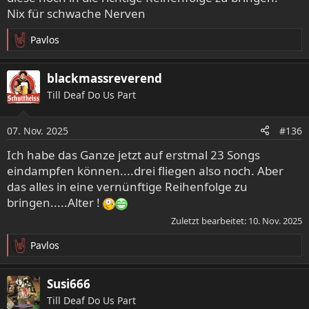
Nix für schwache Nerven
Pavlos
R
e
a
blackmassreverend
k
Till Deaf Do Us Part
t
i
o
07. Nov. 2025
#136
n
e
Ich habe das Ganze jetzt auf erstmal 23 Songs
n
eindampfen können....drei fliegen also noch. Aber
:
das alles in eine vernünftige Reihenfolge zu
bringen.....Alter !
Zuletzt bearbeitet:
10. Nov. 2025
Pavlos
R
e
a
Susi666
k
Till Deaf Do Us Part
t