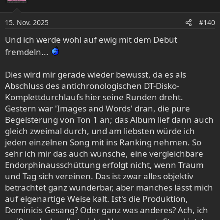
i
o
15. Nov. 2025
#140
n
e
Und ich werde wohl auf ewig mit dem Debüt
n
fremdeln...
:
Dies wird mir gerade wieder bewusst, da es als
Abschluss des antichronologischen DT-Disko-
Komplettdurchlaufs hier seine Runden dreht.
Gestern war 'Images and Words' dran, die pure
Begeisterung von Ton 1 an; das Album lief dann auch
gleich zweimal durch, und am liebsten würde ich
jeden einzelnen Song mit ins Ranking nehmen. So
sehr ich mir das auch wünsche, eine vergleichbare
Endorphinausschüttung erfolgt nicht, wenn Traum
und Tag sich vereinen. Das ist zwar alles objektiv
betrachtet ganz wunderbar, aber manches lässt mich
auf eigenartige Weise kalt. Ist's die Produktion,
Dominicis Gesang? Oder ganz was anderes? Ach, ich