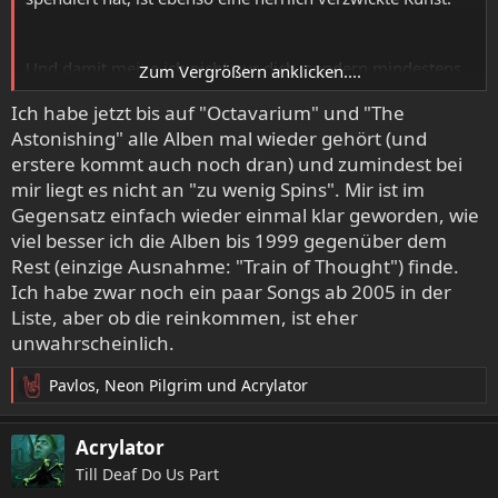
Und damit meine ich nicht nur dich, sondern mindestens
Zum Vergrößern anklicken....
auch noch mich.
Ich habe jetzt bis auf "Octavarium" und "The
Astonishing" alle Alben mal wieder gehört (und
erstere kommt auch noch dran) und zumindest bei
mir liegt es nicht an "zu wenig Spins". Mir ist im
Gegensatz einfach wieder einmal klar geworden, wie
viel besser ich die Alben bis 1999 gegenüber dem
Rest (einzige Ausnahme: "Train of Thought") finde.
Ich habe zwar noch ein paar Songs ab 2005 in der
Liste, aber ob die reinkommen, ist eher
unwahrscheinlich.
Pavlos
,
Neon Pilgrim
und
Acrylator
R
e
a
Acrylator
k
Till Deaf Do Us Part
t