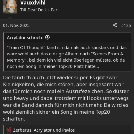
Vauxdvihl
k
Till Deaf Do Us Part
t
i
o
01. Nov. 2025
#125
n
e
Acrylator schrieb:
n
:
"Train Of Thought" fand ich damals auch saustark und das
wäre wohl auch das einzige Album nach "Scenes From A
Memory", bei dem ich vielleicht überlegen müsste, ob da
noch ein Song in meiner Top-20 Platz hätte...
Die fand ich auch jetzt wieder super. Es gibt zwar
Kleinigkeiten, die mich stören, aber insgesamt war
das für mich noch mal ein Ausrufezeichen. So düster
und heavy und dabei trotzdem mit Hooks unterwegs
war die Band danach für mich nicht mehr. Da wird es
wohl ziemlich sicher ein Song in meine Top20
schaffen.
Zerberus
,
Acrylator
und
Pavlos
R