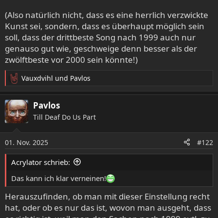
(Also natürlich nicht, dass es eine herrlich verzwickte
Kunst sei, sondern, dass es überhaupt möglich sein
soll, dass der drittbeste Song nach 1999 auch nur
genauso gut wie, geschweige denn besser als der
zwölftbeste vor 2000 sein könnte!)
Vauxdvihl
und
Pavlos
R
e
a
Pavlos
k
Till Deaf Do Us Part
t
i
o
01. Nov. 2025
#122
n
e
Acrylator schrieb:
n
:
Das kann ich klar verneinen!
Herauszufinden, ob man mit dieser Einstellung recht
hat, oder ob es nur das ist, wovon man ausgeht, dass