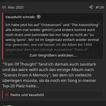
i
o
01. Nov. 2025
#124
n
e
Vauxdvihl schrieb:
n
:
Ich habe jetzt bis auf "Octavarium" und "The Astonishing"
alle Alben mal wieder gehört (und erstere kommt auch
noch dran) und zumindest bei mir liegt es nicht an "zu
wenig Spins". Mir ist im Gegensatz einfach wieder einmal
klar geworden, wie viel besser ich die Alben bis 1999
gegenüber dem Rest (einzige Ausnahme: "Train of
Thought") finde. Ich habe zwar noch ein paar Songs ab
Zum Vergrößern anklicken....
2005 in der Liste, aber ob die reinkommen, ist eher
"Train Of Thought" fand ich damals auch saustark
unwahrscheinlich.
und das wäre wohl auch das einzige Album nach
"Scenes From A Memory", bei dem ich vielleicht
überlegen müsste, ob da noch ein Song in meiner
Top-20 Platz hätte...
Pavlos
und
Vauxdvihl
R
e
a