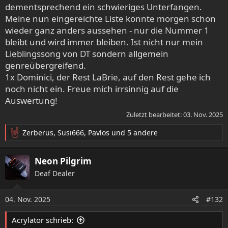
dementsprechend ein schwieriges Unterfangen.
Meine nun eingereichte Liste könnte morgen schon
wieder ganz anders aussehen - nur die Nummer 1
bleibt und wird immer bleiben. Ist nicht nur mein
Lieblingssong von DT sondern allgemein
genreübergreifend.
1x Dominici, der Rest LaBrie, auf den Rest gehe ich
noch nicht ein. Freue mich irrsinnig auf die
Auswertung!
Zuletzt bearbeitet:
03. Nov. 2025
Zerberus
,
Susi666
,
Pavlos
und 5 andere
R
e
a
Neon Pilgrim
k
Deaf Dealer
t
i
o
04. Nov. 2025
#132
n
e
Acrylator schrieb:
n