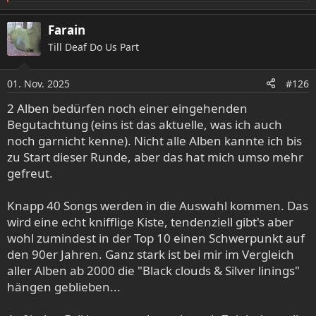
e
a
Farain
k
Till Deaf Do Us Part
t
i
o
01. Nov. 2025
#126
n
e
2 Alben bedürfen noch einer eingehenden
n
Begutachtung (eins ist das aktuelle, was ich auch
:
noch garnicht kenne). Nicht alle Alben kannte ich bis
zu Start dieser Runde, aber das hat mich umso mehr
gefreut.
Knapp 40 Songs werden in die Auswahl kommen. Das
wird eine echt knifflige Kiste, tendenziell gibt's aber
wohl zumindest in der Top 10 einen Schwerpunkt auf
den 90er Jahren. Ganz stark ist bei mir im Vergleich
aller Alben ab 2000 die "Black clouds & Silver linings"
hängen geblieben...