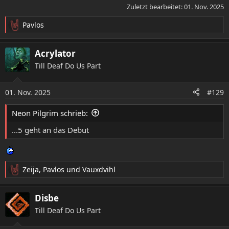
Zuletzt bearbeitet:
01. Nov. 2025
Pavlos
R
e
a
Acrylator
k
Till Deaf Do Us Part
t
i
o
01. Nov. 2025
#129
n
e
Neon Pilgrim schrieb:
n
:
...5 geht an das Debut
Zeija
,
Pavlos
und
Vauxdvihl
R
e
a
Disbe
k
Till Deaf Do Us Part
t
i