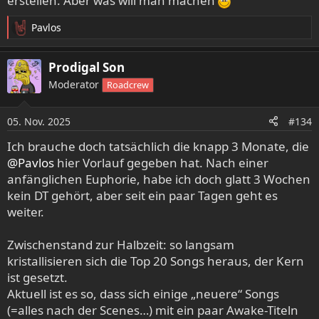
erstellen. Aber was will man machen
Pavlos
R
e
a
Prodigal Son
k
Moderator
Roadcrew
t
i
o
05. Nov. 2025
#134
n
e
Ich brauche doch tatsächlich die knapp 3 Monate, die
n
@Pavlos
hier Vorlauf gegeben hat. Nach einer
:
anfänglichen Euphorie, habe ich doch glatt 3 Wochen
kein DT gehört, aber seit ein paar Tagen geht es
weiter.
Zwischenstand zur Halbzeit: so langsam
kristallisieren sich die Top 20 Songs heraus, der Kern
ist gesetzt.
Aktuell ist es so, dass sich einige „neuere“ Songs
(=alles nach der Scenes…) mit ein paar Awake-Titeln