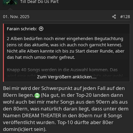
Till Deaf Do Us Part
t
i
o
01. Nov. 2025
#128
n
e
Farain schrieb:
n
:
2 Alben bedürfen noch einer eingehenden Begutachtung
(eins ist das aktuelle, was ich auch noch garnicht kenne).
Nicht alle Alben kannte ich bis zu Start dieser Runde, aber
das hat mich umso mehr gefreut.
Knapp 40 Songs werden in die Auswahl kommen. Das
wird eine echt knifflige Kiste, tendenziell gibt's aber wohl
Zum Vergrößern anklicken....
zumindest in der Top 10 einen Schwerpunkt auf den 90er
Bei mir wird der Schwerpunkt auf jeden Fall auf den
Jahren.
80ern liegen.
(Na gut, in der Top-20 landen dann
wohl auch bei mir mehr Songs aus den 90ern als aus
den 80ern, was natürlich daran liegt, dass unter dem
Namen DREAM THEATER in den 80ern nur 8 Songs
veröffentlicht wurden. Top-10 dürfte aber 80er
domin(ic)iert sein).