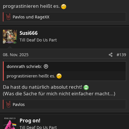
prograstinieren heißt es.
Pavlos
und
RageXX
R
e
a
Susi666
k
Till Deaf Do Us Part
t
i
o
08. Nov. 2025
#139
n
e
donnrath schrieb:
n
:
prograstinieren heißt es.
Da hast du natürlich absolut recht!
(Was die Sache für mich nicht einfacher macht...)
Pavlos
R
e
a
Prog on!
k
Till Deaf Do Us Part
t