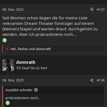
i
o
08. Nov. 2025
#137
n
e
Seit Wochen schon liegen die für meine Liste
n
relevanten Dream Theater-Tonträger auf einem
:
(kleinen) Stapel und warten drauf, durchgehört zu
werden. Aber ich prokrastiniere noch...
Hel
,
Pavlos
und
donnrath
R
e
a
donnrath
k
Till Deaf Do Us Part
t
i
o
08. Nov. 2025
#138
n
e
Susi666 schrieb:
n
:
prokrastiniere noch...