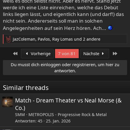
weiß es doch selbst nicht. Aber es nervt. Stand jetzt
werde ich eine Liste einreichen, welche das Debüt
links liegen lässt, und eigentlich kann (und darf!) das
nicht sein. Andererseits soll man in solchen
Angelegenheiten auf sein Herz hören. Ach...
JazColeman
,
Pavlos
,
Ray Lomas
und 2 andere
R
e
a
Erste
Letzte
Vorherige
7 von 81
Nächste
k
t
Du musst dich einloggen oder registrieren, um hier zu
i
antworten.
o
n
e
Similar threads
n
:
Match - Dream Theater vs Neal Morse (&
Co.)
SMM
METROPOLIS - Progressive Rock & Metal
Antworten
45
25. Jan. 2026