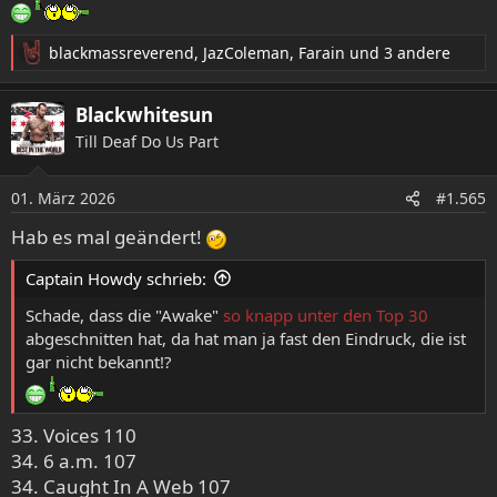
blackmassreverend
,
JazColeman
,
Farain
und 3 andere
R
e
a
Blackwhitesun
k
Till Deaf Do Us Part
t
i
o
01. März 2026
#1.565
n
e
Hab es mal geändert!
n
:
Captain Howdy schrieb:
Schade, dass die "Awake"
so knapp unter den Top 30
abgeschnitten hat, da hat man ja fast den Eindruck, die ist
gar nicht bekannt!?
33. Voices 110
34. 6 a.m. 107
34. Caught In A Web 107