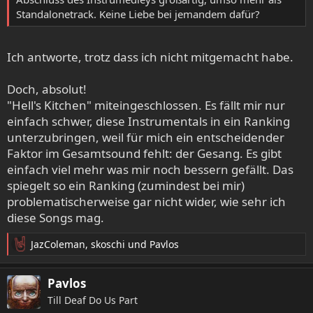
Standalonetrack. Keine Liebe bei jemandem dafür?
Ich antworte, trotz dass ich nicht mitgemacht habe.
Doch, absolut!
"Hell's Kitchen" miteingeschlossen. Es fällt mir nur
einfach schwer, diese Instrumentals in ein Ranking
unterzubringen, weil für mich ein entscheidender
Faktor im Gesamtsound fehlt: der Gesang. Es gibt
einfach viel mehr was mir noch bessern gefällt. Das
spiegelt so ein Ranking (zumindest bei mir)
problematischerweise gar nicht wider, wie sehr ich
diese Songs mag.
JazColeman
,
skoschi
und
Pavlos
R
e
a
Pavlos
k
Till Deaf Do Us Part
t