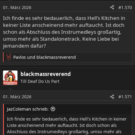
o
01. März 2026
#1.570
n
e
Ich finde es sehr bedauerlich, dass Hell's Kitchen in
n
keiner Liste anscheinend mehr auftaucht. Ist doch
:
schon als Abschluss des Instrumedleys großartig,
umso mehr als Standalonetrack. Keine Liebe bei
jemandem dafür?
Pavlos
und
blackmassreverend
R
e
a
blackmassreverend
k
Till Deaf Do Us Part
t
i
o
01. März 2026
#1.571
n
e
JazColeman schrieb:
n
:
Ich finde es sehr bedauerlich, dass Hell's Kitchen in keiner
Liste anscheinend mehr auftaucht. Ist doch schon als
Abschluss des Instrumedleys großartig, umso mehr als