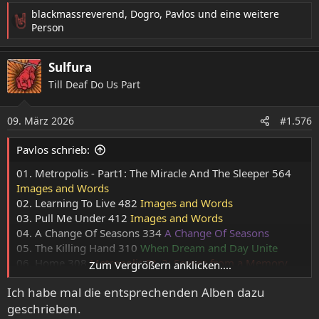
blackmassreverend
,
Dogro
,
Pavlos
und eine weitere
R
Person
e
a
Sulfura
k
t
Till Deaf Do Us Part
i
o
09. März 2026
n
#1.576
e
n
Pavlos schrieb:
:
01. Metropolis - Part1: The Miracle And The Sleeper 564
Images and Words
02. Learning To Live 482
Images and Words
03. Pull Me Under 412
Images and Words
04. A Change Of Seasons 334
A Change Of Seasons
05. The Killing Hand 310
When Dream and Day Unite
06. Home 308
Metropolis Pt. 2: Scenes from a Memory
Zum Vergrößern anklicken....
07. Finally Free 249
Metropolis Pt. 2: Scenes from a
Ich habe mal die entsprechenden Alben dazu
Memory
geschrieben.
08. Take The Time 220
Images and Words