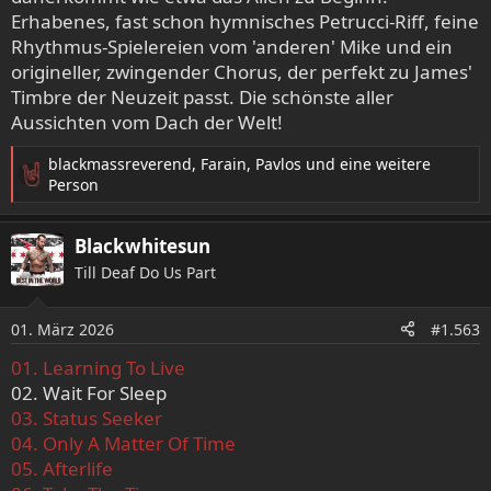
Erhabenes, fast schon hymnisches Petrucci-Riff, feine
schon a little bit traurig gestimmt......
Rhythmus-Spielereien vom 'anderen' Mike und ein
origineller, zwingender Chorus, der perfekt zu James'
Timbre der Neuzeit passt. Die schönste aller
Aussichten vom Dach der Welt!
blackmassreverend
,
Farain
,
Pavlos
und eine weitere
R
Person
e
a
Blackwhitesun
k
t
Till Deaf Do Us Part
i
o
01. März 2026
n
#1.563
e
01. Learning To Live
n
02. Wait For Sleep
:
03. Status Seeker
04. Only A Matter Of Time
05. Afterlife