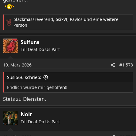
25. Fatal Tragedy 123
Metropolis Pt. 2: Scenes from a
Memory
26. Octavarium 121
Octavarium
blackmassreverend
,
6sixVI
,
Pavlos
und eine weitere
R
27. The Spirit Carries On 120
Metropolis Pt. 2: Scenes
Person
e
from a Memory
a
28. In The Presence Of Enemies 117
Systematic Chaos
Sulfura
k
29. Peruvian Skies 116
Falling into Infinity
t
Till Deaf Do Us Part
30. Breaking All Illusions 115
A Dramatic Turn of Events
i
-------------------------------------------------
o
10. März 2026
n
#1.578
e
n
Susi666 schrieb:
:
Endlich wurde mir geholfen!!
Stets zu Diensten.
Noir
Till Deaf Do Us Part