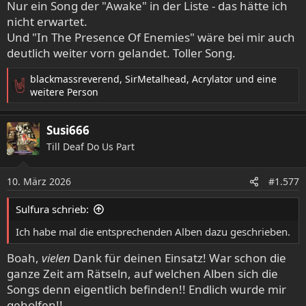
09. Only A Matter Of Time 211
When Dream and Day
Nur ein Song der "Awake" in der Liste - das hätte ich
Unite
nicht erwartet.
10. A Fortune In Lies 197
When Dream and Day Unite
Und "In The Presence Of Enemies" wäre bei mir auch
11. Under A Glass Moon 195
Images and Words
deutlich weiter vorn gelandet. Toller Song.
12. The Count Of Tuscany 189
Black Clouds & Silver
Linings
blackmassreverend
,
SirMetalhead
,
Acrylator
und eine
13. Surrounded 187
Images and Words
R
weitere Person
e
14. Space-Dye Vest 186
Awake
a
15. The Dance Of Eternity 165
Metropolis Pt. 2: Scenes
Susi666
k
from a Memory
t
Till Deaf Do Us Part
16. Afterlife 164
When Dream and Day Unite
i
17. Another Day 163
Images and Words
o
18. Six Degrees Of Inner Turbulence 159
Six Degrees Of
10. März 2026
n
#1.577
Inner Turbulence
e
19. Beyond This Life 149
Metropolis Pt. 2: Scenes from a
n
Sulfura schrieb:
Memory
:
Ich habe mal die entsprechenden Alben dazu geschrieben.
20. As I Am 139
Train of Thought
21. Status Seeker 135
When Dream and Day Unite
Boah,
vielen
Dank für deinen Einsatz! War schon die
22. Panic Attack 131
Octavarium
ganze Zeit am Rätseln, auf welchen Alben sich die
23. The Ones Who Help To Set The Sun 130
When Dream
Songs denn eigentlich befinden!! Endlich wurde mir
and Day Unite
geholfen!!
24. The Ytse Jam 127
When Dream and Day Unite