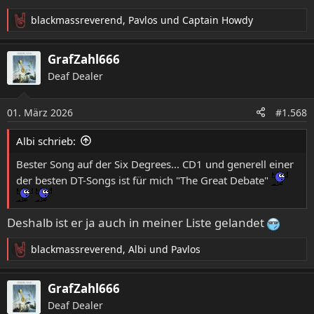
blackmassreverend
,
Pavlos
und
Captain Howdy
R
e
a
GrafZahl666
k
Deaf Dealer
t
i
o
01. März 2026
#1.568
n
e
Albi schrieb:
n
:
Bester Song auf der Six Degrees... CD1 und generell einer
der besten DT-Songs ist für mich "The Great Debate"
Deshalb ist er ja auch in meiner Liste gelandet
blackmassreverend
,
Albi
und
Pavlos
R
e
a
GrafZahl666
k
Deaf Dealer
t