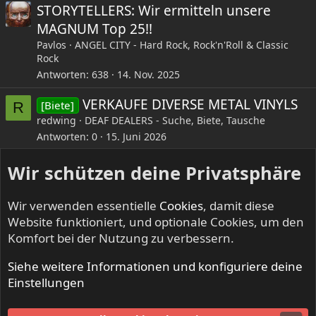
STORYTELLERS: Wir ermitteln unsere
MAGNUM Top 25!!
Pavlos
ANGEL CITY - Hard Rock, Rock'n'Roll & Classic
Rock
Antworten
638
14. Nov. 2025
VERKAUFE DIVERSE METAL VINYLS
[Biete]
R
redwing
DEAF DEALERS - Suche, Biete, Tausche
Antworten
0
15. Juni 2026
Wir schützen deine Privatsphäre
LinkedIn
E-Mail
Link
Teilen:
Wir verwenden essentielle
Cookies
, damit diese
Website funktioniert, und optionale Cookies, um den
Komfort bei der Nutzung zu verbessern.
Siehe weitere Informationen und konfiguriere deine
METROPOLIS - Progressive Rock & Metal
Einstellungen
Cookies