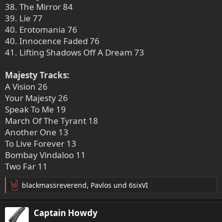
38. The Mirror 84
39. Lie 77
40. Erotomania 76
40. Innocence Faded 76
41. Lifting Shadows Off A Dream 73
Majesty Tracks:
A Vision 26
Your Majesty 26
Speak To Me 19
March Of The Tyrant 18
Another One 13
To Live Forever 13
Bombay Vindaloo 11
Two Far 11
blackmassreverend
,
Pavlos
und
6sixVI
R
e
a
Captain Howdy
k