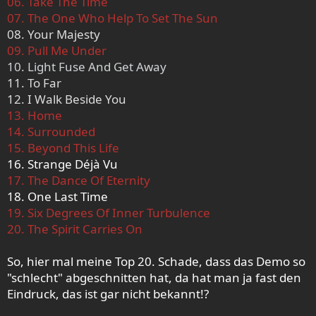
06. Take The Time
07. The One Who Help To Set The Sun
08. Your Majesty
09. Pull Me Under
10. Light Fuse And Get Away
11. To Far
12. I Walk Beside You
13. Home
14. Surrounded
15. Beyond This Life
16. Strange Déjà Vu
17. The Dance Of Eternity
18. One Last Time
19. Six Degrees Of Inner Turbulence
20. The Spirit Carries On
So, hier mal meine Top 20. Schade, dass das Demo so
"schlecht" abgeschnitten hat, da hat man ja fast den
Eindruck, das ist gar nicht bekannt!?