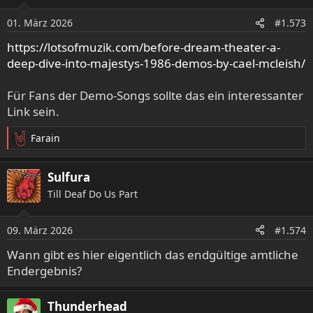
i
o
01. März 2026
#1.573
n
e
https://lotsofmuzik.com/before-dream-theater-a-
n
deep-dive-into-majestys-1986-demos-by-cael-mcleish/
:
Für Fans der Demo-Songs sollte das ein interessanter
Link sein.
Farain
R
e
a
Sulfura
k
Till Deaf Do Us Part
t
i
o
09. März 2026
#1.574
n
e
Wann gibt es hier eigentlich das endgültige amtliche
n
Endergebnis?
:
Thunderhead