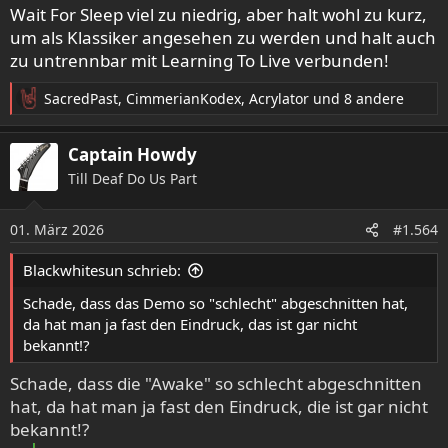
Wait For Sleep viel zu niedrig, aber halt wohl zu kurz,
um als Klassiker angesehen zu werden und halt auch
zu untrennbar mit Learning To Live verbunden!
SacredPast
,
CimmerianKodex
,
Acrylator
und 8 andere
R
e
a
Captain Howdy
k
Till Deaf Do Us Part
t
i
o
01. März 2026
#1.564
n
e
Blackwhitesun schrieb:
n
:
Schade, dass das Demo so "schlecht" abgeschnitten hat,
da hat man ja fast den Eindruck, das ist gar nicht
bekannt!?
Schade, dass die "Awake" so schlecht abgeschnitten
hat, da hat man ja fast den Eindruck, die ist gar nicht
bekannt!?