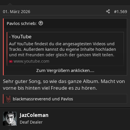
i
o
01. März 2026
#1.569
n
e
Pavlos schrieb:
n
:
- YouTube
Auf YouTube findest du die angesagtesten Videos und
Tracks. Außerdem kannst du eigene Inhalte hochladen
und mit Freunden oder gleich der ganzen Welt teilen.
www.youtube.com
Zum Vergrößern anklicken....
Darf ich mal kurz die Meinungen zu 'Answering The Call'
Sehr guter Song, so wie das ganze Album. Macht von
einholen? Dass der Track nicht weit vorne landen würde,
vorne bis hinten viel Freude es zu hören.
war klar, ergo: geschenkt, aber, dass er nur eine
Nominierung (von yours truly) bekommt, hat mich dann
blackmassreverend
und
Pavlos
R
schon a little bit traurig gestimmt......
e
a
JazColeman
k
Deaf Dealer
t
i