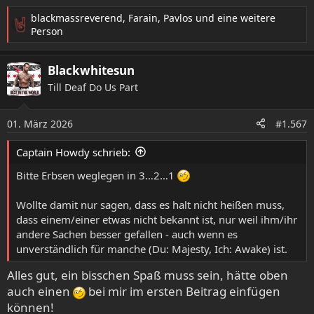
Another One 13
blackmassreverend
,
Farain
,
Pavlos
und eine weitere
To Live Forever 13
R
Person
Bombay Vindaloo 11
e
a
Two Far 11
Blackwhitesun
k
t
Till Deaf Do Us Part
i
o
01. März 2026
n
#1.567
e
n
Captain Howdy schrieb:
:
Bitte Erbsen weglegen in 3…2…1
Wollte damit nur sagen, dass es halt nicht heißen muss,
dass einem/einer etwas nicht bekannt ist, nur weil ihm/ihr
andere Sachen besser gefallen - auch wenn es
unverständlich für manche (Du: Majesty, Ich: Awake) ist.
Alles gut, ein bisschen Spaß muss sein, hätte oben
auch einen
bei mir im ersten Beitrag einfügen
können!