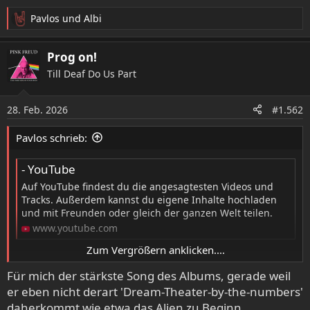
Pavlos
und
Albi
R
e
a
Prog on!
k
Till Deaf Do Us Part
t
i
o
28. Feb. 2026
#1.562
n
e
Pavlos schrieb:
n
:
- YouTube
Auf YouTube findest du die angesagtesten Videos und
Tracks. Außerdem kannst du eigene Inhalte hochladen
und mit Freunden oder gleich der ganzen Welt teilen.
www.youtube.com
Zum Vergrößern anklicken....
Darf ich mal kurz die Meinungen zu 'Answering The Call'
Für mich der stärkste Song des Albums, gerade weil
einholen? Dass der Track nicht weit vorne landen würde,
er eben nicht derart 'Dream-Theater-by-the-numbers'
war klar, ergo: geschenkt, aber, dass er nur eine
daherkommt wie etwa das Alien zu Beginn.
Nominierung (von yours truly) bekommt, hat mich dann