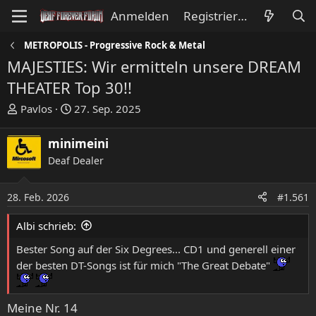
Anmelden
Registrieren
METROPOLIS - Progressive Rock & Metal
MAJESTIES: Wir ermitteln unsere DREAM
THEATER Top 30!!
E
E
Pavlos
27. Sep. 2025
r
r
s
s
minimeini
t
t
Deaf Dealer
e
e
l
l
l
l
28. Feb. 2026
#1.561
e
t
Albi schrieb:
r
a
m
Bester Song auf der Six Degrees... CD1 und generell einer
der besten DT-Songs ist für mich "The Great Debate"
Meine Nr. 14