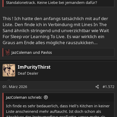
Standalonetrack. Keine Liebe bei jemandem dafür?
This ! Ich hatte den anfangs tatsächlich mit auf der
Liste. Den finde ich in Verbindung mit Lines In The
Sand ähnlich stringend und unverzichtbar wie Wait
For Sleep vor Learning To Live. Es war wirklich ein
Graus am Ende alles mögliche rauszukicken...
JazColeman
und
Pavlos
R
e
a
ImPurityThirst
k
Deaf Dealer
t
i
o
01. März 2026
#1.572
n
e
JazColeman schrieb:
n
:
Ich finde es sehr bedauerlich, dass Hell's Kitchen in keiner
Liste anscheinend mehr auftaucht. Ist doch schon als
Abschluss des Instrumedleys großartig, umso mehr als