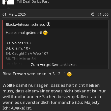
Till Deaf Do Us Part
t
i
o
01. März 2026
#1.566
n
e
Blackwhitesun schrieb:
n
:
Hab es mal geändert!
33. Voices 110
34. 6 a.m. 107
34. Caught In A Web 107
38. The Mirror 84
39. Lie 77
Zum Vergrößern anklicken....
40. Erotomania 76
Bitte Erbsen weglegen in 3…2…1
40. Innocence Faded 76
41. Lifting Shadows Off A Dream 73
Wollte damit nur sagen, dass es halt nicht heißen
Majesty Tracks:
muss, dass einem/einer etwas nicht bekannt ist, nur
A Vision 26
weil ihm/ihr andere Sachen besser gefallen - auch
Your Majesty 26
wenn es unverständlich für manche (Du: Majesty,
Speak To Me 19
Ich: Awake) ist.
March Of The Tyrant 18