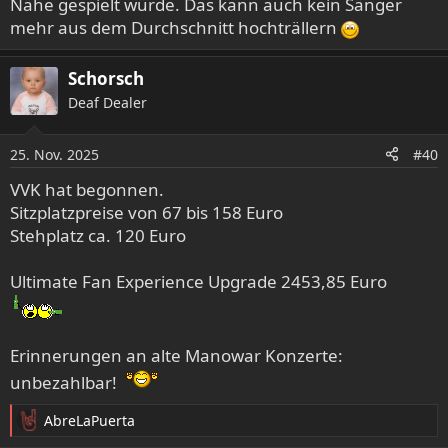
Nähe gespielt würde. Das kann auch kein Sänger
mehr aus dem Durchschnitt hochträllern
Schorsch
Deaf Dealer
25. Nov. 2025
#40
VVK hat begonnen.
Sitzplatzpreise von 67 bis 158 Euro
Stehplatz ca. 120 Euro
Ultimate Fan Experience Upgrade 2453,85 Euro
Erinnerungen an alte Manowar Konzerte:
unbezahlbar!
AbreLaPuerta
R
e