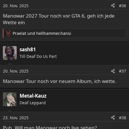
o
20. Nov. 2025
#36
n
e
Manowar 2027 Tour noch vor GTA 6, geh ich jede
n
Wette ein
:
Praelat
und
hellhammer.hansi
R
e
a
sash81
k
Till Deaf Do Us Part
t
i
o
20. Nov. 2025
#37
n
e
Manowar Tour noch vor neuem Album, ich wette.
n
:
Metal-Kauz
Deaf Leppard
23. Nov. 2025
#38
Puh. Will man Manowar noch live sehen?