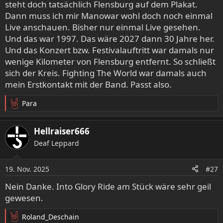
steht doch tatsächlich Flensburg auf dem Plakat.
:
Dann muss ich mir Manowar wohl doch noch einmal
Live anschauen. Bisher nur einmal Live gesehen.
Und das war 1997. Das wäre 2027 dann 30 Jahre her.
Und das Konzert bzw. Festivalauftritt war damals nur
wenige Kilometer von Flensburg entfernt. So schließt
sich der Kreis. Fighting The World war damals auch
mein Erstkontakt mit der Band. Passt also.
Para
R
e
a
Hellraiser666
k
Deaf Leppard
t
i
o
19. Nov. 2025
#27
n
e
Nein Danke. Into Glory Ride am Stück wäre sehr geil
n
gewesen.
:
Roland_Deschain
R