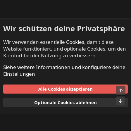
Wir schützen deine Privatsphäre
Wir verwenden essentielle
Cookies
, damit diese
Website funktioniert, und optionale Cookies, um den
Komfort bei der Nutzung zu verbessern.
Siehe weitere Informationen und konfiguriere deine
KEEP US ON THE ROAD - Gigs & Tourdates
Einstellungen
Cookies
Alle Cookies akzeptieren
Obe
Kontakt
Nutzungsbedingungen
Datenschutz
Hilfe und Impressum
Start
R
Unt
Optionale Cookies ablehnen
S
S
®
Community platform by XenForo
© 2010-2024 XenForo Ltd.