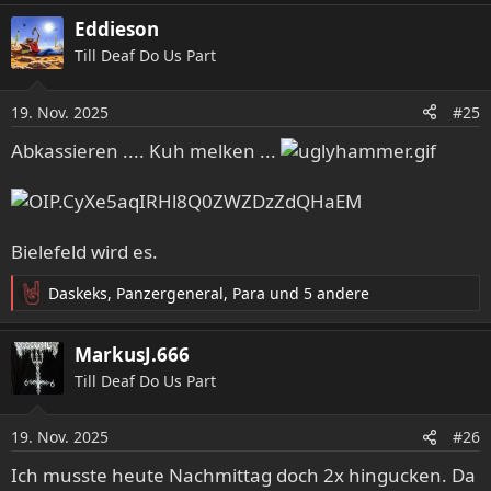
Eddieson
Till Deaf Do Us Part
19. Nov. 2025
#25
Abkassieren .... Kuh melken ...
Bielefeld wird es.
Daskeks
,
Panzergeneral
,
Para
und 5 andere
R
e
a
MarkusJ.666
k
Till Deaf Do Us Part
t
i
o
19. Nov. 2025
#26
n
e
Ich musste heute Nachmittag doch 2x hingucken. Da
n