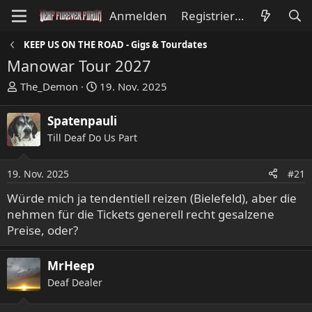
Anmelden
Registrieren
KEEP US ON THE ROAD - Gigs & Tourdates
Manowar Tour 2027
E
E
The_Demon
19. Nov. 2025
r
r
s
s
Spatenpauli
t
t
Till Deaf Do Us Part
e
e
l
l
l
l
19. Nov. 2025
#21
e
t
Würde mich ja tendentiell reizen (Bielefeld), aber die
r
a
nehmen für die Tickets generell recht gesalzene
m
Preise, oder?
MrHeep
Deaf Dealer