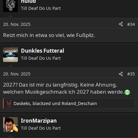
hulud
Till Deaf Do Us Part
20. Nov. 2025
#34
Reizt mich in etwa so viel, wie Fußpilz.
Dunkles Futteral
Till Deaf Do Us Part
20. Nov. 2025
#35
2027? Das ist mir zu langfristig. Keine Ahnung,
welchen Musikgeschmack ich 2027 haben werde.
Daskeks
,
blackzed
und
Roland_Deschain
R
e
a
IronMarzipan
k
Till Deaf Do Us Part
t
i