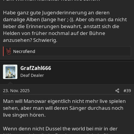
Habe ganz gute Jugenderinnerung an deren
damalige Alben (lange her ;-)). Aber ob man da nicht
lieber die Erinnerungen bewahrt, anstatt sich die
Helden von früher nochmal auf der Bühne
anzusehen? Schwierig.
Necrofiend
R
e
a
GrafZahl666
k
Deaf Dealer
t
i
o
23. Nov. 2025
#39
n
e
Man will Manowar eigentlich nicht mehr live spielen
n
sehen, aber man will deren Sänger durchaus noch
:
live singen hören.
Wenn denn nicht Dussel the world bei mir in der