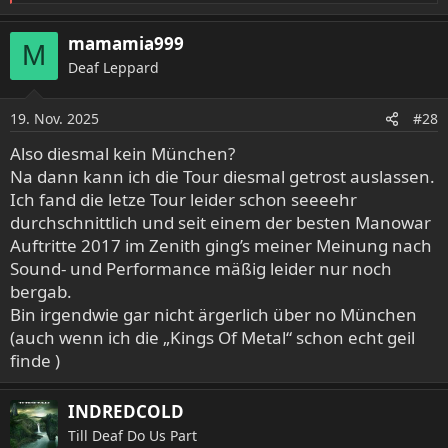
e
a
mamamia999
M
k
Deaf Leppard
t
i
o
19. Nov. 2025
#28
n
e
Also diesmal kein München?
n
Na dann kann ich die Tour diesmal getrost auslassen.
:
Ich fand die letze Tour leider schon seeeehr
durchschnittlich und seit einem der besten Manowar
Auftritte 2017 im Zenith ging’s meiner Meinung nach
Sound- und Performance mäßig leider nur noch
bergab.
Bin irgendwie gar nicht ärgerlich über no München
(auch wenn ich die „Kings Of Metal“ schon echt geil
finde )
INDREDCOLD
Till Deaf Do Us Part