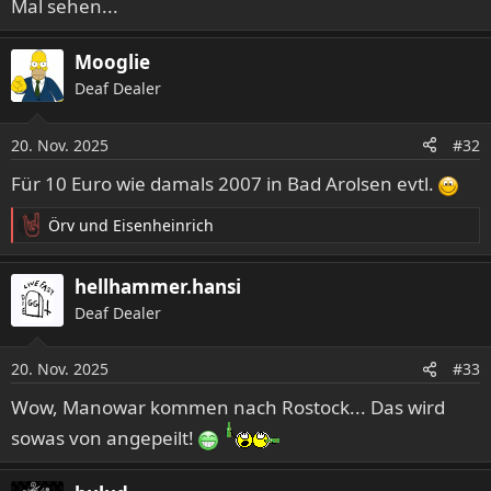
Mal sehen...
Mooglie
Deaf Dealer
20. Nov. 2025
#32
Für 10 Euro wie damals 2007 in Bad Arolsen evtl.
Örv
und
Eisenheinrich
R
e
a
hellhammer.hansi
k
Deaf Dealer
t
i
o
20. Nov. 2025
#33
n
e
Wow, Manowar kommen nach Rostock... Das wird
n
sowas von angepeilt!
: