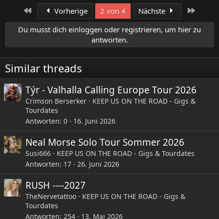
a
Erste
Letzte
Vorherige
2 von 4
Nächste
k
t
Du musst dich einloggen oder registrieren, um hier zu
i
antworten.
o
n
e
Similar threads
n
:
Týr - Valhalla Calling Europe Tour 2026
Crimson Berserker
KEEP US ON THE ROAD - Gigs &
Tourdates
Antworten
0
16. Juni 2026
Neal Morse Solo Tour Sommer 2026
Susi666
KEEP US ON THE ROAD - Gigs & Tourdates
Antworten
17
26. Juni 2026
RUSH ----2027
TheNervetattoo
KEEP US ON THE ROAD - Gigs &
Tourdates
Antworten
254
13. Mai 2026