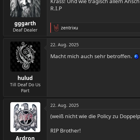
Krass! Und wie tragisch allem Ansc
i
R.I.P
o
n
gggarth
e
zentrixu
n
Deaf Dealer
R
:
e
a
22. Aug. 2025
k
t
Macht mich auch sehr betroffen.
i
o
n
hulud
e
n
Till Deaf Do Us
:
Part
22. Aug. 2025
(weiß nicht wie die Policy zu Doppelp
RIP Brother!
Ardron