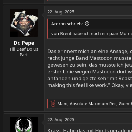
e
a
22. Aug. 2025
k
t
Ardron schrieb:
i
o
von Brent habe ich noch ein paar Mome
n
Dr. Pepe
e
n
Till Deaf Do Us
Das erinnert mich an eine Ansage, 
:
Part
recht junge Band Mastodon musste 
gewesen zu sein, das musste ich jetz
erster Linie wegen Mastodon dort wa
anfangen und geizte sehr mit Reak
making this feel like work." Okay, vi
Mani
,
Absolute Maximum Rec
,
Guent
R
e
a
22. Aug. 2025
k
t
Krass. Habe das mit Hinds gerade i