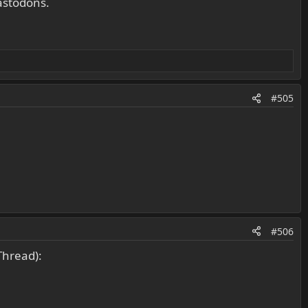
astodons.
#505
#506
Thread):