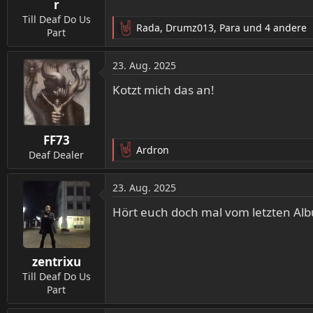
n
r
:
Till Deaf Do Us
Rada
,
Drumz013
,
Para
und 4 andere
Part
R
e
a
23. Aug. 2025
k
t
Kotzt mich das an!
i
o
n
FF73
e
Ardron
n
Deaf Dealer
R
:
e
a
23. Aug. 2025
k
t
Hört euch doch mal vom letzten Alb
i
o
n
zentrixu
e
n
Till Deaf Do Us
:
Part