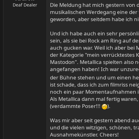
Die Meldung hat mich gestern von d
Deaf Dealer
musikalischen Werdegang eine der w
geworden, aber seitdem habe ich ni
Und ich habe auch ein sehr persönl
sein, als sie bei Rock am Ring auf d
auch gucken war. Weil ich aber bei
der Kategorie "mein verrücktestes Kon
Mastodon". Metallica spielten also 
angefangen haben! Ich war unzurec
der Bühne stehen und um einen heru
ist schade, dass ich zum filmriss n
noch ein paar Momentaufnahmen im 
Als Metallica dann mal fertig ware
(verdammte Poser!!!
).
Was mir aber seit gestern abend auc
und die vielen witzigen, schönen, t
Ausnahmekünstler. Cheers!