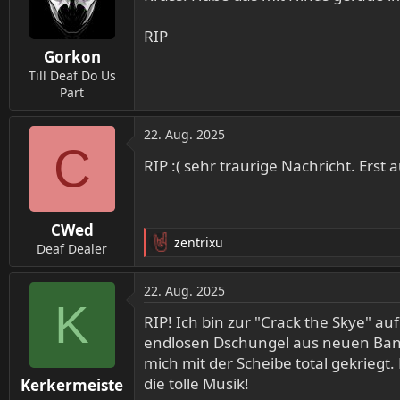
i
o
RIP
n
Gorkon
e
n
Till Deaf Do Us
:
Part
22. Aug. 2025
C
RIP :( sehr traurige Nachricht. Erst
CWed
zentrixu
Deaf Dealer
R
e
a
22. Aug. 2025
k
K
t
RIP! Ich bin zur "Crack the Skye" 
i
endlosen Dschungel aus neuen Band
o
mich mit der Scheibe total gekriegt
n
die tolle Musik!
Kerkermeiste
e