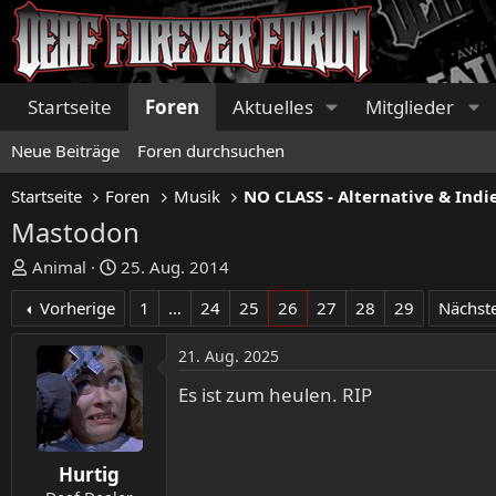
Startseite
Foren
Aktuelles
Mitglieder
Neue Beiträge
Foren durchsuchen
Startseite
Foren
Musik
NO CLASS - Alternative & Indi
Mastodon
E
E
Animal
25. Aug. 2014
r
r
Vorherige
1
…
24
25
26
27
28
29
Nächst
s
s
t
t
21. Aug. 2025
e
e
l
l
Es ist zum heulen. RIP
l
l
e
t
r
a
Hurtig
m