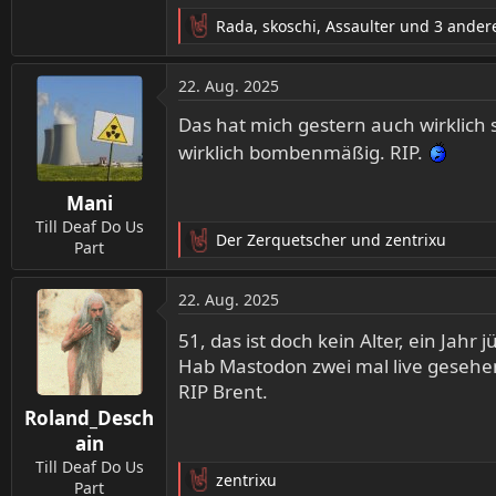
Rada
,
skoschi
,
Assaulter
und 3 ander
R
e
a
22. Aug. 2025
k
t
Das hat mich gestern auch wirklich 
i
wirklich bombenmäßig. RIP.
o
n
Mani
e
n
Till Deaf Do Us
Der Zerquetscher
und
zentrixu
:
Part
R
e
a
22. Aug. 2025
k
t
51, das ist doch kein Alter, ein Jahr
i
Hab Mastodon zwei mal live gesehen
o
RIP Brent.
n
Roland_Desch
e
n
ain
:
Till Deaf Do Us
zentrixu
Part
R