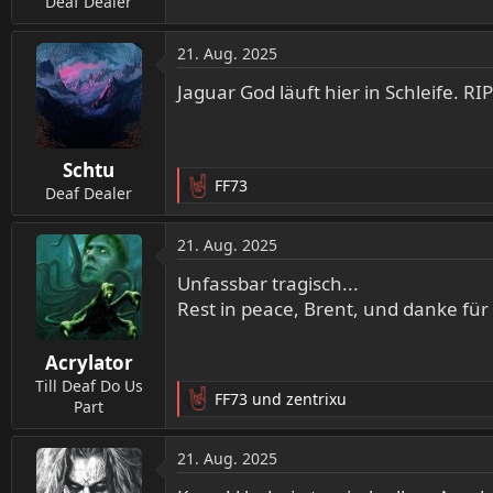
Deaf Dealer
21. Aug. 2025
Jaguar God läuft hier in Schleife. RIP 
Schtu
FF73
Deaf Dealer
R
e
a
21. Aug. 2025
k
t
Unfassbar tragisch...
i
Rest in peace, Brent, und danke für
o
n
Acrylator
e
n
Till Deaf Do Us
FF73
und
zentrixu
:
Part
R
e
a
21. Aug. 2025
k
t