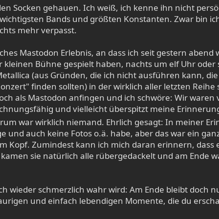
en Socken gehauen. Ich weiß, ich kenne ihn nicht persö
ichtigsten Bands und größten Konstanten. Zwar bin ich
chts mehr verpasst.
iches Mastodon Erlebnis, an dass ich seit gestern aben
er kleinen Bühne gespielt haben, nachts um elf Uhr oder so
 Metallica (aus Gründen, die ich nicht ausführen kann, 
zert" finden sollten) in der wirklich aller letzten Reihe
noch als Mastodon anfingen und ich schwöre: Wir waren vi
hnungsfähig und vielleicht überspitzt meine Erinnerun
m war wirklich niemand. Ehrlich gesagt: In meiner Erinn
eige und auch keine Fotos o.ä. habe, aber das war ein gan
Kopf. Zumindest kann ich mich daran erinnern, dass e
n, kamen sie natürlich alle rübergedackelt und am Ende 
h wieder schmerzlich wahr wird: Am Ende bleibt doch nur
raurigen und einfach lebendigen Momente, die du erschaf