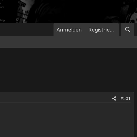
Anmelden
Registrieren
#501