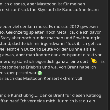
nlich diesdas, aber Mastodon ist für meinen
 erst zur Crack the Skye auf die Band aufmerksam
d wieder viel denken muss: Es müsste 2012 gewesen
. Gleichzeitig spielten noch Metallica, die ich davor
die Story aber noch runder machen und Erwähnung in
 stand, dachte ich mir irgendwann "fuck it, ich geh zu
elleicht ein Dutzend Leute vor der Bühne als sie
g etwas, aber man konnte ganz entspannt direkt vor
erung stand ich eigentlich ganz alleine dort
Es
z besonderes Erlebnis und v.a. von Brent habe ich
r super pissed war
war auch das Mastodon Konzert extrem voll
 die Kunst übrig.... Danke Brent für diesen Katalog
fen hast! Ich verneige mich, für mich bist du ein