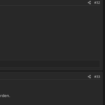
#32
#33
erden.