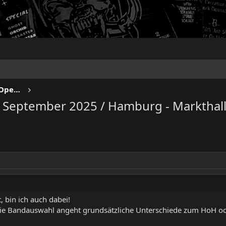
NO SLEEP TILL LIVE - Festivals & Open Airs
. September 2025 / Hamburg - Markthal
, bin ich auch dabei!
die Bandauswahl angeht grundsätzliche Unterschiede zum HoH oder