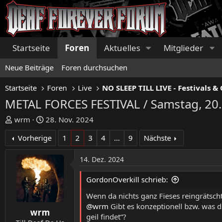
Startseite
Foren
Aktuelles
Mitglieder
Neue Beiträge
Foren durchsuchen
Startseite
Foren
Live
METAL FORCES FESTIVAL / Samstag, 20
E
E
wrm
28. Nov. 2024
r
r
Vorherige
1
2
3
4
…
9
Nächste
s
s
t
t
14. Dez. 2024
e
e
l
l
GordonOverkill schrieb:
l
l
e
t
Wenn da nichts ganz Fieses reingrätscht
r
a
@wrm
Gibt es konzeptionell bzw. was 
wrm
m
geil findet“?