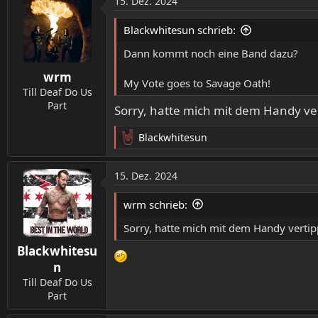
15. Dez. 2024
k
t
Blackwhitesun schrieb:
i
o
Dann kommt noch eine Band dazu?
n
wrm
e
My Vote goes to Savage Oath!
n
Till Deaf Do Us
:
Part
Sorry, hatte mich mit dem Handy ver
Blackwhitesun
R
e
a
15. Dez. 2024
k
t
wrm schrieb:
i
o
Sorry, hatte mich mit dem Handy vertip
n
Blackwhitesu
e
n
n
:
Till Deaf Do Us
Part