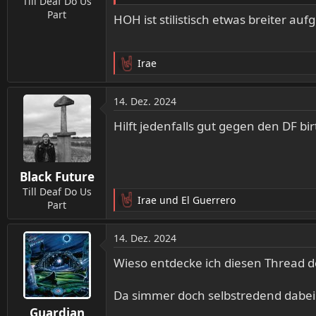
Till Deaf Do Us
Part
HOH ist stilistisch etwas breiter auf
Irae
R
e
a
14. Dez. 2024
k
t
Hilft jedenfalls gut gegen den DF 
i
o
n
Black Future
e
n
Till Deaf Do Us
Irae
und
El Guerrero
:
Part
R
e
a
14. Dez. 2024
k
t
Wieso entdecke ich diesen Thread de
i
o
Da simmer doch selbstredend dabei
n
Guardian
e