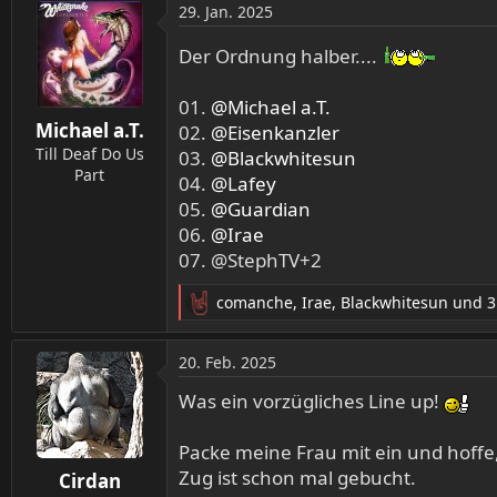
a
29. Jan. 2025
k
t
Der Ordnung halber....
i
o
01.
@Michael a.T.
n
Michael a.T.
e
02.
@Eisenkanzler
n
Till Deaf Do Us
03.
@Blackwhitesun
:
Part
04.
@Lafey
05.
@Guardian
06.
@Irae
07. @StephTV+2
comanche
,
Irae
,
Blackwhitesun
und 3
R
e
a
20. Feb. 2025
k
t
Was ein vorzügliches Line up!
i
o
Packe meine Frau mit ein und hoff
n
Zug ist schon mal gebucht.
Cirdan
e