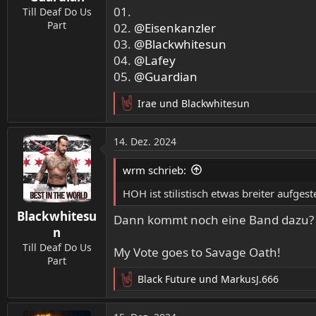
01.
n
Till Deaf Do Us
:
Part
02.
@Eisenkanzler
03.
@Blackwhitesun
04.
@Lafey
05.
@Guardian
Irae
und
Blackwhitesun
R
e
a
14. Dez. 2024
k
t
wrm schrieb:
i
o
HOH ist stilistisch etwas breiter aufges
n
Blackwhitesu
e
Dann kommt noch eine Band dazu?
n
n
:
Till Deaf Do Us
My Vote goes to Savage Oath!
Part
Black Future
und
MarkusJ.666
R
e
a