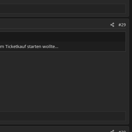
#29
m Ticketkauf starten wollte...