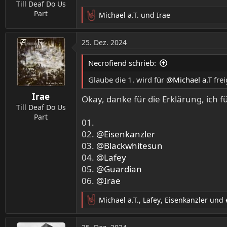
Till Deaf Do Us
Part
Michael a.T.
und
Irae
R
e
a
25. Dez. 2024
k
t
Necrofiend schrieb:
i
o
Glaube die 1. wird für
@Michael a.T
frei
n
Irae
e
Okay, danke für die Erklärung, ich f
n
Till Deaf Do Us
:
Part
01.
02.
@Eisenkanzler
03.
@Blackwhitesun
04.
@Lafey
05.
@Guardian
06.
@Irae
Michael a.T.
,
Lafey
,
Eisenkanzler
und e
R
e
a