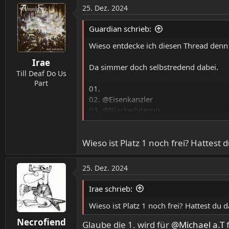
25. Dez. 2024
Guardian schrieb:
Wieso entdecke ich diesen Thread denn 
Irae
Da simmer doch selbstredend dabei.
Till Deaf Do Us
Part
01.
02.
@Eisenkanzler
03.
@Blackwhitesun
04.
@Lafey
05.
@Guardian
Wieso ist Platz 1 noch frei? Hattest
25. Dez. 2024
Irae schrieb:
Wieso ist Platz 1 noch frei? Hattest du
Necrofiend
Glaube die 1. wird für
@Michael a.T
f