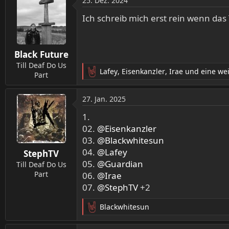
25. Dez. 2024
k
t
Ich schreib mich erst rein wenn das 
i
o
n
Black Future
e
n
Till Deaf Do Us
Lafey
,
Eisenkanzler
,
Irae
und eine wei
:
Part
R
e
a
27. Jan. 2025
k
t
1.
i
02.
@Eisenkanzler
o
03.
@Blackwhitesun
n
04.
@Lafey
StephTV
e
05.
n
@Guardian
Till Deaf Do Us
:
Part
06.
@Irae
07.
@StephTV
+2
Blackwhitesun
R
e