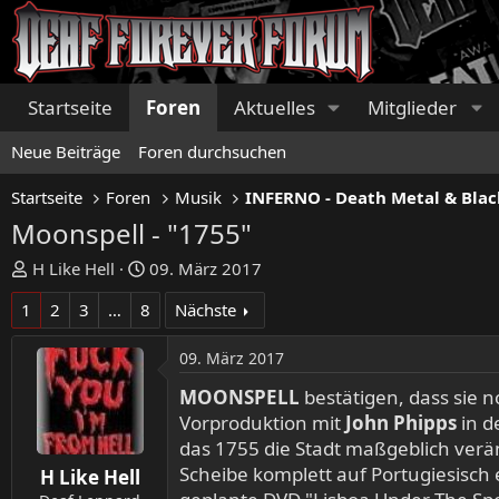
Startseite
Foren
Aktuelles
Mitglieder
Neue Beiträge
Foren durchsuchen
Startseite
Foren
Musik
INFERNO - Death Metal & Blac
Moonspell - "1755"
E
E
H Like Hell
09. März 2017
r
r
1
2
3
…
8
Nächste
s
s
t
t
09. März 2017
e
e
l
l
MOONSPELL
bestätigen, dass sie 
l
l
Vorproduktion mit
John Phipps
in d
e
t
das 1755 die Stadt maßgeblich verä
r
a
Scheibe komplett auf Portugiesisc
H Like Hell
m