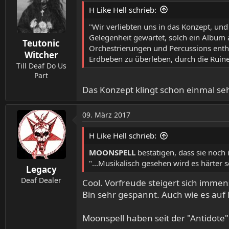
t
H Like Hell schrieb:
i
o
"Wir verliebten uns in das Konzept, und 
n
Gelegenheit gewartet, solch ein Album a
Teutonic
e
Orchestrierungen und Percussions enthal
n
Witcher
Erdbeben zu überleben, durch die Ruine
:
Till Deaf Do Us
Part
Das Konzept klingt schon einmal se
09. März 2017
H Like Hell schrieb:
MOONSPELL
bestätigen, dass sie noch
"...Musikalisch gesehen wird es härter sei
Legacy
Deaf Dealer
Cool. Vorfreude steigert sich immen
Bin sehr gespannt. Auch wie es auf 
Moonspell haben seit der "Antidote" 