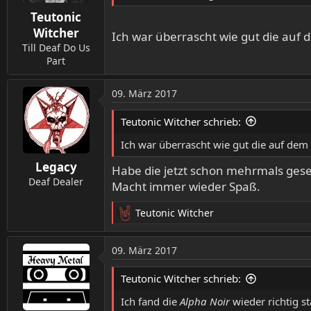
n
Teutonic
e
n
Witcher
Ich war überrascht wie gut die auf
:
Till Deaf Do Us
Part
09. März 2017
Teutonic Witcher schrieb:
Ich war überrascht wie gut die auf de
Legacy
Habe die jetzt schon mehrmals ges
Deaf Dealer
Macht immer wieder Spaß.
Teutonic Witcher
R
e
a
09. März 2017
k
t
Teutonic Witcher schrieb:
i
o
Ich fand die
Alpha Noir
wieder richtig st
n