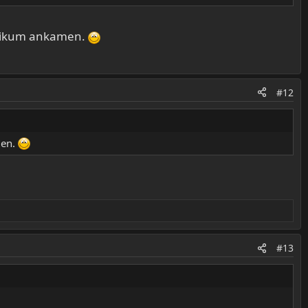
ublikum ankamen.
#12
men.
#13