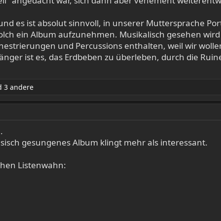
ell" angedacht war, sich dann aber vehement weiterent
und es ist absolut sinnvoll, in unserer Muttersprache Po
solch ein Album aufzunehmen. Musikalisch gesehen wird es
rchestrierungen und Percussions enthalten, weil wir woll
änger ist es, das Erdbeben zu überleben, durch die Rui
 3 andere
.
esisch gesungenes Album klingt mehr als interessant.
schen Listenwahn: