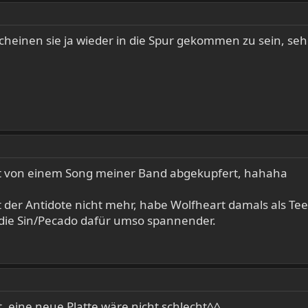
heinen sie ja wieder in die Spur gekommen zu sein, seh
pt von einem Song meiner Band abgekupfert, hahaha
it der Antidote nicht mehr, habe Wolfheart damals als T
d die Sin/Pecado dafür umso spannender.
t, eine neue Platte wäre nicht schlecht^^