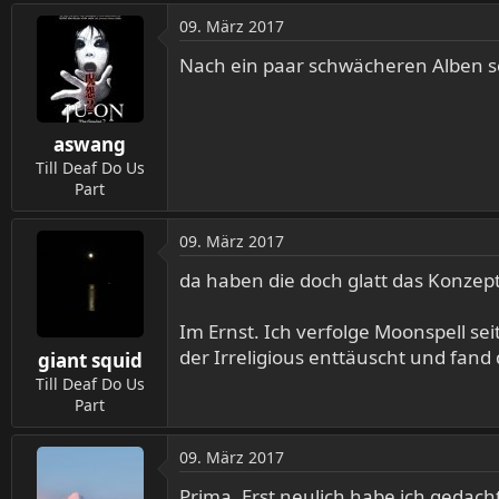
a
09. März 2017
k
t
Nach ein paar schwächeren Alben sc
i
o
n
aswang
e
n
Till Deaf Do Us
:
Part
09. März 2017
da haben die doch glatt das Konze
Im Ernst. Ich verfolge Moonspell se
der Irreligious enttäuscht und fan
giant squid
Till Deaf Do Us
Part
09. März 2017
Prima. Erst neulich habe ich gedach