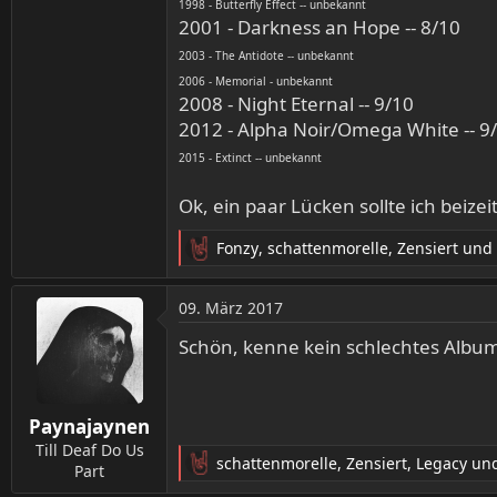
1998 - Butterfly Effect -- unbekannt
2001 - Darkness an Hope -- 8/10
2003 - The Antidote -- unbekannt
2006 - Memorial - unbekannt
2008 - Night Eternal -- 9/10
2012 - Alpha Noir/Omega White -- 9
2015 - Extinct -- unbekannt
Ok, ein paar Lücken sollte ich beize
Fonzy
,
schattenmorelle
,
Zensiert
und 
R
e
a
09. März 2017
k
t
Schön, kenne kein schlechtes Album 
i
o
n
Paynajaynen
e
n
Till Deaf Do Us
schattenmorelle
,
Zensiert
,
Legacy
und
:
Part
R
e