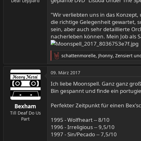
geplante DVD "Lisboa Under The Sp
Deaf Leppard
"Wir verliebten uns in das Konzept, 
die richtige Gelegenheit gewartet, 
sein, aber auch sehr detaillierte O
nacherleben können. Mein Job als S
schattenmorelle
,
Jhonny
,
Zensiert
und
R
e
a
09. März 2017
k
t
Ich liebe Moonspell. Ganz ganz groß
i
Bin gespannt und finde ein portugi
o
n
Perfekter Zeitpunkt für einen Bex'
Bexham
e
n
Till Deaf Do Us
:
Part
1995 - Wolfheart -- 8/10
1996 - Irreligious -- 9,5/10
1997 - Sin/Pecado -- 7,5/10