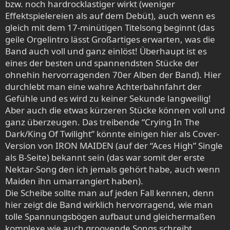
bzw. noch hardrocklastiger wirkt (weniger
Effektspielereien als auf dem Debüt), auch wenn es
gleich mit dem 17-minütigen Titelsong beginnt (das
geile Orgelintro lässt Großartiges erwarten, was die
Band auch voll und ganz einlöst! Überhaupt ist es
eines der besten und spannendsten Stücke der
ohnehin hervorragenden 70er Alben der Band). Hier
durchlebt man eine wahre Achterbahnfahrt der
Gefühle und es wird zu keiner Sekunde langweilig!
Aber auch die etwas kürzeren Stücke können voll und
ganz überzeugen. Das treibende “Crying In The
Dark/King Of Twilight” könnte einigen hier als Cover-
Version von IRON MAIDEN (auf der “Aces High” Single
als B-Seite) bekannt sein (das war somit der erste
Nektar-Song den ich jemals gehört habe, auch wenn
Maiden ihn umarrangiert haben).
Die Scheibe sollte man auf jeden Fall kennen, denn
hier zeigt die Band wirklich hervorragend, wie man
tolle Spannungsbögen aufbaut und gleichermaßen
komplexe wie auch groovende Songs schreibt.