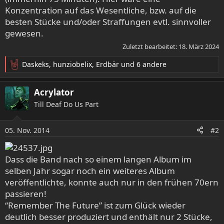
Konzentration auf das Wesentliche, bzw. auf die
besten Stücke und/oder Straffungen evtl. sinnvoller
gewesen.
Zuletzt bearbeitet:
18. März 2024
Daskeks
,
hunziobelix
,
Erdbär
und 6 andere
R
e
a
Acrylator
k
Till Deaf Do Us Part
t
i
o
05. Nov. 2014
#2
n
e
n
Dass die Band nach so einem langen Album im
:
selben Jahr sogar noch ein weiteres Album
veröffentlichte, konnte auch nur in den frühen 70ern
passieren!
“Remember The Future” ist zum Glück wieder
deutlich besser produziert und enthält nur 2 Stücke,