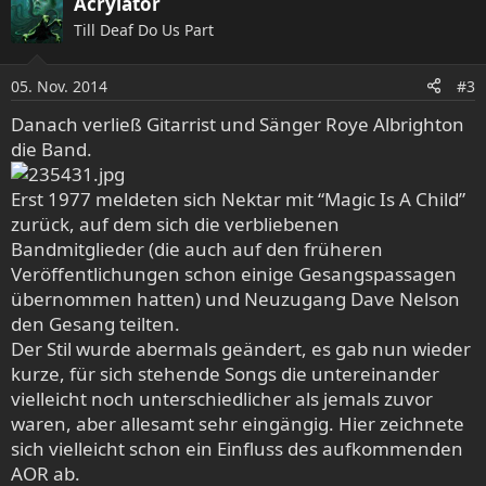
Acrylator
k
Till Deaf Do Us Part
t
i
o
05. Nov. 2014
#3
n
e
Danach verließ Gitarrist und Sänger Roye Albrighton
n
die Band.
:
Erst 1977 meldeten sich Nektar mit “Magic Is A Child”
zurück, auf dem sich die verbliebenen
Bandmitglieder (die auch auf den früheren
Veröffentlichungen schon einige Gesangspassagen
übernommen hatten) und Neuzugang Dave Nelson
den Gesang teilten.
Der Stil wurde abermals geändert, es gab nun wieder
kurze, für sich stehende Songs die untereinander
vielleicht noch unterschiedlicher als jemals zuvor
waren, aber allesamt sehr eingängig. Hier zeichnete
sich vielleicht schon ein Einfluss des aufkommenden
AOR ab.