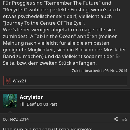
Für Proggies sind "Remember The Future" und
"Recycled" wohl der perfekte Einstieg, wenn's auch
etwas psychedelischer sein darf, vielleicht auch
"Journey To the Centre Of The Eye".
Wer's lieber weniger abgefahren mag, sollte sich
zumindest "A Tab In the Ocean" anhören (meiner
Meinung nach vielleicht für alle die am besten
geeignete Möglichkeit, sich ein Bild von der Musik der
Band zu machen) und da vielleicht sogar mit der B-
Seite, bzw. dem zweiten Stück anfangen.
Zuletzt bearbeitet:
06. Nov. 2014
Wizz21
R
e
a
Acrylator
k
Till Deaf Do Us Part
t
i
o
06. Nov. 2014
#6
n
e
Und nun ein paar akustische Beispiele: