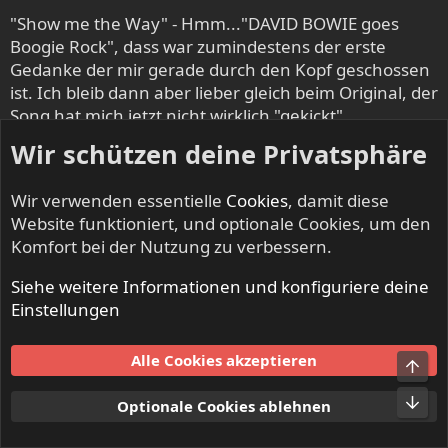
"Show me the Way" - Hmm..."DAVID BOWIE goes
Boogie Rock", dass war zumindestens der erste
Gedanke der mir gerade durch den Kopf geschossen
ist. Ich bleib dann aber lieber gleich beim Original, der
Song hat mich jetzt nicht wirklich "gekickt".
Wir schützen deine Privatsphäre
"Recycled Pt.1" - Mit dem Stück rennst du bei mir
offene Türen ein, die von dir erwähnte RUSH -
Wir verwenden essentielle
Cookies
, damit diese
Schlagseite höre ich da ebenfalls direkt raus und
Website funktioniert, und optionale Cookies, um den
speziell deren "2112" Opus gehört zu meinen
Komfort bei der Nutzung zu verbessern.
absoluten Alltime Klassikern! P.S. Der Zwischenpart
ab ca. 3:30 ist ja mal die absolute Geilerei in Tüten.
Siehe weitere Informationen und konfiguriere deine
Einstellungen
"Listen" - Sehr schöne verträumte Ballade für die
etwas ruhigeren Stunden, mag ich. Die von dir
Alle Cookies akzeptieren
Obe
beschriebenen "Early AOR" - Einflüsse machen mich
neugierig auf das gesamte Album.
Unt
Optionale Cookies ablehnen
"Torraine" - gefällt mir etwas weniger als der