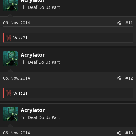
Till Deaf Do Us Part
06. Nov. 2014
#11
Wizz21
R
e
a
Acrylator
k
Till Deaf Do Us Part
t
i
o
06. Nov. 2014
#12
n
e
n
Wizz21
R
:
e
a
Acrylator
k
Till Deaf Do Us Part
t
i
o
06. Nov. 2014
#13
n