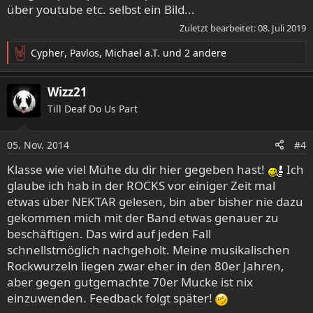
über youtube etc. selbst ein Bild...
Zuletzt bearbeitet:
08. Juli 2019
Cypher
,
Pavlos
,
Michael a.T.
und 2 andere
R
e
a
Wizz21
k
Till Deaf Do Us Part
t
i
o
05. Nov. 2014
#4
n
e
Klasse wie viel Mühe du dir hier gegeben hast!
Ich
n
glaube ich hab in der ROCKS vor einiger Zeit mal
:
etwas über NEKTAR gelesen, bin aber bisher nie dazu
gekommen mich mit der Band etwas genauer zu
beschäftigen. Das wird auf jeden Fall
schnellstmöglich nachgeholt. Meine musikalischen
Rockwurzeln liegen zwar eher in den 80er Jahren,
aber gegen gutgemachte 70er Mucke ist nix
einzuwenden. Feedback folgt später!