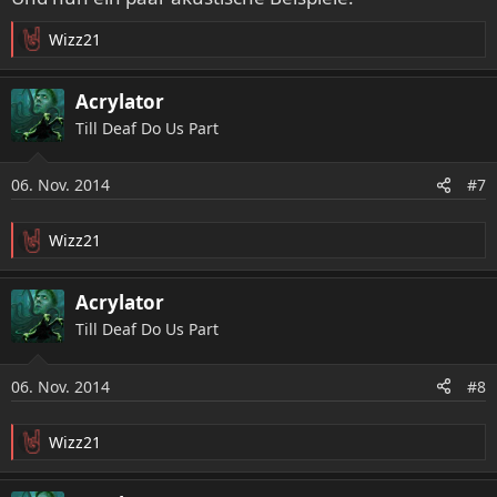
n
:
Wizz21
R
e
a
Acrylator
k
Till Deaf Do Us Part
t
i
o
06. Nov. 2014
#7
n
e
n
Wizz21
R
:
e
a
Acrylator
k
Till Deaf Do Us Part
t
i
o
06. Nov. 2014
#8
n
e
n
Wizz21
R
:
e
a