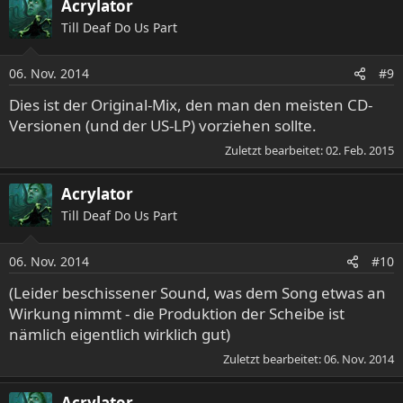
Acrylator
k
Till Deaf Do Us Part
t
i
o
06. Nov. 2014
#9
n
e
Dies ist der Original-Mix, den man den meisten CD-
n
Versionen (und der US-LP) vorziehen sollte.
:
Zuletzt bearbeitet:
02. Feb. 2015
Acrylator
Till Deaf Do Us Part
06. Nov. 2014
#10
(Leider beschissener Sound, was dem Song etwas an
Wirkung nimmt - die Produktion der Scheibe ist
nämlich eigentlich wirklich gut)
Zuletzt bearbeitet:
06. Nov. 2014
Acrylator