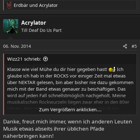
Erdbär
und
Acrylator
R
e
a
Acrylator
k
Till Deaf Do Us Part
t
i
o
06. Nov. 2014
#5
n
e
Wizz21 schrieb:
n
:
Klasse wie viel Mühe du dir hier gegeben hast!
Ich
glaube ich hab in der ROCKS vor einiger Zeit mal etwas
über NEKTAR gelesen, bin aber bisher nie dazu gekommen
mich mit der Band etwas genauer zu beschäftigen. Das
wird auf jeden Fall schnellstmöglich nachgeholt. Meine
musikalischen Rockwurzeln liegen zwar eher in den 80er
Jahren, aber gegen gutgemachte 70er Mucke ist nix
Zum Vergrößern anklicken....
einzuwenden. Feedback folgt später!
Danke, freut mich immer, wenn ich anderen Leuten
Musik etwas abseits ihrer üblichen Pfade
näherbringen kann!