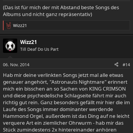
e
(Das ist für mich der mit Abstand beste Songs des
n
Albums und nicht ganz repräsentativ)
:
Wizz21
R
e
a
Wizz21
k
Till Deaf Do Us Part
t
i
o
06. Nov. 2014
#14
n
e
Hab mir deine verlinkten Songs jetzt mal alle etwas
n
genauer angehört, "Astronauts Nightmare" erinnert
:
mich ein bisschen an so Sachen von KING CRIMSON
und diese psychedelische Schlagseite fährt mir auch
richtig gut rein. Ganz besonders gefällt mir hier die im
Laufe des Songs immer dominanter werdende
Hammond Orgel, außerdem ist das Ding auf ne leicht
verquere Art ein ziemlicher Ohrwurm - hab mir das
Stück zumindestens 2x hintereinander anhören