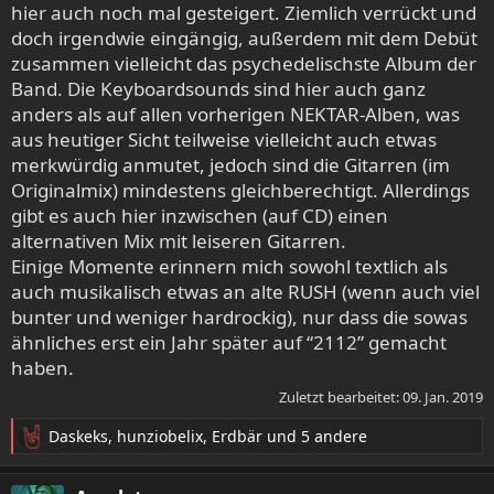
hier auch noch mal gesteigert. Ziemlich verrückt und
doch irgendwie eingängig, außerdem mit dem Debüt
zusammen vielleicht das psychedelischste Album der
Band. Die Keyboardsounds sind hier auch ganz
anders als auf allen vorherigen NEKTAR-Alben, was
aus heutiger Sicht teilweise vielleicht auch etwas
merkwürdig anmutet, jedoch sind die Gitarren (im
Originalmix) mindestens gleichberechtigt. Allerdings
gibt es auch hier inzwischen (auf CD) einen
alternativen Mix mit leiseren Gitarren.
Einige Momente erinnern mich sowohl textlich als
auch musikalisch etwas an alte RUSH (wenn auch viel
bunter und weniger hardrockig), nur dass die sowas
ähnliches erst ein Jahr später auf “2112” gemacht
haben.
Zuletzt bearbeitet:
09. Jan. 2019
Daskeks
,
hunziobelix
,
Erdbär
und 5 andere
R
e
a