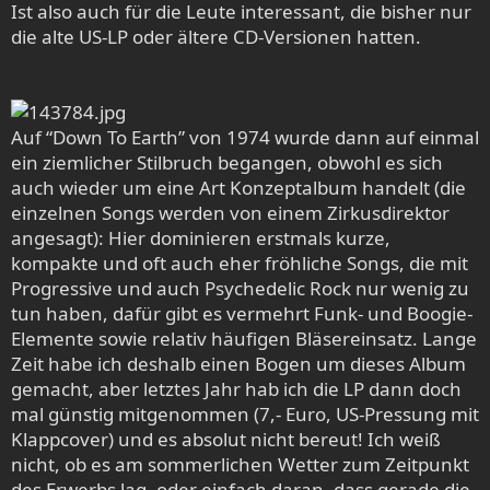
Ist also auch für die Leute interessant, die bisher nur
die alte US-LP oder ältere CD-Versionen hatten.
Auf “Down To Earth” von 1974 wurde dann auf einmal
ein ziemlicher Stilbruch begangen, obwohl es sich
auch wieder um eine Art Konzeptalbum handelt (die
einzelnen Songs werden von einem Zirkusdirektor
angesagt): Hier dominieren erstmals kurze,
kompakte und oft auch eher fröhliche Songs, die mit
Progressive und auch Psychedelic Rock nur wenig zu
tun haben, dafür gibt es vermehrt Funk- und Boogie-
Elemente sowie relativ häufigen Bläsereinsatz. Lange
Zeit habe ich deshalb einen Bogen um dieses Album
gemacht, aber letztes Jahr hab ich die LP dann doch
mal günstig mitgenommen (7,- Euro, US-Pressung mit
Klappcover) und es absolut nicht bereut! Ich weiß
nicht, ob es am sommerlichen Wetter zum Zeitpunkt
des Erwerbs lag, oder einfach daran, dass gerade die