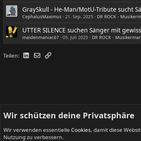
GraySkull - He-Man/MotU-Tribute sucht S
CephalusMaximus
21. Sep. 2025
DR ROCK - Musikerm
UTTER SILENCE suchen Sänger mit gewis
maidenmaniac67
05. Juli 2025
DR ROCK - Musikermar
LinkedIn
E-Mail
Link
Teilen:
Wir schützen deine Privatsphäre
Wir verwenden essentielle
Cookies
, damit diese Websi
Startseite
Foren
Kleinanzeigen
DR ROCK - Musikermar
Nutzung zu verbessern.