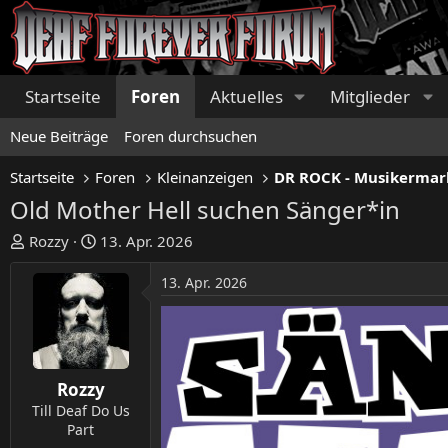
Startseite
Foren
Aktuelles
Mitglieder
Neue Beiträge
Foren durchsuchen
Startseite
Foren
Kleinanzeigen
DR ROCK - Musikermar
Old Mother Hell suchen Sänger*in
E
E
Rozzy
13. Apr. 2026
r
r
s
s
13. Apr. 2026
t
t
e
e
l
l
l
l
e
t
Rozzy
r
a
Till Deaf Do Us
m
Part