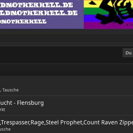
Du 
, Tausche
ucht - Flensburg
rkt
m,Trespasser,Rage,Steel Prophet,Count Raven Zipp
ausche