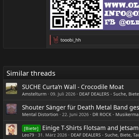
tooobi_hh
R
e
a
k
t
Similar threads
i
o
n
SUCHE Curta’n Wall - Crocodile Moat
e
Amstelturm
09. Juli 2026
DEAF DEALERS - Suche, Biete
n
:
Shouter Sänger für Death Metal Band ges
Mental Distortion
22. Juni 2026
DR ROCK - Musikerma
Einige T-Shirts Flotsam and Jetsa
[Biete]
Leo79
31. März 2026
DEAF DEALERS - Suche, Biete, T