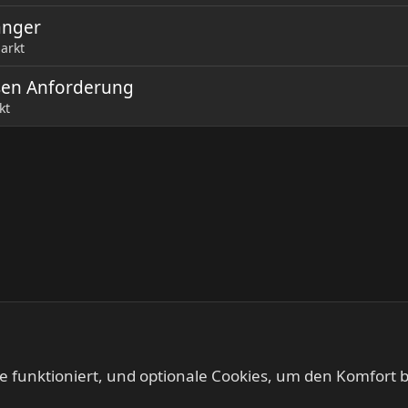
änger
arkt
sen Anforderung
kt
te funktioniert, und optionale Cookies, um den Komfort b
kt