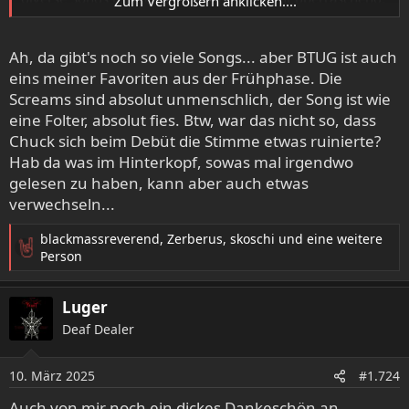
Zum Vergrößern anklicken....
aber dadurch auch echt spannend....hoffe ich finde in
Kürze nochmal Zeit für einen detaillierteren Kommentar
Ah, da gibt's noch so viele Songs... aber BTUG ist auch
eins meiner Favoriten aus der Frühphase. Die
Screams sind absolut unmenschlich, der Song ist wie
eine Folter, absolut fies. Btw, war das nicht so, dass
Chuck sich beim Debüt die Stimme etwas ruinierte?
Hab da was im Hinterkopf, sowas mal irgendwo
gelesen zu haben, kann aber auch etwas
verwechseln...
blackmassreverend
,
Zerberus
,
skoschi
und eine weitere
R
Person
e
a
Luger
k
t
Deaf Dealer
i
o
10. März 2025
n
#1.724
e
Auch von mir noch ein dickes Dankeschön an