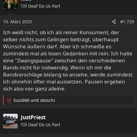
k
Till Deaf Do Us Part
t
i
o
10. März 2025
#1.729
n
e
Ich weiß nicht, ob ich als reiner Konsument, der
n
selber nichts zum Gelingen beiträgt, überhaupt
:
Wünsche äußern darf. Aber ich schmeiße es
zumindest mal als losen Gedanken mit rein: Ich halte
eine "Zwangspause" zwischen den verschiedenen
Bands nicht für notwendig. Wenn ich mir die
Bandvorschläge bislang so ansehe, werde zumindest
ich ohnehin öfter mal aussetzen. Pausen ergeben
sich also von ganz alleine.
Susi666
und
skoschi
R
e
a
JustPriest
k
Till Deaf Do Us Part
t
i