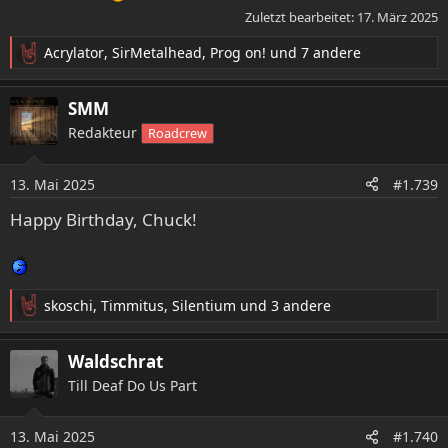
Zuletzt bearbeitet:
17. März 2025
Acrylator
,
SirMetalhead
,
Prog on!
und 7 andere
R
e
a
SMM
k
Redakteur
Roadcrew
t
i
o
13. Mai 2025
#1.739
n
e
Happy Birthday, Chuck!
n
:
skoschi
,
Timmitus
,
Silentium
und 3 andere
R
e
a
Waldschrat
k
Till Deaf Do Us Part
t
i
o
13. Mai 2025
#1.740
n