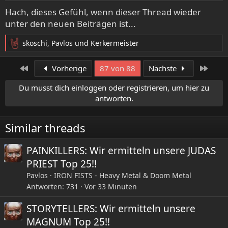
e
Hach, dieses Gefühl, wenn dieser Thread wieder
n
unter den neuen Beiträgen ist...
:
skoschi
,
Pavlos
und
Kerkermeister
R
e
a
Erste
Letzt
Vorherige
87 von 88
Nächste
k
t
Du musst dich einloggen oder registrieren, um hier zu
i
antworten.
o
n
e
Similar threads
n
:
PAINKILLERS: Wir ermitteln unsere JUDAS
PRIEST Top 25!!
Pavlos
IRON FISTS - Heavy Metal & Doom Metal
Antworten
731
Vor 33 Minuten
STORYTELLERS: Wir ermitteln unsere
MAGNUM Top 25!!