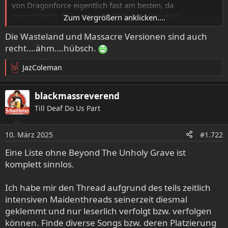
von Dragonforce eigentlich fast am besten, da
eigenständig. Alle anderen (Warbringer, Nuclear,
Zum Vergrößern anklicken....
Unleashed, Mayhem, Pentagram Chile, Nocturnal Breed,
Die Wasteland und Massacre Versionen sind auch
God Dethroned) sind halt nachgespielt mit teils
recht….ähm….hübsch.
schlechteren Vocals...
JazColeman
R
e
a
blackmassreverend
k
Till Deaf Do Us Part
t
i
o
10. März 2025
#1.722
n
e
Eine Liste ohne Beyond The Unholy Grave ist
n
komplett sinnlos.
:
Ich habe mir den Thread aufgrund des teils zeitlich
intensiven Maidenthreads seinerzeit diesmal
geklemmt und nur leserlich verfolgt bzw. verfolgen
können. Finde diverse Songs bzw. deren Platzierung