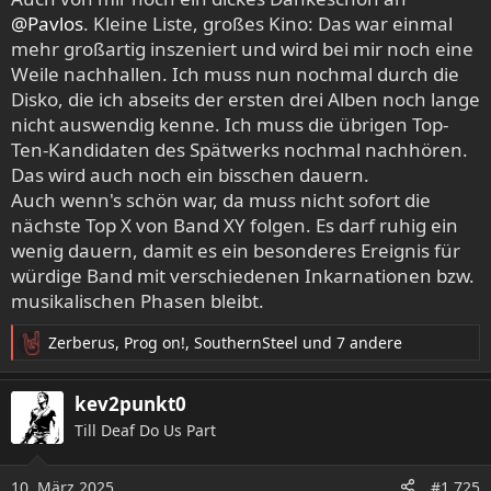
n
@Pavlos
. Kleine Liste, großes Kino: Das war einmal
:
mehr großartig inszeniert und wird bei mir noch eine
Weile nachhallen. Ich muss nun nochmal durch die
Disko, die ich abseits der ersten drei Alben noch lange
nicht auswendig kenne. Ich muss die übrigen Top-
Ten-Kandidaten des Spätwerks nochmal nachhören.
Das wird auch noch ein bisschen dauern.
Auch wenn's schön war, da muss nicht sofort die
nächste Top X von Band XY folgen. Es darf ruhig ein
wenig dauern, damit es ein besonderes Ereignis für
würdige Band mit verschiedenen Inkarnationen bzw.
musikalischen Phasen bleibt.
Zerberus
,
Prog on!
,
SouthernSteel
und 7 andere
R
e
a
kev2punkt0
k
Till Deaf Do Us Part
t
i
o
10. März 2025
#1.725