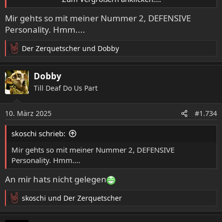
3. Open Casket (Leprosy)
Mir gehts so mit meiner Nummer 2, DEFENSIVE
4. Spirit Crusher (The Sound Of Perseverance)
Personality. Hmm....
5. Left To Die (Leprosy)
6. Defensive Personalities (Spiritual Healing)
Der Zerquetscher
und
Dobby
7. Crystal Mountain (Symbolic)
R
8. Evil Dead (Scream Bloody Gore)
e
9. Pull The Plug (Leprosy)
a
Dobby
k
10. Zero Tolerance (Symbolic)
Till Deaf Do Us Part
t
i
Bis auf zwei Songs alles erwischt. Bei Baptized in Blood
o
bin ich echt erstaunt, dass der sonst wenig Beachtung in
10. März 2025
#1.734
n
den eingereichten Listen gefunden hat, den hätte ich echt
e
in der Top25 gesetzt gesehen.
skoschi schrieb:
n
:
Mir gehts so mit meiner Nummer 2, DEFENSIVE
Personality. Hmm....
An mir hats nicht gelegen
skoschi
und
Der Zerquetscher
R
e
a