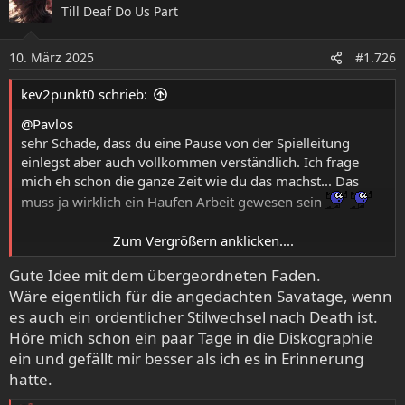
Till Deaf Do Us Part
t
i
o
10. März 2025
#1.726
n
e
kev2punkt0 schrieb:
n
:
@Pavlos
sehr Schade, dass du eine Pause von der Spielleitung
einlegst aber auch vollkommen verständlich. Ich frage
mich eh schon die ganze Zeit wie du das machst... Das
muss ja wirklich ein Haufen Arbeit gewesen sein
Zum Vergrößern anklicken....
Gute Idee mit dem übergeordneten Faden.
Wäre eigentlich für die angedachten Savatage, wenn
@alle
es auch ein ordentlicher Stilwechsel nach Death ist.
Wir scheinen ja alle großes Interesse daran zu haben, dass
Höre mich schon ein paar Tage in die Diskographie
weitergeht. Das Ganze wird aber langsam ziemlich
ein und gefällt mir besser als ich es in Erinnerung
unübersichtlich und meiner Meinung nach verliert das
hatte.
ganze seinen Zauber, wenn am Ende zig Fäden gleichzeitig