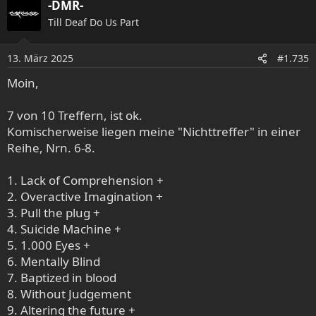
-DMR-
k
Till Deaf Do Us Part
t
i
o
13. März 2025
#1.735
n
e
Moin,
n
:
7 von 10 Treffern, ist ok.
Komischerweise liegen meine "Nichttreffer" in einer
Reihe, Nrn. 6-8.
1. Lack of Comprehension +
2. Overactive Imagination +
3. Pull the plug +
4. Suicide Machine +
5. 1.000 Eyes +
6. Mentally Blind
7. Baptized in blood
8. Without Judgement
9. Altering the future +