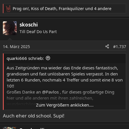
Prog on!
,
Kiss of Death
,
Frankquilizer
und 4 andere
R
e
a
skoschi
k
Till Deaf Do Us Part
t
i
o
14. März 2025
#1.737
n
e
quarki666 schrieb:
n
:
Aus Zeitgründen ma wieder das Ende dieses fantastisch,
grandiosen und fast unlösbaren Spieles verpasst. In den
letzten 6 Runden, nochmals 4 Treffer und somit eine 8 von
10!!
Großes Danke an
@Pavlos
, für dieses großartige Ding
hier und alle anderen mit ihren zahlreichen,
wunderschönen Beiträgen.
Zum Vergrößern anklicken....
Meine Plätze 9 und 10 waren tatsächlich erst
Auch eher old school. Supi!
Left To Die und Infernal Death!!
Meine Top 10
1. Evil Dead