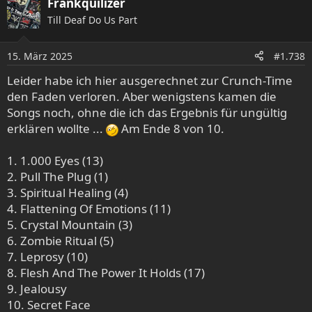
Frankquilizer
2. Zombie Ritual
Till Deaf Do Us Part
3. Pull The Plug
4. Spiritual Healing
15. März 2025
5. 1000 Eyes
#1.738
6. Open Casket
Leider habe ich hier ausgerechnet zur Crunch-Time
7. Symbolic
den Faden verloren. Aber wenigstens kamen die
8. Born Dead
Songs noch, ohne die ich das Ergebnis für ungültig
9. Forgotten Past
erklären wollte ...
Am Ende 8 von 10.
10. Mutilation
1. 1.000 Eyes (13)
2. Pull The Plug (1)
3. Spiritual Healing (4)
4. Flattening Of Emotions (11)
5. Crystal Mountain (3)
6. Zombie Ritual (5)
7. Leprosy (10)
8. Flesh And The Power It Holds (17)
9. Jealousy
10. Secret Face