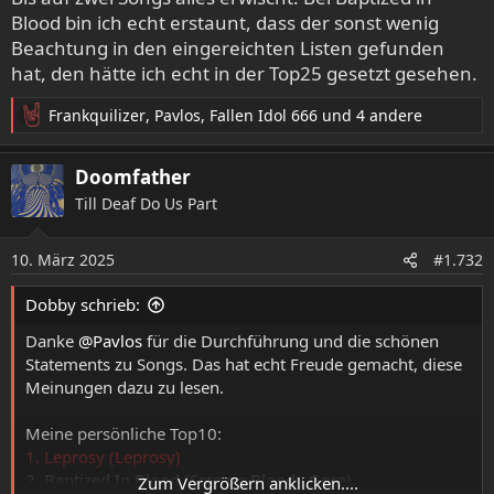
Blood bin ich echt erstaunt, dass der sonst wenig
Beachtung in den eingereichten Listen gefunden
hat, den hätte ich echt in der Top25 gesetzt gesehen.
Frankquilizer
,
Pavlos
,
Fallen Idol 666
und 4 andere
R
e
a
Doomfather
k
Till Deaf Do Us Part
t
i
o
10. März 2025
#1.732
n
e
Dobby schrieb:
n
:
Danke
@Pavlos
für die Durchführung und die schönen
Statements zu Songs. Das hat echt Freude gemacht, diese
Meinungen dazu zu lesen.
Meine persönliche Top10:
1. Leprosy (Leprosy)
2. Baptized In Blood (Scream Bloody Gore)
Zum Vergrößern anklicken....