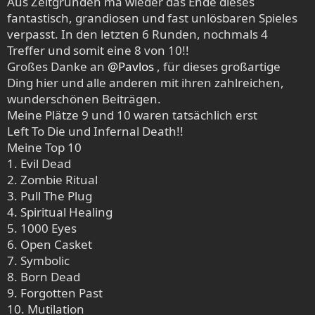
Aus Zeitgründen ma wieder das Ende dieses
n
fantastisch, grandiosen und fast unlösbaren Spieles
:
verpasst. In den letzten 6 Runden, nochmals 4
Treffer und somit eine 8 von 10!!
Großes Danke an
@Pavlos
, für dieses großartige
Ding hier und alle anderen mit ihren zahlreichen,
wunderschönen Beiträgen.
Meine Plätze 9 und 10 waren tatsächlich erst
Left To Die und Infernal Death!!
Meine Top 10
1. Evil Dead
2. Zombie Ritual
3. Pull The Plug
4. Spiritual Healing
5. 1000 Eyes
6. Open Casket
7. Symbolic
8. Born Dead
9. Forgotten Past
10. Mutilation