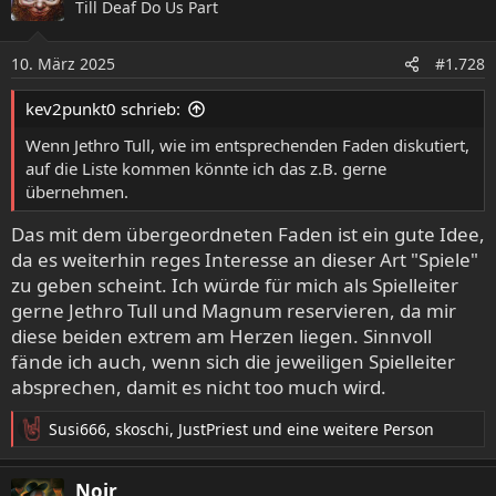
Till Deaf Do Us Part
t
i
o
10. März 2025
#1.728
n
e
kev2punkt0 schrieb:
n
:
Wenn Jethro Tull, wie im entsprechenden Faden diskutiert,
auf die Liste kommen könnte ich das z.B. gerne
übernehmen.
Das mit dem übergeordneten Faden ist ein gute Idee,
da es weiterhin reges Interesse an dieser Art "Spiele"
zu geben scheint. Ich würde für mich als Spielleiter
gerne Jethro Tull und Magnum reservieren, da mir
diese beiden extrem am Herzen liegen. Sinnvoll
fände ich auch, wenn sich die jeweiligen Spielleiter
absprechen, damit es nicht too much wird.
Susi666
,
skoschi
,
JustPriest
und eine weitere Person
R
e
a
Noir