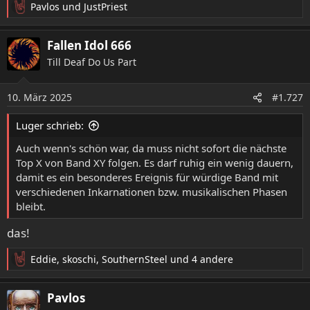
laufen.
Pavlos
und
JustPriest
R
e
Wie wäre es denn, wenn wir einen übergeordneten Faden
a
Fallen Idol 666
eröffnen in dem die Bands, ein Zeitplan und die Spielleiter
k
Till Deaf Do Us Part
verbindlich festgelegt werden? Man könnte ja z.B. erstmal
t
die Liste abarbeiten, die der gute Pavlos vorgeschlagen
i
o
hatte, bevor wir über etliche weiteren Bands diskutieren.
10. März 2025
#1.727
n
Vieleicht findet Pavlos sogar noch die Zeit sowas
e
anzustoßen damit es einen "offiziellen" Charakter
Luger schrieb:
n
bekommt. Könnte aber natürlich auch jemand anders
:
Auch wenn's schön war, da muss nicht sofort die nächste
übernehmen....
Top X von Band XY folgen. Es darf ruhig ein wenig dauern,
damit es ein besonderes Ereignis für würdige Band mit
verschiedenen Inkarnationen bzw. musikalischen Phasen
bleibt.
Ps: Wenn Jethro Tull, wie im entsprechenden Faden
diskutiert, auf die Liste kommen könnte ich das z.B. gerne
das!
übernehmen.
Eddie
,
skoschi
,
SouthernSteel
und 4 andere
R
e
a
Pavlos
k