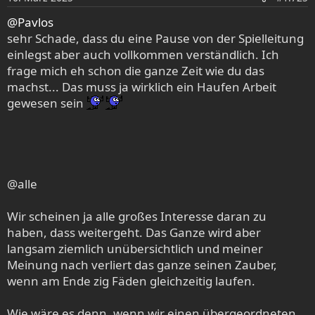
n
e
@Pavlos
n
sehr Schade, dass du eine Pause von der Spielleitung
:
einlegst aber auch vollkommen verständlich. Ich
frage mich eh schon die ganze Zeit wie du das
machst... Das muss ja wirklich ein Haufen Arbeit
gewesen sein
@alle
Wir scheinen ja alle großes Interesse daran zu
haben, dass weitergeht. Das Ganze wird aber
langsam ziemlich unübersichtlich und meiner
Meinung nach verliert das ganze seinen Zauber,
wenn am Ende zig Fäden gleichzeitig laufen.
Wie wäre es denn, wenn wir einen übergeordneten