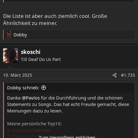
3. Open Casket (Leprosy)
4. Spirit Crusher (The Sound Of Perseverance)
Die Liste ist aber auch ziemlich cool. Große
5. Left To Die (Leprosy)
6. Defensive Personalities (Spiritual Healing)
Ähnlichkeit zu meiner.
7. Crystal Mountain (Symbolic)
Dobby
8. Evil Dead (Scream Bloody Gore)
R
9. Pull The Plug (Leprosy)
e
10. Zero Tolerance (Symbolic)
a
skoschi
k
Till Deaf Do Us Part
t
Bis auf zwei Songs alles erwischt. Bei Baptized in Blood
i
bin ich echt erstaunt, dass der sonst wenig Beachtung in
o
den eingereichten Listen gefunden hat, den hätte ich echt
10. März 2025
#1.733
n
in der Top25 gesetzt gesehen.
e
Dobby schrieb:
n
:
Danke
@Pavlos
für die Durchführung und die schönen
Statements zu Songs. Das hat echt Freude gemacht, diese
Meinungen dazu zu lesen.
Meine persönliche Top10:
1. Leprosy (Leprosy)
2. Baptized In Blood (Scream Bloody Gore)
Zum Vergrößern anklicken....