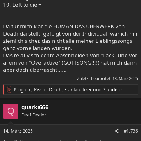
10. Left to die +
Da für mich klar die HUMAN DAS ÜBERWERK von
Death darstellt, gefolgt von der Individual, war ich mir
ziemlich sicher, das nicht alle meiner Lieblingssongs
ganz vorne landen würden.
Das relativ schlechte Abschneiden von "Lack" und vor
allem von "Overactive" (GOTTSONG!!!!) hat mich dann
aber doch überrascht......
Zuletzt bearbeitet:
13. März 2025
Prog on!
,
Kiss of Death
,
Frankquilizer
und 7 andere
R
e
a
quarki666
Q
k
Deaf Dealer
t
i
o
14. März 2025
#1.736
n
e