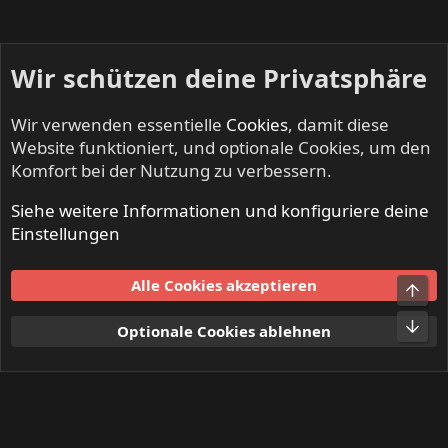
Wir schützen deine Privatsphäre
Wir verwenden essentielle
Cookies
, damit diese
Website funktioniert, und optionale Cookies, um den
Komfort bei der Nutzung zu verbessern.
Siehe weitere Informationen und konfiguriere deine
INFERNO - Death Metal & Black Metal
Einstellungen
Cookies
Alle Cookies akzeptieren
Obe
Kontakt
Nutzungsbedingungen
Datenschutz
Hilfe und Impressum
Start
R
Unt
Optionale Cookies ablehnen
S
S
®
Community platform by XenForo
© 2010-2024 XenForo Ltd.