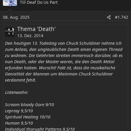
Till Deaf Do Us Part
t
i
o
08. Aug. 2025
#1.742
n
e
Thema 'Death'
n
13. Dez. 2014
:
Den heutigen 13. Todestag von Chuck Schuldiner nehme ich
zum Anlass, den unglaublichen Death einen eigenen Thread
zu widmen. Die Gelehrten streiten immernoch darüber, ob es
nun Death, oder der Master waren, die den Death Metal
erfunden haben. Wurscht! Fakt ist, dass die musikalische
Genialität der Mannen um Mainman Chuck Schuldiner
verdammt fehlt.
Listenwahn:
Scream bloody Gore 9/10
Leprosy 9,5/10
Spiritual Healing 10/10
Human 9,5/10
Individual thorught Patterns 9,5/10