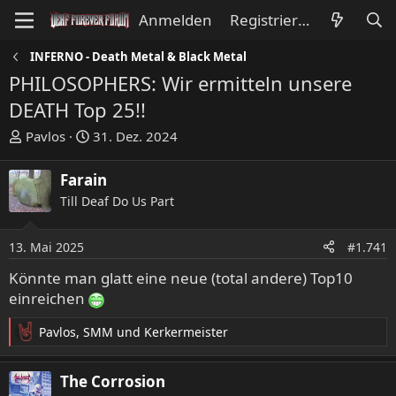
Anmelden
Registrieren
INFERNO - Death Metal & Black Metal
PHILOSOPHERS: Wir ermitteln unsere
DEATH Top 25!!
E
E
Pavlos
31. Dez. 2024
r
r
s
s
Farain
t
t
Till Deaf Do Us Part
e
e
l
l
l
l
13. Mai 2025
#1.741
e
t
Könnte man glatt eine neue (total andere) Top10
r
a
einreichen
m
Pavlos
,
SMM
und
Kerkermeister
R
e
a
The Corrosion
k