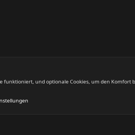
te funktioniert, und optionale Cookies, um den Komfort b
IRON FISTS - Heavy Metal & Doom Metal
Kontakt
Nutzung
instellungen
®
Community platform by XenForo
© 2010-2024 XenForo Ltd.