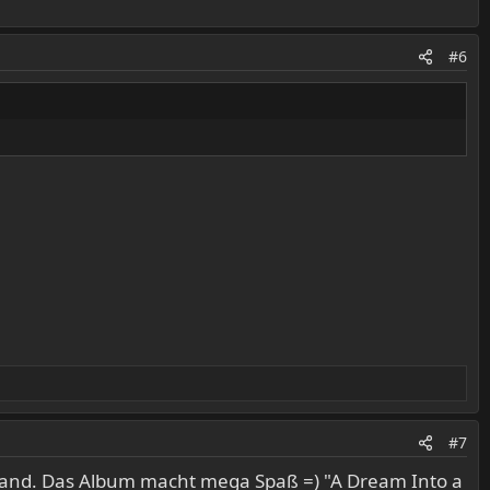
#6
#7
en Band. Das Album macht mega Spaß =) "A Dream Into a