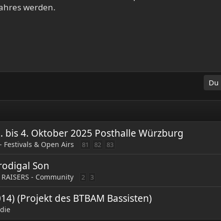
ahres werden.
Du 
 2. bis 4. Oktober 2025 Posthalle Würzburg
- Festivals & Open Airs
81
82
83
rodigal Son
 RAISERS - Community
2
3
14) (Projekt des BTBAM Bassisten)
ndie