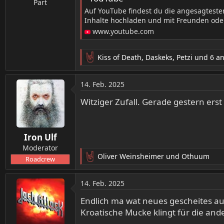
Part
Auf YouTube findest du die angesagtest
Inhalte hochladen und mit Freunden oder
www.youtube.com
Kiss of Death
,
Daskeks
,
Petzi
und 6 a
R
e
a
14. Feb. 2025
k
t
Witziger Zufall. Gerade gestern erst
i
o
n
Iron Ulf
e
n
Moderator
:
Oliver Weinsheimer
und
Othuum
Roadcrew
R
e
a
14. Feb. 2025
k
t
Endlich ma wat neues gescheites au
i
Kroatische Mucke klingt für die and
o