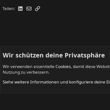
LinkedIn
E-Mail
Link
Teilen:
Wir schützen deine Privatsphäre
Wir verwenden essentielle
Cookies
, damit diese Websi
Startseite
Foren
Musik
Nutzung zu verbessern.
Cookies
Siehe weitere Informationen und konfiguriere deine E