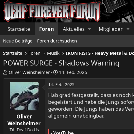
Startseite
Foren
Aktuelles
Mitglieder
Neue Beiträge
Foren durchsuchen
Startseite
Foren
Musik
POWER SURGE - Shadows Warning
E
E
Oliver Weinsheimer
14. Feb. 2025
r
r
s
s
14. Feb. 2025
t
t
Hab grad festgestellt, dass es noch
e
e
begeistert und habe die Jungs sofor
l
l
geworden. Die Jungs haben das Vert
l
l
allgemein unabdingbar.
e
t
Oliver
r
a
Weinsheimer
m
Till Deaf Do Us
- YouTube