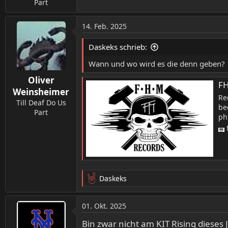
Part
14. Feb. 2025
Daskeks schrieb:
Wann und wo wird es die denn geben?
Oliver
F
Weinsheimer
Re
Till Deaf Do Us
be
Part
ph
Daskeks
R
e
a
01. Okt. 2025
k
t
Bin zwar nicht am KIT Rising dieses