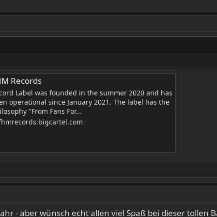
HM Records
cord Label was founded in the summer 2020 and has
en operational since January 2021. The label has the
ilosophy "From Fans For...
fhmrecords.bigcartel.com
 Jahr - aber wünsch echt allen viel Spaß bei dieser toll