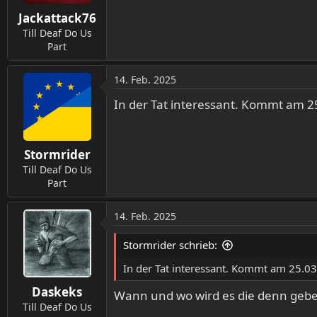
n
Jackattack76
e
n
Till Deaf Do Us
:
Part
14. Feb. 2025
In der Tat interessant. Kommt am 2
Stormrider
Till Deaf Do Us
Part
14. Feb. 2025
Stormrider schrieb:
In der Tat interessant. Kommt am 25.0
Daskeks
Wann und wo wird es die denn geb
Till Deaf Do Us