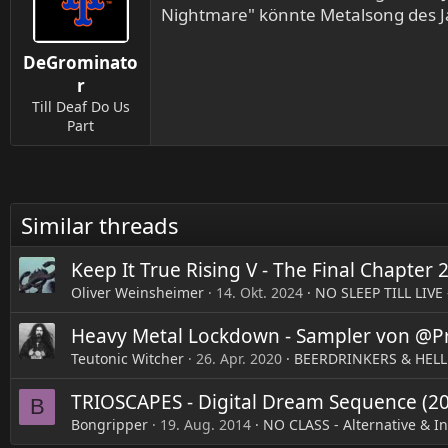
i
Nightmare" könnte Metalsong des J
o
n
DeGrominato
e
n
r
:
Till Deaf Do Us
Part
Similar threads
Keep It True Rising V - The Final Chapter
Oliver Weinsheimer
14. Okt. 2024
NO SLEEP TILL LIVE 
Heavy Metal Lockdown - Sampler von @P
Teutonic Witcher
26. Apr. 2020
BEERDRINKERS & HELL
TRIOSCAPES - Digital Dream Sequence (20
B
Bongripper
19. Aug. 2014
NO CLASS - Alternative & I