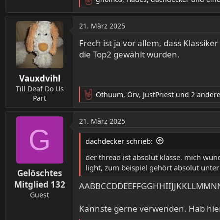
R
e
a
21. März 2025
k
t
Frech ist ja vor allem, dass Klassi
i
die Top2 gewählt wurden.
o
n
Vauxdvihl
e
n
Till Deaf Do Us
Othuum
,
Örv
,
JustPriest
und 2 ander
:
Part
R
e
a
21. März 2025
k
G
t
dachdecker schrieb:
i
o
der thread ist absolut klasse. mich wunde
n
light, zum beispiel gehört absolut unter
Gelöschtes
e
n
Mitglied 132
AABBCCDDEEFFGGHHIIJJKKLLMM
:
Guest
Kannste gerne verwenden. Hab hier