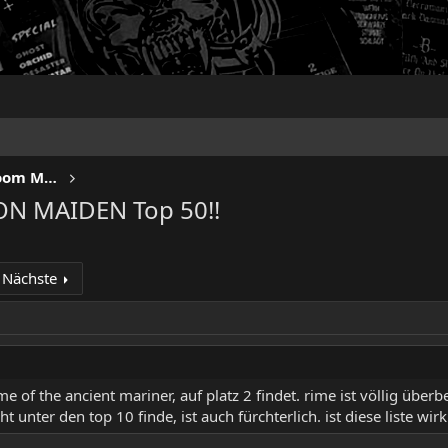
IRON FISTS - Heavy Metal & Doom Metal
RON MAIDEN Top 50!!
Nächste
e of the ancient mariner, auf platz 2 findet. rime ist völlig überb
ht unter den top 10 finde, ist auch fürchterlich. ist diese liste wi