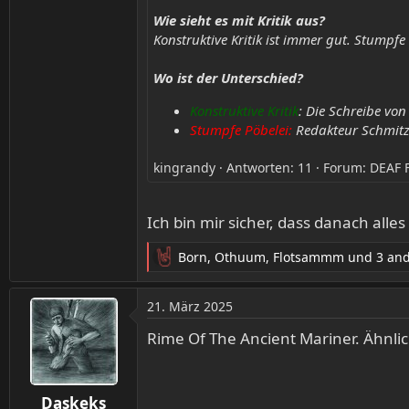
Wie sieht es mit Kritik aus?
Konstruktive Kritik ist immer gut. Stump
Wo ist der Unterschied?
Konstruktive Kritik
: Die Schreibe von
Stumpfe Pöbelei:
Redakteur Schmitz i
kingrandy
Antworten: 11
Forum:
DEAF 
Ich bin mir sicher, dass danach alle
Born
,
Othuum
,
Flotsammm
und 3 an
R
e
a
21. März 2025
k
t
Rime Of The Ancient Mariner. Ähnl
i
o
n
Daskeks
e