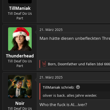
n
TillManiak
e
n
Till Deaf Do Us
:
Part
21. März 2025
Man hätte diesen unbefleckten Thre
Thunderhead
Till Deaf Do Us
Born
,
Doomfather
und
Fallen Idol 666
Part
R
e
a
21. März 2025
k
t
TillManiak schrieb:
i
o
oliver is back. alles Jahre wieder.
n
Noir
e
Who the fuck is Al...iver?
n
Till Deaf Do Us