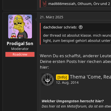
mad666messiah
,
Othuum
,
Örv
und 2
R
e
a
21. März 2025
k
t
dachdecker schrieb:
i
o
der thread ist absolut klasse. mich wunde
n
light, zum beispiel gehört absolut unter
Prodigal Son
e
n
Moderator
:
Roadcrew
Wenn Du es schaffst, anderer Leute
Deine ersten Posts hier riechen aber
hier:
Thema 'Come, Read
[Info]
12. Aug. 2014
Welcher Umgangston herrscht hier?
Das hier ist ein Metalforum, da ist ein 