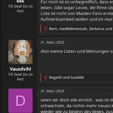
666
Für mich ist es unbegreiflich, dass 
Till Deaf Do Us
leben. Gibt sogar Leute, die Rime ü
Part
Liste ist nicht von Maiden-Fans ers
Aufmerksamkeit wollen und im real li
Born
,
mad666messiah
,
Zerberus
und 
R
e
a
21. März 2025
k
t
Also meine Listen und Meinungen si
i
o
n
Vauxdvihl
e
n
Till Deaf Do Us
RageXX
und
Susi666
:
Part
R
e
a
21. März 2025
k
D
t
seien wir doch alle ehrlich . was is
i
schwächeln, da nichts mehr neues k
o
wieder wie zu beginn des liedes. zu
n