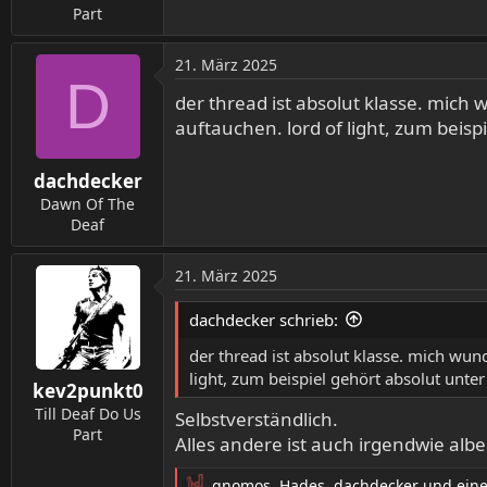
:
Part
21. März 2025
D
der thread ist absolut klasse. mich w
auftauchen. lord of light, zum beispi
dachdecker
Dawn Of The
Deaf
21. März 2025
dachdecker schrieb:
der thread ist absolut klasse. mich wunde
light, zum beispiel gehört absolut unter
kev2punkt0
Till Deaf Do Us
Selbstverständlich.
Part
Alles andere ist auch irgendwie alb
gnomos
,
Hades
,
dachdecker
und eine