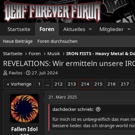
Startseite
Foren
Aktuelles
Mitglieder
Neue Beiträge
Foren durchsuchen
Startseite
Foren
Musik
REVELATIONS: Wir ermitteln unsere I
E
E
Pavlos
27. Juli 2024
r
r
Vorherige
1
…
212
213
214
215
216
217
s
s
t
t
21. März 2025
e
e
l
l
dachdecker schrieb:
l
l
e
t
für mich ist es unbegreiflich das man rim
r
a
bessere lieder. das ich strange world nic
Fallen Idol
m