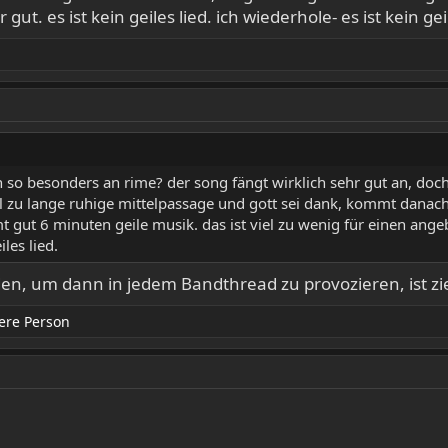
gut. es ist kein geiles lied. ich wiederhole- es ist kein geil
enn so besonders an rime? der song fängt wirklich sehr gut an, do
 zu lange ruhige mittelpassage und gott sei dank, kommt danach
ut 6 minuten geile musik. das ist viel zu wenig für einen angebli
iles lied.
lden, um dann in jedem Bandthread zu provozieren, ist zi
ere Person