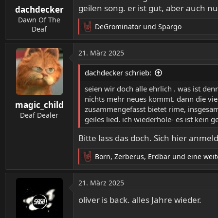
geilen song. er ist gut, aber auch nur 
dachdecker
e
n
Dawn Of The
DeGrominator
und
Spargo
:
Deaf
R
e
a
21. März 2025
k
t
dachdecker schrieb:
i
o
seien wir doch alle ehrlich . was ist d
n
nichts mehr neues kommt. dann die viel
magic_child
e
zusammengefasst bietet rime, insgesamt g
n
Deaf Dealer
geiles lied. ich wiederhole- es ist kein ge
:
Bitte lass das doch. Sich hier anme
Born
,
Zerberus
,
Erdbär
und eine weit
R
e
a
21. März 2025
k
t
oliver is back. alles Jahre wieder.
i
o