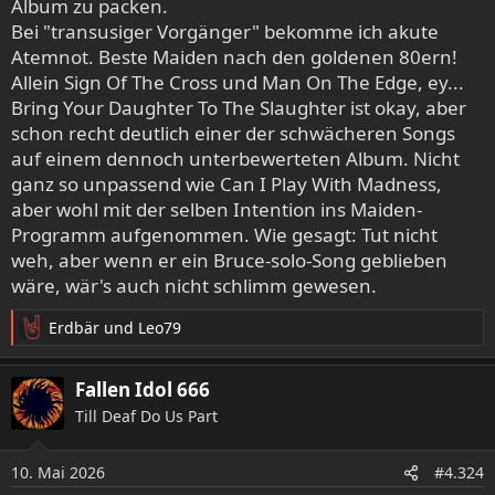
Album zu packen.
Bei "transusiger Vorgänger" bekomme ich akute
Atemnot. Beste Maiden nach den goldenen 80ern!
Allein Sign Of The Cross und Man On The Edge, ey...
Bring Your Daughter To The Slaughter ist okay, aber
schon recht deutlich einer der schwächeren Songs
auf einem dennoch unterbewerteten Album. Nicht
ganz so unpassend wie Can I Play With Madness,
aber wohl mit der selben Intention ins Maiden-
Programm aufgenommen. Wie gesagt: Tut nicht
weh, aber wenn er ein Bruce-solo-Song geblieben
wäre, wär's auch nicht schlimm gewesen.
Erdbär
und
Leo79
R
e
a
Fallen Idol 666
k
Till Deaf Do Us Part
t
i
o
10. Mai 2026
#4.324
n