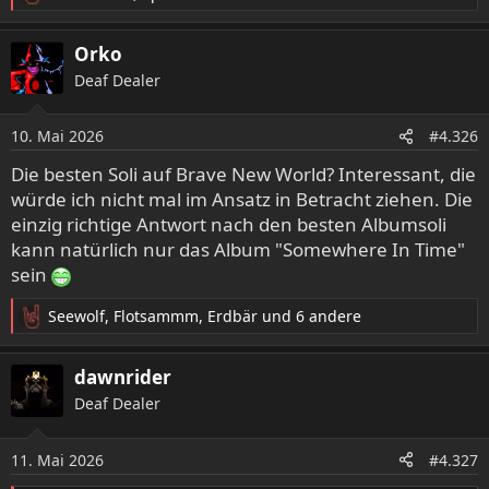
R
e
a
Orko
k
Deaf Dealer
t
i
o
10. Mai 2026
#4.326
n
e
Die besten Soli auf Brave New World? Interessant, die
n
würde ich nicht mal im Ansatz in Betracht ziehen. Die
:
einzig richtige Antwort nach den besten Albumsoli
kann natürlich nur das Album "Somewhere In Time"
sein
Seewolf
,
Flotsammm
,
Erdbär
und 6 andere
R
e
a
dawnrider
k
Deaf Dealer
t
i
o
11. Mai 2026
#4.327
n