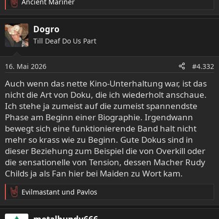
Ancient Mariner
R
e
a
Dogro
k
Till Deaf Do Us Part
t
i
o
16. Mai 2026
#4.332
n
e
Auch wenn das nette Kino-Unterhaltung war, ist das
n
nicht die Art von Doku, die ich wiederholt anschaue.
:
Ich stehe ja zumeist auf die zumeist spannendste
Phase am Beginn einer Biographie. Irgendwann
bewegt sich eine funktionierende Band halt nicht
mehr so krass wie zu Beginn. Gute Dokus sind in
dieser Beziehung zum Beispiel die von Overkill oder
die sensationelle von Tension, dessen Macher Rudy
Childs ja als Fan hier bei Maiden zu Wort kam.
Evilmastant
und
Pavlos
R
e
a