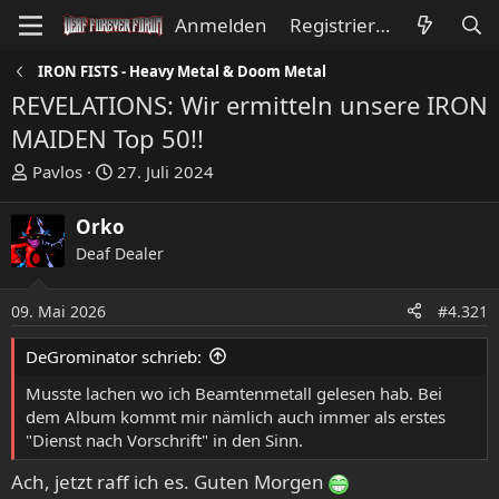
Anmelden
Registrieren
IRON FISTS - Heavy Metal & Doom Metal
REVELATIONS: Wir ermitteln unsere IRON
MAIDEN Top 50!!
E
E
Pavlos
27. Juli 2024
r
r
s
s
Orko
t
t
Deaf Dealer
e
e
l
l
l
l
09. Mai 2026
#4.321
e
t
DeGrominator schrieb:
r
a
m
Musste lachen wo ich Beamtenmetall gelesen hab. Bei
dem Album kommt mir nämlich auch immer als erstes
"Dienst nach Vorschrift" in den Sinn.
Ach, jetzt raff ich es. Guten Morgen