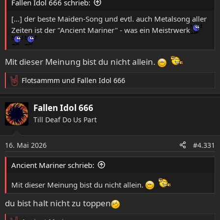
Fallen Idol 666 schrieb:
n
:
[...] der beste Maiden-Song und evtl. auch Metalsong aller
Zeiten ist der "Ancient Mariner" - was ein Meistrwerk
Mit dieser Meinung bist du nicht allein.
Flotsammm
und
Fallen Idol 666
R
e
a
Fallen Idol 666
k
Till Deaf Do Us Part
t
i
o
16. Mai 2026
#4.331
n
e
Ancient Mariner schrieb:
n
:
Mit dieser Meinung bist du nicht allein.
du bist halt nicht zu toppen