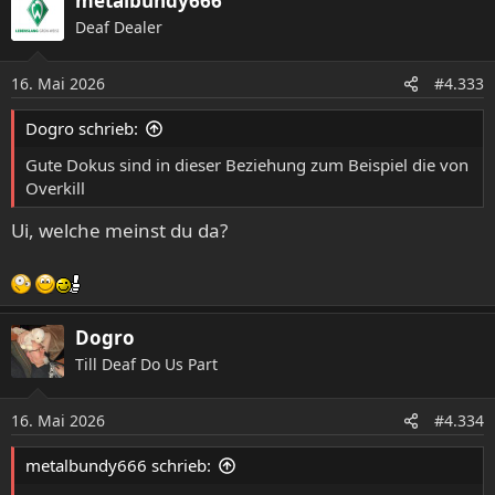
metalbundy666
k
Deaf Dealer
t
i
o
16. Mai 2026
#4.333
n
e
Dogro schrieb:
n
:
Gute Dokus sind in dieser Beziehung zum Beispiel die von
Overkill
Ui, welche meinst du da?
Dogro
Till Deaf Do Us Part
16. Mai 2026
#4.334
metalbundy666 schrieb: