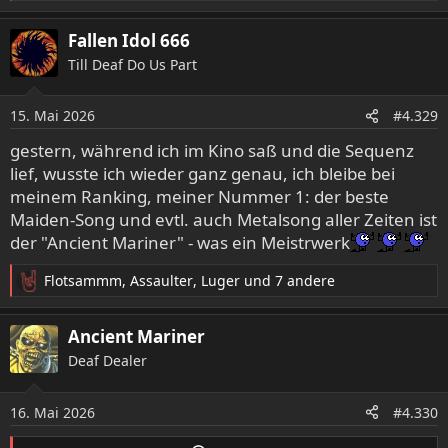
e
a
Fallen Idol 666
k
t
Till Deaf Do Us Part
i
o
15. Mai 2026
n
#4.329
e
gestern, während ich im Kino saß und die Sequenz
n
lief, wusste ich wieder ganz genau, ich bleibe bei
:
meinem Ranking, meiner Nummer 1: der beste
Maiden-Song und evtl. auch Metalsong aller Zeiten ist
der "Ancient Mariner" - was ein Meistrwerk
Flotsammm
,
Assaulter
,
Luger
und 7 andere
R
e
a
Ancient Mariner
k
Deaf Dealer
t
i
o
16. Mai 2026
#4.330
n
e