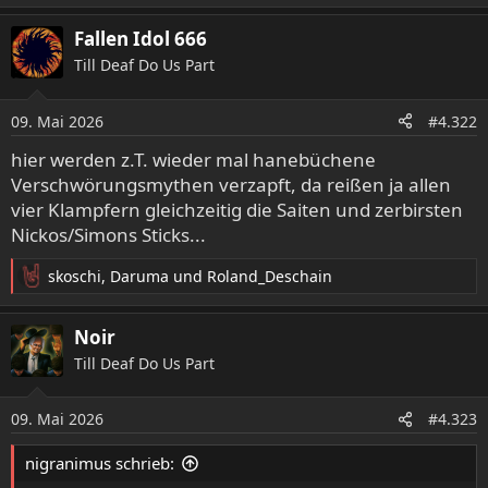
Fallen Idol 666
Till Deaf Do Us Part
09. Mai 2026
#4.322
hier werden z.T. wieder mal hanebüchene
Verschwörungsmythen verzapft, da reißen ja allen
vier Klampfern gleichzeitig die Saiten und zerbirsten
Nickos/Simons Sticks...
skoschi
,
Daruma
und
Roland_Deschain
R
e
a
Noir
k
Till Deaf Do Us Part
t
i
o
09. Mai 2026
#4.323
n
e
nigranimus schrieb:
n