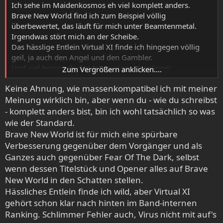
:
Ich sehe im Maidenkosmos eh viel komplett anders.
Brave New World find ich zum Beispiel völlig
überbewertet, das läuft für mich unter Beamtenmetal.
Irgendwas stört mich an der Scheibe.
Das hässlige Entlein Virtual XI finde ich hingegen völlig
geil, ja auch den Angel und den Gambler.
Und viel besser als den transusigen Vorgänger.
Zum Vergrößern anklicken....
Ja, und Bring your Daughter... find ich seit Erscheinen gut.
Keine Ahnung, wie massenkompatibel ich mit meiner
Meinung wirklich bin, aber wenn du - wie du schreibst
- komplett anders bist, bin ich wohl tatsächlich so was
wie der Standard.
Brave New World ist für mich eine spürbare
Verbesserung gegenüber dem Vorgänger und als
Ganzes auch gegenüber Fear Of The Dark, selbst
wenn dessen Titelstück und Opener alles auf Brave
New World in den Schatten stellen.
Hässliches Entlein finde ich wild, aber Virtual XI
gehört schon klar nach hinten im Band-internen
Ranking. Schlimmer Fehler auch, Virus nicht mit auf's