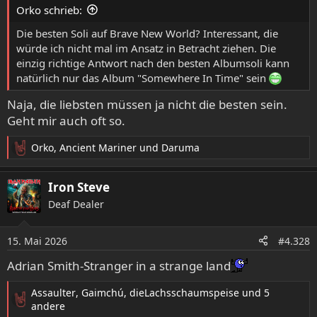
e
Orko schrieb:
n
:
Die besten Soli auf Brave New World? Interessant, die
würde ich nicht mal im Ansatz in Betracht ziehen. Die
einzig richtige Antwort nach den besten Albumsoli kann
natürlich nur das Album "Somewhere In Time" sein
Naja, die liebsten müssen ja nicht die besten sein.
Geht mir auch oft so.
Orko
,
Ancient Mariner
und
Daruma
R
e
a
Iron Steve
k
Deaf Dealer
t
i
o
15. Mai 2026
#4.328
n
e
Adrian Smith-Stranger in a strange land
n
:
Assaulter
,
Gaimchú
,
dieLachsschaumspeise
und 5
R
andere