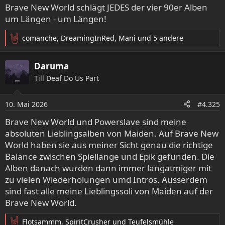
e
Brave New World schlägt JEDES der vier 90er Alben
n
um Längen - um Längen!
:
comanche
,
DreamingInRed
,
Mani
und 5 andere
R
e
a
Daruma
k
Till Deaf Do Us Part
t
i
o
10. Mai 2026
#4.325
n
e
Brave New World und Powerslave sind meine
n
absoluten Lieblingsalben von Maiden. Auf Brave New
:
World haben sie aus meiner Sicht genau die richtige
Balance zwischen Spiellänge und Epik gefunden. Die
Alben danach wurden dann immer langatmiger mit
zu vielen Wiederholungen umd Intros. Ausserdem
sind fast alle meine Lieblingssoli von Maiden auf der
Brave New World.
Flotsammm
,
SpiritCrusher
und
Teufelsmühle