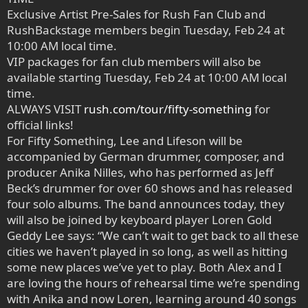
Exclusive Artist Pre-Sales for Rush Fan Club and
RushBackstage members begin Tuesday, Feb 24 at
10:00 AM local time.
VIP packages for fan club members will also be
available starting Tuesday, Feb 24 at 10:00 AM local
time.
ALWAYS VISIT
rush.com/tour/fifty-something
for
official links!
For Fifty Something, Lee and Lifeson will be
accompanied by German drummer, composer, and
producer Anika Nilles, who has performed as Jeff
Beck’s drummer for over 60 shows and has released
four solo albums. The band announces today, they
will also be joined by keyboard player Loren Gold
Geddy Lee says: “We can’t wait to get back to all these
cities we haven’t played in so long, as well as hitting
some new places we’ve yet to play. Both Alex and I
are loving the hours of rehearsal time we’re spending
with Anika and now Loren, learning around 40 songs