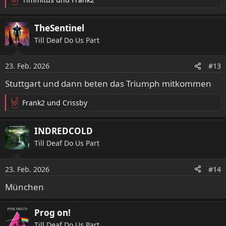
R
e
a
TheSentinel
k
Till Deaf Do Us Part
t
i
o
23. Feb. 2026
#13
n
e
Stuttgart und dann beten das Triumph mitkommen
n
:
Frank2
und
Crissby
R
e
a
INDREDCOLD
k
Till Deaf Do Us Part
t
i
o
23. Feb. 2026
#14
n
e
München
n
:
Prog on!
Till Deaf Do Us Part