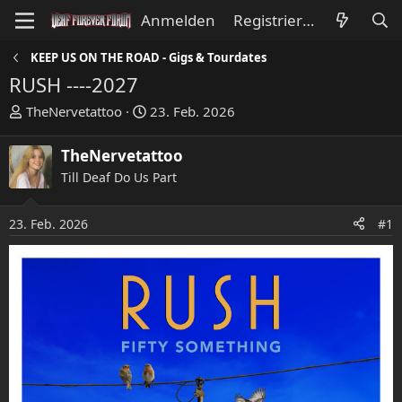
Anmelden
Registrieren
KEEP US ON THE ROAD - Gigs & Tourdates
RUSH ----2027
E
E
TheNervetattoo
23. Feb. 2026
r
r
s
s
TheNervetattoo
t
t
Till Deaf Do Us Part
e
e
l
l
l
l
23. Feb. 2026
#1
e
t
r
a
m