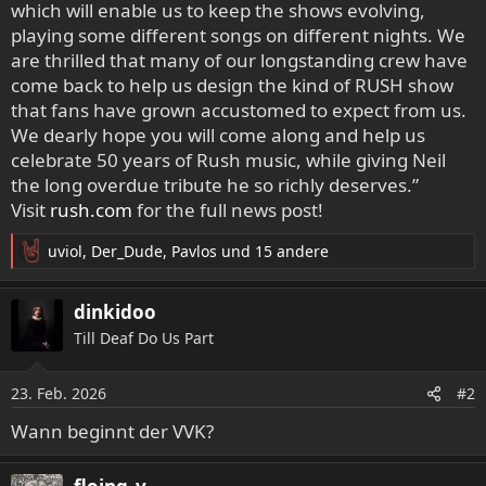
which will enable us to keep the shows evolving,
playing some different songs on different nights. We
are thrilled that many of our longstanding crew have
come back to help us design the kind of RUSH show
that fans have grown accustomed to expect from us.
We dearly hope you will come along and help us
celebrate 50 years of Rush music, while giving Neil
the long overdue tribute he so richly deserves.”
Visit
rush.com
for the full news post!
uviol
,
Der_Dude
,
Pavlos
und 15 andere
R
e
a
dinkidoo
k
Till Deaf Do Us Part
t
i
o
23. Feb. 2026
#2
n
e
Wann beginnt der VVK?
n
: