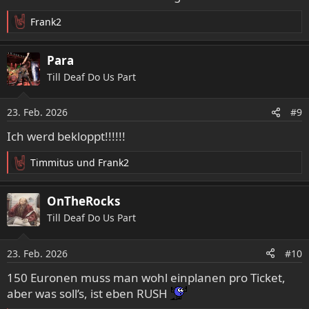
n
:
Frank2
R
e
a
Para
k
Till Deaf Do Us Part
t
i
o
23. Feb. 2026
#9
n
e
Ich werd bekloppt!!!!!!
n
:
Timmitus
und
Frank2
R
e
a
OnTheRocks
k
Till Deaf Do Us Part
t
i
o
23. Feb. 2026
#10
n
e
150 Euronen muss man wohl einplanen pro Ticket,
n
aber was soll’s, ist eben RUSH
: