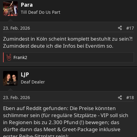
a
Para
k
Till Deaf Do Us Part
t
i
o
23. Feb. 2026
#17
n
e
Zumindest in Köln scheint komplett bestuhlt zu sein?!
n
Zumindest deute ich die Infos bei Eventim so.
:
Frank2
R
e
a
LJP
k
Deaf Dealer
t
i
o
23. Feb. 2026
#18
n
e
Eben auf Reddit gefunden: Die Preise könnten
n
schlimmer sein (für reguläre Sitzplätze - VIP soll sich
:
in Regionen bis zu 2.300 Pfund (!) bewegen; das
dürfte dann das Meet & Greet-Package inklusive
erster Reihe-Sitzplatz sein):