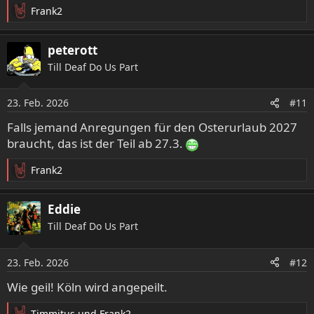
Frank2
R
e
a
peterott
k
Till Deaf Do Us Part
t
i
o
23. Feb. 2026
#11
n
e
Falls jemand Anregungen für den Osterurlaub 2027
n
braucht, das ist der Teil ab 27.3.
:
Frank2
R
e
a
Eddie
k
Till Deaf Do Us Part
t
i
o
23. Feb. 2026
#12
n
e
Wie geil! Köln wird angepeilt.
n
:
Timmitus
und
Frank2