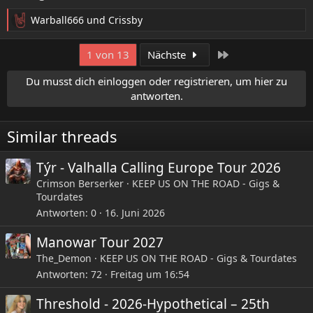
Warball666
und
Crissby
R
e
a
Letzte
1 von 13
Nächste
k
t
Du musst dich einloggen oder registrieren, um hier zu
i
antworten.
o
n
e
Similar threads
n
:
Týr - Valhalla Calling Europe Tour 2026
Crimson Berserker
KEEP US ON THE ROAD - Gigs &
Tourdates
Antworten
0
16. Juni 2026
Manowar Tour 2027
The_Demon
KEEP US ON THE ROAD - Gigs & Tourdates
Antworten
72
Freitag um 16:54
Threshold - 2026-Hypothetical – 25th