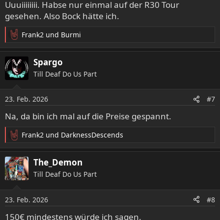
e
Uuuiiiiiiii. Habse nur einmal auf der R30 Tour
n
gesehen. Also Bock hätte ich.
:
Frank2
und
Burmi
R
e
a
Spargo
k
Till Deaf Do Us Part
t
i
o
23. Feb. 2026
#7
n
e
Na, da bin ich mal auf die Preise gespannt.
n
:
Frank2
und
DarknessDescends
R
e
a
The_Demon
k
Till Deaf Do Us Part
t
i
o
23. Feb. 2026
#8
n
e
150€ mindestens würde ich sagen.