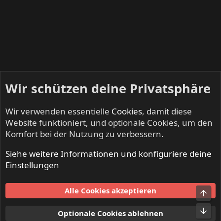
Wir schützen deine Privatsphäre
Wir verwenden essentielle
Cookies
, damit diese
Website funktioniert, und optionale Cookies, um den
Komfort bei der Nutzung zu verbessern.
Siehe weitere Informationen und konfiguriere deine
KEEP US ON THE ROAD - Gigs & Tourdates
Einstellungen
Cookies
Alle Cookies akzeptieren
Obe
Kontakt
Nutzungsbedingungen
Datenschutz
Hilfe und Impressum
Start
R
Unt
Optionale Cookies ablehnen
S
S