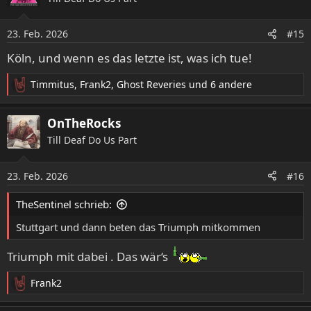
23. Feb. 2026
#15
Köln, und wenn es das letzte ist, was ich tue!
Timmitus
,
Frank2
,
Ghost Reveries
und 6 andere
R
e
a
OnTheRocks
k
Till Deaf Do Us Part
t
i
o
23. Feb. 2026
#16
n
e
TheSentinel schrieb:
n
:
Stuttgart und dann beten das Triumph mitkommen
Triumph mit dabei . Das wär‘s
Frank2
R
e