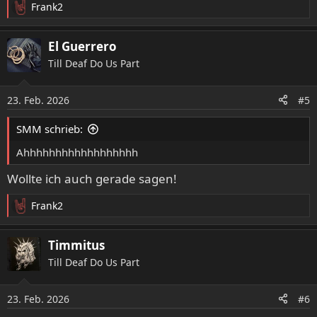
Frank2
R
e
a
El Guerrero
k
Till Deaf Do Us Part
t
i
o
23. Feb. 2026
#5
n
e
SMM schrieb:
n
:
Ahhhhhhhhhhhhhhhhhh
Wollte ich auch gerade sagen!
Frank2
R
e
a
Timmitus
k
Till Deaf Do Us Part
t
i
o
23. Feb. 2026
#6
n