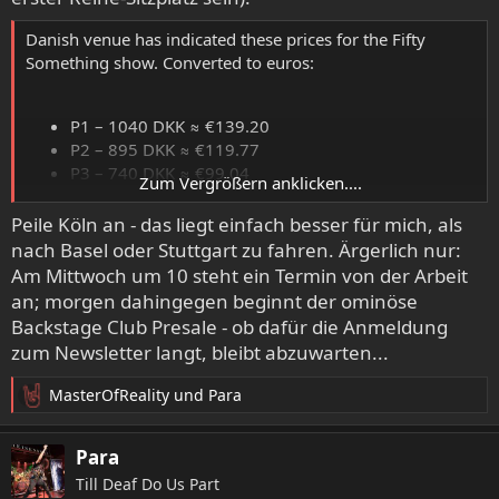
Danish venue has indicated these prices for the Fifty
Something show. Converted to euros:
P1 – 1040 DKK ≈ €139.20
P2 – 895 DKK ≈ €119.77
P3 – 740 DKK ≈ €99.04
Zum Vergrößern anklicken....
P4 – 540 DKK ≈ €72.28
Peile Köln an - das liegt einfach besser für mich, als
nach Basel oder Stuttgart zu fahren. Ärgerlich nur:
Am Mittwoch um 10 steht ein Termin von der Arbeit
an; morgen dahingegen beginnt der ominöse
Backstage Club Presale - ob dafür die Anmeldung
zum Newsletter langt, bleibt abzuwarten...
MasterOfReality
und
Para
R
e
a
Para
k
Till Deaf Do Us Part
t