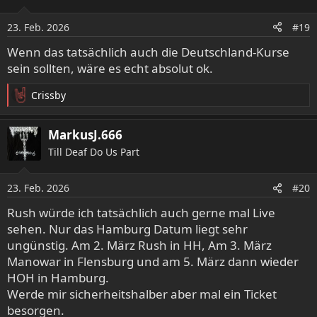
i
o
23. Feb. 2026
#19
n
e
Wenn das tatsächlich auch die Deutschland-Kurse
n
sein sollten, wäre es echt absolut ok.
:
Crissby
R
e
a
MarkusJ.666
k
Till Deaf Do Us Part
t
i
o
23. Feb. 2026
#20
n
e
Rush würde ich tatsächlich auch gerne mal Live
n
sehen. Nur das Hamburg Datum liegt sehr
:
ungünstig. Am 2. März Rush in HH, Am 3. März
Manowar in Flensburg und am 5. März dann wieder
HOH in Hamburg.
Werde mir sicherheitshalber aber mal ein Ticket
besorgen.