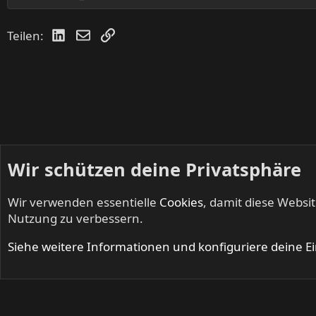
LinkedIn
E-Mail
Link
Teilen:
Wir schützen deine Privatsphäre
Wir verwenden essentielle
Cookies
, damit diese Websi
Startseite
Foren
Kleinanzeigen
DR ROCK - Musikermar
Nutzung zu verbessern.
Cookies
Siehe weitere Informationen und konfiguriere deine E