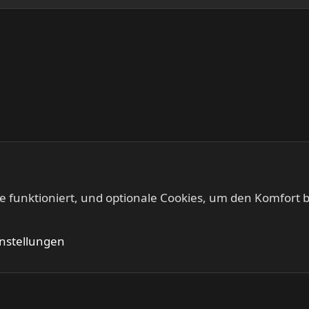
te funktioniert, und optionale Cookies, um den Komfort b
kt
Kontakt
Nutzung
instellungen
®
Community platform by XenForo
© 2010-2024 XenForo Ltd.