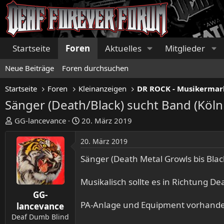
Startseite
Foren
Aktuelles
Mitglieder
Neue Beiträge
Foren durchsuchen
Startseite
Foren
Kleinanzeigen
DR ROCK - Musikermar
Sänger (Death/Black) sucht Band (Köln 
E
E
GG-lancevance
20. März 2019
r
r
s
s
20. März 2019
t
t
Sänger (Death Metal Growls bis Bl
e
e
l
l
Musikalisch sollte es in Richtung D
l
l
e
t
GG-
r
PA-Anlage und Equipment vorhand
a
lancevance
m
Deaf Dumb Blind