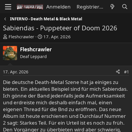
Anmelden
Registrieren
INFERNO - Death Metal & Black Metal
Sabiendas - Puppeteer of Doom 2026
E
E
Fleshcrawler
17. Apr. 2026
r
r
s
s
Fleshcrawler
t
t
Deaf Leppard
e
e
l
l
17. Apr. 2026
#1
l
l
e
t
Die deutsche Death-Metal Szene hat ja einiges zu
r
a
bieten. Ein aktuelles Beispiel sind für mich Sabiendas.
m
Ich gönne der Band jedenfalls jede Aufmerksamkeit
und erdreiste mich deshalb einfach mal, einen
eigenen Thread für die Bnd zu eröffnen. Das neue
Album ist heute erschienen und Durchlauf Nummer
2 sagt: Starkes Teil. Für ein Urteil ist es noch zu früh.
Den Vorgänger zu überbieten wird aber schwierig,