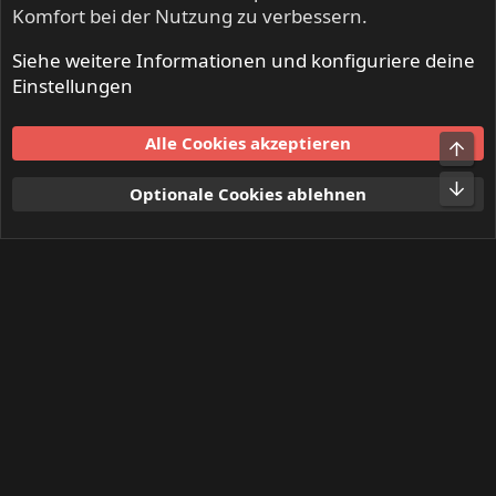
Komfort bei der Nutzung zu verbessern.
Siehe weitere Informationen und konfiguriere deine
INFERNO - Death Metal & Black Metal
Einstellungen
Cookies
Alle Cookies akzeptieren
Obe
Kontakt
Nutzungsbedingungen
Datenschutz
Hilfe und Impressum
Start
R
Unt
Optionale Cookies ablehnen
S
S
®
Community platform by XenForo
© 2010-2024 XenForo Ltd.