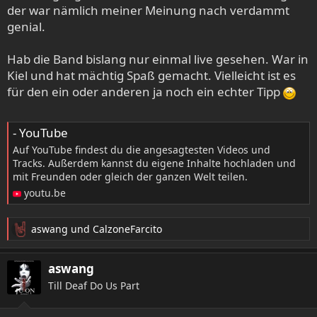
der war nämlich meiner Meinung nach verdammt
genial.
Hab die Band bislang nur einmal live gesehen. War in
Kiel und hat mächtig Spaß gemacht. Vielleicht ist es
für den ein oder anderen ja noch ein echter Tipp
- YouTube
Auf YouTube findest du die angesagtesten Videos und
Tracks. Außerdem kannst du eigene Inhalte hochladen und
mit Freunden oder gleich der ganzen Welt teilen.
youtu.be
aswang
und
CalzoneFarcito
R
e
a
aswang
k
Till Deaf Do Us Part
t
i
o