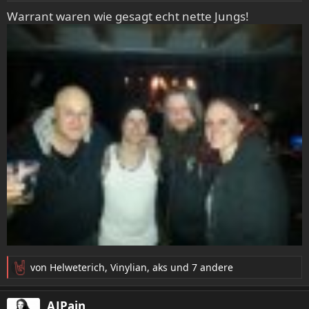
e
Warrant waren wie gesagt echt nette Jungs!
n
:
von Helweterich
,
Vinylian
,
aks
und 7 andere
R
e
a
AJPain