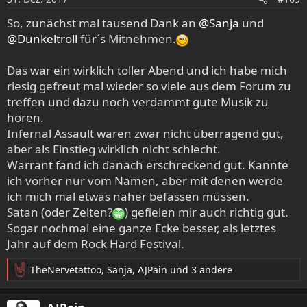
n
e
So, zunächst mal tausend Dank an
@Sanja
und
n
@Dunkeltroll
für´s Mitnehmen.
:
Das war ein wirklich toller Abend und ich habe mich
riesig gefreut mal wieder so viele aus dem Forum zu
treffen und dazu noch verdammt gute Musik zu
hören.
Infernal Assault waren zwar nicht überragend gut,
aber als Einstieg wirklich nicht schlecht.
Warrant fand ich danach erschreckend gut. Kannte
ich vorher nur vom Namen, aber mit denen werde
ich mich mal etwas näher befassen müssen.
Satan (oder Zelten?
) gefielen mir auch richtig gut.
Sogar nochmal eine ganze Ecke besser, als letztes
Jahr auf dem Rock Hard Festival.
TheNervetattoo
,
Sanja
,
AJPain
und 3 andere
R
e
a