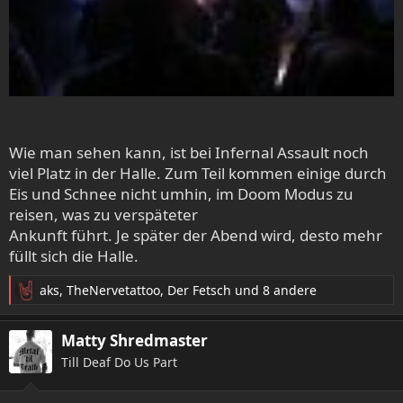
Wie man sehen kann, ist bei Infernal Assault noch
viel Platz in der Halle. Zum Teil kommen einige durch
Eis und Schnee nicht umhin, im Doom Modus zu
reisen, was zu verspäteter
Ankunft führt. Je später der Abend wird, desto mehr
füllt sich die Halle.
aks
,
TheNervetattoo
,
Der Fetsch
und 8 andere
R
e
a
Matty Shredmaster
k
Till Deaf Do Us Part
t
i
o