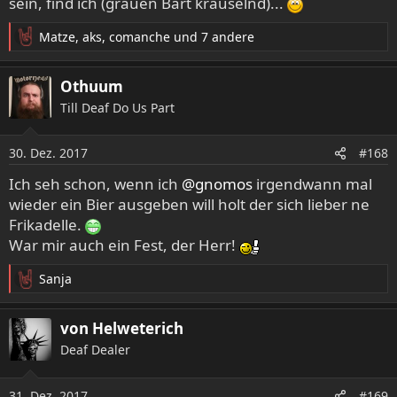
sein, find ich (grauen Bart kräuselnd)...
Matze
,
aks
,
comanche
und 7 andere
R
e
a
Othuum
k
Till Deaf Do Us Part
t
i
o
30. Dez. 2017
#168
n
e
Ich seh schon, wenn ich
@gnomos
irgendwann mal
n
wieder ein Bier ausgeben will holt der sich lieber ne
:
Frikadelle.
War mir auch ein Fest, der Herr!
Sanja
R
e
a
von Helweterich
k
Deaf Dealer
t
i
o
31. Dez. 2017
#169