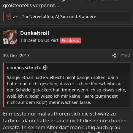
größtenteils verpennt...
aks
,
TheNervetattoo
,
AJPain
und 8 andere
R
e
a
Dunkeltroll
k
Till Deaf Do Us Part
Roadcrew
t
i
o
30. Dez. 2017
#167
n
e
gnomos schrieb:
n
:
Sänger Brian hätte vielleicht nicht bangen sollen, dann
hätte man nicht gesehen, dass er sich ne Kniescheibe auf
den Schädel getackert hat. Immer wenn ich so etwas sehe,
weiß ich wieder, wieso ich mir keine Haare (zumindest
nicht auf dem Kopf) mehr wachsen lasse.
Er müsste nur mal aufhören sich die schwarz zu
färben - dann hätte er auch nicht diesen unschönen
Ansatz. In seinem Alter darf man ruhig auch grau