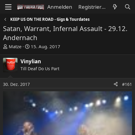
Anmelden
Registrieren
KEEP US ON THE ROAD - Gigs & Tourdates
Satan, Warrant, Infernal Assault - 29.12.
Andernach
E
E
Matze
15. Aug. 2017
r
r
s
s
Vinylian
t
t
Till Deaf Do Us Part
e
e
l
l
l
l
30. Dez. 2017
#161
e
t
r
a
m