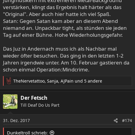
Jungmusikern mit extremeren Metal-Background
verstärken, klingt das Ergebnis halt härter als das
"Original". Aber auch hier hatte ich viel Spaß.
Satan: Gegen Satan kam aber an diesem Abend
niemand an. Unpackbar tight, als stünden sie jeden
Tag auf einer Bühne. Hohe Wiederholungsgefahr.
Das Juz in Andernach muss ich als Nachbar mal
wieder öfter besuchen. Das ging in den letzten 1-2
Jahren irgendwie unter. Am 10. Februar gastieren da
schon einmal Operation:Mindcrime.
TheNervetattoo
,
Sanja
,
AJPain
und 5 andere
R
e
a
Der Fetsch
k
Till Deaf Do Us Part
t
i
o
31. Dez. 2017
#174
n
e
Dunkeltroll schrieb:
n