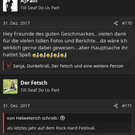
AJPain
k
Till Deaf Do Us Part
t
i
o
31. Dez. 2017
#170
n
e
Hey Freunde des guten Geschmackes...vielen dank
n
für die vielen tollen Fotos und Berichte...da wäre ich
:
wirklich gerne dabei gewesen...aber Hauptsache ihr
hattet Spaß
Sanja
,
Dunkeltroll
,
Der Fetsch
und eine weitere Person
R
e
a
Der Fetsch
k
Till Deaf Do Us Part
t
i
o
31. Dez. 2017
#171
n
e
von Helweterich schrieb:
n
:
als letztes Jahr auf dem Rock Hard Festival.