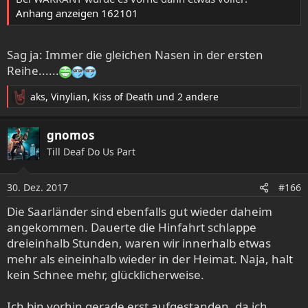
Anhang anzeigen 162101
Sag ja: Immer die gleichen Nasen in der ersten
Reihe......
aks
,
Vinylian
,
Kiss of Death
und 2 andere
R
e
a
gnomos
k
Till Deaf Do Us Part
t
i
o
30. Dez. 2017
#166
n
e
Die Saarländer sind ebenfalls gut wieder daheim
n
angekommen. Dauerte die Hinfahrt schlappe
:
dreieinhalb Stunden, waren wir innerhalb etwas
mehr als eineinhalb wieder in der Heimat. Naja, halt
kein Schnee mehr, glücklicherweise.
Ich bin vorhin gerade erst aufgestanden, da ich