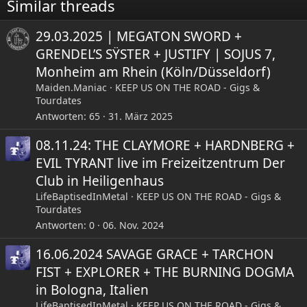
e
Similar threads
n
:
29.03.2025 | MEGATON SWORD +
GRENDEL’S SŸSTER + JUSTIFY | SOJUS 7,
Monheim am Rhein (Köln/Düsseldorf)
Maiden.Maniac
KEEP US ON THE ROAD - Gigs &
Tourdates
Antworten
65
31. März 2025
08.11.24: THE CLAYMORE + HARDNBERG +
EVIL TYRANT live im Freizeitzentrum Der
Club in Heiligenhaus
LifeBaptisedInMetal
KEEP US ON THE ROAD - Gigs &
Tourdates
Antworten
0
06. Nov. 2024
16.06.2024 SAVAGE GRACE + TARCHON
FIST + EXPLORER + THE BURNING DOGMA
in Bologna, Italien
LifeBaptisedInMetal
KEEP US ON THE ROAD - Gigs &