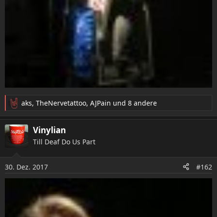
aks
,
TheNervetattoo
,
AJPain
und 8 andere
R
e
a
Vinylian
k
Till Deaf Do Us Part
t
i
o
30. Dez. 2017
#162
n
e
n
: