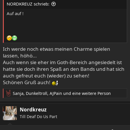
e
NORDKREUZ schrieb:
n
:
Auf auf !
Ich werde noch etwas meinen Charme spielen
lassen, höhö...
Auch wenn sie eher im Goth-Bereich angesiedelt ist
hatte sie doch ihren Spaß an den Bands und hat sich
auch gefreut euch (wieder) zu sehen!
Schönen Gruß auch!
Sanja
,
Dunkeltroll
,
AJPain
und eine weitere Person
R
e
a
Nordkreuz
k
Till Deaf Do Us Part
t
i
o