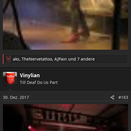
aks
,
TheNervetattoo
,
AJPain
und 7 andere
R
e
a
Vinylian
k
Till Deaf Do Us Part
t
i
o
30. Dez. 2017
#163
n
e
n
: