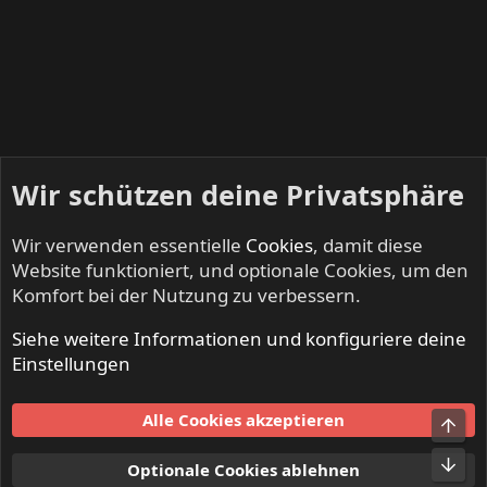
Wir schützen deine Privatsphäre
Wir verwenden essentielle
Cookies
, damit diese
Website funktioniert, und optionale Cookies, um den
Komfort bei der Nutzung zu verbessern.
Siehe weitere Informationen und konfiguriere deine
KEEP US ON THE ROAD - Gigs & Tourdates
Einstellungen
Cookies
Alle Cookies akzeptieren
Kontakt
Nutzungsbedingungen
Datenschutz
Hilfe und Impressum
Start
R
Optionale Cookies ablehnen
S
S