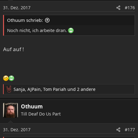
o
31. Dez. 2017
#176
n
e
Othuum schrieb:
n
:
Noch nicht, ich arbeite dran.
Auf auf !
Sanja
,
AJPain
,
Tom Pariah
und 2 andere
R
e
a
Othuum
k
Till Deaf Do Us Part
t
i
o
31. Dez. 2017
#177
n