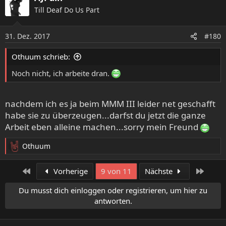
k
Till Deaf Do Us Part
t
i
o
31. Dez. 2017
#180
n
e
Othuum schrieb:
n
:
Noch nicht, ich arbeite dran.
nachdem ich es ja beim MMM III leider net geschafft
habe sie zu überzeugen...darfst du jetzt die ganze
Arbeit eben alleine machen...sorry mein Freund
Othuum
R
e
a
Erste
Letzte
Vorherige
9 von 11
Nächste
k
t
Du musst dich einloggen oder registrieren, um hier zu
i
antworten.
o
n