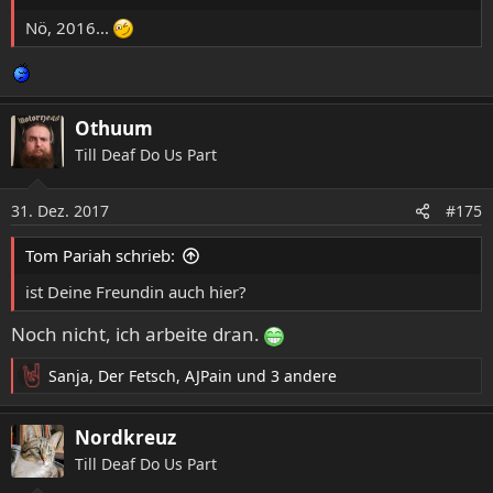
:
Nö, 2016...
Othuum
Till Deaf Do Us Part
31. Dez. 2017
#175
Tom Pariah schrieb:
ist Deine Freundin auch hier?
Noch nicht, ich arbeite dran.
Sanja
,
Der Fetsch
,
AJPain
und 3 andere
R
e
a
Nordkreuz
k
Till Deaf Do Us Part
t
i