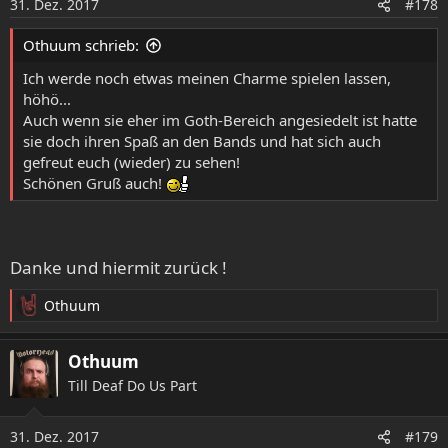
31. Dez. 2017
#178
n
e
Othuum schrieb:
n
:
Ich werde noch etwas meinen Charme spielen lassen,
höhö...
Auch wenn sie eher im Goth-Bereich angesiedelt ist hatte
sie doch ihren Spaß an den Bands und hat sich auch
gefreut euch (wieder) zu sehen!
Schönen Gruß auch!
Danke und hiermit zurück !
Othuum
R
e
a
Othuum
k
Till Deaf Do Us Part
t
i
o
31. Dez. 2017
#179
n