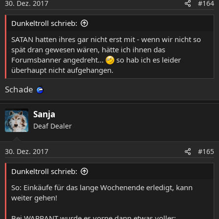
30. Dez. 2017
#164
n
e
Dunkeltroll schrieb:
n
:
SATAN hatten ihres gar nicht erst mit - wenn wir nicht so
spät dran gewesen wären, hätte ich ihnen das
Forumsbanner angedreht...
so hab ich es leider
überhaupt nicht aufgehangen.
Schade
Sanja
Deaf Dealer
30. Dez. 2017
#165
Dunkeltroll schrieb:
So: Einkäufe für das lange Wochenende erledigt, kann
weiter gehen!
Bei WARRANT wurde es vorne dann etwas voller: