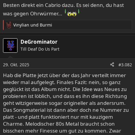
Besten direkt ein Cabrio dazu. Es sei denn, du hast
was gegen Ohrwürmer...
Vinylian
und
Burmi
R
e
a
DeGrominator
k
Till Deaf Do Us Part
t
i
o
29. Okt. 2025
#3.082
n
e
Hab die Platte jetzt über der das Jahr verteilt immer
n
wieder mal aufgelegt. Finales Fazit: nein, so ganz
:
geglückt ist das Album nicht. Die Idee was Neues zu
probieren ist löblich, und dass es ihn diese Richtung
geht witzigerweise sogar origineller als andersrum.
Das Songmaterial ist dann aber doch ne Nummer zu
platt - und platt funktioniert nur mit kauzigem
Charme. Melodischer 80s Metal braucht schon
bisschen mehr Finesse um gut zu kommen. Zwar