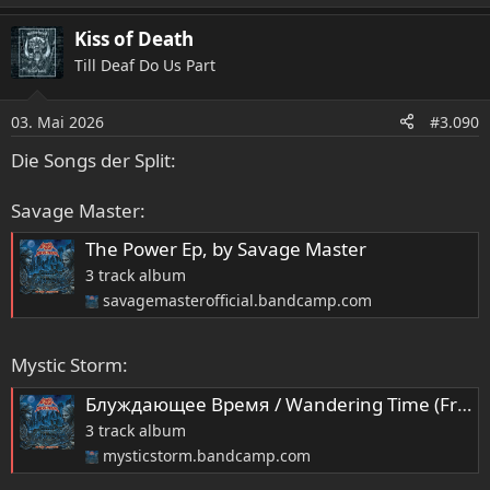
e
a
Kiss of Death
k
Till Deaf Do Us Part
t
i
o
03. Mai 2026
#3.090
n
e
Die Songs der Split:
n
:
Savage Master:
The Power Ep, by Savage Master
3 track album
savagemasterofficial.bandcamp.com
Mystic Storm:
Блуждающее Время / Wandering Time (From split with Savage Master), by MYSTIC STORM
3 track album
mysticstorm.bandcamp.com