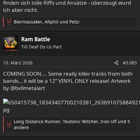
finden sich tolle Riffs und Ansätze - überzeugt wurd
ich aber nicht.
Biermassaker
,
Altphil
und
Petzi
R
e
a
Ram Battle
k
Till Deaf Do Us Part
t
i
o
10. März 2026
#3.083
n
e
COMING SOON…. Some really killer tracks from both
n
bands… it will be a 12” VINYL ONLY release! Artwork
:
by @bvllmetalart
Long Distance Runner
,
Teutonic Witcher
,
Iron Ulf
und 5
R
andere
e
a