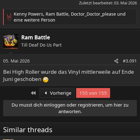
Zuletzt bearbeitet:
03. Mai 2026
Kenny Powers
,
Ram Battle
,
Doctor_Doctor_please
und
R
eine weitere Person
e
a
Ram Battle
k
t
Till Deaf Do Us Part
i
o
05. Mai 2026
n
#3.091
e
Bei High Roller wurde das Vinyl mittlerweile auf Ende
n
Juni geschoben
:
Erste
Vorherige
155 von 155
Du musst dich einloggen oder registrieren, um hier zu
antworten.
Similar threads