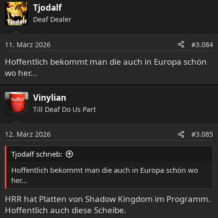
Tjodalf
k
t
Deaf Dealer
i
o
11. März 2026
n
#3.084
e
Hoffentlich bekommt man die auch in Europa schön
n
wo her...
:
Vinylian
Till Deaf Do Us Part
12. März 2026
#3.085
Tjodalf schrieb:
Hoffentlich bekommt man die auch in Europa schön wo
her...
HRR hat Platten von Shadow Kingdom im Programm.
Hoffentlich auch diese Scheibe.