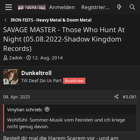
Anmelden
Registrieren
IRON FISTS - Heavy Metal & Doom Metal
SAVAGE MASTER - Those Who Hunt At
Night (05.08.2022-Shadow Kingdom
Records)
E
E
Zadok
12. Aug. 2014
r
r
s
s
Dunkeltroll
t
t
Till Deaf Do Us Part
Roadcrew
e
e
l
l
l
l
08. Apr. 2025
#3.081
e
t
Vinylian schrieb:
r
a
m
Wohlfühl- Sommer-Musik vom Feinsten und ich kriege
nicht genug davon.
Bestell dir mal die Harem Scarem vor - und am