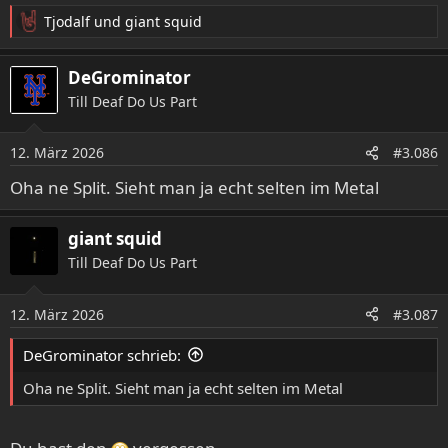
Tjodalf
und
giant squid
R
e
a
DeGrominator
k
Till Deaf Do Us Part
t
i
o
12. März 2026
#3.086
n
e
Oha ne Split. Sieht man ja echt selten im Metal
n
:
giant squid
Till Deaf Do Us Part
12. März 2026
#3.087
DeGrominator schrieb:
Oha ne Split. Sieht man ja echt selten im Metal