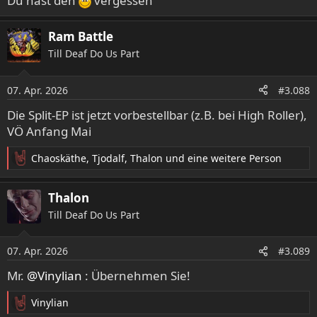
Du hast den
vergessen
Ram Battle
Till Deaf Do Us Part
07. Apr. 2026
#3.088
Die Split-EP ist jetzt vorbestellbar (z.B. bei High Roller),
VÖ Anfang Mai
Chaoskäthe
,
Tjodalf
,
Thalon
und eine weitere Person
R
e
a
Thalon
k
Till Deaf Do Us Part
t
i
o
07. Apr. 2026
#3.089
n
e
Mr.
@Vinylian
: Übernehmen Sie!
n
:
Vinylian
R