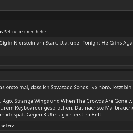
ins Set zu nehmen hehe
ig in Nierstein am Start. U.a. über Tonight He Grins Ag
das erste mal, dass ich Savatage Songs live höre. Jetzt bi
s. Ago, Strange Wings und When The Crowds Are Gone w
t eurem Keyboarder gesprochen. Das nächste Mal brauch
lich spät. Gegen 3 Uhr lag ich erst im Bett.
ndkerz