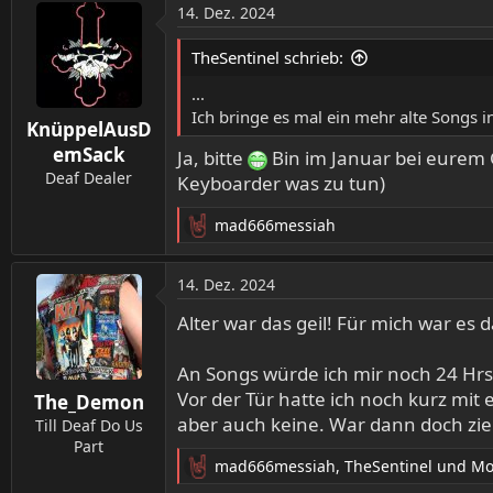
a
14. Dez. 2024
k
t
TheSentinel schrieb:
i
o
...
n
Ich bringe es mal ein mehr alte Songs 
KnüppelAusD
e
n
emSack
Ja, bitte
Bin im Januar bei eurem G
:
Deaf Dealer
Keyboarder was zu tun)
mad666messiah
R
e
a
14. Dez. 2024
k
t
Alter war das geil! Für mich war es 
i
o
An Songs würde ich mir noch 24 Hr
n
Vor der Tür hatte ich noch kurz mi
The_Demon
e
aber auch keine. War dann doch ziem
n
Till Deaf Do Us
:
Part
mad666messiah
,
TheSentinel
und
Mo
R