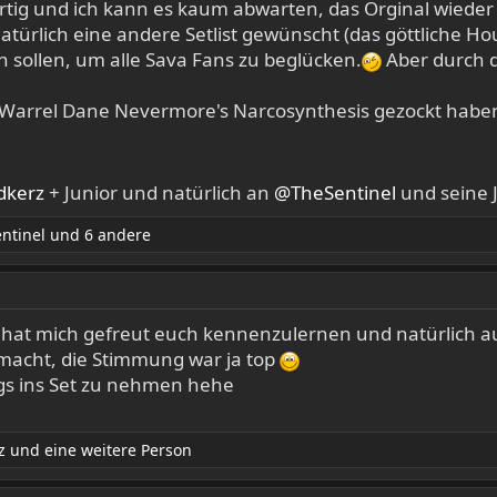
rtig und ich kann es kaum abwarten, das Orginal wieder
natürlich eine andere Setlist gewünscht (das göttliche H
 sollen, um alle Sava Fans zu beglücken.
Aber durch d
arrel Dane Nevermore's Narcosynthesis gezockt haben
kerz
+ Junior und natürlich an
@TheSentinel
und seine 
ntinel
und 6 andere
 hat mich gefreut euch kennenzulernen und natürlich au
emacht, die Stimmung war ja top
ngs ins Set zu nehmen hehe
z
und eine weitere Person