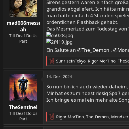
t
Sirens gestern waren einfach großa
i
grandios abgeliefert. Ich hätte mir 
o
man hätte einfach 4 Stunden spielen
n
ordentlichen Flashback gehabt.
mad666messi
e
Das Mesmerized zum Todestag von W
n
ah
:
Till Deaf Do Us
Part
Ein Salute an
@The_Demon
,
@Mond
SunriseInTokyo
,
Rigor MorTino
,
TheSe
R
e
a
14. Dez. 2024
k
t
So nun bin ich auch wieder daheim,
i
Mir hat es zumindest riesig Spaß g
o
Ich bringe es mal ein mehr alte So
n
TheSentinel
e
n
Till Deaf Do Us
Rigor MorTino
,
The_Demon
,
Mondker
:
Part
R
e