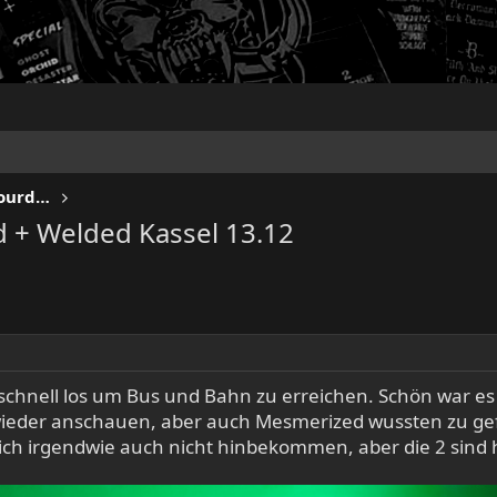
KEEP US ON THE ROAD - Gigs & Tourdates
d + Welded Kassel 13.12
 schnell los um Bus und Bahn zu erreichen. Schön war 
 wieder anschauen, aber auch Mesmerized wussten zu gef
 ich irgendwie auch nicht hinbekommen, aber die 2 sind