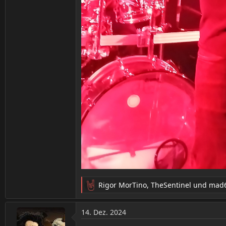
Rigor MorTino
,
TheSentinel
und
mad6
R
e
a
14. Dez. 2024
k