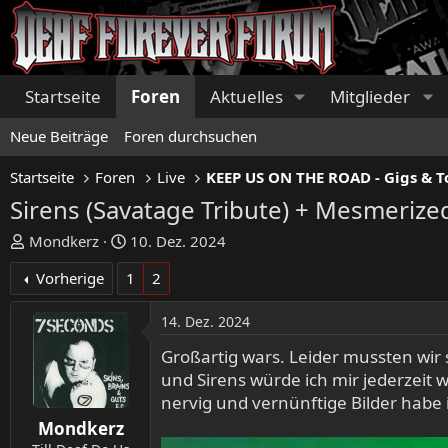
Startseite
Foren
Aktuelles
Mitglieder
Neue Beiträge
Foren durchsuchen
Startseite
Foren
Live
Sirens (Savatage Tribute) + Mesmerize
E
E
Mondkerz
10. Dez. 2024
r
r
Vorherige
1
2
s
s
t
t
14. Dez. 2024
e
e
l
l
Großartig wars. Leider mussten wir
l
l
und Sirens würde ich mir jederzeit
e
t
nervig und vernünftige Bilder habe
r
a
Mondkerz
m