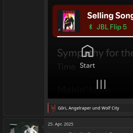
G0ri
,
Angelraper
und
Wolf City
R
e
a
25. Apr. 2025
k
t