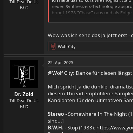
Till Deaf Do Us
neuen Synthesizers-Technologie auspro
Part
bringt 1978 "Chase" raus und als Folge 
aus "experimenteller" Disco Music, Kos
Prise der typischen örtlichen Pop-Sensib
dominantem, robotischem Bassdrum und 
Wow was ich sehe das ja jetzt erst 
eher melancolisch), oft mit starkem Ak
entweder zu House, Euro Dance oder ver
Wolf City
R
und Synthwave die Musik für das Indie
e
a
Wie gesagt, es gibt verschiedene Stilri
25. Apr. 2025
k
Vamos A La Playa, die wohl jeder schon 
t
@Wolf City
: Danke für diesen längst
Systematic und Kano - Ikeya Seki (den 
i
oder Art Fine - Dark Silence. Und ja, m
o
Mich spricht ja die dunkle, dramati
n
diesem Thread empfohlene Sampler "T
Jetzt will ich nicht alles verlinken, es
Dr. Zoid
e
Aber grundsätzlich, wenn du damit nich
Kandidaten für den ultimativen Sa
n
Till Deaf Do Us
:
Part
- YouTube
Stereo
- Somewhere In The Night (
Auf YouTube findest du die angesagtes
sind...]
Inhalte hochladen und mit Freunden ode
B.W.H.
- Stop (1983):
https://www.y
www.youtube.com