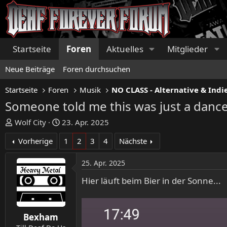
Startseite
Foren
Aktuelles
Mitglieder
Neue Beiträge
Foren durchsuchen
Startseite
Foren
Musik
NO CLASS - Alternative & Indi
Someone told me this was just a dance 
E
E
Wolf City
23. Apr. 2025
r
r
Vorherige
1
2
3
4
Nächste
s
s
t
t
25. Apr. 2025
e
e
l
l
Hier läuft beim Bier in der Sonne...
l
l
e
t
r
a
Bexham
m