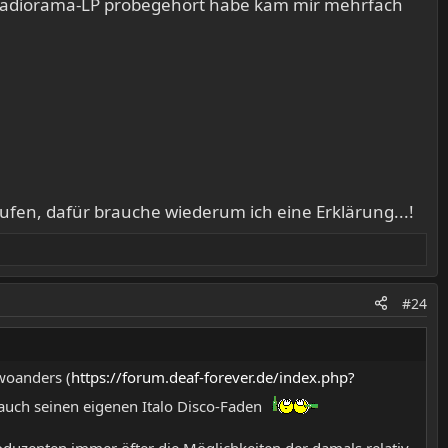
ine Radiorama-LP probegehört habe kam mir mehrfach
ufen, dafür brauche wiederum ich eine Erklärung...!
#24
 woanders (
https://forum.deaf-forever.de/index.php?
 auch seinen eigenen Italo Disco-Faden
roduzenten immer öfter die Möglichkeiten der damals relativ