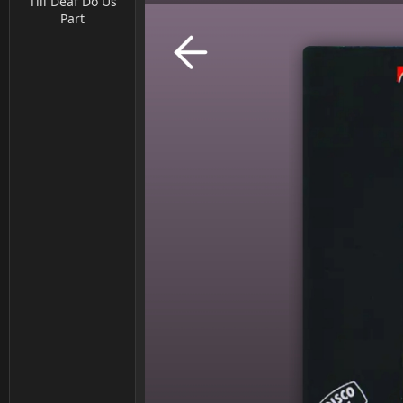
Till Deaf Do Us
Part