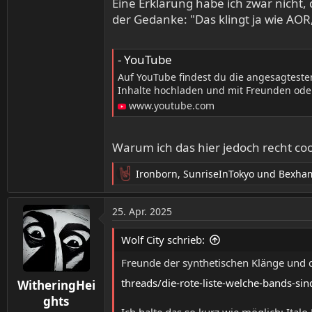
Eine Erklärung habe ich zwar nicht,
Warum?
der Gedanke: "Das klingt ja wie AOR
Ernst gemeinte Frage
- YouTube
Auf YouTube findest du die angesagtest
Inhalte hochladen und mit Freunden oder
www.youtube.com
Warum ich das hier jedoch recht coo
Ironborn
,
SunriseInTokyo
und
Bexha
R
e
a
25. Apr. 2025
k
t
Wolf City schrieb:
i
o
Freunde der synthetischen Klänge und d
n
threads/die-rote-liste-welche-bands-si
WitheringHei
e
n
ghts
:
Ich halte das so kurz wie möglich: Ital