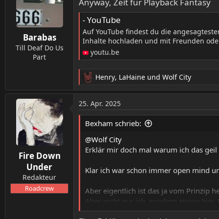
Anyway, Zeit für Playback Fantasy
i
o
- YouTube
n
Auf YouTube findest du die angesagtest
Barabas
e
Inhalte hochladen und mit Freunden oder
n
Till Deaf Do Us
youtu.be
:
Part
Henry
,
LaHaine
und
Wolf City
R
e
a
25. Apr. 2025
k
t
Bexham schrieb:
i
o
@Wolf City
n
Erklär mir doch mal warum ich das geil 
Fire Down
e
n
Under
Klar ich war schon immer open mind u
:
Redakteur
Roadcrew
Aber eigentlich ist das ja vom Prinzip 
Aber nicht nur ich, sondern einige hier, 