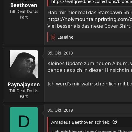
https://evilgreed.net/collections/blood
Beethoven
Till Deaf Do Us
Hab mir hier mal das Starspawn Shir
Part
https://holymountainprinting.com/co
Viel besser als das neue Cover Shirt.
LaHaine
R
e
a
05. Okt. 2019
k
t
Kleines Update zum neuen Album, wei
i
pendelt es sich in dieser Hinsicht i
o
n
Ich werd's mir wahrscheinlich mit L
Paynajaynen
e
n
Till Deaf Do Us
:
Part
06. Okt. 2019
D
Amadeus Beethoven schrieb:
Hab mir hier mal das Starspawn Shirt ge