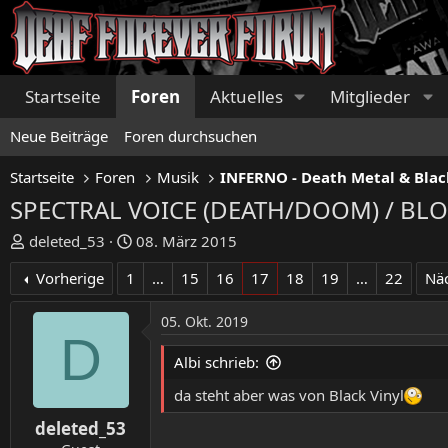
Startseite
Foren
Aktuelles
Mitglieder
Neue Beiträge
Foren durchsuchen
Startseite
Foren
Musik
INFERNO - Death Metal & Blac
SPECTRAL VOICE (DEATH/DOOM) / BL
E
E
deleted_53
08. März 2015
r
r
Vorherige
1
…
15
16
17
18
19
…
22
Nä
s
s
t
t
05. Okt. 2019
e
e
D
l
l
Albi schrieb:
l
l
e
t
da steht aber was von Black Vinyl
r
a
deleted_53
m