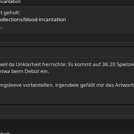
incantation
t geholt:
llections/blood-incantation
..
l da Unklarheit herrschte: Es kommt auf 36:20 Spielzeit
n etwa beim Debüt ein.
ongsleeve vorbestellen, irgendwie gefällt mir das Artwo
holt: