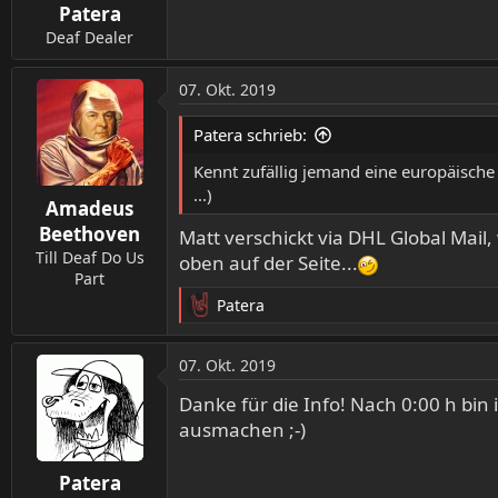
Patera
e
n
Deaf Dealer
:
07. Okt. 2019
Patera schrieb:
Kennt zufällig jemand eine europäische B
...)
Amadeus
Beethoven
Matt verschickt via DHL Global Mail
Till Deaf Do Us
oben auf der Seite...
Part
Patera
R
e
a
07. Okt. 2019
k
t
Danke für die Info! Nach 0:00 h bin
i
ausmachen ;-)
o
n
Patera
e