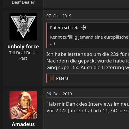
n
Deaf Dealer
:
07. Okt. 2019
Patera schrieb:
Kennt zufällig jemand eine europäische B
...)
unholy-force
Till Deaf Do Us
Ich habe letztens so um die 23$ für
Part
Nachdem die gepackt wurde habe i
Ging super fix. Auch die Lieferung w
Patera
R
e
a
06. Dez. 2019
k
t
Hab mir Dank des Interviews im ne
i
Vor 2 1/2 Jahren hab ich 11,74€ bezah
o
n
Amadeus
e