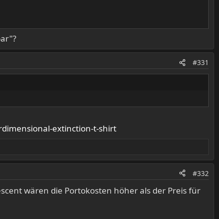
bar"?
#331
erdimensional-extinction-t-shirt
#332
escent wären die Portokosten höher als der Preis für