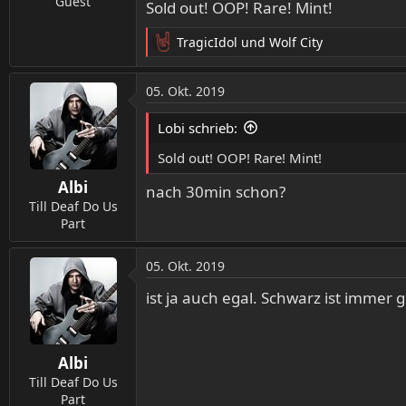
Guest
Sold out! OOP! Rare! Mint!
TragicIdol
und
Wolf City
R
e
a
05. Okt. 2019
k
t
Lobi schrieb:
i
o
Sold out! OOP! Rare! Mint!
n
Albi
e
nach 30min schon?
n
Till Deaf Do Us
:
Part
05. Okt. 2019
ist ja auch egal. Schwarz ist immer
Albi
Till Deaf Do Us
Part