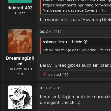
https://holymountainprinting.com/colle
deleted_402
Viel besser als das neue Cover Shirt...
Guest
Ich würde mir ja das "Hovering Lifel
06. Okt. 2019
salamander81 schrieb:
Ich würde mir ja das "Hovering Lifeless
DreamingInR
ed
Bei Evil Greed gibt es auch ein paar 
Till Deaf Do Us
Part
deleted_402
R
e
a
07. Okt. 2019
k
t
Kennt zufällig jemand eine europäisc
i
die eigentliche LP ...)
o
n