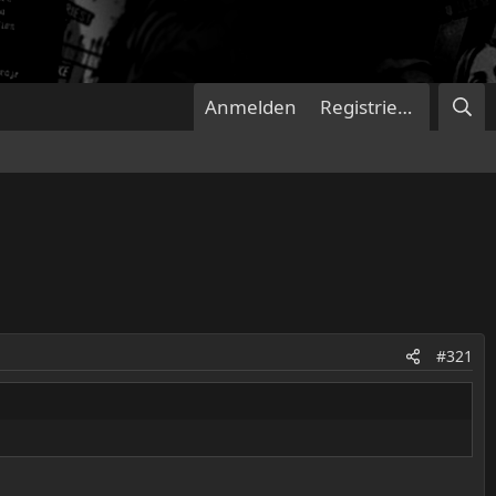
Anmelden
Registrieren
#321