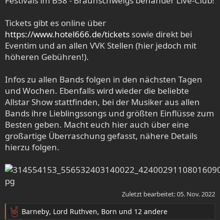
Festivals im B58 - Braunschweigs behänder Live-Club!
Tickets gibt es online über
https://www.hotel666.de/tickets
sowie direkt bei
Eventim und an allen VVK Stellen (hier jedoch mit
höheren Gebühren!).
Infos zu allen Bands folgen in den nächsten Tagen
und Wochen. Ebenfalls wird wieder die beliebte
Allstar Show stattfinden, bei der Musiker aus allen
Bands ihre Lieblingssongs und größten Einflüsse zum
Besten geben. Macht euch hier auch über eine
großartige Überraschung gefasst, nähere Details
hierzu folgen.
Zuletzt bearbeitet:
05. Nov. 2022
Barneby
,
Lord Ruthven
,
Born
und 12 andere
R