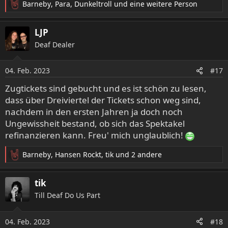
Barneby
,
Para
,
Dunkeltroll
und eine weitere Person
R
e
a
LJP
k
Deaf Dealer
t
i
o
04. Feb. 2023
#17
n
e
Zugtickets sind gebucht und es ist schön zu lesen,
n
dass über Dreiviertel der Tickets schon weg sind,
:
nachdem in den ersten Jahren ja doch noch
Ungewissheit bestand, ob sich das Spektakel
refinanzieren kann. Freu' mich unglaublich!
Barneby
,
Hansen Rockt
,
tik
und 2 andere
R
e
a
tik
k
Till Deaf Do Us Part
t
i
o
04. Feb. 2023
#18
n