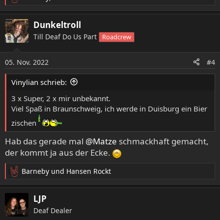
R
e
a
Dunkeltroll
k
Till Deaf Do Us Part
Roadcrew
t
i
o
05. Nov. 2022
#4
n
e
Vinylian schrieb:
n
:
3 x Super, 2 x mir unbekannt.
Viel Spaß in Braunschweig, ich werde in Duisburg ein Bier
zischen
Hab das gerade mal
@Matze
schmackhaft gemacht,
der kommt ja aus der Ecke.
Barneby
und
Hansen Rockt
R
e
a
LJP
k
Deaf Dealer
t