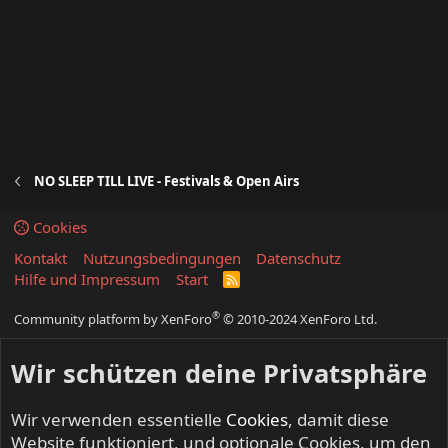
NO SLEEP TILL LIVE - Festivals & Open Airs
Cookies
Kontakt
Nutzungsbedingungen
Datenschutz
Hilfe und Impressum
Start
R
S
S
®
Community platform by XenForo
© 2010-2024 XenForo Ltd.
Wir schützen deine Privatsphäre
Wir verwenden essentielle
Cookies
, damit diese
Website funktioniert, und optionale Cookies, um den