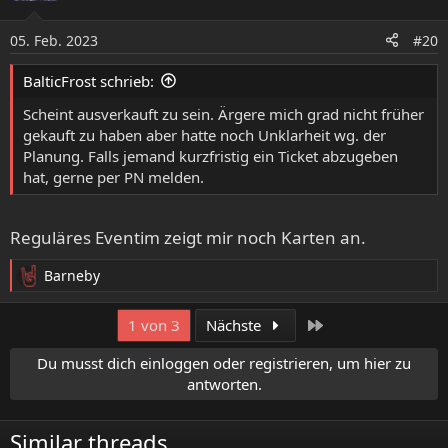
i
o
05. Feb. 2023
#20
n
e
BalticFrost schrieb:
n
:
Scheint ausverkauft zu sein. Ärgere mich grad nicht früher
gekauft zu haben aber hatte noch Unklarheit wg. der
Planung. Falls jemand kurzfristig ein Ticket abzugeben
hat, gerne per PN melden.
Reguläres Eventim zeigt mir noch Karten an.
Barneby
R
e
a
Letzte
1 von 3
Nächste
k
t
Du musst dich einloggen oder registrieren, um hier zu
i
antworten.
o
n
e
Similar threads