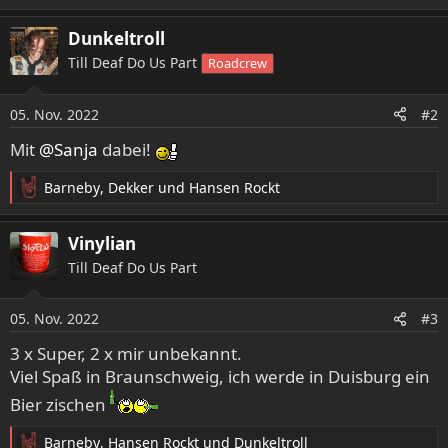
e
a
Dunkeltroll
k
Till Deaf Do Us Part
Roadcrew
t
i
o
05. Nov. 2022
#2
n
e
Mit
@Sanja
dabei!
n
:
Barneby
,
Dekker
und
Hansen Rockt
R
e
a
Vinylian
k
Till Deaf Do Us Part
t
i
o
05. Nov. 2022
#3
n
e
3 x Super, 2 x mir unbekannt.
n
Viel Spaß in Braunschweig, ich werde in Duisburg ein
:
Bier zischen
Barneby
,
Hansen Rockt
und
Dunkeltroll