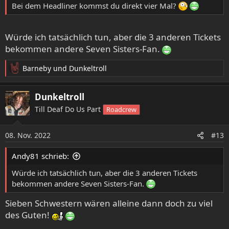
:
Bei dem Headliner kommst du direkt vier Mal?
Würde ich tatsächlich tun, aber die 3 anderen Tickets
bekommen andere Seven Sisters-Fan.
Barneby
und
Dunkeltroll
R
e
a
Dunkeltroll
k
Till Deaf Do Us Part
Roadcrew
t
i
o
08. Nov. 2022
#13
n
e
Andy81 schrieb:
n
:
Würde ich tatsächlich tun, aber die 3 anderen Tickets
bekommen andere Seven Sisters-Fan.
Sieben Schwestern wären alleine dann doch zu viel
des Guten!