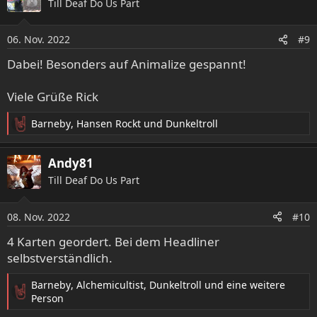
Till Deaf Do Us Part
t
i
o
06. Nov. 2022
#9
n
e
Dabei! Besonders auf Animalize gespannt!
n
:
Viele Grüße Rick
Barneby
,
Hansen Rockt
und
Dunkeltroll
R
e
a
Andy81
k
Till Deaf Do Us Part
t
i
o
08. Nov. 2022
#10
n
e
4 Karten geordert. Bei dem Headliner
n
selbstverständlich.
:
Barneby
,
Alchemicultist
,
Dunkeltroll
und eine weitere
R
Person
e