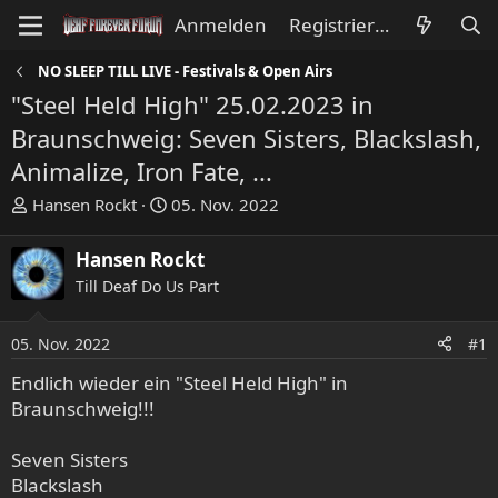
Anmelden
Registrieren
NO SLEEP TILL LIVE - Festivals & Open Airs
"Steel Held High" 25.02.2023 in
Braunschweig: Seven Sisters, Blackslash,
Animalize, Iron Fate, ...
E
E
Hansen Rockt
05. Nov. 2022
r
r
s
s
Hansen Rockt
t
t
Till Deaf Do Us Part
e
e
l
l
l
l
05. Nov. 2022
#1
e
t
Endlich wieder ein "Steel Held High" in
r
a
Braunschweig!!!
m
Seven Sisters
Blackslash