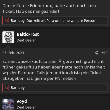
e
Danke für die Erinnerung, hatte auch noch kein
n
Ticket. Hab das mal geändert.
:
Barneby
,
Dunkeltroll
,
Para
und eine weitere Person
R
e
a
BalticFrost
k
Deaf Dealer
t
i
o
05. Feb. 2023
#19
n
e
Scheint ausverkauft zu sein. Ärgere mich grad nicht
n
früher gekauft zu haben aber hatte noch Unklarheit
:
wg. der Planung. Falls jemand kurzfristig ein Ticket
abzugeben hat, gerne per PN melden.
Barneby
R
e
a
voyd
k
Deaf Dealer
t