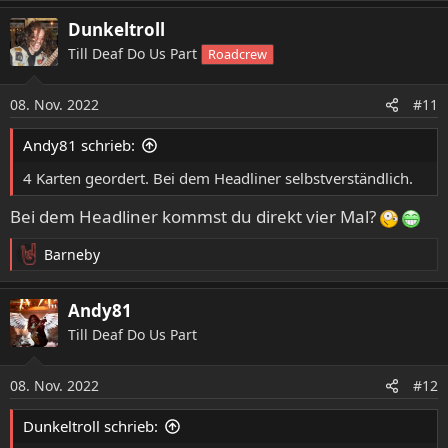
a
Dunkeltroll
k
t
Till Deaf Do Us Part
Roadcrew
i
o
08. Nov. 2022
n
#11
e
n
Andy81 schrieb:
:
4 Karten geordert. Bei dem Headliner selbstverständlich.
Bei dem Headliner kommst du direkt vier Mal?
Barneby
R
e
a
Andy81
k
Till Deaf Do Us Part
t
i
o
08. Nov. 2022
#12
n
e
Dunkeltroll schrieb:
n