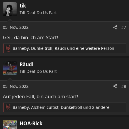
a
tik
k
Till Deaf Do Us Part
t
i
o
05. Nov. 2022
#7
n
e
Geil, da bin ich am Start!
n
:
Barneby
,
Dunkeltroll
,
Räudi
und eine weitere Person
R
e
a
Räudi
k
Till Deaf Do Us Part
t
i
o
05. Nov. 2022
#8
n
e
Auf jeden Fall, bin auch am start!
n
:
Barneby
,
Alchemicultist
,
Dunkeltroll
und 2 andere
R
e
a
HOA-Rick
k