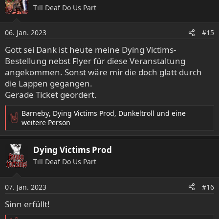
k
Till Deaf Do Us Part
t
i
o
06. Jan. 2023
#15
n
e
Gott sei Dank ist heute meine Dying Victims-
n
Bestellung nebst Flyer für diese Veranstaltung
:
angekommen. Sonst wäre mir die doch glatt durch
die Lappen gegangen.
Gerade Ticket geordert.
Barneby
,
Dying Victims Prod
,
Dunkeltroll
und eine
R
weitere Person
e
a
Dying Victims Prod
k
t
Till Deaf Do Us Part
i
o
07. Jan. 2023
n
#16
e
Sinn erfüllt!
n
: