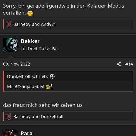
Sorry, bin gerade irgendwie in den Kalauer-Modus
verfallen.
Barneby
und
Andy81
R
e
a
Dekker
k
Till Deaf Do Us Part
t
i
o
09. Nov. 2022
#14
n
e
Dunkeltroll schrieb:
n
:
Mit
@Sanja
dabei!
das freut mich sehr, wir sehen us
Barneby
und
Dunkeltroll
R
e
a
Para