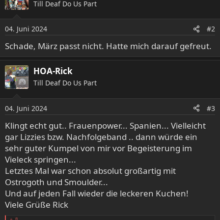
Till Deaf Do Us Part
t
i
o
04. Juni 2024
#2
n
e
Schade, März passt nicht. Hatte mich darauf gefreut.
n
:
HOA-Rick
Till Deaf Do Us Part
04. Juni 2024
#3
Klingt echt gut.. Frauenpower... Spanien... Vielleicht
gar Lizzies bzw. Nachfolgeband .. dann würde ein
sehr guter Kumpel von mir vor Begeisterung im
Vieleck springen...
Letztes Mal war schon absolut großartig mit
Ostrogoth und Smoulder...
Und auf jeden Fall wieder die leckeren Kuchen!
Viele Grüße Rick