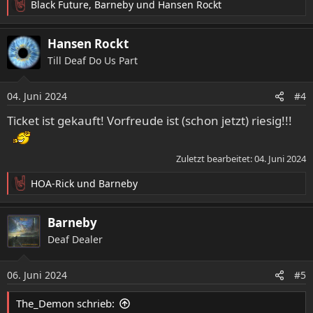
Black Future
,
Barneby
und
Hansen Rockt
R
e
a
Hansen Rockt
k
Till Deaf Do Us Part
t
i
o
04. Juni 2024
#4
n
e
Ticket ist gekauft! Vorfreude ist (schon jetzt) riesig!!!
n
:
Zuletzt bearbeitet:
04. Juni 2024
HOA-Rick
und
Barneby
R
e
a
Barneby
k
Deaf Dealer
t
i
o
06. Juni 2024
#5
n
e
The_Demon schrieb:
n