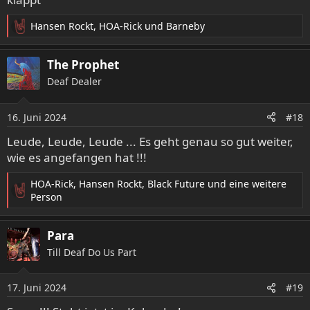
:
Hansen Rockt
,
HOA-Rick
und
Barneby
R
e
a
The Prophet
k
Deaf Dealer
t
i
o
16. Juni 2024
#18
n
e
Leude, Leude, Leude ... Es geht genau so gut weiter,
n
wie es angefangen hat !!!
:
HOA-Rick
,
Hansen Rockt
,
Black Future
und eine weitere
R
Person
e
a
Para
k
t
Till Deaf Do Us Part
i
o
17. Juni 2024
n
#19
e