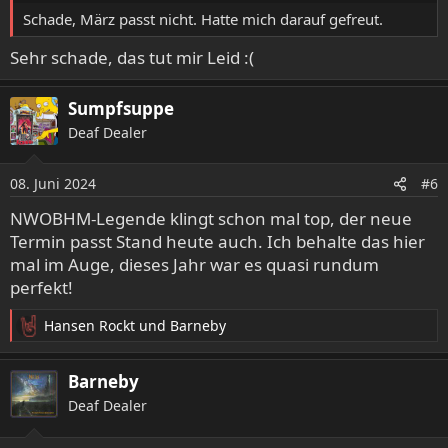
:
Schade, März passt nicht. Hatte mich darauf gefreut.
Sehr schade, das tut mir Leid :(
Sumpfsuppe
Deaf Dealer
08. Juni 2024
#6
NWOBHM-Legende klingt schon mal top, der neue
Termin passt Stand heute auch. Ich behalte das hier
mal im Auge, dieses Jahr war es quasi rundum
perfekt!
Hansen Rockt
und
Barneby
R
e
a
Barneby
k
Deaf Dealer
t
i
o