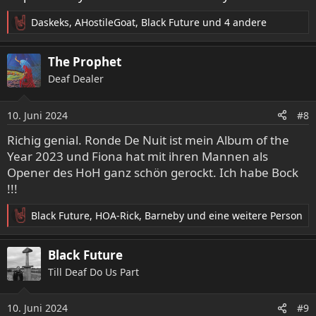
Daskeks
,
AHostileGoat
,
Black Future
und 4 andere
R
e
a
The Prophet
k
Deaf Dealer
t
i
o
10. Juni 2024
#8
n
e
Richig genial. Ronde De Nuit ist mein Album of the
n
Year 2023 und Fiona hat mit ihren Mannen als
:
Opener des HoH ganz schön gerockt. Ich habe Bock
!!!
Black Future
,
HOA-Rick
,
Barneby
und eine weitere Person
R
e
a
Black Future
k
Till Deaf Do Us Part
t
i
o
10. Juni 2024
#9
n