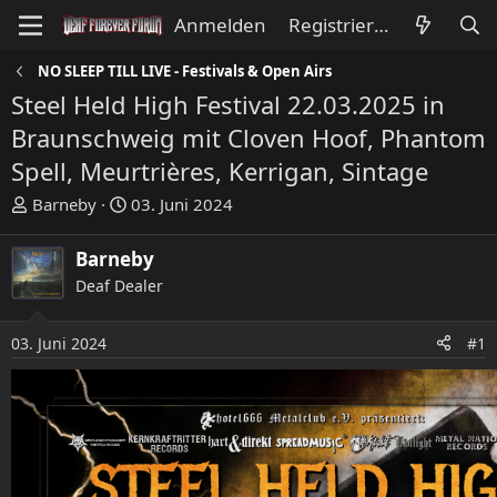
Anmelden
Registrieren
NO SLEEP TILL LIVE - Festivals & Open Airs
Steel Held High Festival 22.03.2025 in
Braunschweig mit Cloven Hoof, Phantom
Spell, Meurtrières, Kerrigan, Sintage
E
E
Barneby
03. Juni 2024
r
r
s
s
Barneby
t
t
Deaf Dealer
e
e
l
l
l
l
03. Juni 2024
#1
e
t
r
a
m