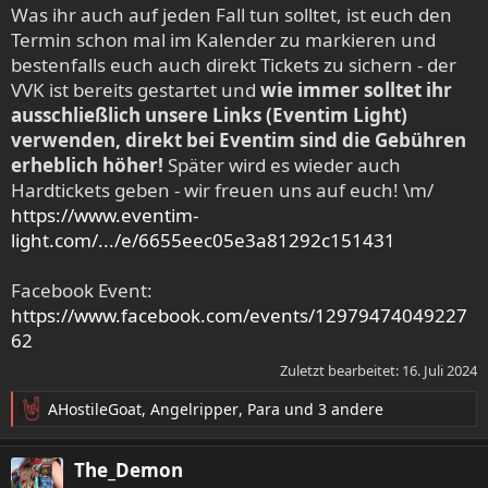
Was ihr auch auf jeden Fall tun solltet, ist euch den
Termin schon mal im Kalender zu markieren und
bestenfalls euch auch direkt Tickets zu sichern - der
VVK ist bereits gestartet und
wie immer solltet ihr
ausschließlich unsere Links (Eventim Light)
verwenden, direkt bei Eventim sind die Gebühren
erheblich höher!
Später wird es wieder auch
Hardtickets geben - wir freuen uns auf euch! \m/
https://www.eventim-
light.com/.../e/6655eec05e3a81292c151431
Facebook Event:
https://www.facebook.com/events/12979474049227
62
Zuletzt bearbeitet:
16. Juli 2024
AHostileGoat
,
Angelripper
,
Para
und 3 andere
R
e
a
The_Demon
k