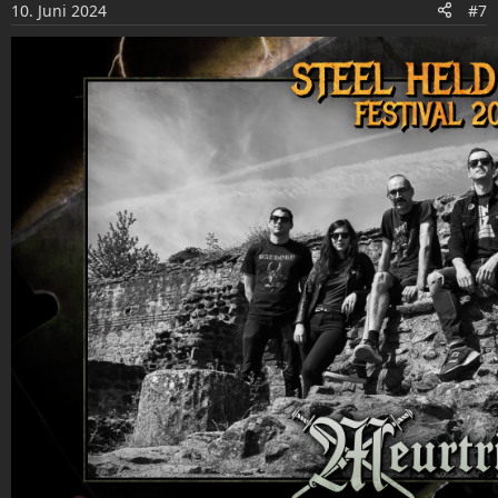
10. Juni 2024
#7
n
e
n
: