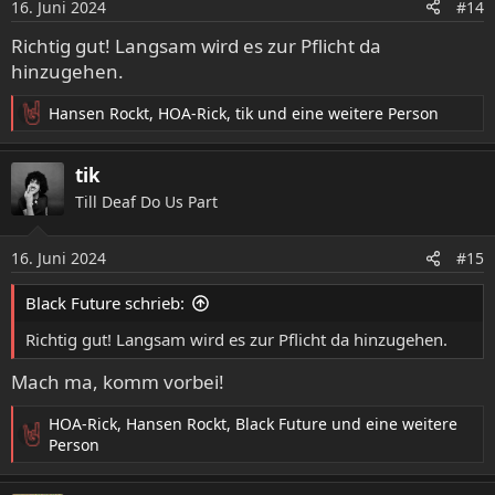
16. Juni 2024
#14
n
e
Richtig gut! Langsam wird es zur Pflicht da
n
hinzugehen.
:
Hansen Rockt
,
HOA-Rick
,
tik
und eine weitere Person
R
e
a
tik
k
Till Deaf Do Us Part
t
i
o
16. Juni 2024
#15
n
e
Black Future schrieb:
n
:
Richtig gut! Langsam wird es zur Pflicht da hinzugehen.
Mach ma, komm vorbei!
HOA-Rick
,
Hansen Rockt
,
Black Future
und eine weitere
R
Person
e
a