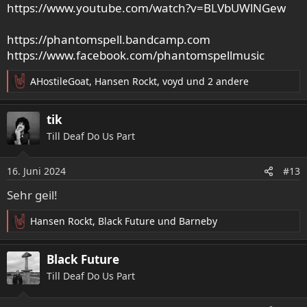
https://www.youtube.com/watch?v=BLVbUWlNGew
https://phantomspell.bandcamp.com
https://www.facebook.com/phantomspellmusic
AHostileGoat
,
Hansen Rockt
,
voyd
und 2 andere
R
e
a
tik
k
Till Deaf Do Us Part
t
i
o
16. Juni 2024
#13
n
e
Sehr geil!
n
:
Hansen Rockt
,
Black Future
und
Barneby
R
e
a
Black Future
k
Till Deaf Do Us Part
t
i
o