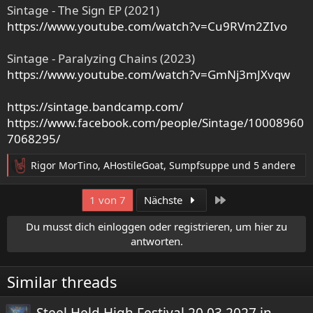
Sintage - The Sign EP (2021)
https://www.youtube.com/watch?v=Cu9RVm2ZIvo
Sintage - Paralyzing Chains (2023)
https://www.youtube.com/watch?v=GmNj3mJXvqw
https://sintage.bandcamp.com/
https://www.facebook.com/people/Sintage/10008960
7068295/
Rigor MorTino
,
AHostileGoat
,
Sumpfsuppe
und 5 andere
R
e
a
Letzte
1 von 7
Nächste
k
t
Du musst dich einloggen oder registrieren, um hier zu
i
antworten.
o
n
e
Similar threads
n
: