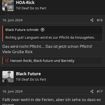
HOA-Rick
k
t
Till Deaf Do Us Part
i
o
16. Juni 2024
n
#16
e
n
Black Future schrieb:
:
Richtig gut! Langsam wird es zur Pflicht da hinzugehen.
Das wird nicht Pflicht... Das ist jetzt schon Pflicht!
Viele Grüße Rick
Hansen Rockt
,
Black Future
und
Barneby
R
e
a
Black Future
k
Till Deaf Do Us Part
t
i
o
16. Juni 2024
#17
n
e
Fällt zwar wohl in die Ferien, aber ich sehe zu dass es
n
klappt