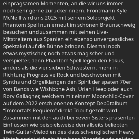
einprägsamen Momenten, an die wir uns immer
noch sehr gerne zurückerinnern. Frontmann Kyle
McNeill wird uns 2025 mit seinem Soloprojekt
Phantom Spell nun erneut im schönen Braunschweig
besuchen und zusammen mit seinen Live-
Mitstreitern aus Spanien ein ebenso unvergessliches
Spektakel auf die Bühne bringen. Diesmal noch
etwas mystischer, noch etwas magischer und
verspielter, denn Phantom Spell legen den Fokus,
anders als die vier sieben Schwestern, mehr in
Richtung Progressive Rock und beschwören mit
Synths und Orgelklängen den Spirit der späten 70er
von Bands wie Wishbone Ash, Uriah Heep oder auch
Rory Gallagher, welchem mit einem Moonchild-Cover
auf dem 2022 erschienenen Konzept-Debütalbum
“Immortal’s Requiem” direkt Tribut gezollt wird.
Zusammen mit den auch bei Seven Sisters präsenten
Einflüssen wie beispielsweise den allseits beliebten
Twin-Guitar-Melodien des klassisch-englischen Heavy
Metals ergibt sich ein ähnliches Klangbild wie bei den