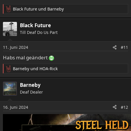
Black Future
und
Barneby
R
e
a
Black Future
k
Till Deaf Do Us Part
t
i
o
11. Juni 2024
#11
n
e
Habs mal geändert
n
:
Barneby
und
HOA-Rick
R
e
a
Barneby
k
Deaf Dealer
t
i
o
16. Juni 2024
#12
n
e
n
: