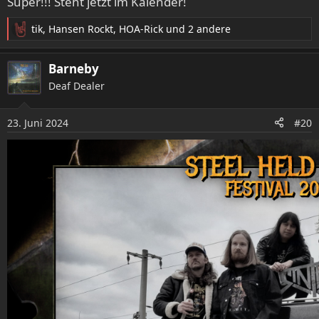
Super!!! Steht jetzt im Kalender!
n
:
tik
,
Hansen Rockt
,
HOA-Rick
und 2 andere
R
e
a
Barneby
k
Deaf Dealer
t
i
o
23. Juni 2024
#20
n
e
n
: