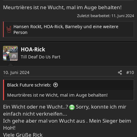
e
Meurtrières ist ne Wucht, mal im Auge behalten!
n
Zuletzt bearbeitet:
11. Juni 2024
:
Hansen Rockt
,
HOA-Rick
,
Barneby
und eine weitere
R
Person
e
a
HOA-Rick
k
t
Till Deaf Do Us Part
i
o
10. Juni 2024
n
#10
e
n
Black Future schrieb:
:
Meurtrières ist ne Wicht, mal im Auge behalten!
Ein Wicht oder ne Wucht..?
Sorry, konnte ich mir
einfach nicht verkneifen...
Ich gehe aber mal von Wucht aus . Mein Sieger beim
HoH!
Viele Grüße Rick