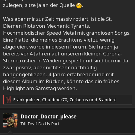
zulegen, sitze ja an der Quelle
.
Was aber mir zur Zeit massiv rotiert, ist die St.
Diemen Riots von Mechanic Tyrants.
Hochmelodischer Speed Metal mit grandiosen Songs.
Eine Platte, die meines Erachtens viel zu wenig
abgefeiert wurde in diesem Forum. Sie haben ja
bereits vor 4 Jahren auf unserem kleinen Corona-
Stormcrusher in Weiden gespielt und sind bei mir da
zwar positiv, aber nicht sehr nachhaltig
hängengeblieben. 4 Jahre erfahrener und mit
diesem Album im Rücken, könnte das ein frühes
Highlight am Samstag werden.
Frankquilizer
,
Chuldiner70
,
Zerberus
und 3 andere
R
e
a
Doctor_Doctor_please
k
Till Deaf Do Us Part
t
i