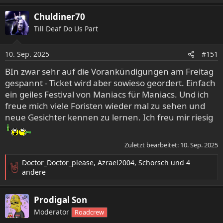
a
Chuldiner70
k
t
Till Deaf Do Us Part
i
o
10. Sep. 2025
n
#151
e
BIn zwar sehr auf die Vorankündigungen am Freitag
n
gespannt - Ticket wird aber sowieso geordert. Einfach
:
ein geiles Festival von Maniacs für Maniacs. Und ich
freue mich viele Foristen wieder mal zu sehen und
neue Gesichter kennen zu lernen. Ich freu mir riesig
Zuletzt bearbeitet:
10. Sep. 2025
Doctor_Doctor_please
,
Azrael2004
,
Schorsch
und 4
R
andere
e
a
Prodigal Son
k
t
Moderator
Roadcrew
i