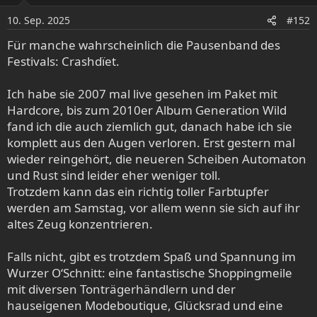
o
10. Sep. 2025
n
#152
e
Für manche wahrscheinlich die Pausenband des
n
Festivals: Crashdïet.
:
Ich habe sie 2007 mal live gesehen im Paket mit
Hardcore, bis zum 2010er Album Generation Wild
fand ich die auch ziemlich gut, danach habe ich sie
komplett aus den Augen verloren. Erst gestern mal
wieder reingehört, die neueren Scheiben Automaton
und Rust sind leider eher weniger toll.
Trotzdem kann das ein richtig toller Farbtupfer
werden am Samstag, vor allem wenn sie sich auf ihr
altes Zeug konzentrieren.
Falls nicht, gibt es trotzdem Spaß und Spannung im
Wurzer O‘Schnitt: eine fantastische Shoppingmeile
mit diversen Tonträgerhändlern und der
hauseigenen Modeboutique, Glücksrad und eine