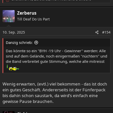
R
e
a
Zerberus
k
Till Deaf Do Us Part
t
i
o
10. Sep. 2025
#154
n
e
Danzig schrieb:
n
:
Das könnte so ein "BYH -19 Uhr - Gewinner" werden: Alle
sind auf dem Gelände, noch einigermaßen "nüchtern" und
die Band verbreitet gute Stimmung, welche alle mitreisst
Wenig erwarten, (evtl.) viel bekommen - das ist doch
ein gutes Geschäft. Andererseits ist der Fünferpack
bis dahin schon saustark, da wird's einfach eine
gewisse Pause brauchen.