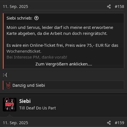
o
11. Sep. 2025
#158
n
e
Siebi schrieb:
n
:
Moin und Servus, leider darf ich meine erst erworbene
Karte abgeben, da die Arbeit nun doch reingrätscht.
Es wäre ein Online-Ticket frei, Preis wäre 75,- EUR für das
Wochenendticket.
Bei Interesse PM, danke vorab!
Zum Vergrößern anklicken....
P.S.: Im Hotel Igel ist das Zimmer im Internet freigegeben
:-(
(Do - So hatte ich gebucht). Besser ist bei Interesse, gleich
anzurufen (0 96 81 / 91 88 40).
Danzig
und
Siebi
R
e
a
Siebi
k
Till Deaf Do Us Part
t
i
o
11. Sep. 2025
#159
n