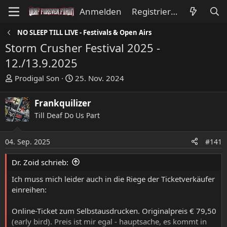
Anmelden
Registrieren
NO SLEEP TILL LIVE - Festivals & Open Airs
Storm Crusher Festival 2025 -
12./13.9.2025
E
E
Prodigal Son
25. Nov. 2024
r
r
s
s
Frankquilizer
t
t
Till Deaf Do Us Part
e
e
l
l
l
l
04. Sep. 2025
#141
e
t
Dr. Zoid schrieb:
r
a
m
Ich muss mich leider auch in die Riege der Ticketverkäufer
einreihen:
Online-Ticket zum Selbstausdrucken. Originalpreis € 79,50
(early bird). Preis ist mir egal - hauptsache, es kommt in