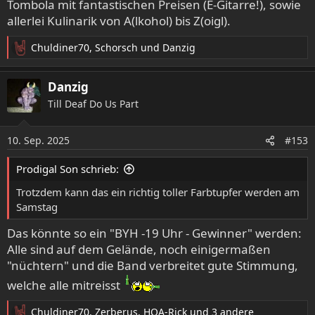
Tombola mit fantastischen Preisen (E-Gitarre!), sowie
allerlei Kulinarik von A(lkohol) bis Z(oigl).
Chuldiner70
,
Schorsch
und
Danzig
R
e
a
Danzig
k
Till Deaf Do Us Part
t
i
o
10. Sep. 2025
#153
n
e
Prodigal Son schrieb:
n
:
Trotzdem kann das ein richtig toller Farbtupfer werden am
Samstag
Das könnte so ein "BYH -19 Uhr - Gewinner" werden:
Alle sind auf dem Gelände, noch einigermaßen
"nüchtern" und die Band verbreitet gute Stimmung,
welche alle mitreisst
Chuldiner70
,
Zerberus
,
HOA-Rick
und 3 andere