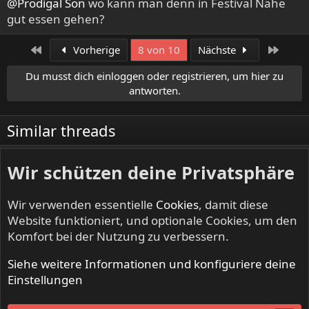
@Prodigal Son
wo kann man denn in Festival Nähe
n
gut essen gehen?
:
Erste
Letzte
Vorherige
8 von 10
Nächste
Du musst dich einloggen oder registrieren, um hier zu
antworten.
Similar threads
Storm Crusher Festival 2026 -
Wir schützen deine Privatsphäre
11./12.9.2026, sowie Warm-Up am 10.9.,
Wurz/Obpf.
Wir verwenden essentielle
Cookies
, damit diese
Prodigal Son
NO SLEEP TILL LIVE - Festivals & Open Airs
Website funktioniert, und optionale Cookies, um den
Antworten
98
01. Aug. 2026
Komfort bei der Nutzung zu verbessern.
Band-Crusher Contest - unsigned Acts
Siehe weitere Informationen und konfiguriere deine
können einen Slot auf dem Storm Crusher
Einstellungen
Festival ergattern!