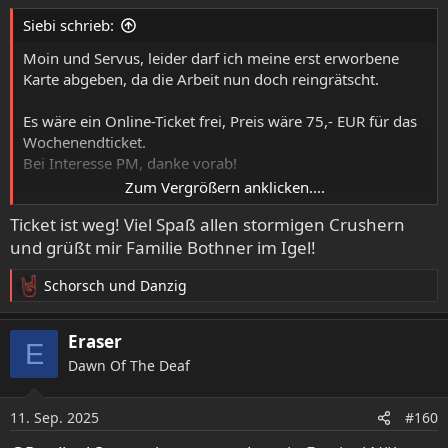
e
Siebi schrieb:
n
:
Moin und Servus, leider darf ich meine erst erworbene
Karte abgeben, da die Arbeit nun doch reingrätscht.
Es wäre ein Online-Ticket frei, Preis wäre 75,- EUR für das
Wochenendticket.
Bei Interesse PM, danke vorab!
Zum Vergrößern anklicken....
P.S.: Im Hotel Igel ist das Zimmer im Internet freigegeben
Ticket ist weg! Viel Spaß allen stormigen Crushern
(Do - So hatte ich gebucht). Besser ist bei Interesse, gleich
und grüßt mir Familie Bothner im Igel!
anzurufen (0 96 81 / 91 88 40).
Schorsch
und
Danzig
R
e
a
Eraser
E
k
Dawn Of The Deaf
t
i
o
11. Sep. 2025
#160
n
e