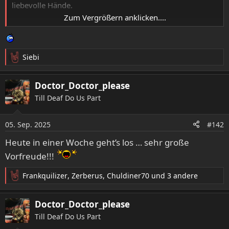
liebevolle Hände.
Zum Vergrößern anklicken....
EDIT: Und falls jemand noch auf der Suche nach einer
Unterkunft ist: Im Hotel Igel ist ein Zimmer freigeworden.
Siebi
R
e
a
Doctor_Doctor_please
k
Till Deaf Do Us Part
t
i
o
05. Sep. 2025
#142
n
e
Heute in einer Woche geht’s los … sehr große
n
Vorfreude!!!
:
Frankquilizer
,
Zerberus
,
Chuldiner70
und 3 andere
R
e
a
Doctor_Doctor_please
k
Till Deaf Do Us Part
t
i