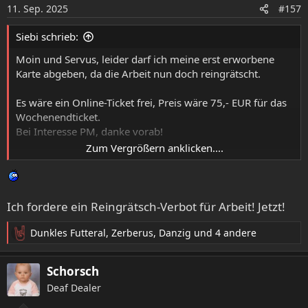
o
11. Sep. 2025
#157
n
e
Siebi schrieb:
n
:
Moin und Servus, leider darf ich meine erst erworbene
Karte abgeben, da die Arbeit nun doch reingrätscht.
Es wäre ein Online-Ticket frei, Preis wäre 75,- EUR für das
Wochenendticket.
Bei Interesse PM, danke vorab!
Zum Vergrößern anklicken....
P.S.: Im Hotel Igel ist das Zimmer im Internet freigegeben
(Do - So hatte ich gebucht). Besser ist bei Interesse, gleich
anzurufen (0 96 81 / 91 88 40).
Ich fordere ein Reingrätsch-Verbot für Arbeit! Jetzt!
Dunkles Futteral
,
Zerberus
,
Danzig
und 4 andere
R
e
a
Schorsch
k
Deaf Dealer
t
i