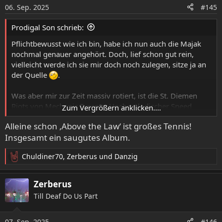
o
06. Sep. 2025
#145
n
e
Prodigal Son schrieb:
n
:
Pflichtbewusst wie ich bin, habe ich nun auch die Majak
nochmal genauer angehört. Doch, lief schon gut rein,
vielleicht werde ich sie mir doch noch zulegen, sitze ja an
der Quelle
.
Was aber mir zur Zeit massiv rotiert, ist die St. Diemen
Riots von Mechanic Tyrants. Hochmelodischer Speed
Zum Vergrößern anklicken....
Metal mit grandiosen Songs. Eine Platte, die meines
Alleine schon ‚Above the Law‘ ist großes Tennis!
Erachtens viel zu wenig abgefeiert wurde in diesem
Insgesamt ein saugutes Album.
Forum. Sie haben ja bereits vor 4 Jahren auf unserem
kleinen Corona-Stormcrusher in Weiden gespielt und sind
Chuldiner70
,
Zerberus
und
Danzig
bei mir da zwar positiv, aber nicht sehr nachhaltig
R
hängengeblieben. 4 Jahre erfahrener und mit diesem
e
Album im Rücken, könnte das ein frühes Highlight am
a
Zerberus
k
Samstag werden.
Till Deaf Do Us Part
t
i
o
07. Sep. 2025
#146