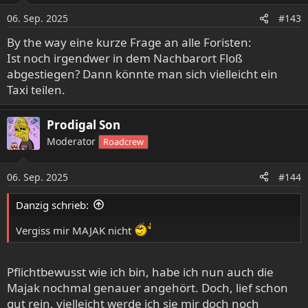
o
06. Sep. 2025
#143
n
e
By the way eine kurze Frage an alle Foristen:
n
Ist noch irgendwer in dem Nachbarort Floß
:
abgestiegen? Dann könnte man sich vielleicht ein
Taxi teilen.
Prodigal Son
Moderator
Roadcrew
06. Sep. 2025
#144
Danzig schrieb:
Vergiss mir MAJAK nicht
Pflichtbewusst wie ich bin, habe ich nun auch die
Majak nochmal genauer angehört. Doch, lief schon
gut rein, vielleicht werde ich sie mir doch noch