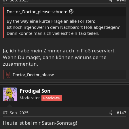
n
e
Doctor_Doctor_please schrieb:
n
:
By the way eine kurze Frage an alle Foristen:
Ist noch irgendwer in dem Nachbarort Floß abgestiegen?
Dann könnte man sich vielleicht ein Taxi teilen.
Ja, ich habe mein Zimmer auch in Floß reserviert.
Wenn Du magst, dann können wir uns gerne
zusammentun.
Doctor_Doctor_please
R
e
a
Prodigal Son
k
Moderator
Roadcrew
t
i
o
07. Sep. 2025
#147
n
e
Heute ist bei mir Satan-Sonntag!
n