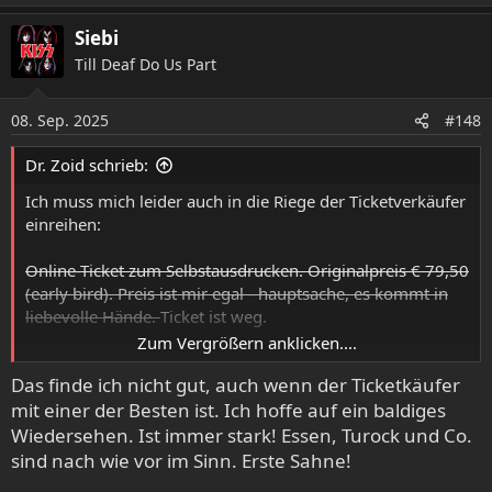
a
Siebi
k
t
Till Deaf Do Us Part
i
o
08. Sep. 2025
n
#148
e
n
Dr. Zoid schrieb:
:
Ich muss mich leider auch in die Riege der Ticketverkäufer
einreihen:
Online-Ticket zum Selbstausdrucken. Originalpreis € 79,50
(early bird). Preis ist mir egal - hauptsache, es kommt in
liebevolle Hände.
Ticket ist weg.
Zum Vergrößern anklicken....
EDIT: Und falls jemand noch auf der Suche nach einer
Das finde ich nicht gut, auch wenn der Ticketkäufer
Unterkunft ist: Im Hotel Igel ist ein Zimmer freigeworden.
mit einer der Besten ist. Ich hoffe auf ein baldiges
Wiedersehen. Ist immer stark! Essen, Turock und Co.
sind nach wie vor im Sinn. Erste Sahne!