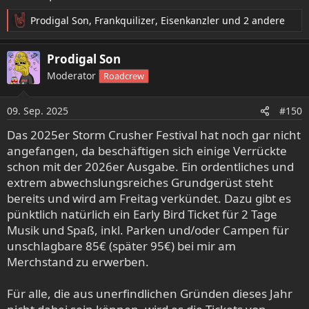
Prodigal Son
,
Frankquilizer
,
Eisenkanzler
und 2 andere
R
e
a
Prodigal Son
k
Moderator
Roadcrew
t
i
o
09. Sep. 2025
#150
n
e
Das 2025er Storm Crusher Festival hat noch gar nicht
n
angefangen, da beschäftigen sich einige Verrückte
:
schon mit der 2026er Ausgabe. Ein ordentliches und
extrem abwechslungsreiches Grundgerüst steht
bereits und wird am Freitag verkündet. Dazu gibt es
pünktlich natürlich ein Early Bird Ticket für 2 Tage
Musik und Spaß, inkl. Parken und/oder Campen für
unschlagbare 85€ (später 95€) bei mir am
Merchstand zu erwerben.
Für alle, die aus unerfindlichen Gründen dieses Jahr