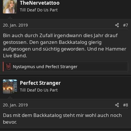
TheNervetattoo
k
Till Deaf Do Us Part
t
i
o
20. Jan. 2019
#7
n
e
Bin auch durch Zufall irgendwann dies Jahr drauf
n
gestossen. Den ganzen Backkatalog gierig
:
aufgesogen und süchtig geworden. Und ne Hammer
Live Band.
Nystagmus
und
Perfect Stranger
R
e
a
Perfect Stranger
k
Till Deaf Do Us Part
t
i
o
20. Jan. 2019
#8
n
e
Das mit dem Backkatalog steht mir wohl auch noch
n
bevor.
: