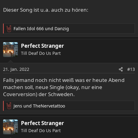
Dieser Song ist u.a. auch zu hören:
Fallen Idol 666
und
Danzig
R
e
a
Perfect Stranger
k
Till Deaf Do Us Part
t
i
o
21. Jan. 2022
#13
n
e
Falls jemand noch nicht weiß was er heute Abend
n
machen soll, neue Single (okay, nur eine
:
Coverversion) der Schweden.
Jens
und
TheNervetattoo
R
e
a
Perfect Stranger
k
Till Deaf Do Us Part
t
i