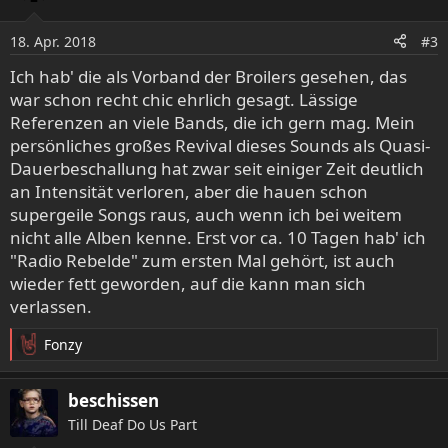
18. Apr. 2018
#3
Ich hab' die als Vorband der Broilers gesehen, das
war schon recht chic ehrlich gesagt. Lässige
Referenzen an viele Bands, die ich gern mag. Mein
persönliches großes Revival dieses Sounds als Quasi-
Dauerbeschallung hat zwar seit einiger Zeit deutlich
an Intensität verloren, aber die hauen schon
supergeile Songs raus, auch wenn ich bei weitem
nicht alle Alben kenne. Erst vor ca. 10 Tagen hab' ich
"Radio Rebelde" zum ersten Mal gehört, ist auch
wieder fett geworden, auf die kann man sich
verlassen.
Fonzy
R
e
a
beschissen
k
Till Deaf Do Us Part
t
i