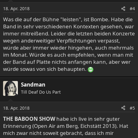
o
18. Apr. 2018
#4
n
e
Was die auf der Bühne "leisten", ist Bombe. Habe die
n
Band in sehr verschiedenen Kontexten gesehen, war
:
immer mitreißend. Leider die letzten beiden Konzerte
wegen anderweitiger Verpflichtungen verpasst,
würde aber immer wieder hingehen, auch mehrmals
im Monat. Würde es auch empfehlen, wenn man mit
der Band auf Platte nichts anfangen kann, aber wer
würde sowas von sich behaupten.
Sandman
Till Deaf Do Us Part
18. Apr. 2018
#5
THE BABOON SHOW
habe ich live in sehr guter
Erinnerung (Open Air am Berg, Eichstätt 2013). Hat
mich zwar nicht soweit gebracht, dass ich mir