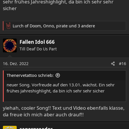
sehr frühes Jahreshighlight, da bin ich sehr sehr
sicher
Lurch of Doom
,
Onno
,
pirate
und 3 andere
R
e
a
Fallen Idol 666
k
Till Deaf Do Us Part
t
i
o
16. Dez. 2022
#16
n
e
Thenervetattoo schrieb:
n
:
neuer Song. Vorfreude auf den 13.01. wächst. Ein sehr
frühes Jahreshighlight, da bin ich sehr sehr sicher
yiehah, cooler Song!! Text und Video ebenfalls klasse,
da freue ich mich aber auch drauf!!