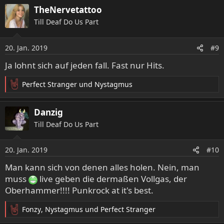
TheNervetattoo
Till Deaf Do Us Part
20. Jan. 2019
#9
Ja lohnt sich auf jeden fall. Fast nur Hits.
Perfect Stranger
und
Nystagmus
R
e
a
Danzig
k
Till Deaf Do Us Part
t
i
o
20. Jan. 2019
#10
n
e
Man kann sich von denen alles holen. Nein, man
n
muss
live geben die dermaßen Vollgas, der
:
Oberhammer!!!! Punkrock at it's best.
Fonzy
,
Nystagmus
und
Perfect Stranger
R
e