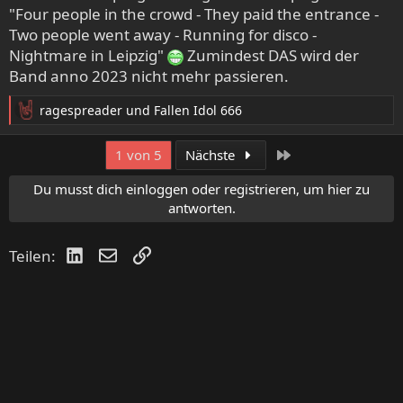
"Four people in the crowd - They paid the entrance -
Two people went away - Running for disco -
Nightmare in Leipzig"
Zumindest DAS wird der
Band anno 2023 nicht mehr passieren.
ragespreader
und
Fallen Idol 666
R
e
a
Letzte
1 von 5
Nächste
k
t
Du musst dich einloggen oder registrieren, um hier zu
i
antworten.
o
n
LinkedIn
E-Mail
Link
Teilen:
e
n
: