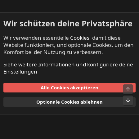
Wir schützen deine Privatsphäre
Wir verwenden essentielle
Cookies
, damit diese
Website funktioniert, und optionale Cookies, um den
Komfort bei der Nutzung zu verbessern.
Siehe weitere Informationen und konfiguriere deine
NO CLASS - Alternative & Indie
Einstellungen
Cookies
Alle Cookies akzeptieren
Obe
Kontakt
Nutzungsbedingungen
Datenschutz
Hilfe und Impressum
Start
R
Unt
Optionale Cookies ablehnen
S
S
®
Community platform by XenForo
© 2010-2024 XenForo Ltd.