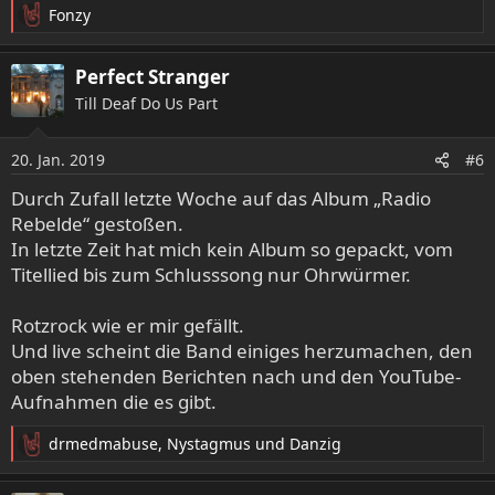
Fonzy
R
e
a
Perfect Stranger
k
Till Deaf Do Us Part
t
i
o
20. Jan. 2019
#6
n
e
Durch Zufall letzte Woche auf das Album „Radio
n
Rebelde“ gestoßen.
:
In letzte Zeit hat mich kein Album so gepackt, vom
Titellied bis zum Schlusssong nur Ohrwürmer.
Rotzrock wie er mir gefällt.
Und live scheint die Band einiges herzumachen, den
oben stehenden Berichten nach und den YouTube-
Aufnahmen die es gibt.
drmedmabuse
,
Nystagmus
und
Danzig
R
e
a