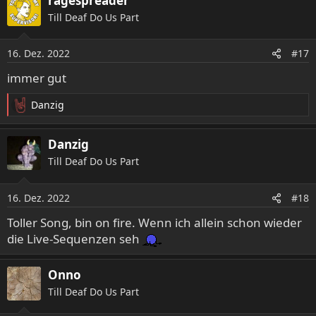
ragespreader
Till Deaf Do Us Part
16. Dez. 2022
#17
immer gut
Danzig
R
e
a
Danzig
k
Till Deaf Do Us Part
t
i
o
16. Dez. 2022
#18
n
e
Toller Song, bin on fire. Wenn ich allein schon wieder
n
die Live-Sequenzen seh
:
Onno
Till Deaf Do Us Part