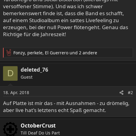
versoffener Stimme). Und was ich schwer
bemerkenswert finde ist, dass die Band es schafft,
auf einem Studioalbum ein sattes Livefeeling zu
erzeugen, bei der null Power flötengeht. Genau das
Richtige für die Jahreszeit!
Fonzy
,
perkele
,
El Guerrero
und 2 andere
R
e
a
deleted_76
D
k
Guest
t
i
o
18. Apr. 2018
#2
n
e
Auf Platte ist mir das - mit Ausnahmen - zu drömelig,
n
aber live hat's letztens echt Spaß gemacht.
:
OctoberCrust
Till Deaf Do Us Part