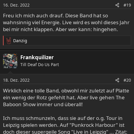
16. Dez. 2022
#19
Freu ich mich auch drauf. Diese Band hat so
wahnsinnig viel Energie. Live wird es wohl dieses Jahr
bei mir nicht klappen. Aber wer kann: hingehen.
Danzig
R
e
a
Frankquilizer
k
Till Deaf Do Us Part
t
i
o
18. Dez. 2022
#20
n
e
Wirklich eine tolle Band, obwohl mir zuletzt auf Platte
n
ein wenig der Rotz gefehlt hat. Aber live gehen The
:
Baboon Show immer und überall!
Ich muss schmunzeln, dass sie auf der o.g. Tour in
Leipzig spielen werden. Auf "Punkrock Harbour" ist
doch dieser supergeile Song "Live in Leipzig" ... Zitat: