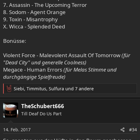
7. Assassin - The Upcoming Terror
8. Sodom - Agent Orange
9. Toxin - Misantrophy
X. Wicca - Splended Deed
Bonüsse:
Violent Force - Malevolent Assault Of Tomorrow
(für
"Dead City" und generelle Coolness)
Megace - Human Errors
(für Melas Stimme und
durchgängige Spielfreude)
Siebi
,
Timmitus
,
Sulfura
und 7 andere
R
e
a
TheSchubert666
k
Till Deaf Do Us Part
t
i
o
14. Feb. 2017
#34
n
e