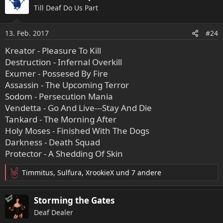
Till Deaf Do Us Part
13. Feb. 2017
#24
Kreator - Pleasure To Kill
Destruction - Infernal Overkill
Exumer - Possesed By Fire
Assassin - The Upcoming Terror
Sodom - Persecution Mania
Vendetta - Go And Live---Stay And Die
Tankard - The Morning After
Holy Moses - Finished With The Dogs
Darkness - Death Squad
Protector - A Shedding Of Skin
Timmitus
,
Sulfura
,
XrookieX
und 7 andere
R
e
a
Storming the Gates
k
Deaf Dealer
t