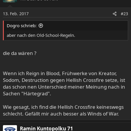
i
o
13. Feb. 2017
#23
n
e
Dogro schrieb:
n
:
aber nach den Old-School-Regeln.
die da wären ?
Wenn ich Reign in Blood, Frühwerke von Kreator,
Sodom, Destruction gegen Hellish Crossfire setze, ist
das schon nen Unterschied meiner Meinung nach in
Sachen "Härtegrad".
Wie gesagt, ich find die Hellish Crossfire keineswegs
schlecht. Gefällt mir auch besser als Winds of War.
Ramin Kuntopolku 71