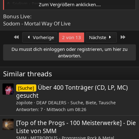
6. Sodom - Persecution Mania
Zum Vergrößern anklicken....
7. Kreator - Pleasure To Kill
Bonus Live:
8. Desaster - Hellfires Dominion
Sodom - Mortal Way Of Live
9. Cruel Force - The Rise Of Satanic Might
10. Cruel Force - Under The Sign Of The Moon
Beste EP:
Erste
Letzte
Vorherige
2 von 13
Nächste
Sodom - In The Sign Of Evil
Du musst dich einloggen oder registrieren, um hier zu
Bestes Demo:
antworten.
Sodom - Victims Of Death
Similar threads
Über 400 Tonträger (CD, LP, MC)
[Suche]
gesucht
zopilote
DEAF DEALERS - Suche, Biete, Tausche
Antworten
7
Mittwoch um 08:26
[Top of the Progs - 100 Meisterwerke] - Die
Liste von SMM
SMM
METROPOLIS - Progressive Rock & Metal