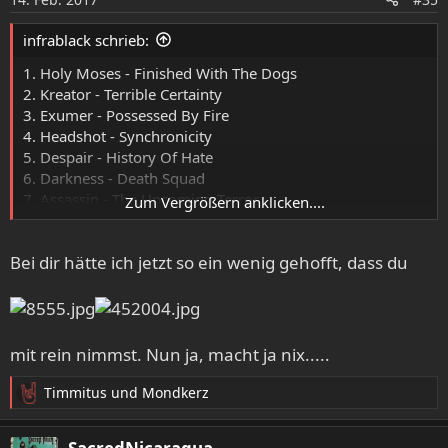
n
e
infrablack schrieb:
n
:
1. Holy Moses - Finished With The Dogs
2. Kreator - Terrible Certainty
3. Exumer - Possessed By Fire
4. Headshot - Synchronicity
5. Despair - History Of Hate
6. Darkness - Death Squad
7. Assassin - The Upcoming Terror
Zum Vergrößern anklicken....
8. Sodom - Agent Orange
9. Toxin - Misantrophy
Bei dir hätte ich jetzt so ein wenig gehofft, dass du
X. Wicca - Splended Deed
Bonüsse:
Violent Force - Malevolent Assault Of Tomorrow
(für
mit rein nimmst. Nun ja, macht ja nix.....
"Dead City" und generelle Coolness)
Megace - Human Errors
(für Melas Stimme und
Timmitus
und
Mondkerz
R
durchgängige Spielfreude)
e
a