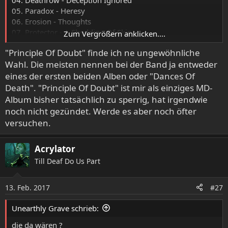
05. Paradox - Heresy
06. Erosion - Thoughts
07. Protector - A Shedding Of Skin
Zum Vergrößern anklicken....
08. Tankard - Stone Cold Sober
"Principle Of Doubt" finde ich ne ungewöhnliche
09. Mekong Delta - The Principle Of Doubt
Wahl. Die meisten nennen bei der Band ja entweder
10. Megace - Inner War
eines der ersten beiden Alben oder "Dances Of
Death". "Principle Of Doubt" ist mir als einziges MD-
Album bisher tatsächlich zu sperrig, hat irgendwie
noch nicht gezündet. Werde es aber noch öfter
versuchen.
Acrylator
Till Deaf Do Us Part
13. Feb. 2017
#27
Unearthly Grave schrieb:
die da wären ?