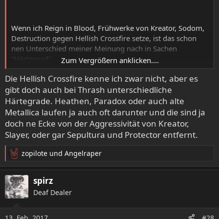
Wenn ich Reign in Blood, Frühwerke von Kreator, Sodom,
Destruction gegen Hellish Crossfire setze, ist das schon
nen Unterschied meiner Meinung nach in Sachen
"Härtegrad".
Zum Vergrößern anklicken....
Die Hellish Crossfire kenne ich zwar nicht, aber es
Wie gesagt, ich find die Hellish Crossfire keineswegs
gibt doch auch bei Thrash unterschiedliche
schlecht. Gefällt mir auch besser als Winds of War.
Härtegrade. Heathen, Paradox oder auch alte
Metallica laufen ja auch oft darunter und die sind ja
doch ne Ecke von der Aggressivität von Kreator,
Slayer, oder gar Sepultura und Protector entfernt.
zopilote
und
Angelraper
R
e
a
spirz
k
Deaf Dealer
t
i
o
13. Feb. 2017
#28