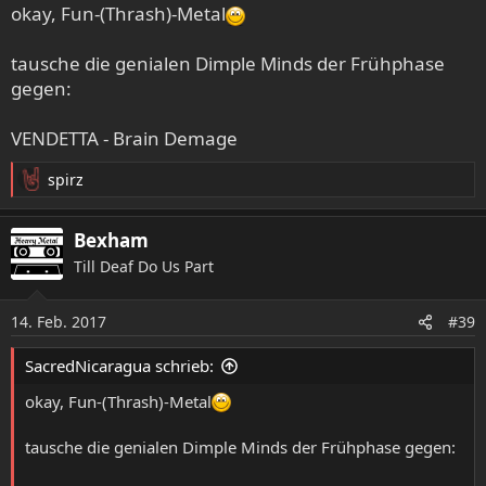
okay, Fun-(Thrash)-Metal
tausche die genialen Dimple Minds der Frühphase
gegen:
VENDETTA - Brain Demage
spirz
R
e
a
Bexham
k
Till Deaf Do Us Part
t
i
o
14. Feb. 2017
#39
n
e
SacredNicaragua schrieb:
n
:
okay, Fun-(Thrash)-Metal
tausche die genialen Dimple Minds der Frühphase gegen: