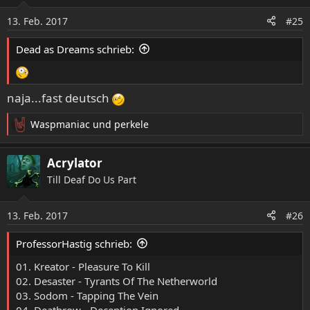
i
o
13. Feb. 2017
#25
n
e
Dead as Dreams schrieb:
n
:
naja...fast deutsch
Waspmaniac
und
perkele
R
e
a
Acrylator
k
Till Deaf Do Us Part
t
i
o
13. Feb. 2017
#26
n
e
ProfessorHastig schrieb:
n
:
01. Kreator - Pleasure To Kill
02. Desaster - Tyrants Of The Netherworld
03. Sodom - Tapping The Vein
04. Deathrow - Deception Ignored