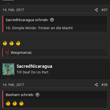
i
o
14. Feb. 2017
#37
n
e
SacredNicaragua schrieb:
n
:
10. Dimple Minds- Trinker an die Macht
Waspmaniac
R
e
a
SacredNicaragua
k
Till Deaf Do Us Part
t
i
o
14. Feb. 2017
#38
n
e
Bexham schrieb:
n
: