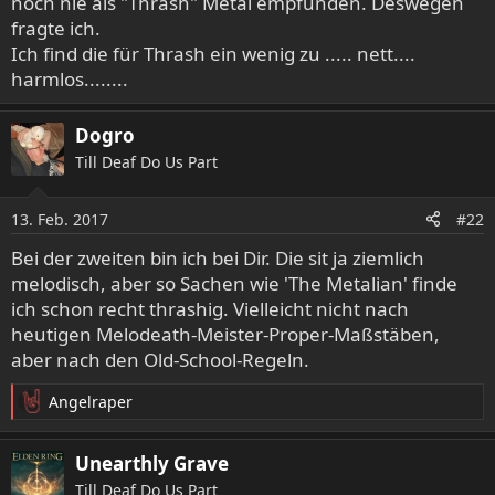
noch nie als "Thrash" Metal empfunden. Deswegen
fragte ich.
Ich find die für Thrash ein wenig zu ..... nett....
harmlos........
Dogro
Till Deaf Do Us Part
13. Feb. 2017
#22
Bei der zweiten bin ich bei Dir. Die sit ja ziemlich
melodisch, aber so Sachen wie 'The Metalian' finde
ich schon recht thrashig. Vielleicht nicht nach
heutigen Melodeath-Meister-Proper-Maßstäben,
aber nach den Old-School-Regeln.
Angelraper
R
e
a
Unearthly Grave
k
Till Deaf Do Us Part
t