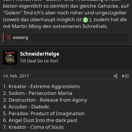
bieten eigentlich so ziemlich das gleiche Gehacke, auf
"Golem" find ich's aber noch roher und ungezügelter
(soweit das überhaupt möglich ist
), zudem hat die
mit Martin Missy den extremeren Schreihals.
aswang
R
e
a
SchneiderHelge
k
Till Deaf Do Us Part
t
i
o
14. Feb. 2017
#32
n
e
1. Kreator - Extreme Aggressions
n
2. Sodom - Persecution Mania
:
3. Destruction - Release from Agony
4. Accu§er - Diabolic
5. Paradox- Product of Imagination
6. Angel Dust Into the dark past
7. Kreator - Coma of Souls