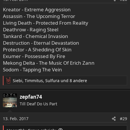
n
e
Kreator - Extreme Aggression
n
Assassin - The Upcoming Terror
:
Living Death - Protected From Reality
Deathrow - Raging Steel
Tankard - Chemical Invasion
Destruction - Eternal Devastation
Protector - A Shedding Of Skin
Exumer - Possessed By Fire
Mekong Delta - The Music Of Erich Zann
Sodom - Tapping The Vein
Siebi
,
Timmitus
,
Sulfura
und 8 andere
R
e
a
zepfan74
k
Till Deaf Do Us Part
t
i
o
13. Feb. 2017
#29
n
e