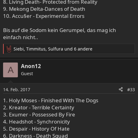
8. Living Death- Protected from Reality
9. Mekong Delta-Dances of Death
10. Accu§er - Experimental Errors
Bis auf die Sodom kein Gerumpel, das mag ich
einfach nicht..
Siebi
,
Timmitus
,
Sulfura
und 6 andere
R
e
a
Anon12
A
k
Guest
t
i
o
14. Feb. 2017
#33
n
e
1. Holy Moses - Finished With The Dogs
n
2. Kreator - Terrible Certainty
:
3. Exumer - Possessed By Fire
4. Headshot - Synchronicity
5. Despair - History Of Hate
6. Darkness - Death Squad