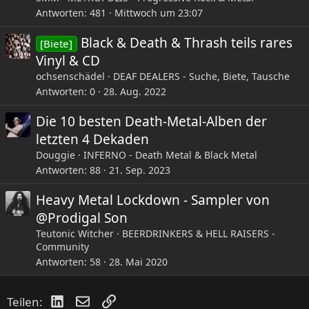
Antworten
481
Mittwoch um 23:07
Black & Death & Thrash teils rares
[Biete]
Vinyl & CD
ochsenschädel
DEAF DEALERS - Suche, Biete, Tausche
Antworten
0
28. Aug. 2022
Die 10 besten Death-Metal-Alben der
letzten 4 Dekaden
Douggie
INFERNO - Death Metal & Black Metal
Antworten
88
21. Sep. 2023
Heavy Metal Lockdown - Sampler von
@Prodigal Son
Teutonic Witcher
BEERDRINKERS & HELL RAISERS -
Community
Antworten
58
28. Mai 2020
LinkedIn
E-Mail
Link
Teilen: