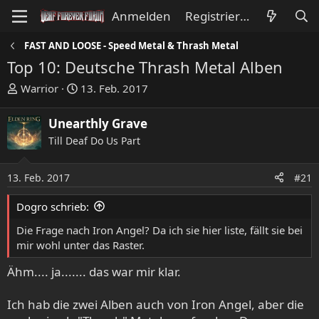
Anmelden
Registrieren
FAST AND LOOSE - Speed Metal & Thrash Metal
Top 10: Deutsche Thrash Metal Alben
E
E
Warrior
13. Feb. 2017
r
r
s
s
Unearthly Grave
t
t
Till Deaf Do Us Part
e
e
l
l
l
l
13. Feb. 2017
#21
e
t
Dogro schrieb:
r
a
m
Die Frage nach Iron Angel? Da ich sie hier liste, fällt sie bei
mir wohl unter das Raster.
Ähm.... ja....... das war mir klar.
Ich hab die zwei Alben auch von Iron Angel, aber die