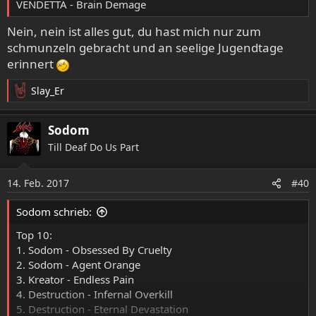
VENDETTA - Brain Demage
Nein, nein ist alles gut, du hast mich nur zum
schmunzeln gebracht und an seelige Jugendtage
erinnert
Slay_Er
R
e
a
Sodom
k
Till Deaf Do Us Part
t
i
o
14. Feb. 2017
#40
n
e
Sodom schrieb:
n
:
Top 10:
1. Sodom - Obsessed By Cruelty
2. Sodom - Agent Orange
3. Kreator - Endless Pain
4. Destruction - Infernal Overkill
5. Destruction - Eternal Devastation