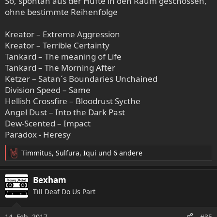
So, spontan aus der Hüfte in den Raum geschossen,
n
ohne bestimmte Reihenfolge
:
Kreator – Extreme Aggression
Kreator – Terrible Certainty
Tankard – The meaning of Life
Tankard – The Morning After
Ketzer – Satan´s Boundaries Unchained
Division Speed – Same
Hellish Crossfire – Bloodrust Sycthe
Angel Dust – Into the Dark Past
Dew-Scented – Impact
Paradox - Heresy
Timmitus
,
Sulfura
,
Iqui
und 6 andere
R
e
a
Bexham
k
Till Deaf Do Us Part
t
i
o
14. Feb. 2017
#35