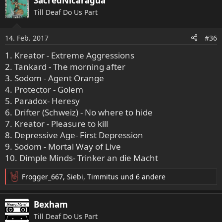
SacredNicaragua
k
Till Deaf Do Us Part
t
i
o
14. Feb. 2017
#36
n
e
1. Kreator - Extreme Aggressions
n
2. Tankard - The morning after
:
3. Sodom - Agent Orange
4. Protector - Golem
5. Paradox- Heresy
6. Drifter (Schweiz) - No where to hide
7. Kreator - Pleasure to kill
8. Depressive Age- First Depression
9. Sodom - Mortal Way of Live
10. Dimple Minds- Trinker an die Macht
Frogger_667
,
Siebi
,
Timmitus
und 6 andere
R
e
a
Bexham
k
Till Deaf Do Us Part
t