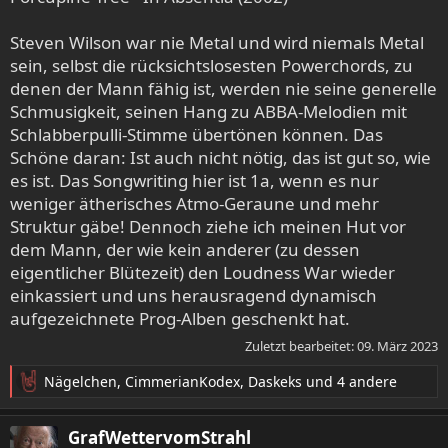
Steven Wilson war nie Metal und wird niemals Metal
sein, selbst die rücksichtslosesten Powerchords, zu
denen der Mann fähig ist, werden nie seine generelle
Schmusigkeit, seinen Hang zu ABBA-Melodien mit
Schlabberpulli-Stimme übertönen können. Das
Schöne daran: Ist auch nicht nötig, das ist gut so, wie
es ist. Das Songwriting hier ist 1a, wenn es nur
weniger ätherisches Atmo-Geraune und mehr
Struktur gäbe! Dennoch ziehe ich meinen Hut vor
dem Mann, der wie kein anderer (zu dessen
eigentlicher Blütezeit) den Loudness War wieder
einkassiert und uns herausragend dynamisch
aufgezeichnete Prog-Alben geschenkt hat.
Zuletzt bearbeitet:
09. März 2023
Nägelchen
,
CimmerianKodex
,
Daskeks
und 4 andere
R
e
a
GrafWettervomStrahl
k