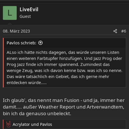
e
a
LiveEvil
L
k
Guest
t
i
o
08. März 2023
#6
n
e
Pavlos schrieb:
n
:
ALso ich hätte nichts dagegen, das würde unseren Listen
einen weiteren Farbtupfer hinzufügen. Und Jazz Prog oder
Prog Jazz finde ich immer spannend. Zumindest das
wenige Zeug, was ich davon kenne bzw. was ich so nenne.
Das wäre tatsächlich ein Gebiet, das ich gerne mehr
entdecken würde.....
Ich glaub', das nennt man Fusion - und ja, immer her
damit.... außer Weather Report und Artverwandtem,
bin ich da genauso unbeleckt.
Acrylator
und
Pavlos
R