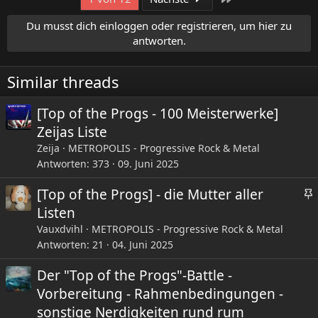
k
t
Du musst dich einloggen oder registrieren, um hier zu
i
antworten.
o
n
e
Similar threads
n
:
[Top of the Progs - 100 Meisterwerke]
Zeijas Liste
Zeija
METROPOLIS - Progressive Rock & Metal
Antworten
373
09. Juni 2025
[Top of the Progs] - die Mutter aller
Listen
Vauxdvihl
METROPOLIS - Progressive Rock & Metal
Antworten
21
04. Juni 2025
Der "Top of the Progs"-Battle -
i
Vorbereitung - Rahmenbedingungen -
sonstige Nerdigkeiten rund rum