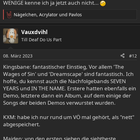
WENIGE kenne ich ja jetzt auch nicht...
Nägelchen
,
Acrylator
und
Pavlos
R
e
a
Vauxdvihl
k
Till Deaf Do Us Part
t
i
o
08. März 2023
#12
n
e
Kingsbane: fantastischer Einstieg, Vor allem 'The
n
Wages of Sin' und 'Dreamscape' sind fantastisch. Ich
:
hoffe, du kennst auch die Nachfolgebands SEVEN
YEARS und IN THE NAME. Erstere hatten ebenfalls ein
Demo, letztere dann ein Album, auf dem einige der
Songs der beiden Demos verwurstet wurden.
KXM - KXM (2014)
KXM: habe ich nur rund um VÖ mal gehört, als "nett"
Ich liebe diese Platte sehr, sie steht sogar auf Vinyl im
abgespeichert.
Regal, und das passiert bei mir nach Anfang der
Neunziger nur wenigen Alben. Herausragendes,
Maiden: von den ersten sieben die siebtbeste.