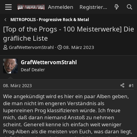
Anmelden
Registrieren
METROPOLIS - Progressive Rock & Metal
[Top of the Progs - 100 Meisterwerke] Die
gräfliche Liste
E
E
GrafWettervomStrahl
08. März 2023
r
r
s
s
GrafWettervomStrahl
t
t
Deaf Dealer
e
e
l
l
l
l
08. März 2023
#1
e
t
Wie angekündigt wird es hier ein paar Alben geben,
r
a
die man nicht im engeren Verständnis als
m
lupenreinen Prog klassifizieren würde. Ich freue
mich, daß daran niemand Anstoß zu nehmen
scheint. Generell kenne ich einfach weit weniger
Prog-Alben als die meisten von Euch, was daran liegt,