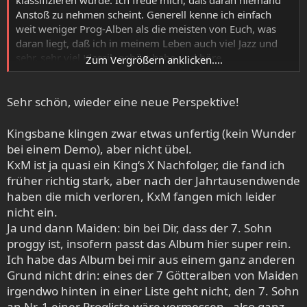
klassifizieren würde. Ich freue mich, daß daran niemand
Anstoß zu nehmen scheint. Generell kenne ich einfach
weit weniger Prog-Alben als die meisten von Euch, was
daran liegt, daß ich in meinem Leben auch viel Jazz und
sehr, sehr viel Klassik gehört habe und höre.
Zum Vergrößern anklicken....
Ich hatte kurz überlegt, was aus diesen Bereichen
Sehr schön, wieder eine neue Perspektive!
mitaufzunehmen, doch ich will Eure Gutmütigkeit nicht
überstrapazieren.
Kingsbane klingen zwar etwas unfertig (kein Wunder
Auch ich will versuchen mich in 3er-Schritten vorzutasten.
bei einem Demo), aber nicht übel.
KxM ist ja quasi ein King‘s X Nachfolger, die fand ich
Platz 100:
früher richtig stark, aber nach der Jahrtausendwende
haben die mich verloren, KxM fangen mich leider
nicht ein.
Ja und dann Maiden: bin bei Dir, dass der 7. Sohn
proggy ist, insofern passt das Album hier super rein.
Ich habe das Album bei mir aus einem ganz anderen
Grund nicht drin: eines der 7 Götteralben von Maiden
irgendwo hinten in einer Liste geht nicht, den 7. Sohn
an Nr. 1 einer Progliste wäre vermessen - also ganz