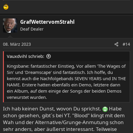
GrafWettervomStrahl
Deaf Dealer
08. März 2023
#14
Vauxdvihl schrieb:
Kingsbane: fantastischer Einstieg, Vor allem 'The Wages of
Iron Maiden - Seventh Son Of A Seventh Son (1988)
Sin' und 'Dreamscape' sind fantastisch. Ich hoffe, du
kennst auch die Nachfolgebands SEVEN YEARS und IN THE
Ein weiteres Herzensalbum. Dazu muß man nicht groß
NAME. Erstere hatten ebenfalls ein Demo, letztere dann
was schreiben, außer viell. daß Keyboards und
ein Album, auf dem einige der Songs der beiden Demos
Akustikgitarren selten geschmackvoller auf einer
verwurstet wurden.
Metalplatte in den Signaturesound einer Band eingebaut
Ich hab keinen Dunst, wovon Du sprichst.
Habe
wurden. Exzellentes Songwriting, Dickinson mit seiner
viell. besten Gesangsleistung überhaupt.
schon gesehen, gibt´s bei YT. "Blood" klingt mit dem
Wah und der Alternative/Grunge-Anmutung schon
sehr anders, aber äußerst interessant. Teilweise