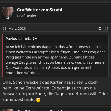
e
a
GrafWettervomStrahl
k
Deaf Dealer
t
i
o
08. März 2023
#7
n
e
Pavlos schrieb:
n
:
ALso ich hätte nichts dagegen, das würde unseren Listen
einen weiteren Farbtupfer hinzufügen. Und Jazz Prog oder
Prog Jazz finde ich immer spannend. Zumindest das
wenige Zeug, was ich davon kenne bzw. was ich so nenne.
Das wäre tatsächlich ein Gebiet, das ich gerne mehr
entdecken würde.....
Oha. Schon wackelt das Kartenhäuschen... doch
nein, keine Extrawürste. Es geht ja auch um die
Auswertung am Ende, die Rage vornehmen will. Oder
zumindest muß.