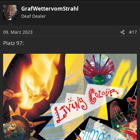
a
GrafWettervomStrahl
k
Deaf Dealer
t
i
o
09. März 2023
#17
n
e
Platz 97:
n
: