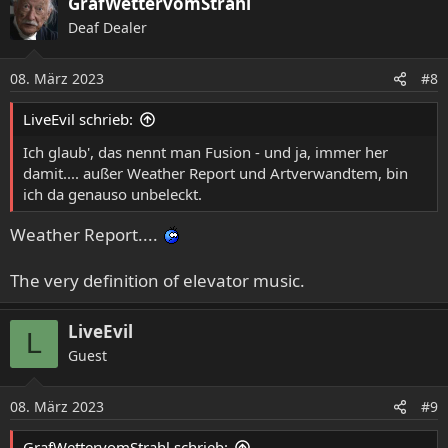
GrafWettervomStrahl
Deaf Dealer
08. März 2023
#8
LiveEvil schrieb:
Ich glaub', das nennt man Fusion - und ja, immer her
damit.... außer Weather Report und Artverwandtem, bin
ich da genauso unbeleckt.
Weather Report....
The very definition of elevator music.
LiveEvil
L
Guest
08. März 2023
#9
GrafWettervomStrahl schrieb: