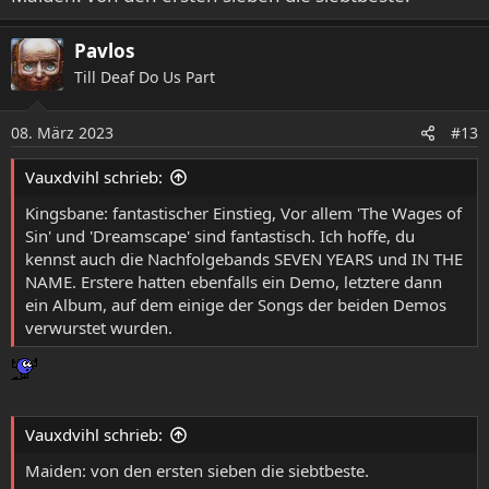
überirdische Gitarrenspiel von George Lynch. Dieser Kerl
hat einfach immer was zu sagen, egal, was er tut. Wie
Pavlos
herrlich vebinden sich seine teilweise skurrilen,
ultraproggigen Riffs mit dem knurrigen Zerrbass von
Till Deaf Do Us Part
Doug Pinnick! Der Gesang aller Herrschaften gemeinsam
erinnert zwar eher an eine angealterte Kapuzenbande, die
08. März 2023
#13
die Weltverschwörung (aber in echt!) vorbereitet, sei´s
drum. Heavy, rockig, Instrumentalspuren schön
Vauxdvihl schrieb:
geschichtet. Vertikaler Prog.
Kingsbane: fantastischer Einstieg, Vor allem 'The Wages of
Platz 98:
Sin' und 'Dreamscape' sind fantastisch. Ich hoffe, du
kennst auch die Nachfolgebands SEVEN YEARS und IN THE
NAME. Erstere hatten ebenfalls ein Demo, letztere dann
ein Album, auf dem einige der Songs der beiden Demos
verwurstet wurden.
Vauxdvihl schrieb:
Maiden: von den ersten sieben die siebtbeste.