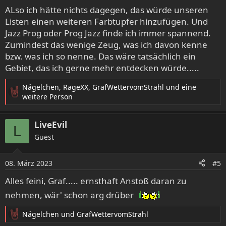
ALso ich hätte nichts dagegen, das würde unseren
Listen einen weiteren Farbtupfer hinzufügen. Und
Jazz Prog oder Prog Jazz finde ich immer spannend.
Zumindest das wenige Zeug, was ich davon kenne
bzw. was ich so nenne. Das wäre tatsächlich ein
Gebiet, das ich gerne mehr entdecken würde.....
Nägelchen
,
RageXX
,
GrafWettervomStrahl
und eine
R
weitere Person
e
a
LiveEvil
k
L
t
Guest
i
o
08. März 2023
n
#5
e
Alles feini, Graf..... ernsthaft Anstoß daran zu
n
:
nehmen, wär' schon arg drüber
Nägelchen
und
GrafWettervomStrahl
R