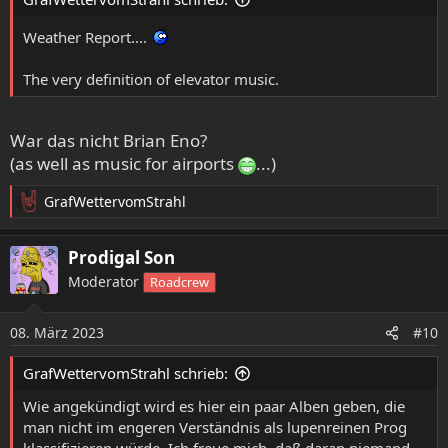
Weather Report....
The very definition of elevator music.
War das nicht Brian Eno?
(as well as music for airports
...)
GrafWettervomStrahl
R
e
a
Prodigal Son
k
Moderator
Roadcrew
t
i
o
08. März 2023
#10
n
e
GrafWettervomStrahl schrieb:
n
:
Wie angekündigt wird es hier ein paar Alben geben, die
man nicht im engeren Verständnis als lupenreinen Prog