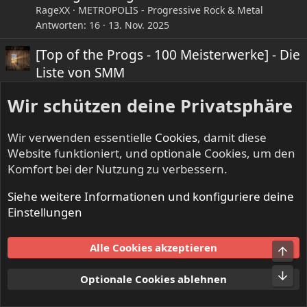
t
RageXX
METROPOLIS - Progressive Rock & Metal
Antworten
16
13. Nov. 2025
[Top of the Progs - 100 Meisterwerke] - Die
Liste von SMM
SMM
METROPOLIS - Progressive Rock & Metal
Wir schützen deine Privatsphäre
Antworten
481
Mittwoch um 23:07
[Top of the Progs - 50 Meisterwerke] -
Wir verwenden essentielle
Cookies
, damit diese
progges Liste
Website funktioniert, und optionale Cookies, um den
progge
METROPOLIS - Progressive Rock & Metal
Komfort bei der Nutzung zu verbessern.
Antworten
103
23. Dez. 2024
Siehe weitere Informationen und konfiguriere deine
Einstellungen
LinkedIn
E-Mail
Link
Teilen:
Alle Cookies akzeptieren
METROPOLIS - Progressive Rock & Metal
Optionale Cookies ablehnen
Cookies
Kontakt
Nutzungsbedingungen
Datenschutz