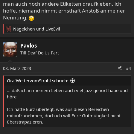
man auch noch andere Etiketten draufkleben, ich
hoffe, niemand nimmt ernsthaft Anstoß an meiner
Nennung.
Nägelchen
und
LiveEvil
R
e
a
Pavlos
k
Till Deaf Do Us Part
t
i
o
08. März 2023
#4
n
e
GrafWettervomStrahl schrieb:
n
:
....daß ich in meinem Leben auch viel Jazz gehört habe und
höre.
Ich hatte kurz überlegt, was aus diesen Bereichen
mitaufzunehmen, doch ich will Eure Gutmütigkeit nicht
überstrapazieren.