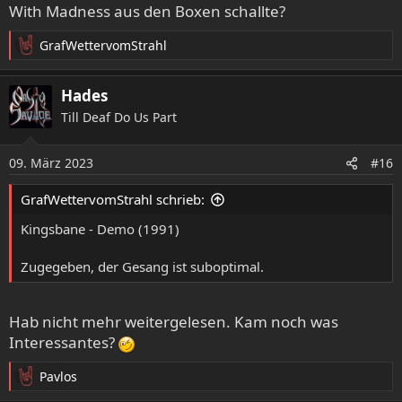
With Madness aus den Boxen schallte?
GrafWettervomStrahl
R
e
a
Hades
k
Till Deaf Do Us Part
t
i
o
09. März 2023
#16
n
e
GrafWettervomStrahl schrieb:
n
:
Kingsbane - Demo (1991)
Zugegeben, der Gesang ist suboptimal.
Hab nicht mehr weitergelesen. Kam noch was
Interessantes?
Pavlos
R
e