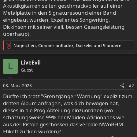
Akustikgitarren selten geschmackvoller auf einer
Metalplatte in den Signaturesound einer Band
eingebaut wurden. Exzellentes Songwriting,
Dickinson mit seiner viell. besten Gesangsleistung
überhaupt.
Nägelchen
,
CimmerianKodex
,
Daskeks
und 9 andere
R
e
a
LiveEvil
L
k
Guest
t
i
o
08. März 2023
#2
n
e
Dürfte ich trotz "Grenzgänger-Warnung" explizit zum
n
dritten Album anfragen, was dich bewogen hat,
:
dieses in die Prog-Abteilung einzuordnen (wo
schätzungsweise 99% der Maiden-Aficionados wie
aus der Pistole geschossen das verbale NWoBHM-
Etikett zücken würden)?