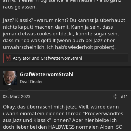
raus gelassen.
Jazz? Klassik? - warum nicht? Du kannst ja überhaupt
nichts kaputt machen damit. Kann ja sein, dass
jemand etwas cooles entdeckt, könnte sogar sein,
dass mir da was gefällt (wenn auch bei Jazz eher
unwahrscheinlich, ich hab‘s wiederholt probiert).
Kingsbane - Demo (1991)
Acrylator
und
GrafWettervomStrahl
R
Zugegeben, der Gesang ist suboptimal. Hat das einen
e
Progger groß zu stören? Nein, das hat es nämlich nicht.
a
GrafWettervomStrahl
Wundervolle Gitarrenarbeit (gegenläufges Riffing, Twin-
k
Deaf Dealer
Soli, alles, was das Herz begehrt). Besonders schöne
t
atmosphärische Wechsel zwischen Gitarren- und
i
o
Keyboardpassagen.
08. März 2023
#11
n
e
Okay, das überrascht mich jetzt. Viell. würde dann
Platz 99:
n
i.wann einmal ein eigener Thread "Progverwandtes
:
aus Jazz und Klassik" lohnen? Aber hier bleibe ich
doch lieber bei den HALBWEGS normalen Alben, SO