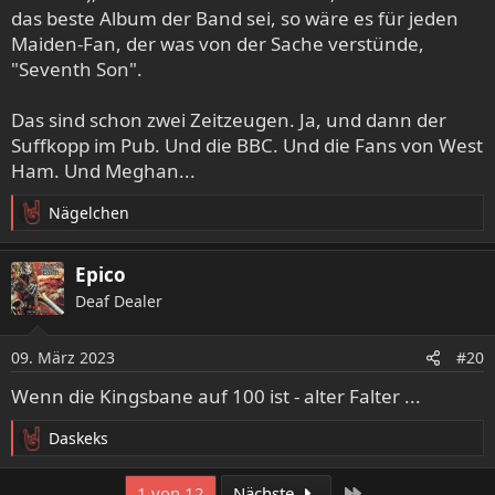
das beste Album der Band sei, so wäre es für jeden
Maiden-Fan, der was von der Sache verstünde,
"Seventh Son".
Das sind schon zwei Zeitzeugen. Ja, und dann der
Suffkopp im Pub. Und die BBC. Und die Fans von West
Ham. Und Meghan...
Nägelchen
R
e
a
Epico
k
Deaf Dealer
t
i
o
09. März 2023
#20
n
e
Wenn die Kingsbane auf 100 ist - alter Falter ...
n
:
Daskeks
R
e
a
Letzte
1 von 12
Nächste