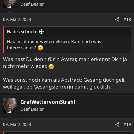
Deaf Dealer
t
i
o
09. März 2023
#18
n
e
Hades schrieb:
n
:
Hab nicht mehr weitergelesen. Kam noch was
Interessantes?
Was hast Du denn für´n Avatar, man erkennt Dich ja
nicht mehr wieder.
Was sonst noch kam als Abstract: Gesang doch geil,
weil egal, ob Gesangslehrerin damit glücklich.
GrafWettervomStrahl
Deaf Dealer
09. März 2023
#19