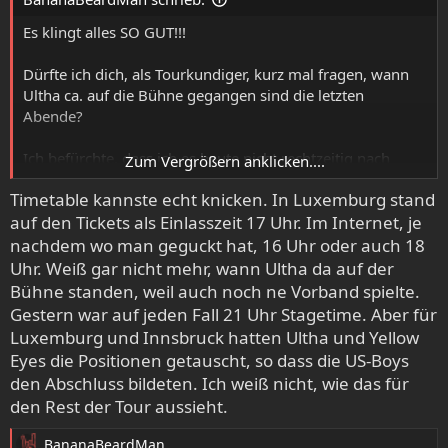
Es klingt alles SO GUT!!!
Dürfte ich dich, als Tourkundiger, kurz mal fragen, wann
Ultha ca. auf die Bühne gegangen sind die letzten
Abende?
Ich befürchte, dass ich es heute nicht rechtzeitig nach
Zum Vergrößern anklicken....
Wien schaffe ... sonst spare ich mir den Trip :(
Timetable kannste echt knicken. In Luxemburg stand
auf den Tickets als Einlasszeit 17 Uhr. Im Internet, je
(und wann ist es eigentlich aus der Mode gekommen, eine
Timetable zu veröffentlichen - ist für mich schon immer
nachdem wo man geguckt hat, 16 Uhr oder auch 18
sehr hilfreich ...)
Uhr. Weiß gar nicht mehr, wann Ultha da auf der
Bühne standen, weil auch noch ne Vorband spielte.
Gestern war auf jeden Fall 21 Uhr Stagetime. Aber für
Luxemburg und Innsbruck hatten Ultha und Yellow
Eyes die Positionen getauscht, so dass die US-Boys
den Abschluss bildeten. Ich weiß nicht, wie das für
den Rest der Tour aussieht.
BananaBeardMan