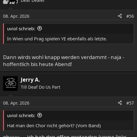
Deaf Dealer
t
i
o
08. Apr. 2026
#56
n
e
uviol schrieb:
n
:
In Wien und Prag spielen YE ebenfalls als letzte.
Dann wirds wohl knapp werden verdammt - naja -
hoffentlich bis heute Abend!
Jerry A.
Till Deaf Do Us Part
08. Apr. 2026
#57
uviol schrieb:
Hat man den Chor nicht gehört? (Vom Band)
phuuu..., ich hab den offen gestanden (vorne links