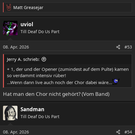
Matt Greasejar
R
e
a
uviol
k
Till Deaf Do Us Part
t
i
o
08. Apr. 2026
#53
n
e
Jerry A. schrieb:
n
:
+ 1, der und der Opener (zumindest auf dem Pulte) kamen
so verdammt intensiv rüber!
...Wenn dann live auch noch der Chor dabei wäre...
Hat man den Chor nicht gehört? (Vom Band)
Sandman
Till Deaf Do Us Part
08. Apr. 2026
#54