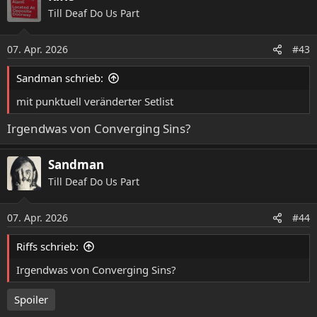
k
Till Deaf Do Us Part
t
i
o
07. Apr. 2026
#43
n
e
Sandman schrieb:
n
:
mit punktuell veränderter Setlist
Irgendwas von Converging Sins?
Sandman
Till Deaf Do Us Part
07. Apr. 2026
#44
Riffs schrieb:
Irgendwas von Converging Sins?
Spoiler