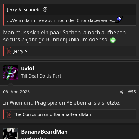
Jerry A. schrieb:
...Wenn dann live auch noch der Chor dabei wäre...
Man muss sich ein paar Sachen ja noch aufheben...
so fürs 25jährige Bühnenjubiläum oder so.
Jerry A.
R
e
a
uviol
k
Till Deaf Do Us Part
t
i
o
08. Apr. 2026
#55
n
e
In Wien und Prag spielen YE ebenfalls als letzte.
n
:
The Corrosion
und
BananaBeardMan
R
e
a
BananaBeardMan
k