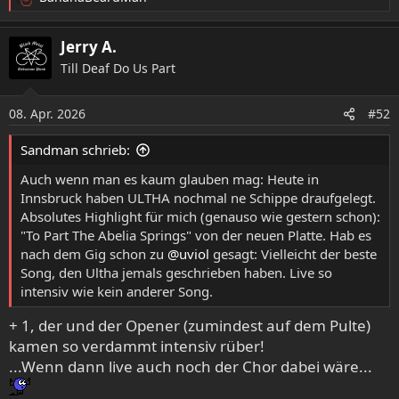
R
e
a
Jerry A.
k
Till Deaf Do Us Part
t
i
o
08. Apr. 2026
#52
n
e
Sandman schrieb:
n
:
Auch wenn man es kaum glauben mag: Heute in
Innsbruck haben ULTHA nochmal ne Schippe draufgelegt.
Absolutes Highlight für mich (genauso wie gestern schon):
"To Part The Abelia Springs" von der neuen Platte. Hab es
nach dem Gig schon zu
@uviol
gesagt: Vielleicht der beste
Song, den Ultha jemals geschrieben haben. Live so
intensiv wie kein anderer Song.
+ 1, der und der Opener (zumindest auf dem Pulte)
kamen so verdammt intensiv rüber!
...Wenn dann live auch noch der Chor dabei wäre...