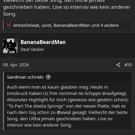
geschrieben haben. Live so intensiv wie kein anderer
Song.
AHostileGoat
,
uviol
,
BananaBeardMan
und 4 andere
R
e
a
BananaBeardMan
k
Deaf Dealer
t
i
o
08. Apr. 2026
#50
n
e
Sandman schrieb:
n
:
Auch wenn man es kaum glauben mag: Heute in
Innsbruck haben ULTHA nochmal ne Schippe draufgelegt.
Absolutes Highlight für mich (genauso wie gestern schon):
"To Part The Abelia Springs" von der neuen Platte. Hab es
nach dem Gig schon zu
@uviol
gesagt: Vielleicht der beste
Song, den Ultha jemals geschrieben haben. Live so
intensiv wie kein anderer Song.