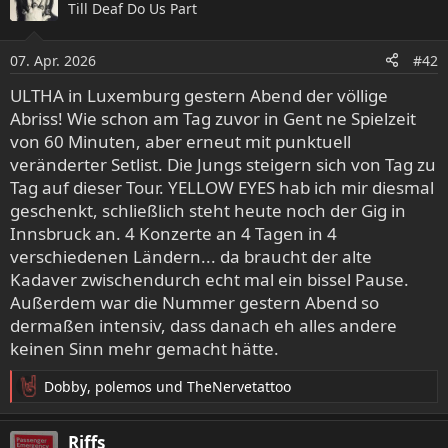
Till Deaf Do Us Part
07. Apr. 2026
#42
ULTHA in Luxemburg gestern Abend der völlige
Abriss! Wie schon am Tag zuvor in Gent ne Spielzeit
von 60 Minuten, aber erneut mit punktuell
veränderter Setlist. Die Jungs steigern sich von Tag zu
Tag auf dieser Tour. YELLOW EYES hab ich mir diesmal
geschenkt, schließlich steht heute noch der Gig in
Innsbruck an. 4 Konzerte an 4 Tagen in 4
verschiedenen Ländern... da braucht der alte
Kadaver zwischendurch echt mal ein bissel Pause.
Außerdem war die Nummer gestern Abend so
dermaßen intensiv, dass danach eh alles andere
keinen Sinn mehr gemacht hätte.
Dobby
,
polemos
und
TheNervetattoo
R
e
a
Riffs