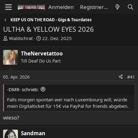
Anmelden
Registrieren
KEEP US ON THE ROAD - Gigs & Tourdates
ULTHA & YELLOW EYES 2026
E
E
Waldschrat
22. Dez. 2025
r
r
s
s
TheNervetattoo
t
t
Till Deaf Do Us Part
e
e
l
l
l
l
05. Apr. 2026
#41
e
t
-DMR- schrieb:
r
a
m
Falls morgen spontan wer nach Luxembourg will, würde
mein Digitalticket für 15€ via PayPal for friends abgeben.
wieso?
Sandman