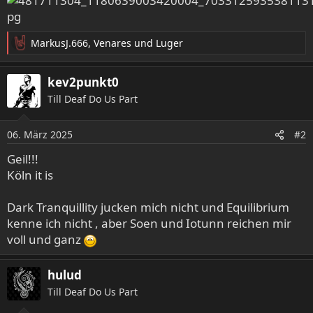
MarkusJ.666
,
Venares
und
Luger
R
e
a
kev2punkt0
k
Till Deaf Do Us Part
t
i
o
06. März 2025
#2
n
e
Geil!!!
n
Köln it is
:
Dark Tranquillity jucken mich nicht und Equilibrium
kenne ich nicht , aber Soen und Iotunn reichen mir
voll und ganz
hulud
Till Deaf Do Us Part