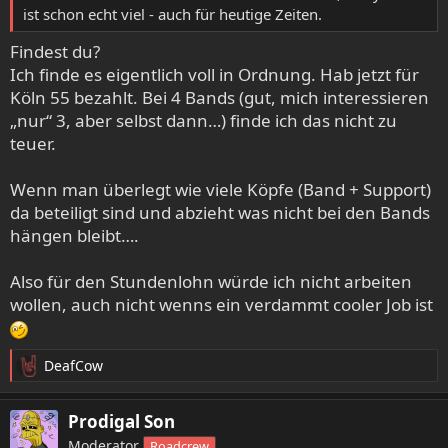
ist schon echt viel - auch für heutige Zeiten.
Findest du?
Ich finde es eigentlich voll in Ordnung. Hab jetzt für
Köln 55 bezahlt. Bei 4 Bands (gut, mich interessieren
„nur“ 3, aber selbst dann…) finde ich das nicht zu
teuer.
Wenn man überlegt wie viele Köpfe (Band + Support)
da beteiligt sind und abzieht was nicht bei den Bands
hängen bleibt….
Also für den Stundenlohn würde ich nicht arbeiten
wollen, auch nicht wenns ein verdammt cooler Job ist
DeafCow
R
e
a
Prodigal Son
k
Moderator
Roadcrew