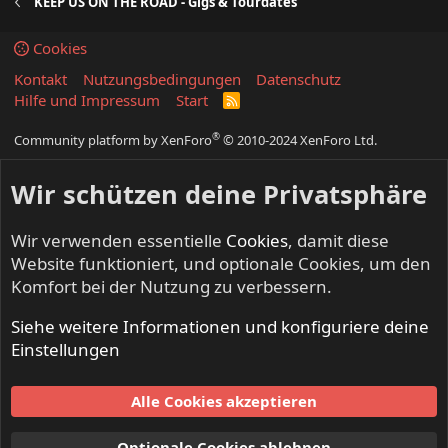
KEEP US ON THE ROAD - Gigs & Tourdates
Cookies
Kontakt
Nutzungsbedingungen
Datenschutz
Hilfe und Impressum
Start
R
S
S
®
Community platform by XenForo
© 2010-2024 XenForo Ltd.
Wir schützen deine Privatsphäre
Wir verwenden essentielle
Cookies
, damit diese
Website funktioniert, und optionale Cookies, um den
Komfort bei der Nutzung zu verbessern.
Siehe weitere Informationen und konfiguriere deine
Einstellungen
Alle Cookies akzeptieren
Optionale Cookies ablehnen