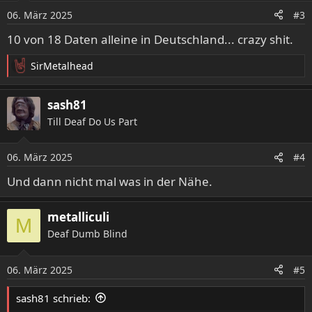
06. März 2025
#3
10 von 18 Daten alleine in Deutschland... crazy shit.
SirMetalhead
R
e
a
sash81
k
Till Deaf Do Us Part
t
i
o
06. März 2025
#4
n
e
Und dann nicht mal was in der Nähe.
n
:
metalliculi
M
Deaf Dumb Blind
06. März 2025
#5
sash81 schrieb: