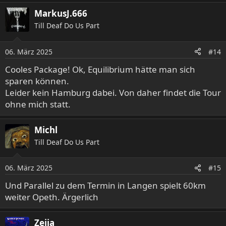
a
MarkusJ.666
k
Till Deaf Do Us Part
t
i
o
06. März 2025
#14
n
e
Cooles Package! Ok, Equilibrium hätte man sich
n
sparen können.
:
Leider kein Hamburg dabei. Von daher findet die Tour
ohne mich statt.
Michl
Till Deaf Do Us Part
06. März 2025
#15
Und Parallel zu dem Termin in Langen spielt 60km
weiter Opeth. Ärgerlich
Zeija