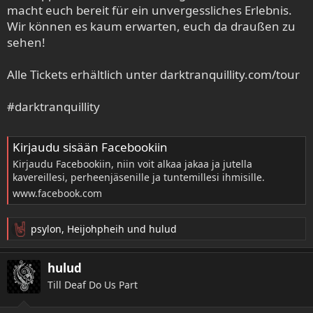
macht euch bereit für ein unvergessliches Erlebnis.
Wir können es kaum erwarten, euch da draußen zu
sehen!
Alle Tickets erhältlich unter darktranquillity.com/tour
#darktranquillity
Kirjaudu sisään Facebookiin
Kirjaudu Facebookiin, niin voit alkaa jakaa ja jutella
kavereillesi, perheenjäsenille ja tuntemillesi ihmisille.
www.facebook.com
psylon
,
Heijohpheih
und
hulud
R
e
a
hulud
k
Till Deaf Do Us Part
t
i