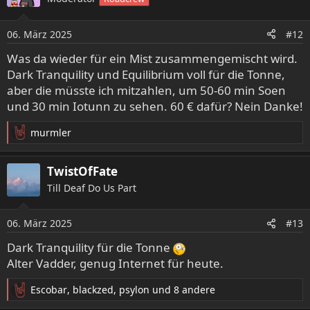
t
i
o
06. März 2025
#12
n
e
Was da wieder für ein Mist zusammengemischt wird.
n
Dark Tranquility und Equilibrium voll für die Tonne,
:
aber die müsste ich mitzahlen, um 50-60 min Soen
und 30 min Iotunn zu sehen. 60 € dafür? Nein Danke!
murmler
R
e
a
TwistOfFate
k
Till Deaf Do Us Part
t
i
o
06. März 2025
#13
n
e
Dark Tranquility für die Tonne
n
Alter Vadder, genug Internet für heute.
:
Escobar
,
blackzed
,
psylon
und 8 andere
R
e