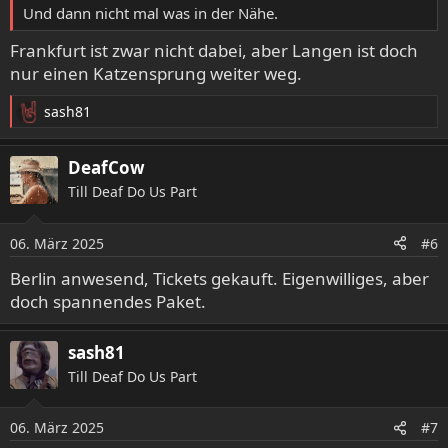
Und dann nicht mal was in der Nähe.
Frankfurt ist zwar nicht dabei, aber Langen ist doch
nur einen Katzensprung weiter weg.
sash81
R
e
a
DeafCow
k
Till Deaf Do Us Part
t
i
o
06. März 2025
#6
n
e
Berlin anwesend, Tickets gekauft. Eigenwilliges, aber
n
doch spannendes Paket.
:
sash81
Till Deaf Do Us Part
06. März 2025
#7