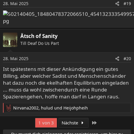
o
28. Mai 2025
#19
n
e
n
:
Ätsch of Sanity
Till Deaf Do Us Part
28. Mai 2025
#20
Ist spätestens mit dieser Ankündigung ein gutes
Billing, aber welcher Sadist und Menschenschänder
hat dazu noch die ekelhaften Equilibrium eingeladen
... muss da wohl zwischendurch eine Runde
Spazierengehen, hoffe man darf in Langen raus.
Nirvana2002
,
hulud
und
Heijohpheih
R
e
a
Letzte
1 von 3
Nächste
k
t