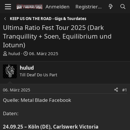
Anmelden
Registrieren
KEEP US ON THE ROAD - Gigs & Tourdates
Ultima Ratio Fest Tour 2025 (Dark
Tranquillity + Soen, Equilibrium und
Iotunn)
E
E
hulud
06. März 2025
r
r
s
s
hulud
t
t
Till Deaf Do Us Part
e
e
l
l
l
l
06. März 2025
#1
e
t
Quelle: Metal Blade Facebook
r
a
m
Daten:
24.09.25 – Köln (DE), Carlswerk Victoria