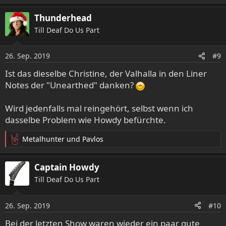
e
a
Thunderhead
k
Till Deaf Do Us Part
t
i
o
26. Sep. 2019
#9
n
e
Ist das dieselbe Christine, der Valhalla in den Liner
n
Notes der "Unearthed" danken?
:
Wird jedenfalls mal reingehört, selbst wenn ich
dasselbe Problem wie Howdy befürchte.
Metalhunter
und
Pavlos
R
e
a
Captain Howdy
k
Till Deaf Do Us Part
t
i
o
26. Sep. 2019
#10
n
e
Bei der letzten Show waren wieder ein paar gute