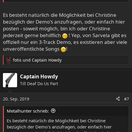
Es besteht natürlich die Möglichkeit bei Christine
bezüglich der Demo's anzufragen, oder einfach hier
posten - soweit möglich, bin ich oder Christine
jederzeit gerne behilflich
! Yep, von Sarvela gibt es
offiziell nur ein 3-Track Demo, es existieren aber viele
unveröffentlichte Songs
!
fotis
und
Captain Howdy
R
e
a
Captain Howdy
k
Till Deaf Do Us Part
t
i
o
20. Sep. 2019
#7
n
e
Metalhunter schrieb:
n
:
Es besteht natürlich die Möglichkeit bei Christine
bezüglich der Demo's anzufragen, oder einfach hier