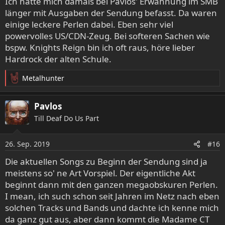
Ich hatte mich damals bei Pavlos' Erwähnung im SMB
länger mit Ausgaben der Sendung befasst. Da waren
einige leckere Perlen dabei. Eben sehr viel
powervolles US/CDN-Zeug. Bei softeren Sachen wie
bspw. Knights Reign bin ich oft raus, höre lieber
Hardrock der alten Schule.
Metalhunter
R
e
a
Pavlos
k
Till Deaf Do Us Part
t
i
o
26. Sep. 2019
#16
n
e
Die aktuellen Songs zu Beginn der Sendung sind ja
n
meistens so' ne Art Vorspiel. Der eigentliche Akt
:
beginnt dann mit den ganzen megaobskuren Perlen.
I mean, ich such schon seit Jahren im Netz nach eben
solchen Tracks und Bands und dachte ich kenne mich
da ganz gut aus, aber dann kommt die Madame CT