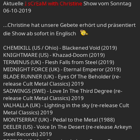
e
Aktuelle
I sCrEaM with Christine
Show vom Sonntag
n
06-10-2019
:
...Christine hat unsere Gebete erhört und präsentiert
die Show ab sofort in Englisch
CHEMIKILL (US / Ohio) - Blackened Void (2019)
KNIGHTMARE (US) - Khazad-Doom (2019)
TERMINUS (UK) - Flesh Falls from Steel (2019)
MIDNIGHT FORCE (UK) - Eternal Emperor (2019)
BLADE RUNNER (UK) - Eyes Of The Beholder (re-
release Cult Metal Classics) 2019
SADWINGS (SWE) - Love In The Third Degree (re-
release Cult Metal Classics) 2019
VALHALLA (UK) - Lighting in the sky (re-release Cult
Metal Classics) 2019
MONTSERRAT (UK) - Pedal to the Metal (1988)
DEELER (US) - Voice In The Desert (re-release Arkeyn
Steel Records) 2019