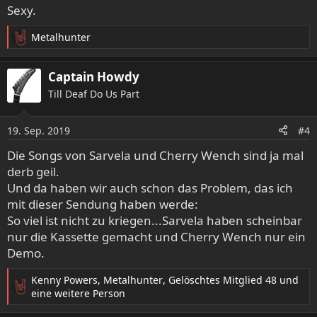
e
Sexy.
n
:
Metalhunter
R
e
a
Captain Howdy
k
Till Deaf Do Us Part
t
i
o
19. Sep. 2019
#4
n
e
Die Songs von Sarvela und Cherry Wench sind ja mal
n
derb geil.
:
Und da haben wir auch schon das Problem, das ich
mit dieser Sendung haben werde:
So viel ist nicht zu kriegen...Sarvela haben scheinbar
nur die Kassette gemacht und Cherry Wench nur ein
Demo.
Kenny Powers
,
Metalhunter
,
Gelöschtes Mitglied 48
und
R
eine weitere Person
e