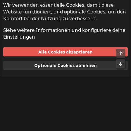
Wir verwenden essentielle
Cookies
, damit diese
Website funktioniert, und optionale Cookies, um den
Komfort bei der Nutzung zu verbessern.
Siehe weitere Informationen und konfiguriere deine
IRON FISTS - Heavy Metal & Doom Metal
Einstellungen
Cookies
Alle Cookies akzeptieren
Obe
Kontakt
Nutzungsbedingungen
Datenschutz
Hilfe und Impressum
Start
R
Unt
Optionale Cookies ablehnen
S
S
®
Community platform by XenForo
© 2010-2024 XenForo Ltd.