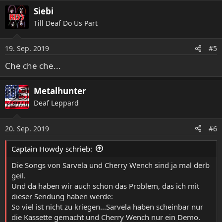
a
Siebi
k
t
Till Deaf Do Us Part
i
o
19. Sep. 2019
n
#5
e
Che che che...
n
:
Metalhunter
Deaf Leppard
20. Sep. 2019
#6
Captain Howdy schrieb:
Die Songs von Sarvela und Cherry Wench sind ja mal derb
geil.
Und da haben wir auch schon das Problem, das ich mit
dieser Sendung haben werde:
So viel ist nicht zu kriegen...Sarvela haben scheinbar nur
die Kassette gemacht und Cherry Wench nur ein Demo.