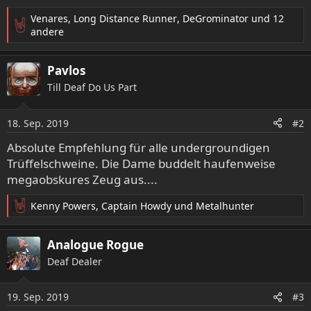
Venares
,
Long Distance Runner
,
DeGrominator
und 12
R
andere
e
a
Pavlos
k
t
Till Deaf Do Us Part
i
o
18. Sep. 2019
n
#2
e
Absolute Empfehlung für alle undergroundigen
n
Trüffelschweine. Die Dame buddelt haufenweise
:
megaobskures Zeug aus....
Kenny Powers
,
Captain Howdy
und
Metalhunter
R
e
a
Analogue Rogue
k
Deaf Dealer
t
i
o
19. Sep. 2019
#3
n