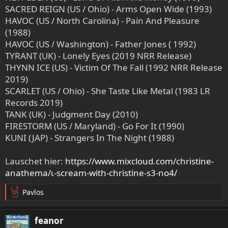
SACRED REIGN (US / Ohio) - Arms Open Wide (1993)
HAVOC (US / North Carolina) - Pain And Pleasure
(1988)
HAVOC (US / Washington) - Father Jones ( 1992)
TYRANT (UK) - Lonely Eyes (2019 NRR Release)
THYNN ICE (US) - Victim Of The Fall (1992 NRR Release
2019)
SCARLET (US / Ohio) - She Taste Like Metal (1983 LR
Records 2019)
TANK (UK) - Judgment Day (2010)
FIRESTORM (US / Maryland) - Go For It (1990)
KUNI (JAP) - Strangers In The Night (1988)
Lauschet hier:
https://www.mixcloud.com/christine-
anathema/ι-scream-with-christine-s3-no4/
Pavlos
R
e
a
feanor
k