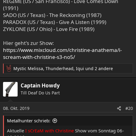
REGIME (US / San Francisco) - Love Comes Down
(1991)
SADO (US / Texas) - The Reckoning (1987)
PARADOX (US / Texas) - Give A Listen (1999)
ZYKLONE (US / Ohio) - Love Fire (1989)
Hier geht's zur Show:
https://www.mixcloud.com/christine-anathema/i-
scream-with-christine-s3-no5/
Mystic Melissa
,
Thunderhead
,
Iqui
und 2 andere
R
e
a
Captain Howdy
k
Till Deaf Do Us Part
t
i
o
08. Okt. 2019
#20
n
e
Metalhunter schrieb:
n
:
Aktuelle
I sCrEaM with Christine
Show vom Sonntag 06-