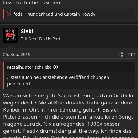
lasst Euch überraschen!
fotis
,
Thunderhead
und
Captain Howdy
R
e
a
Siebi
k
Till Deaf Do Us Part
t
i
o
26. Sep. 2019
#12
n
e
Metalhunter schrieb:
n
:
...stets auch neu anstehende Veröffentlichungen
präsentiert....
Was an sich eine gute Sache ist. Bin grad am Grübeln
wegen des US Metal-Brandmarks, habe ganz andere
Kaliber im Ohr, in ihrer Sendung gehört. Bis auf
Picture lassen mich die ersten fünf aktuelleren Songs
fragend zurück. Nix aufregendes, 1000x besser
gehört, Plastik(drums)klang all the way, ich finde das
traurig. Die älteren Stücke zeigen dann, wie es gehen