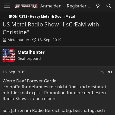
Anmelden
Registrieren
IRON FISTS - Heavy Metal & Doom Metal
US Metal Radio Show "I sCrEaM with
Christine"
E
E
Metalhunter
18. Sep. 2019
r
r
s
s
Metalhunter
t
t
Deaf Leppard
e
e
l
l
l
l
18. Sep. 2019
#1
e
t
Werte Deaf Forever Garde,
r
a
ich hoffe Ihr nehmt es mir nicht übel und gestattet
m
mir, hier mal explizit Promotion für eine der besten
Radio-Shows zu betreiben!
Seit Jahren im Radio-Bereich tätig, beschäftigt sich