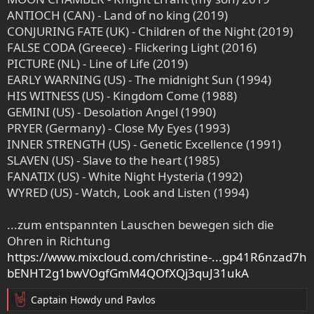
ANTIOCH (CAN) - Land of no king (2019)
CONJURING FATE (UK) - Children of the Night (2019)
FALSE CODA (Greece) - Flickering Light (2016)
PICTURE (NL) - Line of Life (2019)
EARLY WARNING (US) - The midnight Sun (1994)
HIS WITNESS (US) - Kingdom Come (1988)
GEMINI (US) - Desolation Angel (1990)
PRYER (Germany) - Close My Eyes (1993)
INNER STRENGTH (US) - Genetic Excellence (1991)
SLAVEN (US) - Slave to the heart (1985)
FANATIX (US) - White Night Hysteria (1992)
WYRED (US) - Watch, Look and Listen (1994)
...zum entspannten Lauschen bewegen sich die
Ohren in Richtung
https://www.mixcloud.com/christine-...gp41R6nzad7h
bENHT2g1bwVOgfGmM4QOfXQj3quJ31ukA
Captain Howdy
und
Pavlos
R