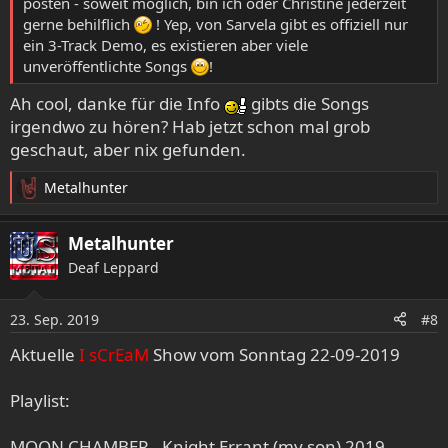
posten - soweit möglich, bin ich oder Christine jederzeit
gerne behilflich
! Yep, von Sarvela gibt es offiziell nur
ein 3-Track Demo, es existieren aber viele
unveröffentlichte Songs
!
Ah cool, danke für die Info
gibts die Songs
irgendwo zu hören? Hab jetzt schon mal grob
geschaut, aber nix gefunden.
Metalhunter
R
e
a
Metalhunter
k
Deaf Leppard
t
i
o
23. Sep. 2019
#8
n
e
Aktuelle
I sCrEaM
Show vom Sonntag 22-09-2019
n
:
Playlist:
MOON CHAMBER - Knight Errant (my son) 2019