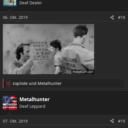
Deaf Dealer
t
i
o
06. Okt. 2019
#18
n
e
n
:
zopilote
und
Metalhunter
R
e
a
Metalhunter
k
Deaf Leppard
t
i
o
07. Okt. 2019
#19
n