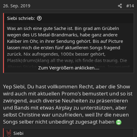
o
26. Sep. 2019
#14
n
e
Siebi schrieb:
n
:
Was an sich eine gute Sache ist. Bin grad am Grübeln
wegen des US Metal-Brandmarks, habe ganz andere
Kaliber im Ohr, in ihrer Sendung gehört. Bis auf Picture
lassen mich die ersten fünf aktuelleren Songs fragend
zurück. Nix aufregendes, 1000x besser gehört,
Plastik(drums)klang all the way, ich finde das traurig. Die
älteren Stücke zeigen dann, wie es gehen kann. Insgesamt
Zum Vergrößern anklicken....
eine der weniger für mich geeigneten Ausgaben. War ein
Power Metal-/Progressive-/Hard Rock-Motto gegeben?
Yep Siebi, Du hast vollkommen Recht, aber die Show
wird auch mit aktuellen Promo's bemustert und so ist
zwingend, auch diverse Neuheiten zu präsentieren
und Bands mit etwas Airplay zu unterstützen, aber
selbst Christine war unzufrieden, weil Ihr die neuen
Songs selber nicht unbedingt zugesagt haben
Siebi
R