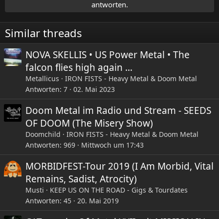
ZYKLONE (US / Ohio) - Love Fire (1989)
i
antworten.
o
n
Hier geht's zur Show:
e
Similar threads
https://www.mixcloud.com/christine-anathema/i-scream-
n
with-christine-s3-no5/
:
NOVA SKELLIS • US Power Metal • The
falcon flies high again …
Metallicus
IRON FISTS - Heavy Metal & Doom Metal
Antworten
7
02. Mai 2023
Doom Metal im Radio und Stream - SEEDS
OF DOOM (The Misery Show)
Doomchild
IRON FISTS - Heavy Metal & Doom Metal
Antworten
969
Mittwoch um 17:43
MORBIDFEST-Tour 2019 (I Am Morbid, Vital
Remains, Sadist, Atrocity)
Musti
KEEP US ON THE ROAD - Gigs & Tourdates
Antworten
45
20. Mai 2019