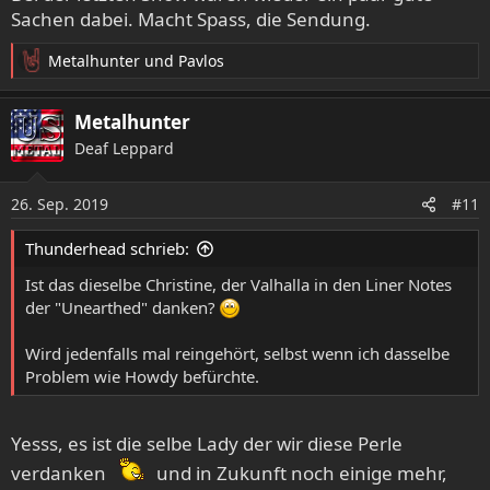
n
Sachen dabei. Macht Spass, die Sendung.
:
Metalhunter
und
Pavlos
R
e
a
Metalhunter
k
Deaf Leppard
t
i
o
26. Sep. 2019
#11
n
e
Thunderhead schrieb:
n
:
Ist das dieselbe Christine, der Valhalla in den Liner Notes
der "Unearthed" danken?
Wird jedenfalls mal reingehört, selbst wenn ich dasselbe
Problem wie Howdy befürchte.
Yesss, es ist die selbe Lady der wir diese Perle
verdanken
und in Zukunft noch einige mehr,