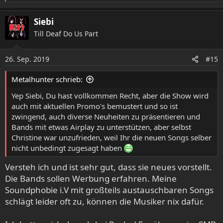
e
a
Siebi
k
Till Deaf Do Us Part
t
i
o
26. Sep. 2019
#15
n
e
Metalhunter schrieb:
n
:
Yep Siebi, Du hast vollkommen Recht, aber die Show wird
auch mit aktuellen Promo's bemustert und so ist
zwingend, auch diverse Neuheiten zu präsentieren und
Bands mit etwas Airplay zu unterstützen, aber selbst
Christine war unzufrieden, weil Ihr die neuen Songs selber
nicht unbedingt zugesagt haben
Versteh ich und ist sehr gut, dass sie neues vorstellt.
Die Bands sollen Werbung erfahren. Meine
Soundphobie i.V mit großteils austauschbaren Songs
schlägt leider oft zu, können die Musiker nix dafür.