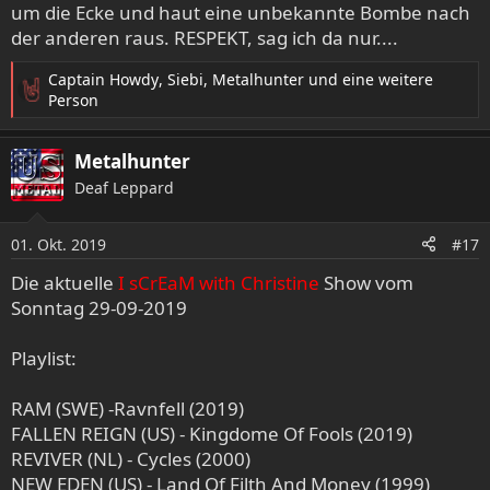
um die Ecke und haut eine unbekannte Bombe nach
der anderen raus. RESPEKT, sag ich da nur....
Captain Howdy
,
Siebi
,
Metalhunter
und eine weitere
R
Person
e
a
Metalhunter
k
t
Deaf Leppard
i
o
01. Okt. 2019
n
#17
e
Die aktuelle
I sCrEaM with Christine
Show vom
n
Sonntag 29-09-2019
:
Playlist:
RAM (SWE) -Ravnfell (2019)
FALLEN REIGN (US) - Kingdome Of Fools (2019)
REVIVER (NL) - Cycles (2000)
NEW EDEN (US) - Land Of Filth And Money (1999)