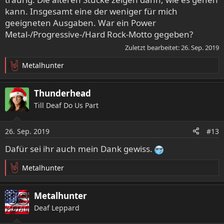
kann. Insgesamt eine der weniger für mich
geeigneten Ausgaben. War ein Power
Metal-/Progressive-/Hard Rock-Motto gegeben?
Zuletzt bearbeitet:
26. Sep. 2019
Metalhunter
R
e
a
Thunderhead
k
Till Deaf Do Us Part
t
i
o
26. Sep. 2019
#13
n
e
Dafür sei ihr auch mein Dank gewiss.
n
:
Metalhunter
R
e
a
Metalhunter
k
Deaf Leppard
t
i