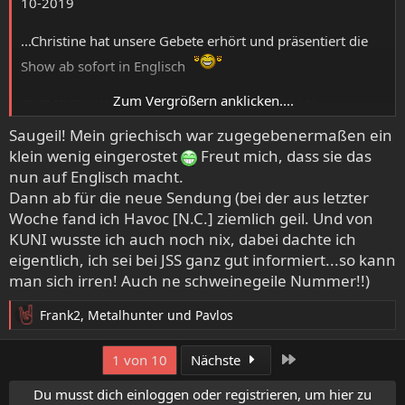
10-2019
...Christine hat unsere Gebete erhört und präsentiert die
Show ab sofort in Englisch
Zum Vergrößern anklicken....
CHEMIKILL (US / Ohio) - Blackened Void (2019)
KNIGHTMARE (US) - Khazad-Doom (2019)
Saugeil! Mein griechisch war zugegebenermaßen ein
TERMINUS (UK) - Flesh Falls from Steel (2019)
klein wenig eingerostet
Freut mich, dass sie das
MIDNIGHT FORCE (UK) - Eternal Emperor (2019)
nun auf Englisch macht.
BLADE RUNNER (UK) - Eyes Of The Beholder (re-release
Dann ab für die neue Sendung (bei der aus letzter
Cult Metal Classics) 2019
Woche fand ich Havoc [N.C.] ziemlich geil. Und von
SADWINGS (SWE) - Love In The Third Degree (re-release
Cult Metal Classics) 2019
KUNI wusste ich auch noch nix, dabei dachte ich
VALHALLA (UK) - Lighting in the sky (re-release Cult Metal
eigentlich, ich sei bei JSS ganz gut informiert...so kann
Classics) 2019
man sich irren! Auch ne schweinegeile Nummer!!)
MONTSERRAT (UK) - Pedal to the Metal (1988)
DEELER (US) - Voice In The Desert (re-release Arkeyn Steel
Frank2
,
Metalhunter
und
Pavlos
R
Records) 2019
e
REGIME (US / San Francisco) - Love Comes Down (1991)
a
Letzte
1 von 10
Nächste
SADO (US / Texas) - The Reckoning (1987)
k
PARADOX (US / Texas) - Give A Listen (1999)
t
Du musst dich einloggen oder registrieren, um hier zu