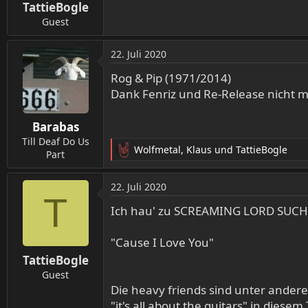
TattieBogle
e
n
Guest
:
22. Juli 2020
Rog & Pip (1971/2014)
Dank Fenriz und Re-Release nicht 
Barabas
Till Deaf Do Us
Wolfmetal
,
Klaus
und
TattieBogle
Part
R
e
a
22. Juli 2020
k
T
t
Ich hau' zu SCREAMING LORD SUCH 
i
o
"Cause I Love You"
n
TattieBogle
e
n
Guest
:
Die heavy friends sind unter ander
"it's all about the guitars" in diesem 