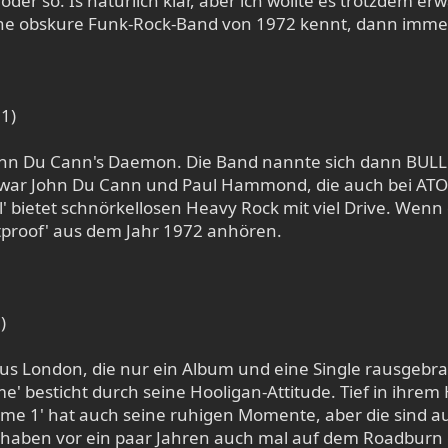
 oder so. Is natürlich klar, aber ich wollte es trotzdem 
ne obskure Funk-Rock-Band von 1972 kennt, dann immer
1)
n Du Cann's Daemon. Die Band nannte sich dann BULL
zwar John Du Cann und Paul Hammond, die auch bei AT
' bietet schnörkellosen Heavy Rock mit viel Drive. Wenn 
tproof' aus dem Jahr 1972 anhören.
)
aus London, die nur ein Album und eine Single rausgebr
me' besticht durch seine Hooligan-Attitude. Tief in ih
olume 1' hat auch seine ruhigen Momente, aber die sind au
aben vor ein paar Jahren auch mal auf dem Roadburn g