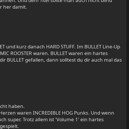
erwähnen. Und dem Titel sollte man auch nicht blind
 her damit.
ET und kurz danach HARD STUFF. Im BULLET Line-Up
OMIC ROOSTER waren. BULLET waren ein hartes
dir BULLET gefallen, dann solltest du dir auch mal das
acht haben.
rem Herzen waren INCREDIBLE HOG Punks. Und wenn
ch super. Trotz allem ist 'Volume 1' ein hartes
espielt.