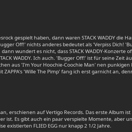
ock gespielt haben, dann waren STACK WADDY die Hard
ugger Off!' nichts anderes bedeutet als 'Verpiss Dich! 'B
 dann wundert es nicht, dass STACK WADDY-Konzerte oft 
 STACK WADDY. Ich auch. 'Bugger Off!' ist für seine Zeit
hen aus 'I'm Your Hoochie-Coochie Man' nen punkigen D
mit ZAPPA's 'Wille The Pimp' fang ich erst garnicht an, de
n, erschienen auf Vertigo Records. Das erste Album ist
er ist. Es gibt auch ein paar verspielte Momente, aber unt
se existierten FLIED EGG nur knapp 2 1/2 Jahre.