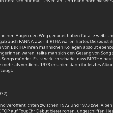
 höre sich nur mal 'Driver' an. Und dann noch dieser S
n meinen Augen den Weg geebnet haben für alle weibl
gab auch FANNY, aber BIRTHA waren härter. Dieses ist 
 von BIRTHA ihren männlichen Kollegen absolut ebenbür
ängerinnen waren, teilte man sich den Gesang von Song
llen Songs mündet. Es ist wirklich schade, dass BIRTHA h
ehr als verdient. 1973 erschien dann ihr letztes Album
rzeugt.
972)
 veröffentlichten zwischen 1972 und 1973 zwei Alben u
Z TOP auf Tour. Ihr Debut bietet rohen, ungeschliffen H