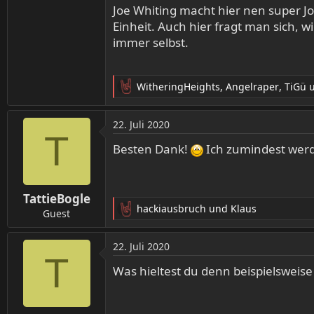
Joe Whiting macht hier nen super J
Einheit. Auch hier fragt man sich, w
immer selbst.
WitheringHeights
,
Angelraper
,
TiGü
u
R
e
a
22. Juli 2020
k
T
t
Besten Dank!
Ich zumindest werd
i
o
n
TattieBogle
e
hackiausbruch
und
Klaus
n
Guest
R
:
e
a
22. Juli 2020
k
T
t
Was hieltest du denn beispielsweise
i
o
n