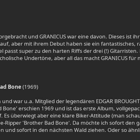
vorgebracht und GRANICUS war eine davon. Dieses ist ihr
uf, aber mit ihrem Debut haben sie ein fantastisches, 
passt super zu den harten Riffs der drei (!) Gitarristen
holische Undertöne, aber all das macht GRANICUS für m
Bad Bone
(1969)
n und war u.a. Mitglied der legendären EDGAR BROUGH
one' erschien 1969 und ist das erste Album, vollgepack
. Es überwiegt aber eine klare Biker-Attitude (man schau
ie-Ripper 'Brother Bad Bone'. Da möchte ich sofort den 
n und sofort in den nächsten Wald ziehen. Oder so ähnl