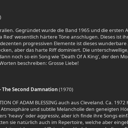
)
tralien. Gegründet wurde die Band 1965 und die ersten 
Red' wesentlich härtere Töne anschlugen. Dieses ist ihr
er dezenten progressiven Elemente ist dieses wunderbare
en, aber das harte Riff dominiert. Die unterschwellige,
ann noch so ein Song wie 'Death Of A King', der den Mor
 Worten beschreiben: Grosse Liebe!
 The Second Damnation
(1970)
N OF ADAM BLESSING auch aus Cleveland. Ca. 1972 hat 
e Atmosphäre und subtile Melancholie den geneigten Hö
'heavy' oder aggressiv, aber ich finde ihre Songs einfa
en sie natürlich auch im Repertoire, welche aber eingeb