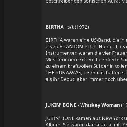
beschreibenden sonischen Aura. Man
BIRTHA - s/t
(1972)
BIRTHA waren eine US-Band, die i
bis zu PHANTOM BLUE. Nun gut, es 
Instrumenten waren die vier Frauen
Musikerinnen extrem talentierte S
zu einem kraftvollen Stil der in to
THE RUNAWAYS, denn das hätten sie m
als ihr Debut, aber immer noch übe
JUKIN' BONE - Whiskey Woman
(1
JUKIN' BONE kamen aus New York und
Album. Sie waren damals u.a. mit Z