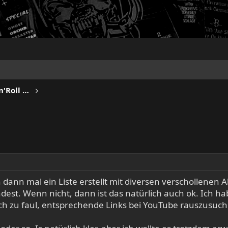
ANGEL CITY - Hard Rock, Rock'n'Roll & Classic Rock
 dann mal ein Liste erstellt mit diversen verschollenen A
ndest. Wenn nicht, dann ist das natürlich auch ok. Ich h
 ich zu faul, entsprechende Links bei YouTube rauszusuch