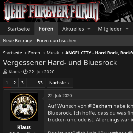
Startseite
Foren
Aktuelles
Mitglieder
Neue Beiträge
Foren durchsuchen
Startseite
Foren
Musik
Vergessener Hard- und Bluesrock
E
E
Klaus
22. Juli 2020
r
r
1
2
3
…
53
Nächste
s
s
t
t
22. Juli 2020
e
e
l
l
Auf Wunsch von
@Bexham
habe ich
l
l
Bluesrock. Ich hoffe, dass du was fi
e
t
trocken und öde ist. Allerdings war
r
a
Klaus
m