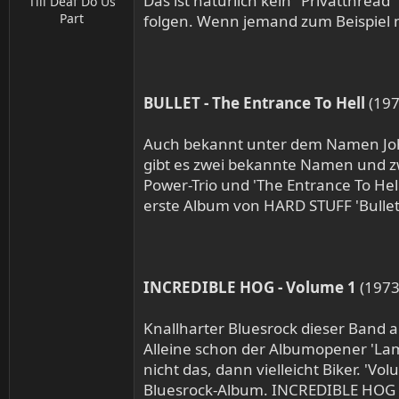
Das ist natürlich kein "Privatthread"
Till Deaf Do Us
Part
folgen. Wenn jemand zum Beispiel 
BULLET - The Entrance To Hell
(197
Auch bekannt unter dem Namen Joh
gibt es zwei bekannte Namen und 
Power-Trio und 'The Entrance To Hell
erste Album von HARD STUFF 'Bulle
INCREDIBLE HOG - Volume 1
(1973
Knallharter Bluesrock dieser Band 
Alleine schon der Albumopener 'La
nicht das, dann vielleicht Biker. 'V
Bluesrock-Album. INCREDIBLE HOG h