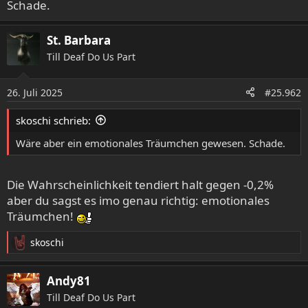
Schade.
St. Barbara
Till Deaf Do Us Part
26. Juli 2025
#25.962
skoschi schrieb:
Wäre aber ein emotionales Träumchen gewesen. Schade.
Die Wahrscheinlichkeit tendiert halt gegen -0,2%
aber du sagst es imo genau richtig: emotionales
Träumchen!
skoschi
R
e
a
Andy81
k
Till Deaf Do Us Part
t