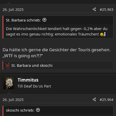
i
o
26. Juli 2025
#25.963
n
e
St. Barbara schrieb:
n
:
Die Wahrscheinlichkeit tendiert halt gegen -0,2% aber du
sagst es imo genau richtig: emotionales Träumchen!
Da hätte ich gerne die Gesichter der Touris gesehen.
„WTF is going on?!?“
St. Barbara
und
skoschi
R
e
a
Timmitus
k
Till Deaf Do Us Part
t
i
o
26. Juli 2025
#25.964
n
e
skoschi schrieb:
n