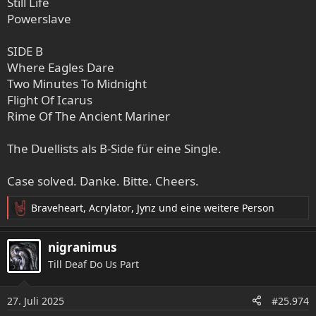
Still Life
Powerslave
SIDE B
Where Eagles Dare
Two Minutes To Midnight
Flight Of Icarus
Rime Of The Ancient Mariner
The Duellists als B-Side für eine Single.
Case solved. Danke. Bitte. Cheers.
Braveheart
,
Acrylator
,
Jynz
und eine weitere Person
R
e
a
nigranimus
k
Till Deaf Do Us Part
t
i
o
27. Juli 2025
#25.974
n