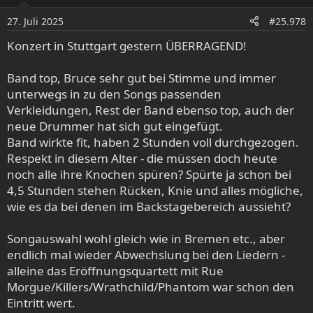
i
o
27. Juli 2025
#25.978
n
e
Konzert in Stuttgart gestern ÜBERRAGEND!
n
:
Band top, Bruce sehr gut bei Stimme und immer
unterwegs in zu den Songs passenden
Verkleidungen, Rest der Band ebenso top, auch der
neue Drummer hat sich gut eingefügt.
Band wirkte fit, haben 2 Stunden voll durchgezogen.
Respekt in diesem Alter - die müssen doch heute
noch alle ihre Knochen spüren? Spürte ja schon bei
4,5 Stunden stehen Rücken, Knie und alles mögliche,
wie es da bei denen im Backstagebereich aussieht?
Songauswahl wohl gleich wie in Bremen etc., aber
endlich mal wieder Abwechslung bei den Liedern -
alleine das Eröffnungsquartett mit Rue
Morgue/Killers/Wrathchild/Phantom war schon den
Eintritt wert.