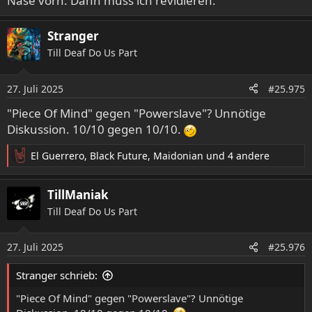
Nase vorn. Dann muss ich revidieren.
Stranger
Till Deaf Do Us Part
27. Juli 2025
#25.975
"Piece Of Mind" gegen "Powerslave"? Unnötige
Diskussion. 10/10 gegen 10/10.
El Guerrero
,
Black Future
,
Maidonian
und 4 andere
R
e
a
TillManiak
k
Till Deaf Do Us Part
t
i
o
27. Juli 2025
#25.976
n
e
Stranger schrieb:
n
:
"Piece Of Mind" gegen "Powerslave"? Unnötige