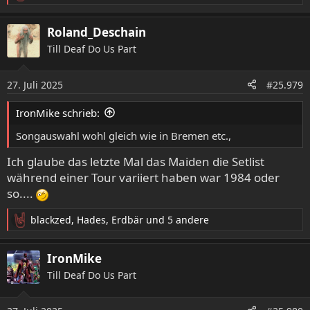
e
a
Roland_Deschain
k
Till Deaf Do Us Part
t
i
o
27. Juli 2025
#25.979
n
e
IronMike schrieb:
n
:
Songauswahl wohl gleich wie in Bremen etc.,
Ich glaube das letzte Mal das Maiden die Setlist
während einer Tour variiert haben war 1984 oder
so....
blackzed
,
Hades
,
Erdbär
und 5 andere
R
e
a
IronMike
k
Till Deaf Do Us Part
t
i
o