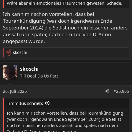
:
Wäre aber ein emotionales Träumchen gewesen. Schade.
Ich kann mir schon vorstellen, dass bei
Tourankündigung (war doch irgendwann Ende
September 2024) die Setlist noch ein bisschen anders
aussah und später, nach dem Tod von Di'Anno
angepasst wurde.
skoschi
R
e
a
skoschi
k
Till Deaf Do Us Part
t
i
o
26. Juli 2025
#25.965
n
e
Timmitus schrieb:
n
:
Ich kann mir schon vorstellen, dass bei Tourankündigung
(war doch irgendwann Ende September 2024) die Setlist
noch ein bisschen anders aussah und später, nach dem
Tod von Di'Anno angepasst wurde.