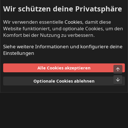
Wir schützen deine Privatsphäre
Wir verwenden essentielle
Cookies
, damit diese
Website funktioniert, und optionale Cookies, um den
Komfort bei der Nutzung zu verbessern.
Siehe weitere Informationen und konfiguriere deine
IRON FISTS - Heavy Metal & Doom Metal
Einstellungen
Cookies
Alle Cookies akzeptieren
Obe
Kontakt
Nutzungsbedingungen
Datenschutz
Hilfe und Impressum
Start
R
Unt
Optionale Cookies ablehnen
S
S
®
Community platform by XenForo
© 2010-2024 XenForo Ltd.