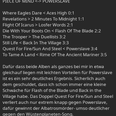
PIECE OF MIND <-> POWERSLAVE
Where Eagles Dare < Aces High 0:1
Revelations > 2 Minutes To Midnight 1:1
Flight Of Icarus > Losfer Words 2:1
Die With Your Boots On < Flash Of The Blade 2:2
The Trooper > The Duellists 3:2
Still Life < Back In The Village 3:3
Quest For Fire/Sun And Steel < Powerslave 3:4
To Tame A Land < Rime Of The Ancient Mariner 3:5
Dafür dass beide Alben als ganzes bei mir in etwa
gleichauf liegen mit leichten Vorteilen für Powerslave
ist es ein sehr deutliches Ergebnis. Sicherlich auch
dem geschuldet, dass ich schon immer eine kleine
Schwäche für Flash of the Blade und Back in the
Village habe. Das Doppel Quest For Fire/Sun and Steel
verliert auch nur extrem knapp gegen Powerslave,
dafür gewinnt der Albatrosmörder- umso deutlicher
gegen den Wüstenplaneten-Song.