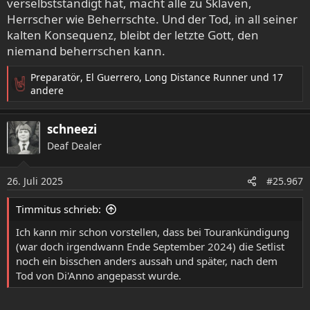
verselbstständigt hat, macht alle zu Sklaven,
Herrscher wie Beherrschte. Und der Tod, in all seiner
kalten Konsequenz, bleibt der letzte Gott, den
niemand beherrschen kann.
Preparatör
,
El Guerrero
,
Long Distance Runner
und 17
R
andere
e
a
schneezi
k
t
Deaf Dealer
i
o
26. Juli 2025
n
#25.967
e
n
Timmitus schrieb:
:
Ich kann mir schon vorstellen, dass bei Tourankündigung
(war doch irgendwann Ende September 2024) die Setlist
noch ein bisschen anders aussah und später, nach dem
Tod von Di'Anno angepasst wurde.