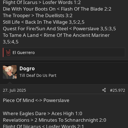
Flight Of Icarus > Losfer Words 1:2
Die With Your Boots On < Flash Of The Blade 2:2
The Trooper > The Duellists 3:2
Still Life < Back In The Village 3,5:2,5
Quest For Fire/Sun And Steel < Powerslave 3,5:3,5
To Tame A Land < Rime Of The Ancient Mariner
3,5:4,5
El Guerrero
R
e
a
Dogro
k
Till Deaf Do Us Part
t
i
o
27. Juli 2025
#25.972
n
e
Piece Of Mind <-> Powerslave
n
:
Where Eagles Dare > Aces High 1:0
Revelations > 2 Minutes To Schnarchnight 2:0
Flight Of Iiiicarus < Losfer Words 2:1