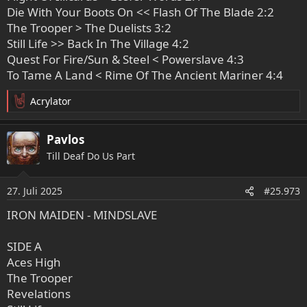
Die With Your Boots On << Flash Of The Blade 2:2
The Trooper > The Duelists 3:2
Still Life >> Back In The Village 4:2
Quest For Fire/Sun & Steel < Powerslave 4:3
To Tame A Land < Rime Of The Ancient Mariner 4:4
Acrylator
R
e
a
Pavlos
k
Till Deaf Do Us Part
t
i
o
27. Juli 2025
#25.973
n
e
IRON MAIDEN - MINDSLAVE
n
:
SIDE A
Aces High
The Trooper
Revelations