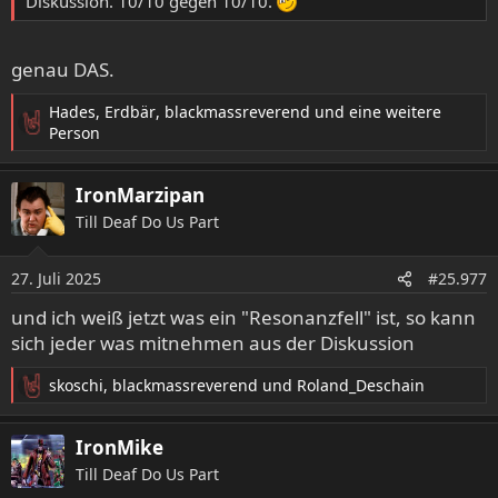
Diskussion. 10/10 gegen 10/10.
genau DAS.
Hades
,
Erdbär
,
blackmassreverend
und eine weitere
R
Person
e
a
IronMarzipan
k
t
Till Deaf Do Us Part
i
o
27. Juli 2025
n
#25.977
e
und ich weiß jetzt was ein "Resonanzfell" ist, so kann
n
sich jeder was mitnehmen aus der Diskussion
:
skoschi
,
blackmassreverend
und
Roland_Deschain
R
e
a
IronMike
k
Till Deaf Do Us Part
t