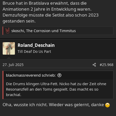
Bruce hat in Bratislava erwähnt, dass die
Animationen 2 Jahre in Entwicklung waren.
Demzufolge müsste die Setlist also schon 2023
gestanden sein.
skoschi
,
The Corrosion
und
Timmitus
R
e
a
Roland_Deschain
k
Till Deaf Do Us Part
t
i
o
27. Juli 2025
#25.968
n
e
blackmassreverend schrieb:
n
:
Die Drums klingen Ultra-Fett. Nicko hat zu der Zeit ohne
Resonanzfell an den Toms gespielt. Das macht es so
brachial.
Oha, wusste ich nicht. Wieder was gelernt, danke