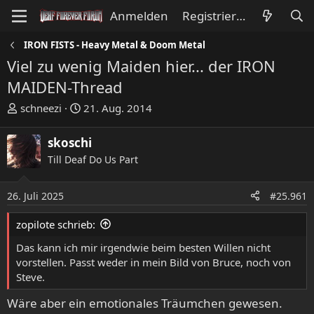
Anmelden
Registrieren
IRON FISTS - Heavy Metal & Doom Metal
Viel zu wenig Maiden hier... der IRON
MAIDEN-Thread
E
E
schneezi
21. Aug. 2014
r
r
s
s
skoschi
t
t
Till Deaf Do Us Part
e
e
l
l
l
l
26. Juli 2025
#25.961
e
t
zopilote schrieb:
r
a
m
Das kann ich mir irgendwie beim besten Willen nicht
vorstellen. Passt weder in mein Bild von Bruce, noch von
Steve.
Wäre aber ein emotionales Träumchen gewesen.