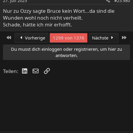
27. Juli 2025
#25.980
n
e
Nur zu Ozzy sagte Bruce kein Wort...da sind die
n
Wunden wohl noch nicht verheilt.
:
Schade, hätte ich mir erhofft.
Erste
Let
Vorherige
1299 von 1376
Nächste
Du musst dich einloggen oder registrieren, um hier zu
antworten.
LinkedIn
E-Mail
Link
Teilen: