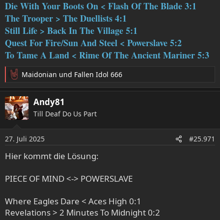
Die With Your Boots On < Flash Of The Blade 3:1
The Trooper > The Duellists 4:1
Still Life > Back In The Village 5:1
Quest For Fire/Sun And Steel < Powerslave 5:2
To Tame A Land < Rime Of The Ancient Mariner 5:3
Maidonian
und
Fallen Idol 666
R
e
a
Andy81
k
Till Deaf Do Us Part
t
i
o
27. Juli 2025
#25.971
n
e
Hier kommt die Lösung:
n
:
PIECE OF MIND <-> POWERSLAVE
Where Eagles Dare < Aces High 0:1
Revelations > 2 Minutes To Midnight 0:2