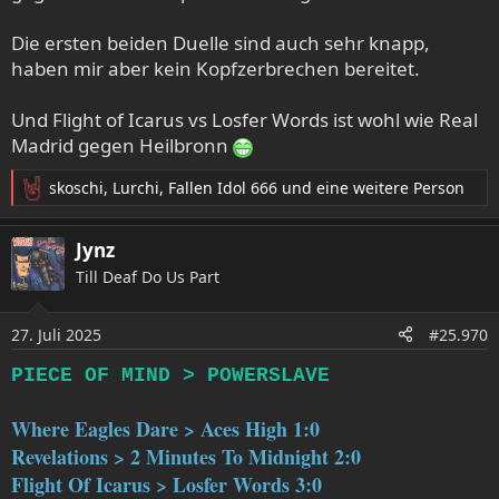
Die ersten beiden Duelle sind auch sehr knapp,
haben mir aber kein Kopfzerbrechen bereitet.
Und Flight of Icarus vs Losfer Words ist wohl wie Real
Madrid gegen Heilbronn
skoschi
,
Lurchi
,
Fallen Idol 666
und eine weitere Person
R
e
a
Jynz
k
Till Deaf Do Us Part
t
i
o
27. Juli 2025
#25.970
n
e
PIECE OF MIND > POWERSLAVE
n
:
Where Eagles Dare > Aces High 1:0
Revelations > 2 Minutes To Midnight 2:0
Flight Of Icarus > Losfer Words 3:0