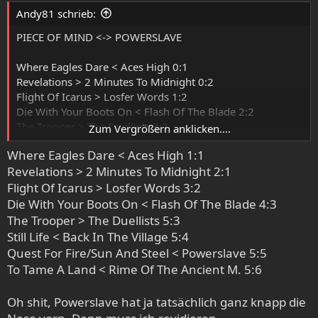
e
Andy81 schrieb:
n
:
PIECE OF MIND <-> POWERSLAVE
Where Eagles Dare < Aces High 0:1
Revelations > 2 Minutes To Midnight 0:2
Flight Of Icarus > Losfer Words 1:2
Die With Your Boots On < Flash Of The Blade 2:2
The Trooper > The Duellists 3:2
Zum Vergrößern anklicken....
Still Life < Back In The Village 3,5:2,5
Where Eagles Dare < Aces High 1:1
Quest For Fire/Sun And Steel < Powerslave 3,5:3,5
Revelations > 2 Minutes To Midnight 2:1
To Tame A Land < Rime Of The Ancient Mariner 3,5:4,5
Flight Of Icarus > Losfer Words 3:2
Die With Your Boots On < Flash Of The Blade 4:3
The Trooper > The Duellists 5:3
Still Life < Back In The Village 5:4
Quest For Fire/Sun And Steel < Powerslave 5:5
To Tame A Land < Rime Of The Ancient M. 5:6
Oh shit, Powerslave hat ja tatsächlich ganz knapp die