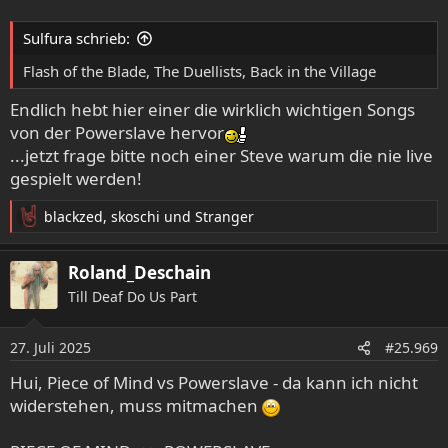
Sulfura schrieb:
Flash of the Blade, The Duellists, Back in the Village
Endlich hebt hier einer die wirklich wichtigen Songs
von der Powerslave hervor
...jetzt frage bitte noch einer Steve warum die nie live
gespielt werden!
blackzed
,
skoschi
und
Stranger
R
e
a
Roland_Deschain
k
Till Deaf Do Us Part
t
i
o
27. Juli 2025
#25.969
n
e
Hui, Piece of Mind vs Powerslave - da kann ich nicht
n
widerstehen, muss mitmachen
: