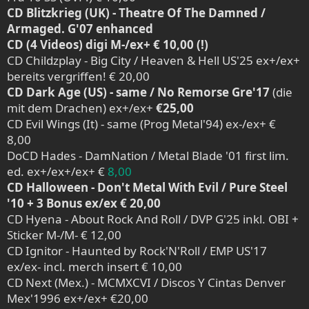
CD Blitzkrieg (UK) - Theatre Of The Damned /
Armaged. G'07 enhanced
CD (4 Videos) digi M-/ex+ € 10,00 (!)
CD Childzplay - Big City / Heaven & Hell US'25 ex+/ex+
bereits vergriffen! € 20,00
CD Dark Age (US) - same / No Remorse Gre'17
(die
mit dem Drachen) ex+/ex+
€25,00
CD Evil Wings (It) - same (Prog Metal'94) ex-/ex+ €
8,00
DoCD Hades - DamNation / Metal Blade '01 first lim.
ed. ex+/ex+/ex+ €
8,00
CD Halloween - Don't Metal With Evil / Pure Steel
'10 + 3 Bonus ex/ex € 20,00
CD Hyena - About Rock And Roll / DVP G'25 inkl. OBI +
Sticker M-/M- € 12,00
CD Ignitor - Haunted by Rock'N'Roll / EMP US'17
ex/ex- incl. merch insert € 10,00
CD Next (Mex.) - MCMXCVI / Discos Y Cintas Denver
Mex'1996 ex+/ex+ €20,00