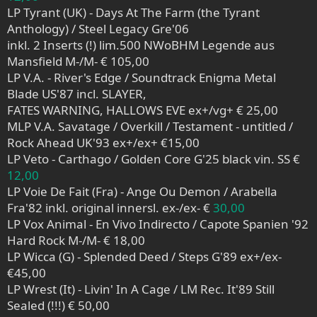
LP Tyrant (UK) - Days At The Farm (the Tyrant
Anthology) / Steel Legacy Gre'06
inkl. 2 Inserts (!) lim.500 NWoBHM Legende aus
Mansfield M-/M- € 105,00
LP V.A. - River's Edge / Soundtrack Enigma Metal
Blade US'87 incl. SLAYER,
FATES WARNING, HALLOWS EVE ex+/vg+ € 25,00
MLP V.A. Savatage / Overkill / Testament - untitled /
Rock Ahead UK'93 ex+/ex+ €15,00
LP Veto - Carthago / Golden Core G'25 black vin. SS €
12,00
LP Voie De Fait (Fra) - Ange Ou Demon / Arabella
Fra'82 inkl. original innersl. ex-/ex- €
30,00
LP Vox Animal - En Vivo Indirecto / Capote Spanien '92
Hard Rock M-/M- € 18,00
LP Wicca (G) - Splended Deed / Steps G'89 ex+/ex-
€45,00
LP Wrest (It) - Livin' In A Cage / LM Rec. It'89 Still
Sealed (!!!) € 50,00