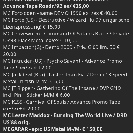
Advance Tape Roadr.'92 ex/ €25,00
MC Forbidden - same DEMO 1990 ex+/ex € 40,00
MC Forte (US) - Destructive / Wizard Hu'97 ungarische
Lizenzpressung! € 15,00
MC Gravewürm - Command Of Satan's Blade / Private
US'98 Black Metal ex/ex € 10,00
MC Impactor (G) - Demo 2009 / Priv. G'09 lim. 50 €
20,00
MC Intruder (US) - Psycho Savant / Advance Promo
Tape!!! ex/ex € 12,00
MC Jackdevil (Bra) - Faster Than Evil / Demo'13 Speed
Metal Thrash M-/M- € 6,00
MC JT Ripper - Gathering Of The Insane / DVP G'19
inkl. Pin + Sticker M/M € 6,00
MC KISS - Carnival Of Souls / Advance Promo Tape!
ex+/ex+ € 20,00
MC Lester Maddox - Burning The World Live / DRD
US'88 orig.
MEGARAR - epic US Metal M-/M- € 150,00