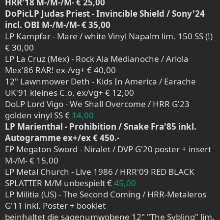
HRR'18 M-/M-/M- € 25,00
DoPicLP Judas Priest - Invincible Shield / Sony'24
incl. OBI M-/M-/M- € 35,00
LP Kampfar - Mare / white Vinyl Napalm lim. 150 SS (!)
€ 30,00
LP La Cruz (Mex) - Rock Ala Medianoche / Ariola
Mex'86 RAR! ex-/vg+ € 40,00
12" Lawnmower Deth - Kids In America / Earache
UK'91 kleines C.o. ex/vg+ € 12,00
DoLP Lord Vigo - We Shall Overcome / HRR G'23
golden vinyl SS €
14,00
LP Marienthal - Prohibition / Snake Fra'85 inkl.
Autogramme ex+/ex € 450.-
EP Megaton Sword - Niralet / DVP G'20 poster + insert
M-/M- € 15,00
LP Metal Church - Live 1986 / HRR'09 RED BLACK
SPLATTER M/M unbespielt €
45,00
LP Militia (US) - The Second Coming / HRR-Metaleros
G'11 inkl. Poster + booklet
beinhaltet die sagenumwobene 12" "The Sybling" lim.