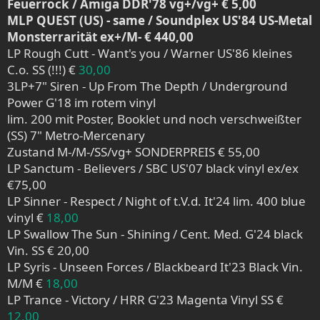
Feuerrock / Amiga DDR'78 vg+/vg+ € 5,00
MLP QUEST (US) - same / Soundplex US'84 US-Metal
Monsterrarität ex+/M- € 440,00
LP Rough Cutt - Want's you / Warner US'86 kleines
C.o. SS (!!!) €
30,00
3LP+7" Siren - Up From The Depth / Underground
Power G'18 im rotem vinyl
lim. 200 mit Poster, Booklet und noch verschweißter
(SS) 7" Metro-Mercenary
Zustand M-/M-/SS/vg+ SONDERPREIS € 55,00
LP Sanctum - Believers / SBC US'07 black vinyl ex/ex
€75,00
LP Sinner - Respect / Night of t.V.d. It'24 lim. 400 blue
vinyl €
18,00
LP Swallow The Sun - Shining / Cent. Med. G'24 black
Vin. SS € 20,00
LP Syris - Unseen Forces / Blackbeard It'23 Black Vin.
M/M €
18,00
LP Trance - Victory / HRR G'23 Magenta Vinyl SS €
12,00