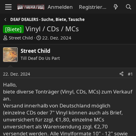
Anmelden
Registrieren
DEAF DEALERS - Suche, Biete, Tausche
Vinyl / CDs / MCs
[Biete]
E
E
Street Child
22. Dez. 2024
r
r
s
s
Street Child
t
t
Till Deaf Do Us Part
e
e
l
l
22. Dez. 2024
#1
l
l
e
t
Hallo,
r
a
biete diverse Tonträger (Vinyl, CDs, MCs) zum Verkauf
m
an.
Versand innerhalb von Deutschland möglich
(einzelne CDs oder 7" Vinyl können auch als Brief,
unversichert für zzgl. €1,80, einzelne MCs
unversichert als Warensendung zzgl. €2,70
versendet werden. Alle Vinylformate 10" - 12" sowie