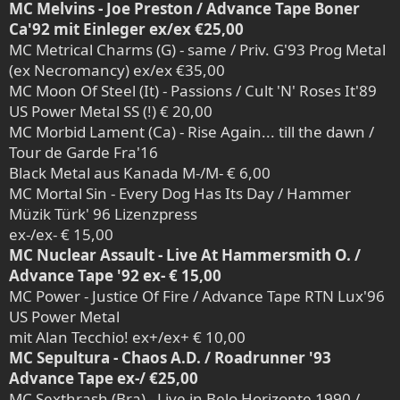
MC Melvins - Joe Preston / Advance Tape Boner
Ca'92 mit Einleger ex/ex €25,00
MC Metrical Charms (G) - same / Priv. G'93 Prog Metal
(ex Necromancy) ex/ex €35,00
MC Moon Of Steel (It) - Passions / Cult 'N' Roses It'89
US Power Metal SS (!) € 20,00
MC Morbid Lament (Ca) - Rise Again... till the dawn /
Tour de Garde Fra'16
Black Metal aus Kanada M-/M- € 6,00
MC Mortal Sin - Every Dog Has Its Day / Hammer
Müzik Türk' 96 Lizenzpress
ex-/ex- € 15,00
MC Nuclear Assault - Live At Hammersmith O. /
Advance Tape '92 ex- € 15,00
MC Power - Justice Of Fire / Advance Tape RTN Lux'96
US Power Metal
mit Alan Tecchio! ex+/ex+ € 10,00
MC Sepultura - Chaos A.D. / Roadrunner '93
Advance Tape ex-/ €25,00
MC Sexthrash (Bra) - Live in Belo Horizonte 1990 /