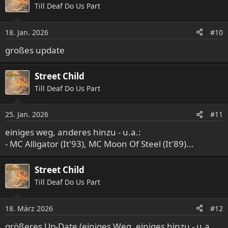
Till Deaf Do Us Part
18. Jan. 2026
#10
großes update
Street Child
Till Deaf Do Us Part
25. Jan. 2026
#11
einiges weg, anderes hinzu - u.a.:
- MC Alligator (It'93), MC Moon Of Steel (It'89)...
Street Child
Till Deaf Do Us Part
18. März 2026
#12
größeres Up-Date (einiges Weg, einiges hinzu - u.a.