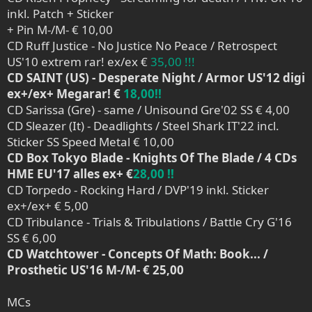
inkl. Patch + Sticker
+ Pin M-/M- € 10,00
CD Ruff Justice - No Justice No Peace / Retrospect
US'10 extrem rar! ex/ex €
35,00 !!!
CD SAINT (US) - Desperate Night / Armor US'12 digi
ex+/ex+ Megarar! €
18,00!!
CD Sarissa (Gre) - same / Unisound Gre'02 SS € 4,00
CD Sleazer (It) - Deadlights / Steel Shark IT'22 incl.
Sticker SS Speed Metal € 10,00
CD Box Tokyo Blade - Knights Of The Blade / 4 CDs
HME EU'17 alles ex+ €
28,00 !!
CD Torpedo - Rocking Hard / DVP'19 inkl. Sticker
ex+/ex+ € 5,00
CD Tribulance - Trials & Tribulations / Battle Cry G'16
SS € 6,00
CD Watchtower - Concepts Of Math: Book... /
Prosthetic US'16 M-/M- € 25,00
MCs