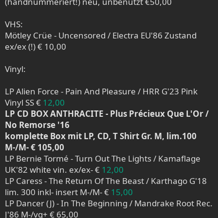
(handnummeriert!) neu, unbenutzt €50,00
VHS:
Mötley Crüe - Uncensored / Electra EU'86 Zustand
ex/ex (!) € 10,00
Vinyl:
LP Alien Force - Pain And Pleasure / HRR G'23 Pink
Vinyl SS €
12,00
LP CD BOX ANTHRACITE - Plus Précieux Que L'Or /
No Remorse '16
komplette Box mit LP, CD, T Shirt Gr. M, lim.100
M-/M- € 105,00
LP Bernie Tormé - Turn Out The Lights / Kamaflage
UK'82 white vin. ex/ex- €
12,00
LP Caress - The Return Of The Beast / Karthago G'18
lim. 300 inkl- insert M-/M- €
15,00
LP Dancer (J) - In The Beginning / Mandrake Root Rec.
J'86 M-/vg+ € 65,00