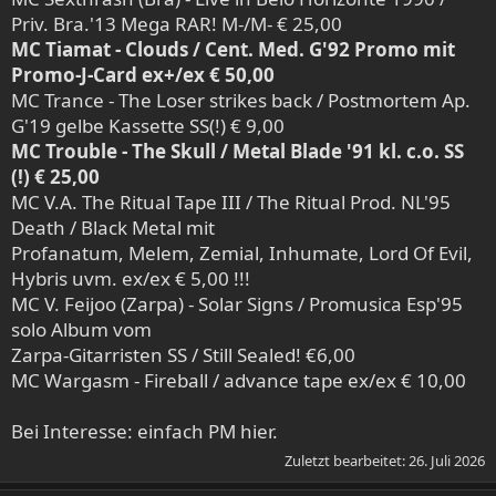
Priv. Bra.'13 Mega RAR! M-/M- € 25,00
MC Tiamat - Clouds / Cent. Med. G'92 Promo mit
Promo-J-Card ex+/ex € 50,00
MC Trance - The Loser strikes back / Postmortem Ap.
G'19 gelbe Kassette SS(!) € 9,00
MC Trouble - The Skull / Metal Blade '91 kl. c.o. SS
(!) € 25,00
MC V.A. The Ritual Tape III / The Ritual Prod. NL'95
Death / Black Metal mit
Profanatum, Melem, Zemial, Inhumate, Lord Of Evil,
Hybris uvm. ex/ex € 5,00 !!!
MC V. Feijoo (Zarpa) - Solar Signs / Promusica Esp'95
solo Album vom
Zarpa-Gitarristen SS / Still Sealed! €6,00
MC Wargasm - Fireball / advance tape ex/ex € 10,00
Bei Interesse: einfach PM hier.
Zuletzt bearbeitet:
26. Juli 2026