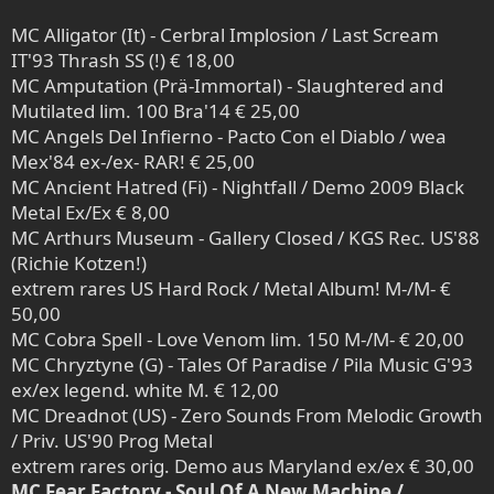
MC Alligator (It) - Cerbral Implosion / Last Scream
IT'93 Thrash SS (!) € 18,00
MC Amputation (Prä-Immortal) - Slaughtered and
Mutilated lim. 100 Bra'14 € 25,00
MC Angels Del Infierno - Pacto Con el Diablo / wea
Mex'84 ex-/ex- RAR! € 25,00
MC Ancient Hatred (Fi) - Nightfall / Demo 2009 Black
Metal Ex/Ex € 8,00
MC Arthurs Museum - Gallery Closed / KGS Rec. US'88
(Richie Kotzen!)
extrem rares US Hard Rock / Metal Album! M-/M- €
50,00
MC Cobra Spell - Love Venom lim. 150 M-/M- € 20,00
MC Chryztyne (G) - Tales Of Paradise / Pila Music G'93
ex/ex legend. white M. € 12,00
MC Dreadnot (US) - Zero Sounds From Melodic Growth
/ Priv. US'90 Prog Metal
extrem rares orig. Demo aus Maryland ex/ex € 30,00
MC Fear Factory - Soul Of A New Machine /