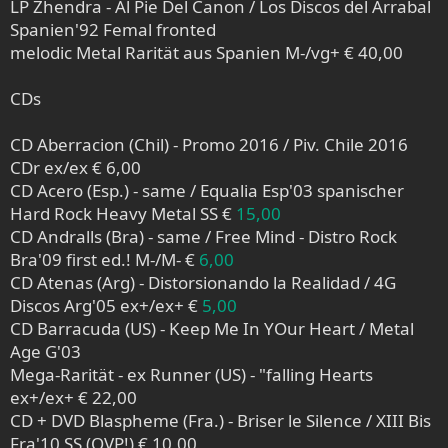
LP Zhendra - Al Pie Del Canon / Los Discos del Arrabal
Spanien'92 Femal fronted
melodic Metal Rarität aus Spanien M-/vg+ € 40,00
CDs
CD Aberracion (Chil) - Promo 2016 / Piv. Chile 2016
CDr ex/ex € 6,00
CD Acero (Esp.) - same / Equalia Esp'03 spanischer
Hard Rock Heavy Metal SS €
15,00
CD Andralls (Bra) - same / Free Mind - Distro Rock
Bra'09 first ed.! M-/M- €
6,00
CD Atenas (Arg) - Distorsionando la Realidad / 4G
Discos Arg'05 ex+/ex+ €
5,00
CD Barracuda (US) - Keep Me In YOur Heart / Metal
Age G'03
Mega-Rarität - ex Runner (US) - "falling Hearts
ex+/ex+ € 22,00
CD + DVD Blaspheme (Fra.) - Briser le Silence / XIII Bis
Fra'10 SS (OVP!) € 10,00