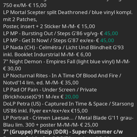
750 ex/M- € 15,00
LP Mortal Scepter split Deathroned / blue vinyl kompl.
mit 2 Patches,
Poster, insert + 2 Sticker M-/M- € 15,00
LP MP - Bursting Out / Steps G'86 vg/vg- €
45,00
LP MP - Get It Now! / Steps G'87 ex/ex- €
45,00
LP Nada (CH) - Celmétra / Licht Und Blindheit G'93
inkl. Booklet Indurstrial M-/M- € 6,00
7" Night Demon - Empires Fall (light blue vinyl) M-/M-
€ 30,00
LP Nocturnal Rites - In A Time Of Blood And Fire /
Notvd'14 lim. ed. M-/M- € 35,00
LP Pad Of Pain - Under Screen / Private
(Brickhouse)G'91 M-/ex €
20,00
DoLP Petra (US) - Captured In Time & Space / Starsong
US'86 inkl. Flyer ex+/ex+/ex €15,00
LP Portrait - Crimen Laesae... / Metal Blade G'11 grau-
Blau lim. 300 + poster M-/M-/M- € 25,00
7" (Gruppe) Prinzip (DDR) - Super-Nummer c/w