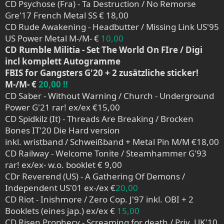
CD Psychose (Fra) - Ta Destruction / No Remorse
Gre'17 French Metal SS € 18,00
CD Rude Awakening - Headbutter / Missing Link US'95
US Power Metal M-/M- €
10,00
CD Rumble Militia - Set The World On FIre / Digi
incl komplett Autogramme
FBIS for Gangsters G'20 + 2 zusätzliche sticker!
M-/M- €
20,00 !!
CD Saber - Without Warning / Church - Underground
Power G'21 rar! ex/ex €15,00
CD Spidkilz (It) - Threads Are Breaking / Brocken
Bones IT'20 Die Hard version
inkl. wristband / Schweißband + Metal Pin M/M €18,00
CD Railway - Welcome Tonite / Steamhammer G'93
rar! ex/ex- w.o. booklet € 9,00
CDr Reverend (US) - A Gathering Of Demons /
Independent US'01 ex-/ex €
20,00
CD Riot - Inishmore / Zero Cop. J'97 inkl. OBI + 2
Booklets (eines jap.) ex/ex €
15,00
CD Risen Prophecy - Screaming for death / Priv. UK'10