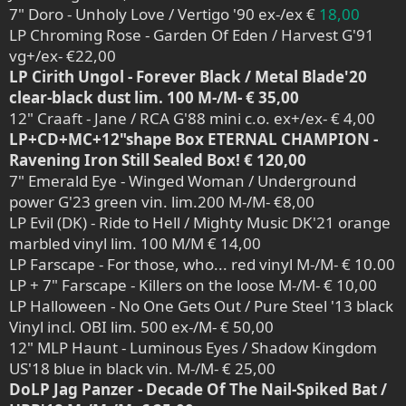
7" Doro - Unholy Love / Vertigo '90 ex-/ex €
18,00
LP Chroming Rose - Garden Of Eden / Harvest G'91
vg+/ex- €22,00
LP Cirith Ungol - Forever Black / Metal Blade'20
clear-black dust lim. 100 M-/M- € 35,00
12" Craaft - Jane / RCA G'88 mini c.o. ex+/ex- € 4,00
LP+CD+MC+12"shape Box ETERNAL CHAMPION -
Ravening Iron Still Sealed Box! € 120,00
7" Emerald Eye - Winged Woman / Underground
power G'23 green vin. lim.200 M-/M- €8,00
LP Evil (DK) - Ride to Hell / Mighty Music DK'21 orange
marbled vinyl lim. 100 M/M € 14,00
LP Farscape - For those, who... red vinyl M-/M- € 10.00
LP + 7" Farscape - Killers on the loose M-/M- € 10,00
LP Halloween - No One Gets Out / Pure Steel '13 black
Vinyl incl. OBI lim. 500 ex-/M- € 50,00
12" MLP Haunt - Luminous Eyes / Shadow Kingdom
US'18 blue in black vin. M-/M- € 25,00
DoLP Jag Panzer - Decade Of The Nail-Spiked Bat /