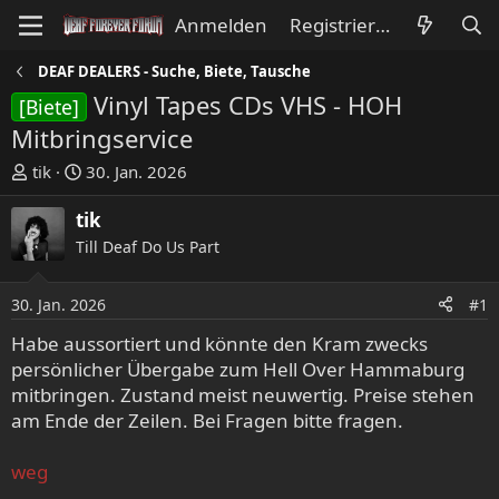
Anmelden
Registrieren
DEAF DEALERS - Suche, Biete, Tausche
Vinyl Tapes CDs VHS - HOH
[Biete]
Mitbringservice
E
E
tik
30. Jan. 2026
r
r
s
s
tik
t
t
Till Deaf Do Us Part
e
e
l
l
30. Jan. 2026
#1
l
l
e
t
Habe aussortiert und könnte den Kram zwecks
r
a
persönlicher Übergabe zum Hell Over Hammaburg
m
mitbringen. Zustand meist neuwertig. Preise stehen
am Ende der Zeilen. Bei Fragen bitte fragen.
weg