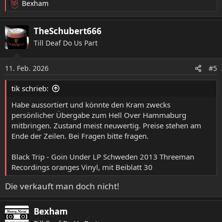
Bexham
R
e
a
TheSchubert666
k
Till Deaf Do Us Part
t
i
o
11. Feb. 2026
#5
n
e
tik schrieb:
n
:
Habe aussortiert und könnte den Kram zwecks
persönlicher Übergabe zum Hell Over Hammaburg
mitbringen. Zustand meist neuwertig. Preise stehen am
Ende der Zeilen. Bei Fragen bitte fragen.
Black Trip - Goin Under LP Schweden 2013 Threeman
Recordings oranges Vinyl, mit Beiblatt 30
Die verkauft man doch nicht!
Bexham