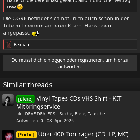
usw
Die OGRE befindet sich natürlich auch schon in der
Tüte mit deinem anderen Kram. Habs oben
angepasst.
Bexham
R
e
a
Du musst dich einloggen oder registrieren, um hier zu
k
antworten.
t
i
Similar threads
o
n
e
Vinyl Tapes CDs VHS Shirt - KIT
[Biete]
n
Mitbringservice
:
tik
DEAF DEALERS - Suche, Biete, Tausche
Antworten
0
08. Apr. 2026
Über 400 Tonträger (CD, LP, MC)
[Suche]