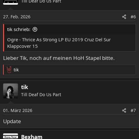
Till Deaf Do Us Part
27. Feb. 2026
#6
tik schrieb:
Ogre - Thrice As Strong LP EU 2019 Cruz Del Sur
Klappcover 15
Lieber Tik, noch auf meinen HoH Stapel bitte.
tik
R
e
a
tik
k
Till Deaf Do Us Part
t
i
o
01. März 2026
#7
n
e
Update
n
:
Bexham