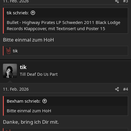
11. Feb. 2026
#3
tik schrieb:
Bullet - Highway Pirates LP Schweden 2011 Black Lodge
Records Klappcover, mit Textinsert und Poster 15
Bitte einmal zum HoH
tik
R
e
a
tik
k
Till Deaf Do Us Part
t
i
o
11. Feb. 2026
#4
n
e
Bexham schrieb:
n
:
Bitte einmal zum HoH
Danke, bring ich Dir mit.