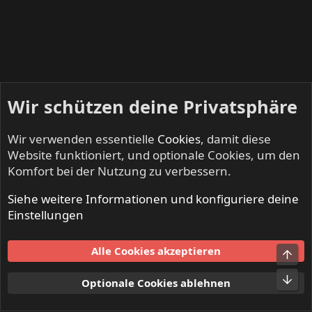
Wir schützen deine Privatsphäre
Wir verwenden essentielle
Cookies
, damit diese
Website funktioniert, und optionale Cookies, um den
Komfort bei der Nutzung zu verbessern.
Siehe weitere Informationen und konfiguriere deine
DEAF DEALERS - Suche, Biete, Tausche
Einstellungen
Cookies
Alle Cookies akzeptieren
Obe
Kontakt
Nutzungsbedingungen
Datenschutz
Hilfe und Impressum
Start
R
Unt
Optionale Cookies ablehnen
S
S
®
Community platform by XenForo
© 2010-2024 XenForo Ltd.