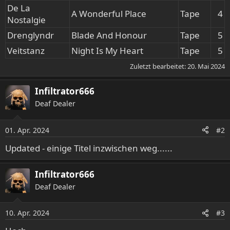
De La
A Wonderful Place
Tape
4​
Nostalgie
Drenglyndr
Blade And Honour
Tape
5​
Veitstanz
Night Is My Heart
Tape
5​
Zuletzt bearbeitet:
20. Mai 2024
Infiltrator666
Deaf Dealer
01. Apr. 2024
#2
Updated - einige Titel inzwischen weg......
Infiltrator666
Deaf Dealer
10. Apr. 2024
#3