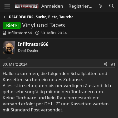
Anmelden
Registrieren
DEAF DEALERS - Suche, Biete, Tausche
Vinyl und Tapes
[Biete]
E
E
Infiltrator666
30. März 2024
r
r
s
s
Infiltrator666
t
t
Deaf Dealer
e
e
l
l
30. März 2024
#1
l
l
e
t
Hallo zusammen, die folgenden Schallplatten und
r
a
Kassetten suchen ein neues Zuhause.
m
Alles ist in sehr guten bis neuwertigem Zustand. Ich
gehe sehr sorgfältig mit meinen Tonträgern um.
Keine Tierhaare und kein Rauchergestank etc.
Versand erfolgt per DHL. 7" und Kassetten werden
mit Standard Post versendet.