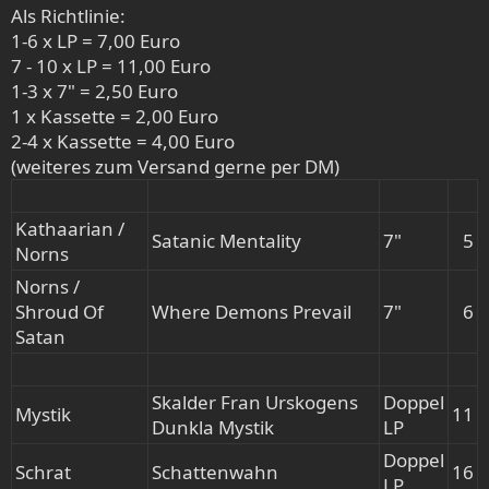
Als Richtlinie:
1-6 x LP = 7,00 Euro
7 - 10 x LP = 11,00 Euro
1-3 x 7" = 2,50 Euro
1 x Kassette = 2,00 Euro
2-4 x Kassette = 4,00 Euro
(weiteres zum Versand gerne per DM)
Kathaarian /
Satanic Mentality
7"
5​
Norns
Norns /
Shroud Of
Where Demons Prevail
7"
6​
Satan
Skalder Fran Urskogens
Doppel
Mystik
11​
Dunkla Mystik
LP
Doppel
Schrat
Schattenwahn
16​
LP