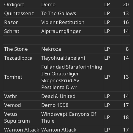
Ordigort
Demo
LP
20​
Quintessenz
To The Gallows
LP
13​
Razor
Violent Restitution
LP
16​
Schrat
Alptraumgänger
LP
14​
The Stone
Nekroza
LP
8​
Tezcatlipoca
Tlayohualtlapelani
LP
14​
Fulländad Sfäraförintning
I En Onaturliger
Tomhet
LP
13​
Skepneskrud Av
Pestilenta Djwr
Vathr
Dead & United
LP
14​
Vemod
Demo 1998
LP
17​
Vetus
Windswept Canyons Of
LP
18​
Supulcrum
Thule
Wanton Attack
Wanton Attack
LP
17​