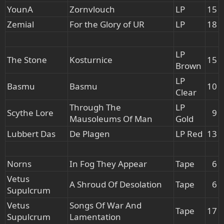
YounA
Zornvlouch
LP
15​
Zemial
For the Glory of UR
LP
18​
LP
The Stone
Kosturnice
15​
Brown
LP
Basmu
Basmu
10​
Clear
Through The
LP
Scythe Lore
9​
Mausoleums Of Man
Gold
Lubbert Das
De Plagen
LP Red
13​
Norns
In Fog They Appear
Tape
6​
Vetus
A Shroud Of Desolation
Tape
6​
Supulcrum
Vetus
Songs Of War And
Tape
17​
Supulcrum
Lamentation