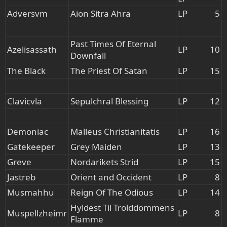
Adversvm
Aion Sitra Ahra
LP
5​
Past Times Of Eternal
Azelisassath
LP
10​
Downfall
The Black
The Priest Of Satan
LP
15​
Clavicvla
Sepulchral Blessing
LP
12​
Demoniac
Malleus Christianitatis
LP
16​
Gatekeeper
Grey Maiden
LP
13​
Greve
Nordarikets Strid
LP
15​
Jastreb
Orient and Occident
LP
8​
Musmahhu
Reign Of The Odious
LP
14​
Hyldest Til Trolddommens
Muspellzheimr
LP
8​
Flamme