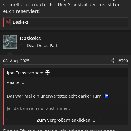
schnell platt macht. Ein Bier/Cocktail bei uns ist für
Da wird einem wieder vor Augen geführt, dass manche
euch reserviert!
„Probleme“, die hier voller Leidenschaft diskutiert werden,
doch in größerem Rahmen betrachtet ziemlich klein
Daskeks
R
werden…
e
a
Daskeks
k
Till Deaf Do Us Part
t
i
o
08. Aug. 2025
#790
n
e
Ijon Tichy schrieb:
n
:
Aaalter...
Das war mal ein unerwarteter, echt darker Turn!
Ja...da kann ich nur zustimmen.
Zum Vergrößern anklicken....
Ich wünsche deinem Kumpel, dass er den Mist ganz
schnell platt macht. Ein Bier/Cocktail bei uns ist für euch
Danke Dir. Wollte jetzt auch keinen runterziehen,