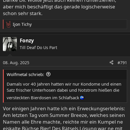
reserviert!
aber mich beschäftigt das gerade logischerweise
schon sehr stark.
Ijon Tichy
R
e
a
Fonzy
k
Till Deaf Do Us Part
t
i
o
08. Aug. 2025
#791
n
e
Wolfmetal schrieb:
n
:
Damals vor 40 Jahren hatten wir nur Kondome und einen
Satz frischer Unterhosen dabei und Notstrom hießen die
versteckten Bierdosen im Schlafsack
Vor einigen Jahren hatte ich ein Erweckungserlebnis:
Am letzten Tag vom Summer Breeze, welches seinen
Namen alle Ehre machte, reichte mir ein Kumpel ne
eiskalte Büchse Bier! Des Rätsels Lösung war ne mit