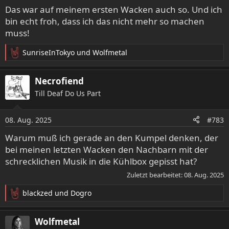
Das war auf meinem ersten Wacken auch so. Und ich
bin echt froh, dass ich das nicht mehr so machen
muss!
SunriseInTokyo
und
Wolfmetal
R
e
a
Necrofiend
k
Till Deaf Do Us Part
t
i
o
08. Aug. 2025
#783
n
e
Warum muß ich gerade an den Kumpel denken, der
n
bei meinen letzten Wacken den Nachbarn mit der
:
schrecklichen Musik in die Kühlbox gepisst hat?
Zuletzt bearbeitet:
08. Aug. 2025
blackzed
und
Dogro
R
e
a
Wolfmetal
k