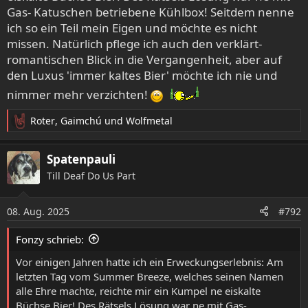
Gas- Katuschen betriebene Kühlbox! Seitdem nenne
ich so ein Teil mein Eigen und möchte es nicht
missen. Natürlich pflege ich auch den verklärt-
romantischen Blick in die Vergangenheit, aber auf
den Luxus 'immer kaltes Bier' möchte ich nie und
nimmer mehr verzichten!
Roter
,
Gaimchú
und
Wolfmetal
R
e
a
Spatenpauli
k
Till Deaf Do Us Part
t
i
o
08. Aug. 2025
#792
n
e
Fonzy schrieb:
n
:
Vor einigen Jahren hatte ich ein Erweckungserlebnis: Am
letzten Tag vom Summer Breeze, welches seinen Namen
alle Ehre machte, reichte mir ein Kumpel ne eiskalte
Büchse Bier! Des Rätsels Lösung war ne mit Gas-