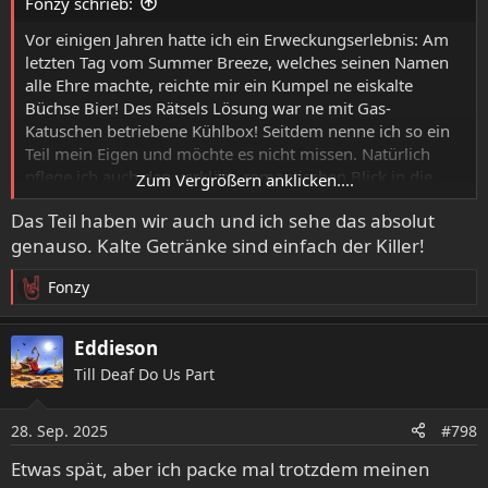
Fonzy schrieb:
Vor einigen Jahren hatte ich ein Erweckungserlebnis: Am
letzten Tag vom Summer Breeze, welches seinen Namen
alle Ehre machte, reichte mir ein Kumpel ne eiskalte
Büchse Bier! Des Rätsels Lösung war ne mit Gas-
Katuschen betriebene Kühlbox! Seitdem nenne ich so ein
Teil mein Eigen und möchte es nicht missen. Natürlich
pflege ich auch den verklärt- romantischen Blick in die
Zum Vergrößern anklicken....
Vergangenheit, aber auf den Luxus 'immer kaltes Bier'
Das Teil haben wir auch und ich sehe das absolut
möchte ich nie und nimmer mehr verzichten!
genauso. Kalte Getränke sind einfach der Killer!
Fonzy
R
e
a
Eddieson
k
Till Deaf Do Us Part
t
i
o
28. Sep. 2025
#798
n
e
Etwas spät, aber ich packe mal trotzdem meinen
n