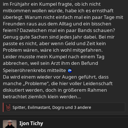
im Frühjahr ein Kumpel fragte, ob ich nicht
mitkommen wollen würde, habe ich es ernsthaft
überlegt. Warum nicht einfach mal ein paar Tage mit
Freunden raus aus dem Alltag und ein bisschen
feiern? Dazwischen mal ein paar Bands schauen?
Genug gute Sachen sind jedes Jahr dabei. Bei mir
passte es nicht, aber wenn Geld und Zeit kein
Problem wären, wäre ich wohl mitgefahren.
Leider musste mein Kumpel nach einem Tag
abbrechen, weil sein Arzt ihm den Befund
Speiseröhrenkrebs mitteilte
Da wird einem wieder vor Augen geführt, dass
manche „Probleme“, die hier voller Leidenschaft
diskutiert werden, doch in größerem Rahmen
betrachtet ziemlich klein werden…
Spitter
,
Evilmastant
,
Dogro
und 3 andere
R
e
a
Ijon Tichy
k