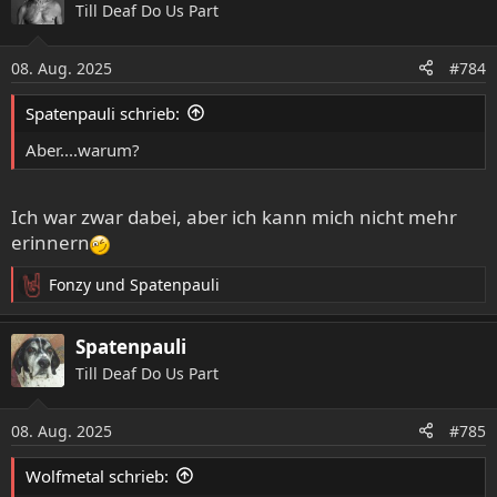
Till Deaf Do Us Part
t
i
o
08. Aug. 2025
#784
n
e
Spatenpauli schrieb:
n
:
Aber....warum?
Ich war zwar dabei, aber ich kann mich nicht mehr
erinnern
Fonzy
und
Spatenpauli
R
e
a
Spatenpauli
k
Till Deaf Do Us Part
t
i
o
08. Aug. 2025
#785
n
e
Wolfmetal schrieb:
n