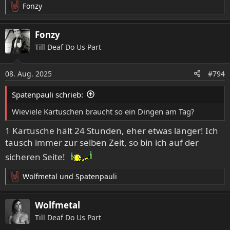
Fonzy
R
e
a
Fonzy
k
Till Deaf Do Us Part
t
i
o
08. Aug. 2025
#794
n
e
Spatenpauli schrieb:
n
:
Wieviele Kartuschen braucht so ein Dingen am Tag?
1 Kartusche hält 24 Stunden, eher etwas länger! Ich
tausch immer zur selben Zeit, so bin ich auf der
sicheren Seite!
Wolfmetal
und
Spatenpauli
R
e
a
Wolfmetal
k
Till Deaf Do Us Part
t
i