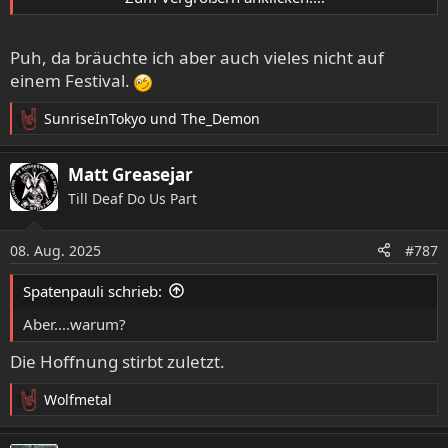
Das war auf meinem ersten Wacken auch so. Und ich bin
echt froh, dass ich das nicht mehr so machen muss!
Puh, da bräuchte ich aber auch vieles nicht auf
einem Festival.
SunriseInTokyo
und
The_Demon
R
e
a
Matt Greasejar
k
Till Deaf Do Us Part
t
i
o
08. Aug. 2025
#787
n
e
Spatenpauli schrieb:
n
:
Aber....warum?
Die Hoffnung stirbt zuletzt.
Wolfmetal
R
e
a