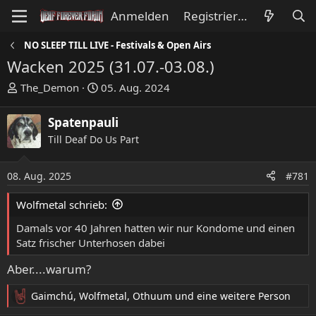
Anmelden
Registrieren
NO SLEEP TILL LIVE - Festivals & Open Airs
Wacken 2025 (31.07.-03.08.)
E
E
The_Demon
05. Aug. 2024
r
r
s
s
Spatenpauli
t
t
Till Deaf Do Us Part
e
e
l
l
l
l
08. Aug. 2025
#781
e
t
Wolfmetal schrieb:
r
a
m
Damals vor 40 Jahren hatten wir nur Kondome und einen
Satz frischer Unterhosen dabei
Aber....warum?
Gaimchú
,
Wolfmetal
,
Othuum
und eine weitere Person
R
e