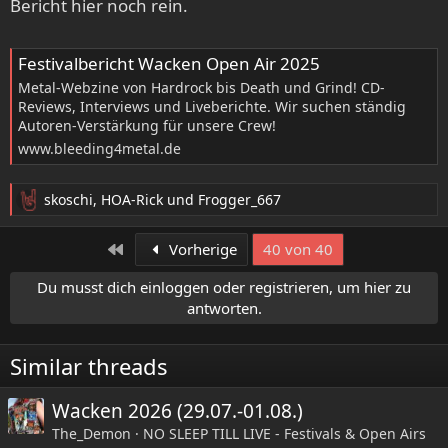
Bericht hier noch rein.
:
Festivalbericht Wacken Open Air 2025
Metal-Webzine von Hardrock bis Death und Grind! CD-
Reviews, Interviews und Liveberichte. Wir suchen ständig
Autoren-Verstärkung für unsere Crew!
www.bleeding4metal.de
skoschi
,
HOA-Rick
und
Frogger_667
R
e
a
Erste
Vorherige
40 von 40
k
t
Du musst dich einloggen oder registrieren, um hier zu
i
antworten.
o
n
e
Similar threads
n
:
Wacken 2026 (29.07.-01.08.)
The_Demon
NO SLEEP TILL LIVE - Festivals & Open Airs