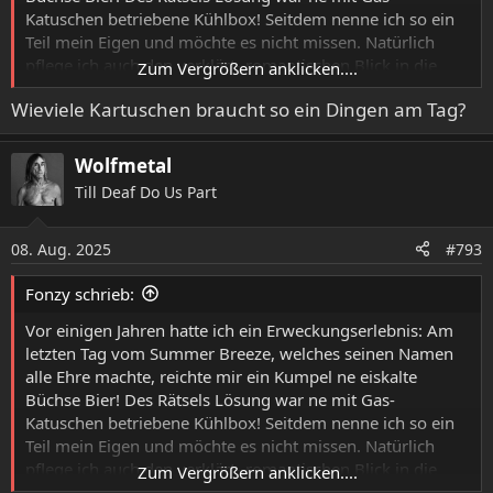
Katuschen betriebene Kühlbox! Seitdem nenne ich so ein
Teil mein Eigen und möchte es nicht missen. Natürlich
pflege ich auch den verklärt- romantischen Blick in die
Zum Vergrößern anklicken....
Vergangenheit, aber auf den Luxus 'immer kaltes Bier'
Wieviele Kartuschen braucht so ein Dingen am Tag?
möchte ich nie und nimmer mehr verzichten!
Wolfmetal
Till Deaf Do Us Part
08. Aug. 2025
#793
Fonzy schrieb:
Vor einigen Jahren hatte ich ein Erweckungserlebnis: Am
letzten Tag vom Summer Breeze, welches seinen Namen
alle Ehre machte, reichte mir ein Kumpel ne eiskalte
Büchse Bier! Des Rätsels Lösung war ne mit Gas-
Katuschen betriebene Kühlbox! Seitdem nenne ich so ein
Teil mein Eigen und möchte es nicht missen. Natürlich
pflege ich auch den verklärt- romantischen Blick in die
Zum Vergrößern anklicken....
Vergangenheit, aber auf den Luxus 'immer kaltes Bier'