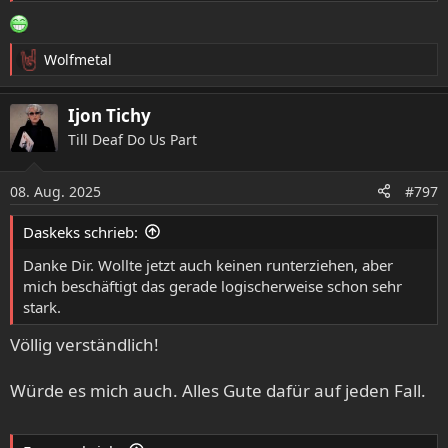
Wolfmetal
R
e
a
Ijon Tichy
k
Till Deaf Do Us Part
t
i
o
08. Aug. 2025
#797
n
e
Daskeks schrieb:
n
:
Danke Dir. Wollte jetzt auch keinen runterziehen, aber
mich beschäftigt das gerade logischerweise schon sehr
stark.
Völlig verständlich!
Würde es mich auch. Alles Gute dafür auf jeden Fall.