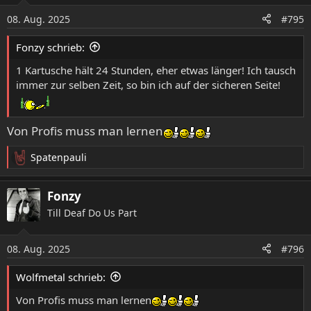
o
08. Aug. 2025
#795
n
e
Fonzy schrieb:
n
:
1 Kartusche hält 24 Stunden, eher etwas länger! Ich tausch
immer zur selben Zeit, so bin ich auf der sicheren Seite!
Von Profis muss man lernen
Spatenpauli
R
e
a
Fonzy
k
Till Deaf Do Us Part
t
i
o
08. Aug. 2025
#796
n
e
Wolfmetal schrieb:
n
:
Von Profis muss man lernen