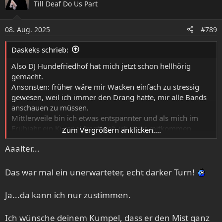
Till Deaf Do Us Part
t
i
o
08. Aug. 2025
#789
n
e
Daskeks schrieb:
n
:
Also DJ Hundefriedhof hat mich jetzt schon hellhörig
gemacht.
Ansonsten: früher wäre mir Wacken einfach zu stressig
gewesen, weil ich immer den Drang hatte, mir alle Bands
anschauen zu müssen.
Mittlerweile bin ich etwas entspannter und als mich im
Frühjahr ein Kumpel fragte, ob ich nicht mitkommen
Zum Vergrößern anklicken....
wollen würde, habe ich es ernsthaft überlegt. Warum nicht
Aaalter...
einfach mal ein paar Tage mit Freunden raus aus dem
Alltag und ein bisschen feiern? Dazwischen mal ein paar
Bands schauen? Genug gute Sachen sind jedes Jahr dabei.
Das war mal ein unerwarteter, echt darker Turn!
Bei mir passte es nicht, aber wenn Geld und Zeit kein
Problem wären, wäre ich wohl mitgefahren.
Ja...da kann ich nur zustimmen.
Leider musste mein Kumpel nach einem Tag abbrechen,
weil sein Arzt ihm den Befund Speiseröhrenkrebs mitteilte
Ich wünsche deinem Kumpel, dass er den Mist ganz