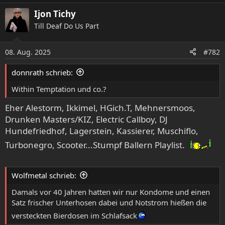
a
Ijon Tichy
k
Till Deaf Do Us Part
t
i
o
08. Aug. 2025
#782
n
e
donnrath schrieb:
n
:
Within Temptation und co.?
Eher Alestorm, Ikkimel, HGich.T, Mehnersmoos,
Drunken Masters/KIZ, Electric Callboy, DJ
Hundefriedhof, Lagerstein, Kassierer, Muschiflo,
Turbonegro, Scooter...Stumpf Ballern Playlist.
Wolfmetal schrieb:
Damals vor 40 Jahren hatten wir nur Kondome und einen
Satz frischer Unterhosen dabei und Notstrom hießen die
versteckten Bierdosen im Schlafsack