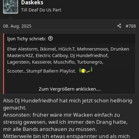
Daskeks
k
Till Deaf Do Us Part
t
i
o
08. Aug. 2025
#788
n
e
Ijon Tichy schrieb:
n
:
Eher Alestorm, Ikkimel, HGich.T, Mehnersmoos, Drunken
Masters/KIZ, Electric Callboy, DJ Hundefriedhof,
Lagerstein, Kassierer, Muschiflo, Turbonegro,
Scooter...Stumpf Ballern Playlist.
Zum Vergrößern anklicken....
Das war auf meinem ersten Wacken auch so. Und ich bin
echt froh, dass ich das nicht mehr so machen muss!
Also DJ Hundefriedhof hat mich jetzt schon hellhörig
gemacht.
Ansonsten: früher wäre mir Wacken einfach zu
stressig gewesen, weil ich immer den Drang hatte,
mir alle Bands anschauen zu müssen.
Mittlerweile bin ich etwas entspannter und als mich