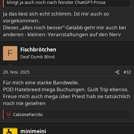
klingt ja auch noch nach feinster ChatGPT-Prosa
Ja das liest sich echt schlimm. Ist mir auch so
vorgekommen.
Dieses „alles noch besser“-Gelabb geht mir auch bei
anderen - kleinen- Veranstaltungen auf den Nerv
Fischbrötchen
F
Deaf Dumb Blind
28. Nov. 2025
#32
Für mich eine starke Bandwelle.
POD Hatebreed mega Buchungen. Guilt Trip ebenso.
Freue mich auch mega über Priest hab sie tatsächlich
noch nie gesehen
CalzoneFarcito
R
e
a
minimeini
k