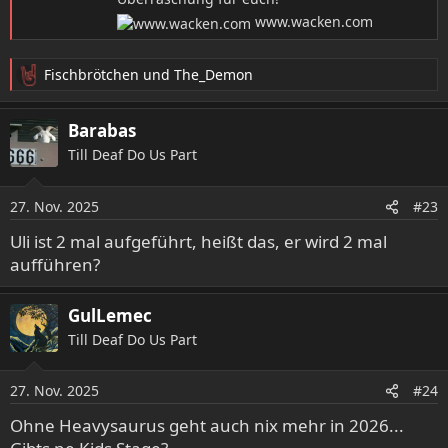
www.wacken.com
Fischbrötchen
und
The_Demon
R
e
a
Barabas
k
Till Deaf Do Us Part
t
i
o
27. Nov. 2025
#23
n
e
Uli ist 2 mal aufgeführt, heißt das, er wird 2 mal
n
aufführen?
:
GulLemec
Till Deaf Do Us Part
27. Nov. 2025
#24
Ohne Heavysaurus geht auch nix mehr in 2026...