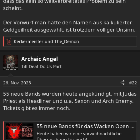
dass das kein so weitverbreitetes Problem zu sein
scheint.
Der Vorwurf man hätte den Namen aus kalkulierter
Geldgeilheit ausgewählt, ist trotzdem völliger Unsinn.
Kerkermeister
und
The_Demon
R
e
a
Archaic Angel
k
Till Deaf Do Us Part
t
i
o
26. Nov. 2025
#22
n
e
55 neue Bands wurden heute angekündigt, mit Judas
n
Priest als Headliner und u.a. Saxon und Arch Enemy.
:
Tickets gibt es immer noch.
55 neue Bands für das Wacken Open Air 2026
Heute haben wir eine vorweihnachtliche
Überraschung für euch!