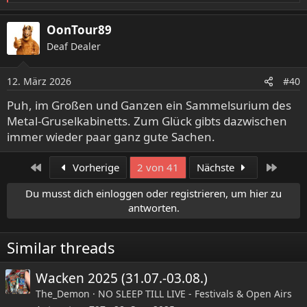
e
a
OonTour89
k
Deaf Dealer
t
i
o
12. März 2026
#40
n
e
Puh, im Großen und Ganzen ein Sammelsurium des
n
Metal-Gruselkabinetts. Zum Glück gibts dazwischen
:
immer wieder paar ganz gute Sachen.
Erste
Letzte
Vorherige
2 von 41
Nächste
Du musst dich einloggen oder registrieren, um hier zu
antworten.
Similar threads
Wacken 2025 (31.07.-03.08.)
The_Demon
NO SLEEP TILL LIVE - Festivals & Open Airs