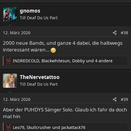
gnomos
Till Deaf Do Us Part
12. März 2026
#38
2000 neue Bands, und ganze 4 dabei, die halbwegs
interessant wären…
INDREDCOLD
,
Blackwhitesun
,
Dobby
und 4 andere
R
e
a
TheNervetattoo
k
Till Deaf Do Us Part
t
i
o
12. März 2026
#39
n
e
Aber der PUHDYS Sänger Solo. Glaub ich fahr da doch
n
mal hin
:
Leo79
,
Skullcrusher
und
Jackattack76
R