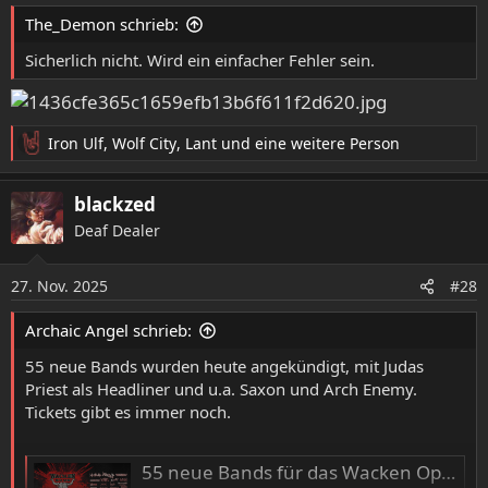
The_Demon schrieb:
Sicherlich nicht. Wird ein einfacher Fehler sein.
Iron Ulf
,
Wolf City
,
Lant
und eine weitere Person
R
e
a
blackzed
k
Deaf Dealer
t
i
o
27. Nov. 2025
#28
n
e
Archaic Angel schrieb:
n
:
55 neue Bands wurden heute angekündigt, mit Judas
Priest als Headliner und u.a. Saxon und Arch Enemy.
Tickets gibt es immer noch.
55 neue Bands für das Wacken Open Air 2026