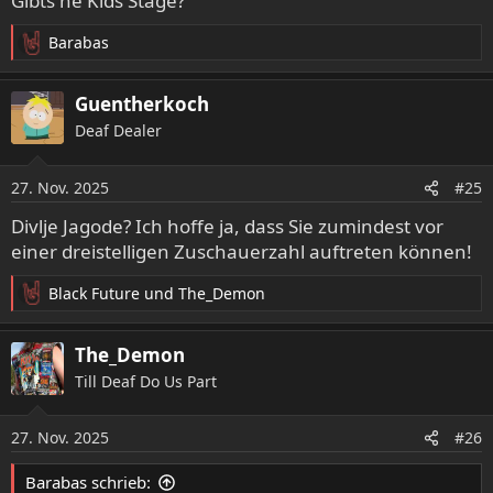
Gibts ne Kids Stage?
Barabas
R
e
a
Guentherkoch
k
Deaf Dealer
t
i
o
27. Nov. 2025
#25
n
e
Divlje Jagode? Ich hoffe ja, dass Sie zumindest vor
n
einer dreistelligen Zuschauerzahl auftreten können!
:
Black Future
und
The_Demon
R
e
a
The_Demon
k
Till Deaf Do Us Part
t
i
o
27. Nov. 2025
#26
n
e
Barabas schrieb:
n