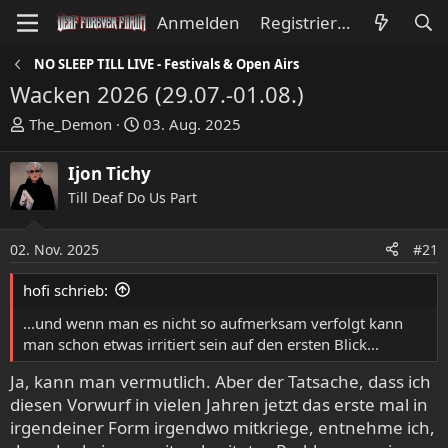
Anmelden
Registrieren
NO SLEEP TILL LIVE - Festivals & Open Airs
Wacken 2026 (29.07.-01.08.)
E
E
The_Demon
03. Aug. 2025
r
r
s
s
Ijon Tichy
t
t
Till Deaf Do Us Part
e
e
l
l
l
l
02. Nov. 2025
#21
e
t
hofi schrieb:
r
a
m
...und wenn man es nicht so aufmerksam verfolgt kann
man schon etwas irritiert sein auf den ersten Blick...
Ja, kann man vermutlich. Aber der Tatsache, dass ich
diesen Vorwurf in vielen Jahren jetzt das erste mal in
irgendeiner Form irgendwo mitkriege, entnehme ich,