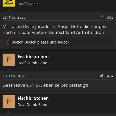
Deaf Dealer
t
i
o
28. Nov. 2025
#33
n
e
Mir fallen Divlje Jagode ins Auge. Hoffe die hängen
n
noch ein paar weitere Deutschland-Auftritte dran.
:
Doctor_Doctor_please
und
Ivirock
R
e
a
Fischbrötchen
F
k
Deaf Dumb Blind
t
i
o
18. Feb. 2026
#34
n
e
Deafheaven 31.07. eben selber bestätigt!
n
:
Fischbrötchen
F
Deaf Dumb Blind