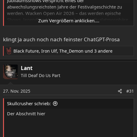
Jubiläumsshows verspricht eines der
abwechslungsreichsten Jahre der Festivalgeschichte zu
werden. Wacken Open Air 2026 – das werden epische
Shows, legendäre Momente und eine Festivalatmosphäre,
Zum Vergrößern anklicken....
wie nur der Holy Ground sie bieten kann.
Party On!
klingt ja auch noch nach feinster ChatGPT-Prosa
Black Future
,
Iron Ulf
,
The_Demon
und 3 andere
R
e
a
Lant
k
Till Deaf Do Us Part
t
i
o
27. Nov. 2025
#31
n
e
Skullcrusher schrieb:
n
:
Der Abschnitt hier