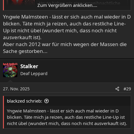
Heute haben wir eine vorweihnachtliche
Zum Vergrößern anklicken....
Überraschung für euch!
www.wacken.com
Yngwie Malmsteen - lässt er sich auch mal wieder in D
blicken. Täte mich ja reizen, auch das restliche Line-
Up ist nicht übel (wundert mich, dass noch nicht
ausverkauft ist).
Aber nach 2012 war für mich wegen der Massen die
Sache gestorben...
Stalker
Deaf Leppard
27. Nov. 2025
#29
blackzed schrieb:
Yngwie Malmsteen - lässt er sich auch mal wieder in D
blicken. Täte mich ja reizen, auch das restliche Line-Up ist
nicht übel (wundert mich, dass noch nicht ausverkauft ist).