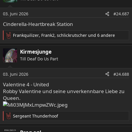
03. Juni 2026
#24.687
Cinderella-Heartbreak Station
Frankquilizer
,
Frank2
,
schlickrutscher
und 6 andere
R
e
a
Kirmesjunge
k
Till Deaf Do Us Part
t
i
o
03. Juni 2026
#24.688
n
e
Valentine 4 - United
n
Robby Valentine und seine unverkennbare Liebe zu
:
Queen.
Sergeant Thunderhoof
R
e
a