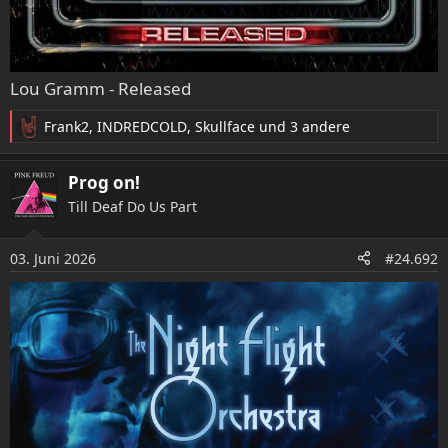
Lou Gramm - Released
Frank2
,
INDREDCOLD
,
Skullface
und 3 andere
R
e
a
Prog on!
k
Till Deaf Do Us Part
t
i
o
03. Juni 2026
#24.692
n
e
n
: