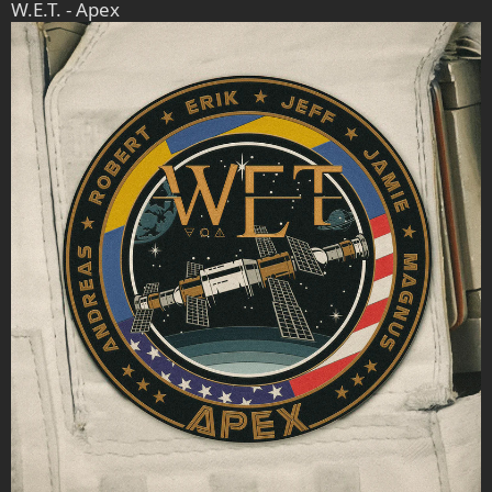
W.E.T. - Apex
n
: