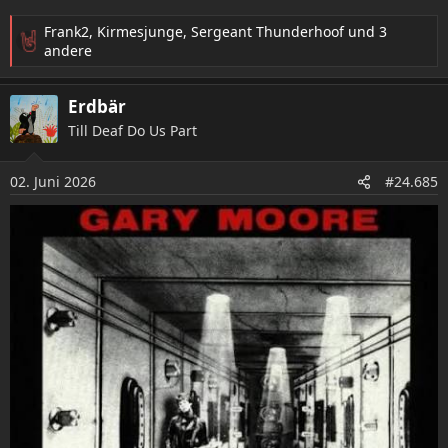
Frank2
,
Kirmesjunge
,
Sergeant Thunderhoof
und 3
R
andere
e
a
Erdbär
k
t
Till Deaf Do Us Part
i
o
02. Juni 2026
n
#24.685
e
n
: