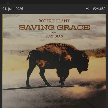
i
o
01. Juni 2026
#24.682
n
e
n
: