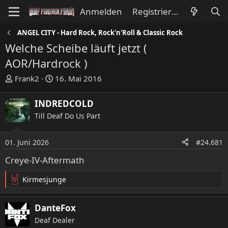
Anmelden
Registrieren
ANGEL CITY - Hard Rock, Rock'n'Roll & Classic Rock
Welche Scheibe läuft jetzt (
AOR/Hardrock )
E
E
Frank2
16. Mai 2016
r
r
s
s
INDREDCOLD
t
t
Till Deaf Do Us Part
e
e
l
l
l
l
01. Juni 2026
#24.681
e
t
Creye-IV-Aftermath
r
a
m
Kirmesjunge
R
e
a
DanteFox
k
Deaf Dealer
t