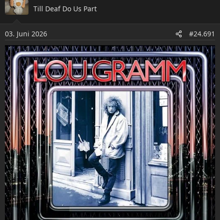
k
Till Deaf Do Us Part
t
i
o
03. Juni 2026
#24.691
n
e
n
: