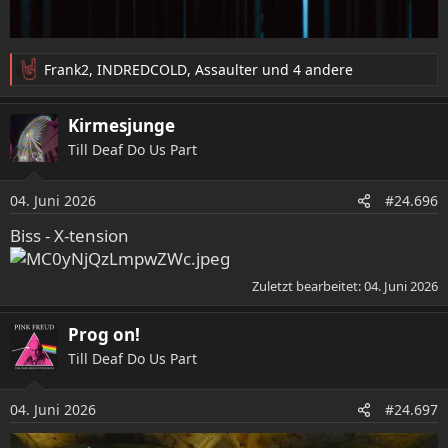
Frank2
,
INDREDCOLD
,
Assaulter
und 4 andere
R
e
a
Kirmesjunge
k
Till Deaf Do Us Part
t
i
o
04. Juni 2026
#24.696
n
e
Biss - X-tension
n
:
Zuletzt bearbeitet:
04. Juni 2026
Prog on!
Till Deaf Do Us Part
04. Juni 2026
#24.697