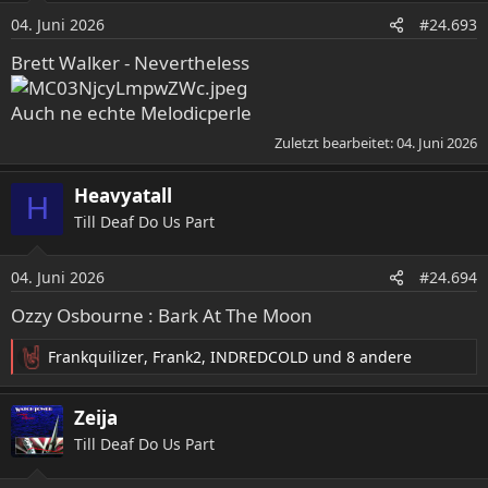
o
04. Juni 2026
#24.693
n
e
Brett Walker - Nevertheless
n
:
Auch ne echte Melodicperle
Zuletzt bearbeitet:
04. Juni 2026
Heavyatall
H
Till Deaf Do Us Part
04. Juni 2026
#24.694
Ozzy Osbourne : Bark At The Moon
Frankquilizer
,
Frank2
,
INDREDCOLD
und 8 andere
R
e
a
Zeija
k
Till Deaf Do Us Part
t
i