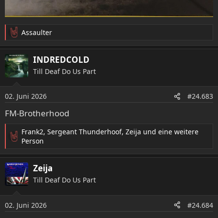
Assaulter
R
e
a
INDREDCOLD
k
Till Deaf Do Us Part
t
i
o
02. Juni 2026
#24.683
n
e
FM-Brotherhood
n
:
Frank2
,
Sergeant Thunderhoof
,
Zeija
und eine weitere
R
Person
e
a
Zeija
k
t
Till Deaf Do Us Part
i
o
02. Juni 2026
n
#24.684
e