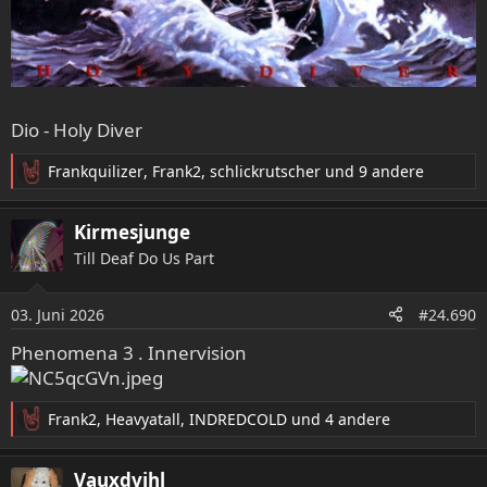
Dio - Holy Diver
Frankquilizer
,
Frank2
,
schlickrutscher
und 9 andere
R
e
a
Kirmesjunge
k
Till Deaf Do Us Part
t
i
o
03. Juni 2026
#24.690
n
e
Phenomena 3 . Innervision
n
:
Frank2
,
Heavyatall
,
INDREDCOLD
und 4 andere
R
e
a
Vauxdvihl