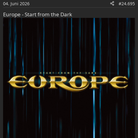
o
04. Juni 2026
#24.695
n
e
Europe - Start from the Dark
n
: