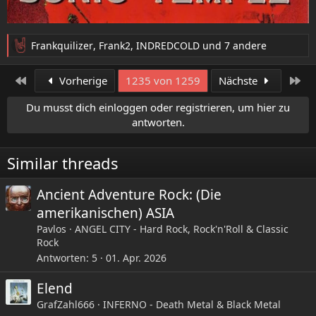
Frankquilizer
,
Frank2
,
INDREDCOLD
und 7 andere
R
e
a
Erste
Let
Vorherige
1235 von 1259
Nächste
k
t
Du musst dich einloggen oder registrieren, um hier zu
i
antworten.
o
n
e
Similar threads
n
:
Ancient Adventure Rock: (Die
amerikanischen) ASIA
Pavlos
ANGEL CITY - Hard Rock, Rock'n'Roll & Classic
Rock
Antworten
5
01. Apr. 2026
Elend
GrafZahl666
INFERNO - Death Metal & Black Metal