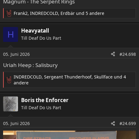
Magnum - The Serpent Rings
Frank2
,
INDREDCOLD
,
Erdbär
und 5 andere
R
e
a
Heavyatall
H
k
Till Deaf Do Us Part
t
i
o
05. Juni 2026
#24.698
n
e
Uriah Heep : Salisbury
n
:
INDREDCOLD
,
Sergeant Thunderhoof
,
Skullface
und 4
R
andere
e
a
Boris the Enforcer
k
t
Till Deaf Do Us Part
i
o
05. Juni 2026
n
#24.699
e
n