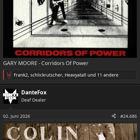
GARY MOORE - Corridors Of Power
Frank2
,
schlickrutscher
,
Heavyatall
und 11 andere
R
e
a
DanteFox
k
Deaf Dealer
t
i
o
02. Juni 2026
#24.686
n
e
n
: