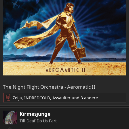
The Night Flight Orchestra - Aeromatic II
Zeija
,
INDREDCOLD
,
Assaulter
und 3 andere
R
e
a
Kirmesjunge
k
Till Deaf Do Us Part
t
i