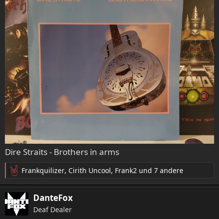
:
Dire Straits - Brothers in arms
Frankquilizer
,
Cirith Uncool
,
Frank2
und 7 andere
R
e
a
DanteFox
k
Deaf Dealer
t