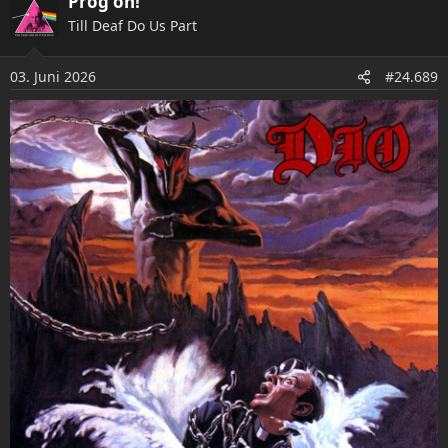
Prog on!
k
Till Deaf Do Us Part
t
i
o
03. Juni 2026
#24.689
n
e
n
: