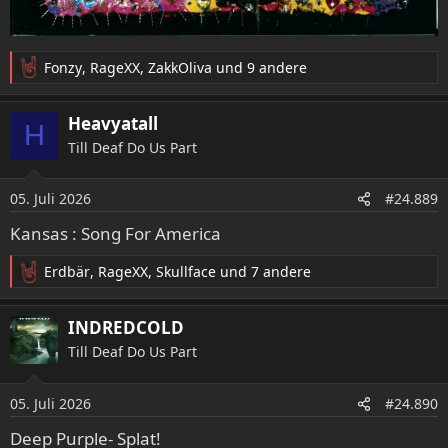
Fonzy
,
RageXX
,
ZakkOliva
und 9 andere
R
e
a
Heavyatall
H
k
Till Deaf Do Us Part
t
i
o
05. Juli 2026
#24.889
n
e
Kansas : Song For America
n
:
Erdbär
,
RageXX
,
Skullface
und 7 andere
R
e
a
INDREDCOLD
k
Till Deaf Do Us Part
t
i
o
05. Juli 2026
#24.890
n
e
Deep Purple- Splat!