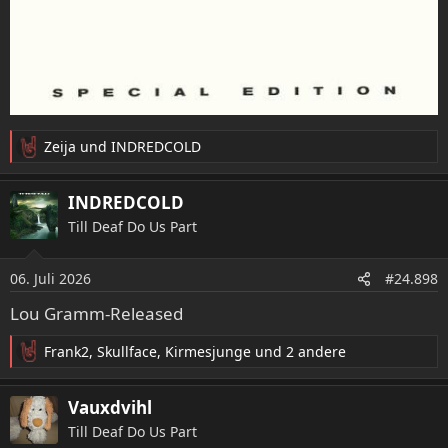
Zeija
und
INDREDCOLD
R
e
a
INDREDCOLD
k
Till Deaf Do Us Part
t
i
o
06. Juli 2026
#24.898
n
e
Lou Gramm-Released
n
:
Frank2
,
Skullface
,
Kirmesjunge
und 2 andere
R
e
a
Vauxdvihl
k
Till Deaf Do Us Part
t