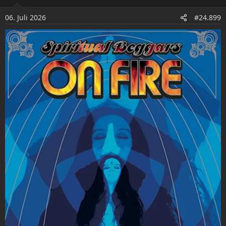
i
o
06. Juli 2026
#24.899
n
e
n
: