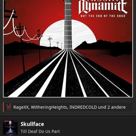
RageXX
,
WitheringHeights
,
INDREDCOLD
und 2 andere
R
e
a
Skullface
k
Till Deaf Do Us Part
t