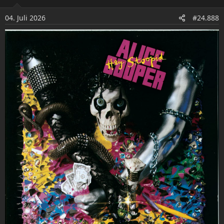
i
o
04. Juli 2026
#24.888
n
e
n
: