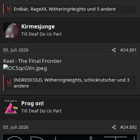
n
:
Erdbär
,
RageXX
,
WitheringHeights
und 5 andere
R
e
a
Kirmesjunge
k
Till Deaf Do Us Part
t
i
o
05. Juli 2026
#24.891
n
e
Keel - The Final Frontier
n
:
INDREDCOLD
,
WitheringHeights
,
schlickrutscher
und 3
R
andere
e
a
Prog on!
k
t
Till Deaf Do Us Part
i
o
05. Juli 2026
n
#24.892
e
n