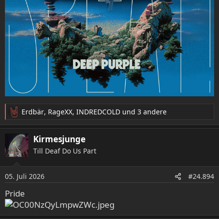
Erdbär
,
RageXX
,
INDREDCOLD
und 3 andere
R
e
a
Kirmesjunge
k
Till Deaf Do Us Part
t
i
o
05. Juli 2026
#24.894
n
e
Pride
n
: