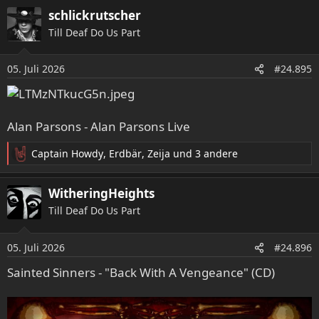
schlickrutscher
Till Deaf Do Us Part
05. Juli 2026
#24.895
Alan Parsons - Alan Parsons Live
Captain Howdy
,
Erdbär
,
Zeija
und 3 andere
R
e
a
WitheringHeights
k
Till Deaf Do Us Part
t
i
o
05. Juli 2026
#24.896
n
e
Sainted Sinners - "Back With A Vengeance" (CD)
n
: