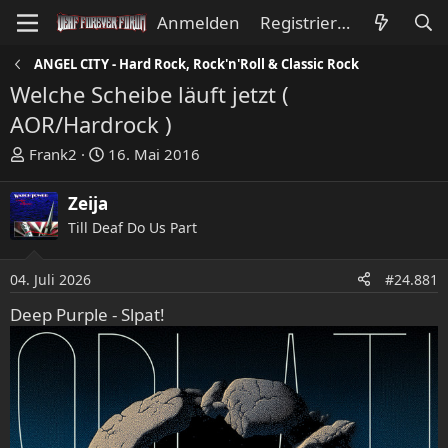
Anmelden
Registrieren
ANGEL CITY - Hard Rock, Rock'n'Roll & Classic Rock
Welche Scheibe läuft jetzt (
AOR/Hardrock )
E
E
Frank2
16. Mai 2016
r
r
s
s
Zeija
t
t
Till Deaf Do Us Part
e
e
l
l
l
l
04. Juli 2026
#24.881
e
t
Deep Purple - Slpat!
r
a
m