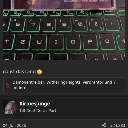
da ist das Ding
Dämonentreiber
,
WitheringHeights
,
verdrahtor
und 7
R
andere
e
a
Kirmesjunge
k
t
Till Deaf Do Us Part
i
o
04. Juli 2026
n
#24.883