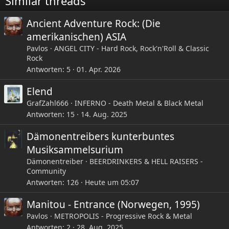
Similar threads
n
:
Ancient Adventure Rock: (Die
amerikanischen) ASIA
Pavlos
ANGEL CITY - Hard Rock, Rock'n'Roll & Classic
Rock
Antworten
5
01. Apr. 2026
Elend
GrafZahl666
INFERNO - Death Metal & Black Metal
Antworten
15
14. Aug. 2025
Dämonentreibers kunterbuntes
Musiksammelsurium
Dämonentreiber
BEERDRINKERS & HELL RAISERS -
Community
Antworten
126
Heute um 05:07
Manitou - Entrance (Norwegen, 1995)
Pavlos
METROPOLIS - Progressive Rock & Metal
Antworten
2
28. Aug. 2025