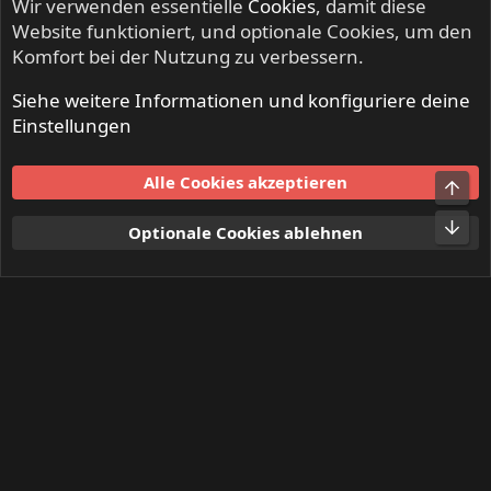
Wir verwenden essentielle
Cookies
, damit diese
Website funktioniert, und optionale Cookies, um den
Komfort bei der Nutzung zu verbessern.
Siehe weitere Informationen und konfiguriere deine
ANGEL CITY - Hard Rock, Rock'n'Roll & Classic Rock
Einstellungen
Cookies
Alle Cookies akzeptieren
Obe
Kontakt
Nutzungsbedingungen
Datenschutz
Hilfe und Impressum
Start
R
Unt
Optionale Cookies ablehnen
S
S
®
Community platform by XenForo
© 2010-2024 XenForo Ltd.