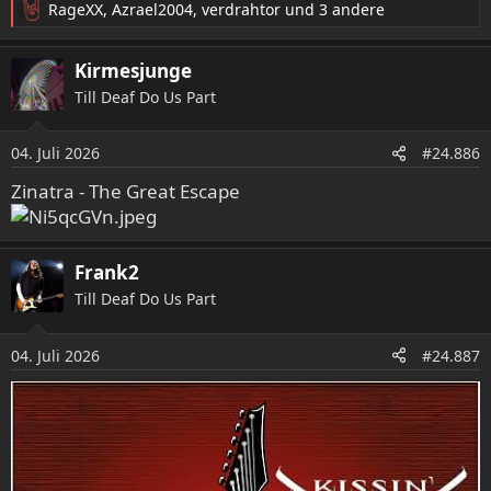
RageXX
,
Azrael2004
,
verdrahtor
und 3 andere
R
e
a
Kirmesjunge
k
Till Deaf Do Us Part
t
i
o
04. Juli 2026
#24.886
n
e
Zinatra - The Great Escape
n
:
Frank2
Till Deaf Do Us Part
04. Juli 2026
#24.887