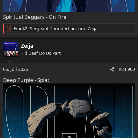
Spiritual Beggars - On Fire
Frank2
,
Sergeant Thunderhoof
und
Zeija
R
e
a
Zeija
k
Till Deaf Do Us Part
t
i
o
06. Juli 2026
#24.900
n
e
Deep Purple - Splat!
n
: