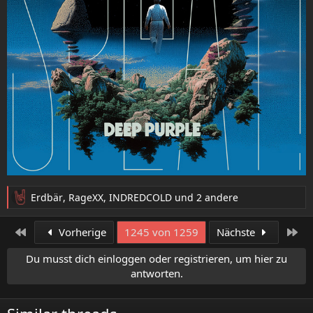
Erdbär
,
RageXX
,
INDREDCOLD
und 2 andere
R
e
a
Erste
Let
Vorherige
1245 von 1259
Nächste
k
t
Du musst dich einloggen oder registrieren, um hier zu
i
antworten.
o
n
e