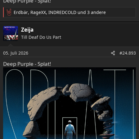
Deep Purple - Splat!
Erdbär
,
RageXX
,
INDREDCOLD
und 3 andere
R
e
a
Zeija
k
Till Deaf Do Us Part
t
i
o
05. Juli 2026
#24.893
n
e
Deep Purple - Splat!
n
: