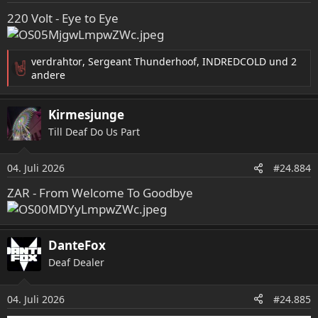
e
220 Volt - Eye to Eye
n
:
verdrahtor
,
Sergeant Thunderhoof
,
INDREDCOLD
und 2
R
andere
e
a
Kirmesjunge
k
t
Till Deaf Do Us Part
i
o
04. Juli 2026
n
#24.884
e
ZAR - From Welcome To Goodbye
n
:
DanteFox
Deaf Dealer
04. Juli 2026
#24.885