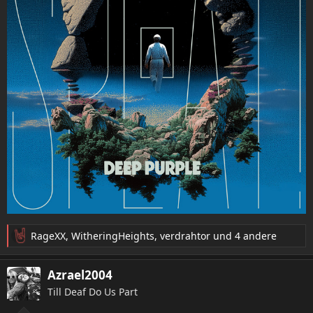
RageXX
,
WitheringHeights
,
verdrahtor
und 4 andere
R
e
a
Azrael2004
k
Till Deaf Do Us Part
t
i